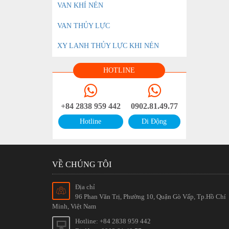
VAN KHÍ NÉN
VAN THỦY LỰC
XY LANH THỦY LỰC KHI NÉN
HOTLINE
+84 2838 959 442
0902.81.49.77
Hotline
Di Động
VỀ CHÚNG TÔI
Địa chỉ
96 Phan Văn Trị, Phường 10, Quận Gò Vấp, Tp.Hồ Chí
Minh, Việt Nam
Hotline: +84 2838 959 442