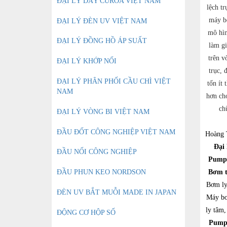
ĐẠI LÝ DÂY CUROA VIỆT NAM
lệch t
máy b
ĐẠI LÝ ĐÈN UV VIỆT NAM
mô hìn
ĐẠI LÝ ĐỒNG HỒ ÁP SUẤT
làm g
trên v
ĐẠI LÝ KHỚP NỐI
trục, 
ĐẠI LÝ PHÂN PHỐI CẦU CHÌ VIỆT
tốn ít 
NAM
hơn cho
ch
ĐẠI LÝ VÒNG BI VIỆT NAM
ĐẦU ĐỐT CÔNG NGHIỆP VIỆT NAM
Hoàng T
Đại 
ĐẦU NỐI CÔNG NGHIỆP
Pump
ĐẦU PHUN KEO NORDSON
Bơm t
Bơm ly
ĐÈN UV BẮT MUỖI MADE IN JAPAN
Máy bơ
ly tâm
ĐỘNG CƠ HỘP SỐ
Pump