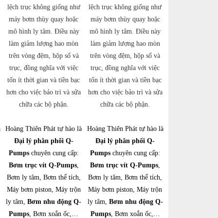
lệch trục không giống như
lệch trục không giống như
máy bơm thùy quay hoặc
máy bơm thùy quay hoặc
mô hình ly tâm. Điều này
mô hình ly tâm. Điều này
làm giảm lượng hao mòn
làm giảm lượng hao mòn
trên vòng đệm, hộp số và
trên vòng đệm, hộp số và
trục, đồng nghĩa với việc
trục, đồng nghĩa với việc
tốn ít thời gian và tiền bạc
tốn ít thời gian và tiền bạc
hơn cho việc bảo trì và sửa
hơn cho việc bảo trì và sửa
chữa các bộ phận.
chữa các bộ phận.
à
Hoàng Thiên Phát tự hào là
Hoàng Thiên Phát tự hào là
Đại lý phân phối Q-
Đại lý phân phối Q-
Pumps
chuyên cung cấp:
Pumps
chuyên cung cấp:
Bơm trục vít Q-Pumps
,
Bơm trục vít Q-Pumps
,
Bơm ly tâm, Bơm thể tích,
Bơm ly tâm, Bơm thể tích,
Máy bơm piston, Máy trộn
Máy bơm piston, Máy trộn
ly tâm,
Bơm nhu động Q-
ly tâm,
Bơm nhu động Q-
Pumps
, Bơm xoắn ốc,…
Pumps
, Bơm xoắn ốc,…