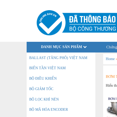
DANH MỤC SẢN PHẨM
Chứng
BALLAST (TĂNG PHÔ) VIỆT NAM
Home
BIẾN TẦN VIỆT NAM
BƠM T
BỘ ĐIỀU KHIỂN
Hiển th
BỘ GIẢM TỐC
BỘ LỌC KHÍ NÉN
BỘ MÃ HÓA ENCODER