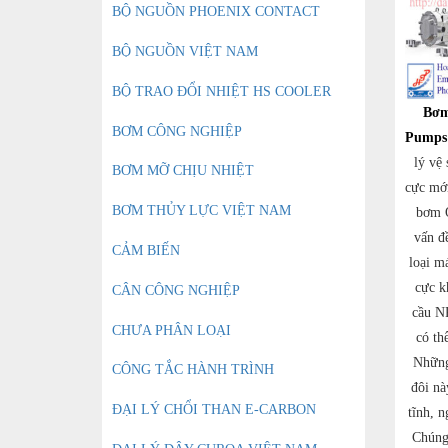
BỘ NGUỒN PHOENIX CONTACT
BỘ NGUỒN VIỆT NAM
BỘ TRAO ĐỔI NHIỆT HS COOLER
Bơm
BƠM CÔNG NGHIỆP
Pumps
lý vệ 
BƠM MỠ CHỊU NHIỆT
cực mới
BƠM THỦY LỰC VIỆT NAM
bơm 
vấn đ
CẢM BIẾN
loại m
cực k
CÂN CÔNG NGHIỆP
cầu N
CHƯA PHÂN LOẠI
có th
Những
CÔNG TẮC HÀNH TRÌNH
đôi nà
ĐẠI LÝ CHỔI THAN E-CARBON
tĩnh, n
Chúng