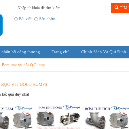
TÌM 
Bài viết
Sản phẩm
 nhận bộ công thương
Trang chủ
Chính Sách Và Qui Định
»
Bơm trục vít đôi Q-Pumps
RỤC VÍT ĐÔI Q-PUMPS
ị kết quả duy nhất