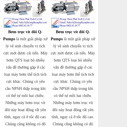
Bơm trục vít đôi Q-
Bơm trục vít đôi Q-
ử
Pumps
là một giải pháp xử
Pumps
là một giải pháp xử
lý vệ sinh chuyển vị tích
lý vệ sinh chuyển vị tích
y
cực mới được cải tiến. Máy
cực mới được cải tiến. Máy
bơm QTS loại bỏ nhiều
bơm QTS loại bỏ nhiều
vấn đề thường gặp ở các
vấn đề thường gặp ở các
loại máy bơm thể tích tích
loại máy bơm thể tích tích
cực khác. Chúng có yêu
cực khác. Chúng có yêu
cầu NPSH thấp trong khi
cầu NPSH thấp trong khi
có thể tự mồi hai chiều.
có thể tự mồi hai chiều.
Những máy bơm trục vít
Những máy bơm trục vít
đôi này hoạt động rất yên
đôi này hoạt động rất yên
tĩnh, ngay cả ở tốc độ cao.
tĩnh, ngay cả ở tốc độ cao.
Chúng cũng không có độ
Chúng cũng không có độ