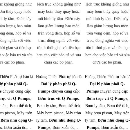
rục không giống như
lệch trục không giống như
lệch trục không giống như
ơm thùy quay hoặc
máy bơm thùy quay hoặc
máy bơm thùy quay hoặc
h ly tâm. Điều này
mô hình ly tâm. Điều này
mô hình ly tâm. Điều này
iảm lượng hao mòn
làm giảm lượng hao mòn
làm giảm lượng hao mòn
òng đệm, hộp số và
trên vòng đệm, hộp số và
trên vòng đệm, hộp số và
đồng nghĩa với việc
trục, đồng nghĩa với việc
trục, đồng nghĩa với việc
thời gian và tiền bạc
tốn ít thời gian và tiền bạc
tốn ít thời gian và tiền bạc
 việc bảo trì và sửa
hơn cho việc bảo trì và sửa
hơn cho việc bảo trì và sửa
ữa các bộ phận.
chữa các bộ phận.
chữa các bộ phận.
hiên Phát tự hào là
Hoàng Thiên Phát tự hào là
Hoàng Thiên Phát tự hào l
lý phân phối Q-
Đại lý phân phối Q-
Đại lý phân phối Q-
s
chuyên cung cấp:
Pumps
chuyên cung cấp:
Pumps
chuyên cung cấp:
rục vít Q-Pumps
,
Bơm trục vít Q-Pumps
,
Bơm trục vít Q-Pumps
,
 tâm, Bơm thể tích,
Bơm ly tâm, Bơm thể tích,
Bơm ly tâm, Bơm thể tích,
m piston, Máy trộn
Máy bơm piston, Máy trộn
Máy bơm piston, Máy trộn
,
Bơm nhu động Q-
ly tâm,
Bơm nhu động Q-
ly tâm,
Bơm nhu động Q-
s
, Bơm xoắn ốc,…
Pumps
, Bơm xoắn ốc,…
Pumps
, Bơm xoắn ốc,…