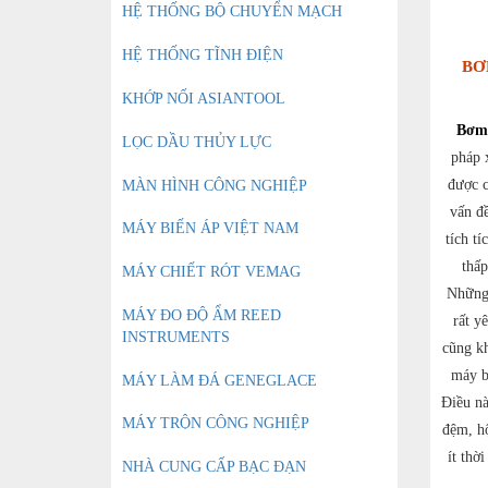
HỆ THỐNG BỘ CHUYỂN MẠCH
HỆ THỐNG TĨNH ĐIỆN
BƠ
KHỚP NỐI ASIANTOOL
Bơm 
LỌC DẦU THỦY LỰC
pháp 
được c
MÀN HÌNH CÔNG NGHIỆP
vấn đ
MÁY BIẾN ÁP VIỆT NAM
tích t
thấp
MÁY CHIẾT RÓT VEMAG
Những 
MÁY ĐO ĐỘ ẨM REED
rất y
INSTRUMENTS
cũng kh
máy b
MÁY LÀM ĐÁ GENEGLACE
Điều n
MÁY TRỘN CÔNG NGHIỆP
đệm, hộ
ít thờ
NHÀ CUNG CẤP BẠC ĐẠN