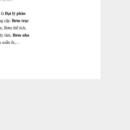
 là
Đại lý phân
ng cấp:
Bơm trục
m, Bơm thể tích,
ly tâm,
Bơm nhu
m xoắn ốc,…