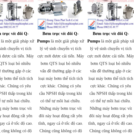
 trục vít đôi Q-
Bơm trục vít đôi Q-
Bơm trục vít đôi Q-
là một giải pháp xử
Pumps
là một giải pháp xử
Pumps
là một giải pháp x
sinh chuyển vị tích
lý vệ sinh chuyển vị tích
lý vệ sinh chuyển vị tích
 được cải tiến. Máy
cực mới được cải tiến. Máy
cực mới được cải tiến. Má
QTS loại bỏ nhiều
bơm QTS loại bỏ nhiều
bơm QTS loại bỏ nhiều
ề thường gặp ở các
vấn đề thường gặp ở các
vấn đề thường gặp ở các
áy bơm thể tích tích
loại máy bơm thể tích tích
loại máy bơm thể tích tích
hác. Chúng có yêu
cực khác. Chúng có yêu
cực khác. Chúng có yêu
PSH thấp trong khi
cầu NPSH thấp trong khi
cầu NPSH thấp trong khi
ể tự mồi hai chiều.
có thể tự mồi hai chiều.
có thể tự mồi hai chiều.
 máy bơm trục vít
Những máy bơm trục vít
Những máy bơm trục vít
y hoạt động rất yên
đôi này hoạt động rất yên
đôi này hoạt động rất yên
gay cả ở tốc độ cao.
tĩnh, ngay cả ở tốc độ cao.
tĩnh, ngay cả ở tốc độ cao.
 cũng không có độ
Chúng cũng không có độ
Chúng cũng không có độ