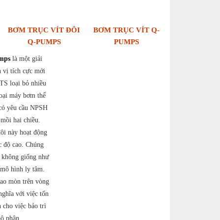
BƠM TRỤC VÍT ĐÔI
BƠM TRỤC VÍT Q-
Q-PUMPS
PUMPS
umps
là một giải
 vị tích cực mới
TS loại bỏ nhiều
loại máy bơm thể
 có yêu cầu NPSH
 mồi hai chiều.
ôi này hoạt động
ốc độ cao. Chúng
c không giống như
mô hình ly tâm.
hao mòn trên vòng
nghĩa với việc tốn
n cho việc bảo trì
bộ phận.