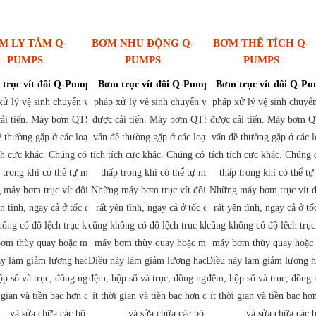
M LY TÂM Q-
BƠM NHU ĐỘNG Q-
BƠM THỂ TÍCH Q-
PUMPS
PUMPS
PUMPS
trục vít đôi Q-Pumps
là một giải
Bơm trục vít đôi Q-Pumps
là một giải
Bơm trục vít đôi Q-P
xử lý vệ sinh chuyển vị tích cực mới
pháp xử lý vệ sinh chuyển vị tích cực mới
pháp xử lý vệ sinh chuyển
ải tiến. Máy bơm QTS loại bỏ nhiều
được cải tiến. Máy bơm QTS loại bỏ nhiều
được cải tiến. Máy bơm Q
ề thường gặp ở các loại máy bơm thể
vấn đề thường gặp ở các loại máy bơm thể
vấn đề thường gặp ở các 
ích cực khác. Chúng có yêu cầu NPSH
tích tích cực khác. Chúng có yêu cầu NPSH
tích tích cực khác. Chúng
 trong khi có thể tự mồi hai chiều.
thấp trong khi có thể tự mồi hai chiều.
thấp trong khi có thể tự
máy bơm trục vít đôi này hoạt động
Những máy bơm trục vít đôi này hoạt động
Những máy bơm trục vít đ
ên tĩnh, ngay cả ở tốc độ cao. Chúng
rất yên tĩnh, ngay cả ở tốc độ cao. Chúng
rất yên tĩnh, ngay cả ở t
ông có độ lệch trục không giống như
cũng không có độ lệch trục không giống như
cũng không có độ lệch trụ
ơm thùy quay hoặc mô hình ly tâm.
máy bơm thùy quay hoặc mô hình ly tâm.
máy bơm thùy quay hoặc 
ày làm giảm lượng hao mòn trên vòng
Điều này làm giảm lượng hao mòn trên vòng
Điều này làm giảm lượng 
p số và trục, đồng nghĩa với việc tốn
đệm, hộp số và trục, đồng nghĩa với việc tốn
đệm, hộp số và trục, đồng 
i gian và tiền bạc hơn cho việc bảo trì
ít thời gian và tiền bạc hơn cho việc bảo trì
ít thời gian và tiền bạc hơ
và sửa chữa các bộ phận.
và sửa chữa các bộ phận.
và sửa chữa các 