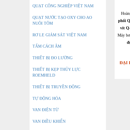
QUẠT CÔNG NGHIỆP VIỆT NAM
Hoàng
QUẠT NƯỚC TẠO OXY CHO AO
phối 
NUÔI TÔM
vít 
RƠ LE GIÁM SÁT VIỆT NAM
Máy bơ
đ
TẤM CÁCH ÂM
THIẾT BỊ ĐO LƯỜNG
ĐẠI 
THIẾT BỊ KẸP THỦY LỰC
ROEMHELD
THIẾT BỊ TRUYỀN ĐỘNG
TỰ ĐỘNG HÓA
VAN ĐIỆN TỪ
VAN ĐIỀU KHIỂN