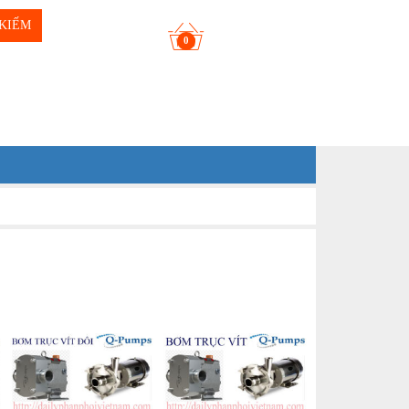
KIẾM
0