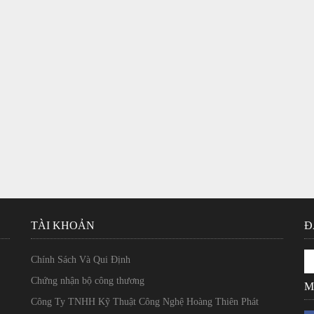
TÀI KHOẢN
Đ
Chính Sách Và Qui Định
Chứng nhận bộ công thương
M
Công Ty TNHH Kỹ Thuật Công Nghệ Hoàng Thiên Phát