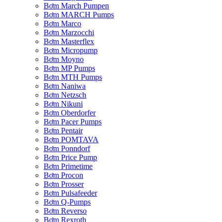
Bơm March Pumpen
Bơm MARCH Pumps
Bơm Marco
Bơm Marzocchi
Bơm Masterflex
Bơm Micropump
Bơm Moyno
Bơm MP Pumps
Bơm MTH Pumps
Bơm Naniwa
Bơm Netzsch
Bơm Nikuni
Bơm Oberdorfer
Bơm Pacer Pumps
Bơm Pentair
Bơm POMTAVA
Bơm Ponndorf
Bơm Price Pump
Bơm Primetime
Bơm Procon
Bơm Prosser
Bơm Pulsafeeder
Bơm Q-Pumps
Bơm Reverso
Bơm Rexroth