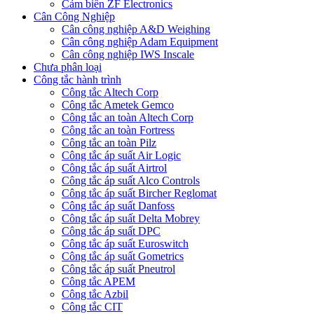
Cảm biến ZF Electronics
Cân Công Nghiệp
Cân công nghiệp A&D Weighing
Cân công nghiệp Adam Equipment
Cân công nghiệp IWS Inscale
Chưa phân loại
Công tắc hành trình
Công tắc Altech Corp
Công tắc Ametek Gemco
Công tắc an toàn Altech Corp
Công tắc an toàn Fortress
Công tắc an toàn Pilz
Công tắc áp suất Air Logic
Công tắc áp suất Airtrol
Công tắc áp suất Alco Controls
Công tắc áp suất Bircher Reglomat
Công tắc áp suất Danfoss
Công tắc áp suất Delta Mobrey
Công tắc áp suất DPC
Công tắc áp suất Euroswitch
Công tắc áp suất Gometrics
Công tắc áp suất Pneutrol
Công tắc APEM
Công tắc Azbil
Công tắc CIT