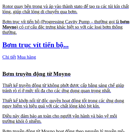
Rotor quay bên trong và áp vào thành stato để tạo ra các túi kín chất
lỏng, giúp chất lỏng di chuyển qua bơm.
Bơm trục vít tiến bộ (Progressing Cavity Pump – thường gọi là
bơm
Moyno
) có cơ cấu đặc trưng khác biệt so với các loại bơm thông
thường.
Bơm trục vít tiến bộ...
Chi tiết
Mua hàng
Bơm truyền động từ Moyno
Thiết kế truyền động từ không phớt được cấp bằng sáng chế giúp
tránh rò rỉ ở mức tối đa cho các ứng dụng quan trọng nhất.
Thiết kế khớp nối từ độc quyền hoạt động tốt trong các ứng dụng
nguy hiểm và hiệu quả với các chất lỏng khó bịt kín.
Điều này đảm bảo an toàn cho người vận hành và bảo vệ môi
trường khỏi ô nhiễm.
Bơm truyền động từ Moyno hoạt động theo nguyên lý truyền mô-