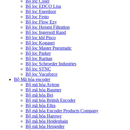
Bộ lọc Cosel
Bộ lọc EDCO Lisa
Bộ lọc Enerdoor
Bộ lọc Festo
Bộ lọc Flow Ezy
Bộ lọc Hengst Filtration
Bộ lọc Ingersoll Rand
Bộ lọc khí Pisco
Bộ lọc Koganei
Bộ lọc Master Pneumatic
Bộ lọc Parker
Bộ lọc Raritan
Bộ lọc Schroeder Industries
Bộ lọc STNC
Bộ lọc Vacuforce
Bộ Mã hóa encoder
Bộ mã hóa Avtron
Bộ mã hóa Baumer
Bộ mã hóa Bei
Bộ mã hóa British Encoder
Bộ mã hóa Eltra
Bộ mã hóa Encoder Products Company
Bộ mã hóa Harowe
Bộ mã hóa Heidenhain
Bộ mã hóa Hengstler