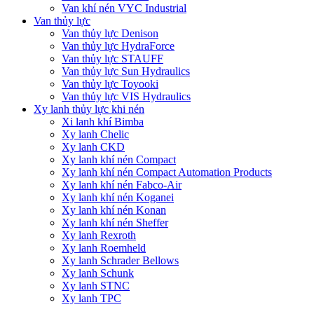
Van khí nén VYC Industrial
Van thủy lực
Van thủy lực Denison
Van thủy lực HydraForce
Van thủy lực STAUFF
Van thủy lực Sun Hydraulics
Van thủy lực Toyooki
Van thủy lực VIS Hydraulics
Xy lanh thủy lực khi nén
Xi lanh khí Bimba
Xy lanh Chelic
Xy lanh CKD
Xy lanh khí nén Compact
Xy lanh khí nén Compact Automation Products
Xy lanh khí nén Fabco-Air
Xy lanh khí nén Koganei
Xy lanh khí nén Konan
Xy lanh khí nén Sheffer
Xy lanh Rexroth
Xy lanh Roemheld
Xy lanh Schrader Bellows
Xy lanh Schunk
Xy lanh STNC
Xy lanh TPC