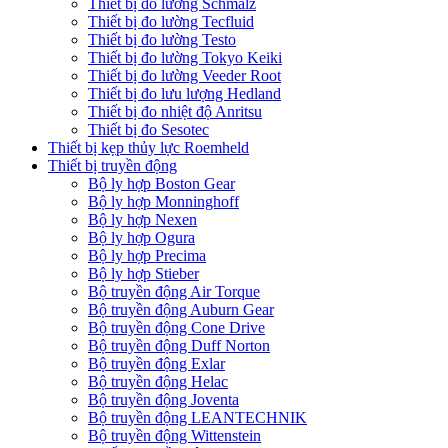
Thiết bị đo lường Schmalz
Thiết bị đo lường Tecfluid
Thiết bị đo lường Testo
Thiết bị đo lường Tokyo Keiki
Thiết bị đo lường Veeder Root
Thiết bị đo lưu lượng Hedland
Thiết bị đo nhiệt độ Anritsu
Thiết bị đo Sesotec
Thiết bị kẹp thủy lực Roemheld
Thiết bị truyền động
Bộ ly hợp Boston Gear
Bộ ly hợp Monninghoff
Bộ ly hợp Nexen
Bộ ly hợp Ogura
Bộ ly hợp Precima
Bộ ly hợp Stieber
Bộ truyền động Air Torque
Bộ truyền động Auburn Gear
Bộ truyền động Cone Drive
Bộ truyền động Duff Norton
Bộ truyền động Exlar
Bộ truyền động Helac
Bộ truyền động Joventa
Bộ truyền động LEANTECHNIK
Bộ truyền động Wittenstein