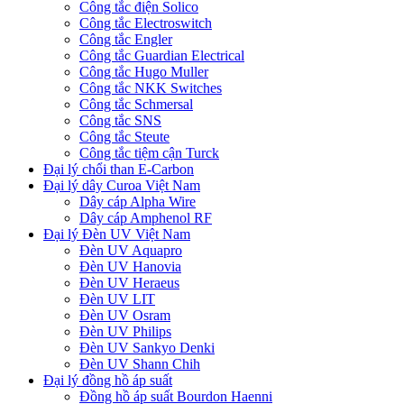
Công tắc điện Solico
Công tắc Electroswitch
Công tắc Engler
Công tắc Guardian Electrical
Công tắc Hugo Muller
Công tắc NKK Switches
Công tắc Schmersal
Công tắc SNS
Công tắc Steute
Công tắc tiệm cận Turck
Đại lý chổi than E-Carbon
Đại lý dây Curoa Việt Nam
Dây cáp Alpha Wire
Dây cáp Amphenol RF
Đại lý Đèn UV Việt Nam
Đèn UV Aquapro
Đèn UV Hanovia
Đèn UV Heraeus
Đèn UV LIT
Đèn UV Osram
Đèn UV Philips
Đèn UV Sankyo Denki
Đèn UV Shann Chih
Đại lý đồng hồ áp suất
Đồng hồ áp suất Bourdon Haenni