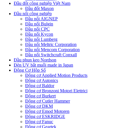
Đầu đốt công nghiệp Việt Nam
Đầu đốt Maxon
Đầu nối công nghiệp
Đầu nối AIGNEP
Đầu nối Bulgin
Đầu nối CPC
Đầu nối Kycon
Đầu nối Lumberg
Đầu nối Meltric Corporation
Đầu nối Mencom Corporation
Đầu nối Switchcraft Conxall
Đầu phun keo Nordson
Đèn UV bắt muỗi made in Japan
Động Cơ Hộp Số
Động cơ Applied Motion Products
Động cơ Autonics
Động cơ Baldor
Động cơ Bronzoni Motori Elettrici
Động cơ Burkert
Động cơ Cutler Hammer
Động cơ DKM
Động cơ Emod Motoren
Động cơ ESKRIDGE
Động cơ Fanuc
Động cơ Geartek