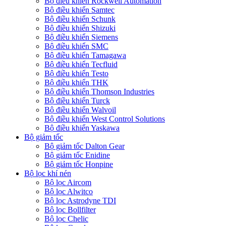
Bộ điều khiển Rockwell Automation
Bộ điều khiển Samtec
Bộ điều khiển Schunk
Bộ điều khiển Shizuki
Bộ điều khiển Siemens
Bộ điều khiển SMC
Bộ điều khiển Tamagawa
Bộ điều khiển Tecfluid
Bộ điều khiển Testo
Bộ điều khiển THK
Bộ điều khiển Thomson Industries
Bộ điều khiển Turck
Bộ điều khiển Walvoil
Bộ điều khiển West Control Solutions
Bộ điều khiển Yaskawa
Bộ giảm tốc
Bộ giảm tốc Dalton Gear
Bộ giảm tốc Enidine
Bộ giảm tốc Honpine
Bộ lọc khí nén
Bộ lọc Aircom
Bộ lọc Alwitco
Bộ lọc Astrodyne TDI
Bộ lọc Bollfilter
Bộ lọc Chelic