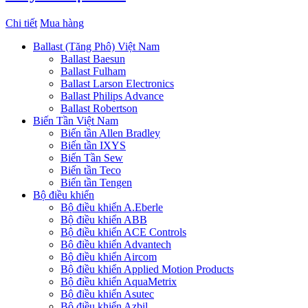
Chi tiết
Mua hàng
Ballast (Tăng Phô) Việt Nam
Ballast Baesun
Ballast Fulham
Ballast Larson Electronics
Ballast Philips Advance
Ballast Robertson
Biến Tần Việt Nam
Biến tần Allen Bradley
Biến tần IXYS
Biến Tần Sew
Biến tần Teco
Biến tần Tengen
Bộ điều khiển
Bộ điều khiển A.Eberle
Bộ điều khiển ABB
Bộ điều khiển ACE Controls
Bộ điều khiển Advantech
Bộ điều khiển Aircom
Bộ điều khiển Applied Motion Products
Bộ điều khiển AquaMetrix
Bộ điều khiển Asutec
Bộ điều khiển Azbil