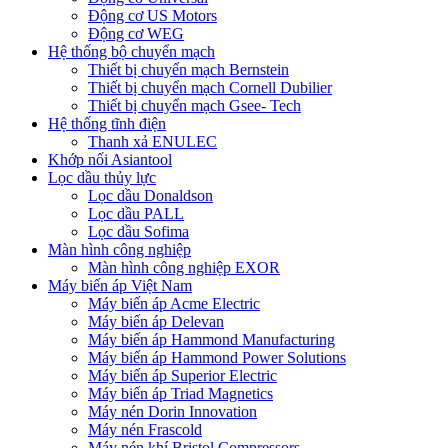
Động cơ US Motors
Động cơ WEG
Hệ thống bộ chuyển mạch
Thiết bị chuyển mạch Bernstein
Thiết bị chuyển mạch Cornell Dubilier
Thiết bị chuyển mạch Gsee- Tech
Hệ thống tĩnh điện
Thanh xả ENULEC
Khớp nối Asiantool
Lọc dầu thủy lực
Lọc dầu Donaldson
Lọc dầu PALL
Lọc dầu Sofima
Màn hình công nghiệp
Màn hình công nghiệp EXOR
Máy biến áp Việt Nam
Máy biến áp Acme Electric
Máy biến áp Delevan
Máy biến áp Hammond Manufacturing
Máy biến áp Hammond Power Solutions
Máy biến áp Superior Electric
Máy biến áp Triad Magnetics
Máy nén Dorin Innovation
Máy nén Frascold
Máy nén khí Bristol Compressors