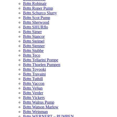
Bơm Robinair
Bơm Roper Pump
Bơm Schurco Slurry
Bơm Scot Pump
Bơm Sherwood
Bơm SHURflo
Bơm Simer
Bơm Stancor
Bơm Steimel
Bơm Stenner
Bơm Stubbe
Bơm Teco
Bơm Tellarini Pompe
Bơm Thoelen Pumpen
Bơm Toyooki
Bơm Travaini
Bơm Tuthill
Bơm Vaccon
Bơm Veljan
Bơm Verder
Bơm Vickers
Bơm Walrus Pump
Bơm Watson Marlow
Bơm Weinman
Bơm WERNERT – PUMPEN