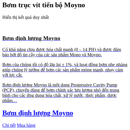
Bơm trục vít tiến bộ Moyno
Hiển thị kết quả duy nhất
Bơm định lượng Moyno
Có khả năng chịu được hóa chất mạnh (0 – 14 PH) và được đảm
bảo bởi độ tin cậy của các sản phẩm Mono và Moyno.
Bơm của chúng tôi có độ lặp lại ± 1%, và hoạt động bơm nhẹ nhàng
giúp chúng lý tưởng để bơm các sản phẩm mỏng manh, nhạy cảm
với lực cắt.
Bơm định lượng Moyno là một dạng Progressive Cavity Pump
(PCP), chuyên dùng để bơm chính xác lưu lượng nhỏ đến trung
bình cho các ứng dụng hóa chất, xử lý nước, thực phẩm, dược
phẩm…
Bơm định lượng Moyno
Chi tiết
Mua hàng