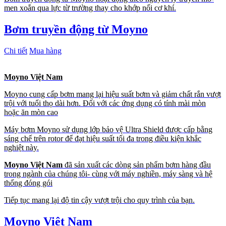
men xoắn qua lực từ trường thay cho khớp nối cơ khí.
Bơm truyền động từ Moyno
Chi tiết
Mua hàng
Moyno Việt Nam
Moyno cung cấp bơm mang lại hiệu suất bơm và giảm chất rắn vượt
trội với tuổi thọ dài hơn. Đối với các ứng dụng có tính mài mòn
hoặc ăn mòn cao
Máy bơm Moyno sử dụng lớp bảo vệ Ultra Shield được cấp bằng
sáng chế trên rotor để đạt hiệu suất tối đa trong điều kiện khắc
nghiệt này.
Moyno Việt Nam
đã sản xuất các dòng sản phẩm bơm hàng đầu
trong ngành của chúng tôi- cùng với máy nghiền, máy sàng và hệ
thống đóng gói
Tiếp tục mang lại độ tin cậy vượt trội cho quy trình của bạn.
Moyno Việt Nam