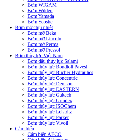
Bơm WIGAM
Bơm Wilden
Bơm Yamada
Bơm Yeoshe
Bơm mỡ chịu nhiệt
Bơm mỡ Beka
Bơm mỡ Lincoln
Bơm mỡ Perma
Bơm mỡ Pressol
Bơm thủy lực Việt Nam
Bơm dầu thủy lực Salami
Bơm thủy lực Bondioli Pavesi
Bơm thủy lực Bucher Hydraulics
Bơm thủy lực Concentric
Bơm thủy lực Denison
Bơm thủy lực EASTERN
Bơm thủy lực Galtech
Bơm thủy lực Grindex
Bơm thủy lực ISOChem
Bơm thủy lực Leistritz
Bơm thủy lực Parker
Bơm thủy lực Vivoil
Cảm biến
Cảm biến AECO
Cảm biến Allsensors