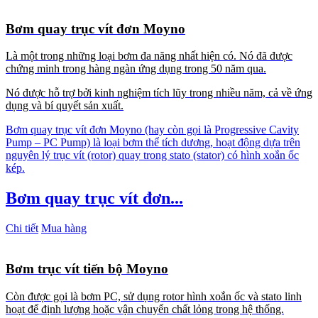
Bơm quay trục vít đơn Moyno
Là một trong những loại bơm đa năng nhất hiện có. Nó đã được
chứng minh trong hàng ngàn ứng dụng trong 50 năm qua.
Nó được hỗ trợ bởi kinh nghiệm tích lũy trong nhiều năm, cả về ứng
dụng và bí quyết sản xuất.
Bơm quay trục vít đơn Moyno (hay còn gọi là Progressive Cavity
Pump – PC Pump) là loại bơm thể tích dương, hoạt động dựa trên
nguyên lý trục vít (rotor) quay trong stato (stator) có hình xoắn ốc
kép.
Bơm quay trục vít đơn...
Chi tiết
Mua hàng
Bơm trục vít tiến bộ Moyno
Còn được gọi là bơm PC, sử dụng rotor hình xoắn ốc và stato linh
hoạt để định lượng hoặc vận chuyển chất lỏng trong hệ thống.