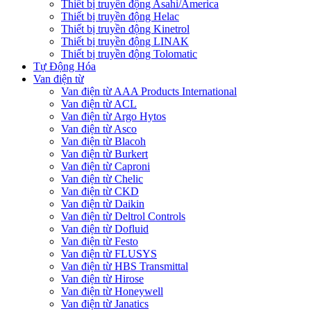
Thiết bị truyền động Asahi/America
Thiết bị truyền động Helac
Thiết bị truyền động Kinetrol
Thiết bị truyền động LINAK
Thiết bị truyền động Tolomatic
Tự Động Hóa
Van điện từ
Van điện từ AAA Products International
Van điện từ ACL
Van điện từ Argo Hytos
Van điện từ Asco
Van điện từ Blacoh
Van điện từ Burkert
Van điện từ Caproni
Van điện từ Chelic
Van điện từ CKD
Van điện từ Daikin
Van điện từ Deltrol Controls
Van điện từ Dofluid
Van điện từ Festo
Van điện từ FLUSYS
Van điện từ HBS Transmittal
Van điện từ Hirose
Van điện từ Honeywell
Van điện từ Janatics