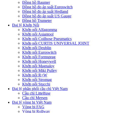
Đồng hồ Baumer
Đồng hồ đo áp suất Euroswitch
Đồng hồ đo áp suất Hedland
Đồng hồ đo áp suất US Gauge
Đồng hồ Trumeter
Đại lý Khớp Nối
Khớp nối Alfagomma
Khớp nối Asiantool
Khớp nối Coilhose Pneumatics
Khớp nối CURTIS UNIVERSAL JOINT
Khớp nối Deublin
Khớp nối Euroswitch
Khớp nối Formsprag
Khớp nối Honeywell
Khớp nối Magnaloy
Khớp nối Miki Pulley
Khớp nối R+W
Khớp nối Stromag
Khớp nối Stucchi
Đại lý phân phối cầu chì Việt Nam
Cầu chì Littelfuse
Cầu chì Mersen
Đại lý vòng bi Việt Nam
Vòng bi FAG
Vòng bi Rollway