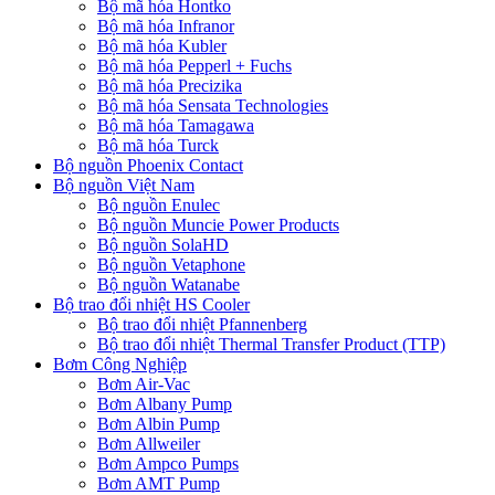
Bộ mã hóa Hontko
Bộ mã hóa Infranor
Bộ mã hóa Kubler
Bộ mã hóa Pepperl + Fuchs
Bộ mã hóa Precizika
Bộ mã hóa Sensata Technologies
Bộ mã hóa Tamagawa
Bộ mã hóa Turck
Bộ nguồn Phoenix Contact
Bộ nguồn Việt Nam
Bộ nguồn Enulec
Bộ nguồn Muncie Power Products
Bộ nguồn SolaHD
Bộ nguồn Vetaphone
Bộ nguồn Watanabe
Bộ trao đổi nhiệt HS Cooler
Bộ trao đổi nhiệt Pfannenberg
Bộ trao đổi nhiệt Thermal Transfer Product (TTP)
Bơm Công Nghiệp
Bơm Air-Vac
Bơm Albany Pump
Bơm Albin Pump
Bơm Allweiler
Bơm Ampco Pumps
Bơm AMT Pump