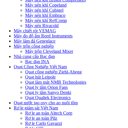
Máy nén khí Copeland
Máy nén khí Cubigel
Máy nén khí Embraco
Máy nén khí RefComp
Máy nén Rivacold
Máy chiết rót VEMAG
Máy đo độ ẩm Reed Instruments
Máy làm đá Geneglace
Máy trộn công nghiệp
Máy trộn Cleveland Mixer
Nhà cung cấp Bạc đạn
Bạc đạn INA
Quạt Công Nghiệp Việt Nam
Quạt công nghiệp Ziehl-Abegg
Quạt hút Leipole
Quạt làm mát NMB Technologies
Quạt ly tâm Orion Fans
Quạt ly tâm Sanyo Denki
Quạt Qualtek Electronics
Quạt nước tạo oxy cho ao nuôi tôm
Rơ le giám sát Việt Nam
Rơ le an toàn Altech Corp
Rơ le an toàn Pilz
Rơ le Carlo Gavazzi