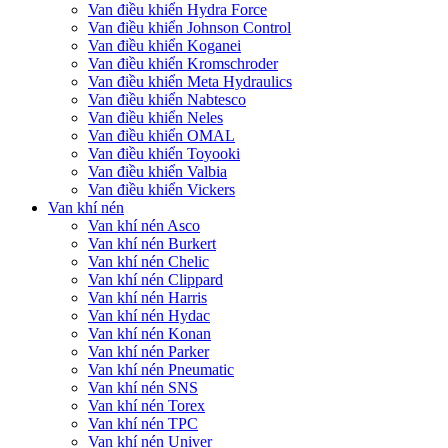
Van điều khiển Hydra Force
Van điều khiển Johnson Control
Van điều khiển Koganei
Van điều khiển Kromschroder
Van điều khiển Meta Hydraulics
Van điều khiển Nabtesco
Van điều khiển Neles
Van điều khiển OMAL
Van điều khiển Toyooki
Van điều khiển Valbia
Van điều khiển Vickers
Van khí nén
Van khí nén Asco
Van khí nén Burkert
Van khí nén Chelic
Van khí nén Clippard
Van khí nén Harris
Van khí nén Hydac
Van khí nén Konan
Van khí nén Parker
Van khí nén Pneumatic
Van khí nén SNS
Van khí nén Torex
Van khí nén TPC
Van khí nén Univer