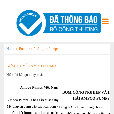
Home
»
Bơm tự mồi Ampco Pumps
BƠM TỰ MỒI AMPCO PUMPS
Hiển thị kết quả duy nhất
Ampco Pumps Việt Nam
BƠM CÔNG NGHIỆP VÀ H
HẢI AMPCO PUMPS
Ampco Pumps là nhà sản xuất hàng đầu của
Mỹ chuyên cung cấp các loại bơm và thiết bị
Dòng bơm chuyên dụng cho môi trườ
trộn chất lượng cao cho các ngành công
hành khắt khe như nhà máy công nghi