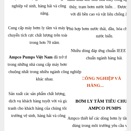
nghiệp vệ sinh, hàng hải và công nghiệp
thủy, trạm bơm nước biển… Được thi
nặng.
với độ bền cao và vật liệu chống ăn
Cung cấp máy bơm ly tâm và máy bơm dịch
Phù hợp bơm nước thải, dầu, hóa chất
chuyển tích cực chất lượng trên toàn thế giới
nước biển.
trong hơn 70 năm.
Nhiều dòng đáp ứng chuẩn IEEE và
Ampco Pumps Việt Nam
đã trở thành một
chuẩn ngành hàng hải.
trong những nhà cung cấp máy bơm được ưa
chuộng nhất trong nhiều ngành công nghiệp
BƠM CÔNG NGHIỆP VÀ
khác nhau.
HÀNG...
Sản xuất các sản phẩm chất lượng, cung cấp
dịch vụ khách hàng tuyệt vời và giá cả cạnh
BƠM LY TÂM TIÊU CHUẨ
AMPCO PUMPS
tranh cho khách hàng của chúng tôi trong thị
trường vệ sinh, hàng hải và công nghiệp.
Ampco thiết kế các dòng bơm ly tâm 
dùng trong môi trường yêu cầu vệ 