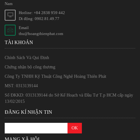
Nam
Hotline: +84 2838 959 442
Di động: 0902.81.49.77
Email
thu@hoangthienphat.com
TÀI KHOẢN
Chính Sách Và Qui Định
Chứng nhận bộ công thương
Công Ty TNHH Kỹ Thuật Công Nghệ Hoàng Thiên Phát
MST: 0313139144
Số ĐKKD: 0313139144 do Sở Kế Hoạch và Đầu Tư T.p HCM cấp ngày
13/02/2015
ĐĂNG KÍ NHẬN TIN
MẠNG XÃ HỘI