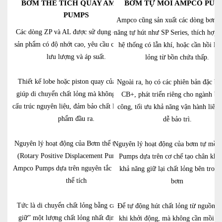
BƠM THỂ TÍCH QUAY AMPCO
BƠM TỰ MỒI AMPCO PUM
PUMPS
Ampco cũng sản xuất các dòng bơm 
Các dòng ZP và AL được sử dụng để xử lý
năng tự hút như SP Series, thích hợp 
sản phẩm có độ nhớt cao, yêu cầu chính xác
hệ thống có lẫn khí, hoặc cần hồi lư
lưu lượng và áp suất.
lỏng từ bồn chứa thấp.
Thiết kế lobe hoặc piston quay của chúng
Ngoài ra, họ có các phiên bản đặc bi
giúp di chuyển chất lỏng mà không phá vỡ
CB+, phát triển riêng cho ngành bia
cấu trúc nguyên liệu, đảm bảo chất lượng sản
công, tối ưu khả năng vận hành liên 
phẩm đầu ra.
dễ bảo trì.
Nguyên lý hoạt động của Bơm thể tích quay
Nguyên lý hoạt động của bơm tự mồi
(Rotary Positive Displacement Pump) của
Pumps dựa trên cơ chế tạo chân khô
Ampco Pumps dựa trên nguyên tắc dẫn động
khả năng giữ lại chất lỏng bên trong
thể tích
bơm
Tức là di chuyển chất lỏng bằng cách “bắt
Để tự động hút chất lỏng từ nguồn h
giữ” một lượng chất lỏng nhất định và di
khi khởi động, mà không cần mồi lạ