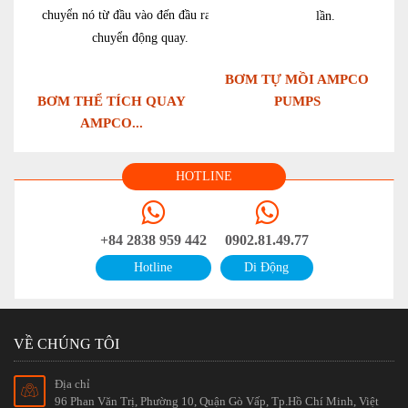
chuyển nó từ đầu vào đến đầu ra bằng
lần.
chuyển động quay.
BƠM TỰ MỒI AMPCO
BƠM THỂ TÍCH QUAY
PUMPS
AMPCO...
HOTLINE
+84 2838 959 442
0902.81.49.77
Hotline
Di Động
VỀ CHÚNG TÔI
Địa chỉ
96 Phan Văn Trị, Phường 10, Quận Gò Vấp, Tp.Hồ Chí Minh, Việt