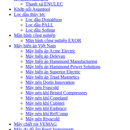
Thanh xả ENULEC
Khớp nối Asiantool
Lọc dầu thủy lực
Lọc dầu Donaldson
Lọc dầu PALL
Lọc dầu Sofima
Màn hình công nghiệp
Màn hình công nghiệp EXOR
Máy biến áp Việt Nam
Máy biến áp Acme Electric
Máy biến áp Delevan
Máy biến áp Hammond Manufacturing
Máy biến áp Hammond Power Solutions
Máy biến áp Superior Electric
Máy biến áp Triad Magnetics
Máy nén Dorin Innovation
Máy nén Frascold
Máy nén khí Bristol Compressors
Máy nén khí Copeland
Máy nén khí Cubigel
Máy nén khí Embraco
Máy nén khí RefComp
Máy nén Rivacold
Máy chiết rót VEMAG
Máy đo độ ẩm Reed Instruments