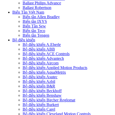
Ballast Philips Advance
Ballast Robertson
Biến Tần Việt Nam
Biến tần Allen Bradley
Biến tần IXYS
Biến Tần Sew
Biến tần Teco
Biến tần Tengen
Bộ điều khiển
Bộ điều khiển A.Eberle
Bộ điều khiển ABB
Bộ điều khiển ACE Controls
Bộ điều khiển Advantech
Bộ điều khiển Aircom
Bộ điều khiển Applied Motion Products
Bộ điều khiển AquaMetrix
Bộ điều khiển Asutec
Bộ điều khiển Azbil
Bộ điều khiển B&R
Bộ điều khiển Beckhoff
Bộ điều khiển Benshaw
Bộ điều khiển Bircher Reglomat
Bộ điều khiển Burkert
Bộ điều khiển Carel
Bộ điều khiển Cleveland Motion Controls