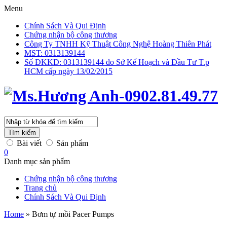
Menu
Chính Sách Và Qui Định
Chứng nhận bộ công thương
Công Ty TNHH Kỹ Thuật Công Nghệ Hoàng Thiên Phát
MST: 0313139144
Số ĐKKD: 0313139144 do Sở Kế Hoạch và Đầu Tư T.p
HCM cấp ngày 13/02/2015
Tìm kiếm
Bài viết
Sản phẩm
0
Danh mục sản phẩm
Chứng nhận bộ công thương
Trang chủ
Chính Sách Và Qui Định
Home
»
Bơm tự mồi Pacer Pumps