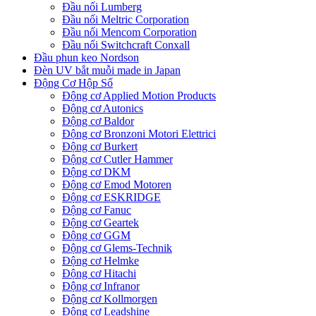
Đầu nối Lumberg
Đầu nối Meltric Corporation
Đầu nối Mencom Corporation
Đầu nối Switchcraft Conxall
Đầu phun keo Nordson
Đèn UV bắt muỗi made in Japan
Động Cơ Hộp Số
Động cơ Applied Motion Products
Động cơ Autonics
Động cơ Baldor
Động cơ Bronzoni Motori Elettrici
Động cơ Burkert
Động cơ Cutler Hammer
Động cơ DKM
Động cơ Emod Motoren
Động cơ ESKRIDGE
Động cơ Fanuc
Động cơ Geartek
Động cơ GGM
Động cơ Glems-Technik
Động cơ Helmke
Động cơ Hitachi
Động cơ Infranor
Động cơ Kollmorgen
Động cơ Leadshine