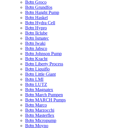
Bơm Groco
Bơm Grundfos
Bơm Haight Pump
Bơm Haskel
Bơm Hydra Cell
Bơm Hypro
Bơm Ilclube
Bơm Ismatec
Bơm Iwaki
Bơm Jabsco
Bơm Johnson Pump
Bơm Kracht
Bơm Liberty Process
Bơm Liquiflo
Bơm Little Giant
Bơm LMI
Bơm LUTZ
Bơm Magnatex
Bơm March Pumpen
Bơm MARCH Pumps
Bơm Marco
Bơm Marzocchi
Bơm Masterflex
Bơm Micropump
Bơm Moyno