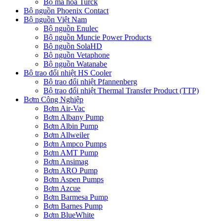
Bộ mã hóa Turck
Bộ nguồn Phoenix Contact
Bộ nguồn Việt Nam
Bộ nguồn Enulec
Bộ nguồn Muncie Power Products
Bộ nguồn SolaHD
Bộ nguồn Vetaphone
Bộ nguồn Watanabe
Bộ trao đổi nhiệt HS Cooler
Bộ trao đổi nhiệt Pfannenberg
Bộ trao đổi nhiệt Thermal Transfer Product (TTP)
Bơm Công Nghiệp
Bơm Air-Vac
Bơm Albany Pump
Bơm Albin Pump
Bơm Allweiler
Bơm Ampco Pumps
Bơm AMT Pump
Bơm Ansimag
Bơm ARO Pump
Bơm Aspen Pumps
Bơm Azcue
Bơm Barmesa Pump
Bơm Barnes Pump
Bơm BlueWhite