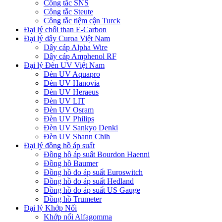
Công tắc SNS
Công tắc Steute
Công tắc tiệm cận Turck
Đại lý chổi than E-Carbon
Đại lý dây Curoa Việt Nam
Dây cáp Alpha Wire
Dây cáp Amphenol RF
Đại lý Đèn UV Việt Nam
Đèn UV Aquapro
Đèn UV Hanovia
Đèn UV Heraeus
Đèn UV LIT
Đèn UV Osram
Đèn UV Philips
Đèn UV Sankyo Denki
Đèn UV Shann Chih
Đại lý đồng hồ áp suất
Đồng hồ áp suất Bourdon Haenni
Đồng hồ Baumer
Đồng hồ đo áp suất Euroswitch
Đồng hồ đo áp suất Hedland
Đồng hồ đo áp suất US Gauge
Đồng hồ Trumeter
Đại lý Khớp Nối
Khớp nối Alfagomma