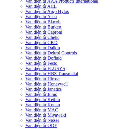
Van điện từ AAA Products International
Van điện từ ACL
Van điện từ Argo Hytos
Van điện từ Asco
Van điện từ Blacoh
Van điện từ Burkert
Van điện từ Caproni
Van điện từ Chelic
Van điện từ CKD
Van điện từ Daikin
Van điện từ Deltrol Controls
Van điện từ Dofluid
Van điện từ Festo
Van điện từ FLUSYS
Van điện từ HBS Transmittal
Van điện từ Hirose
Van điện từ Honeywell
Van điện từ Janatics
Van điện từ Jumo
Van điện từ Keihin
Van điện từ Konan
Van điện từ MAC
Van điện từ Miyawaki
Van điện từ Nissei
Van điện từ ODE