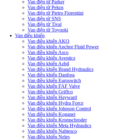
Van điện từ Parker
Van điện từ Pekos
Van điện từ Pietro Fiorentini
Van điện từ SNS
Van điện từ Tival
Van điện từ Toyooki
Van điều khiển
Van điều khiển AKO
Van điều khiển Anchor Fluid Power
Van điều khiển Asco
Van điều khiển Aventics
Van điều khiển Azbil
Van điều khiển Brand Hydraulics
Van điều khiển Danfoss
Van điều khiển Euroswitch
Van điều khiển FAF Valve
Van điều khiển Griffco
Van điều khiển Hayward
Van điều khiển Hydra Force
Van điều khiển Johnson Control
Van điều khiển Koganei
Van điều khiển Kromschroder
Van điều khiển Meta Hydraulics
Van điều khiển Nabtesco
Van điều khiển Neles