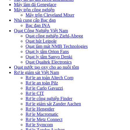
Máy làm đá Geneglace
Máy trộn công nghiệp
Máy trộn Cleveland Mixer
Nhà cung cấp Bạc đạn
Bạc đạn INA
Quạt Công Nghiệp Việt Nam
Quạt công nghiệp Ziehl-Abegg
Quạt hút Leipole
Quạt làm mát NMB Technologies
Quạt ly tâm Orion Fans
Quạt ly tâm Sanyo Denki
Quạt Qualtek Electronics
Quạt nước tạo oxy cho ao nuôi tôm
Rơ le giám sát Việt Nam
Rơ le an toàn Altech Corp
Rơ le an toàn Pilz
Rơ le Carlo Gavazzi
Rơ le CIT
Rơ le công nghiệp Finder
Rơ le giám sát Zander Aachen
Rơ le Hengstler
Rơ le Macromatic
Rơ le Metz Connect
Rơ le Symcom
Rơ le Zander Aachen