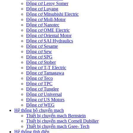
Động cơ Leroy Somer
Động cơ Luyang
Động cơ Mitsubishi Electric
Động cơ Moll-Motor
Động cơ Nanotec
Động cơ OME Electric
Động cơ Oriental Motor
Động cơ SAI Hydraulics
Động cơ Sesame
Động cơ Sew
Động cơ SPG
Động cơ Stober
Động cơ T-T Electric
Động cơ Tamagawa
Động cơ Teco
Động cơ TPC
Động cơ Tunglee
Động cơ Universal
Động cơ US Motors
Động cơ WEG
Hệ thống bộ chuyển mạch
Thiết bị chuyển mạch Bernstein
Thiết bị chuyển mạch Cornell Dubilier
Thiết bị chuyển mạch Gsee- Tech
Hệ thống tĩnh điện