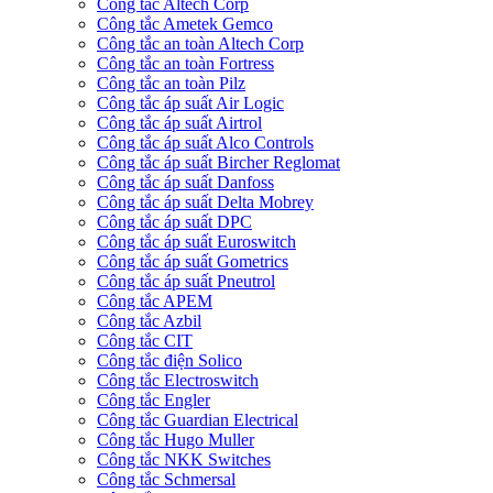
Công tắc Altech Corp
Công tắc Ametek Gemco
Công tắc an toàn Altech Corp
Công tắc an toàn Fortress
Công tắc an toàn Pilz
Công tắc áp suất Air Logic
Công tắc áp suất Airtrol
Công tắc áp suất Alco Controls
Công tắc áp suất Bircher Reglomat
Công tắc áp suất Danfoss
Công tắc áp suất Delta Mobrey
Công tắc áp suất DPC
Công tắc áp suất Euroswitch
Công tắc áp suất Gometrics
Công tắc áp suất Pneutrol
Công tắc APEM
Công tắc Azbil
Công tắc CIT
Công tắc điện Solico
Công tắc Electroswitch
Công tắc Engler
Công tắc Guardian Electrical
Công tắc Hugo Muller
Công tắc NKK Switches
Công tắc Schmersal