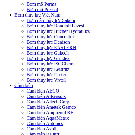
Bơm mỡ Perma
Bơm mỡ Pressol
Bơm thủy lực Việt Nam
Bơm dầu thủy lực Salami
Bơm thủy lực Bondioli Pavesi
Bơm thủy lực Bucher Hydraulics
Bơm thủy lực Concentric
Bơm thủy lực Denison
Bơm thủy lực EASTERN
Bơm thủy lực Galtech
Bơm thủy lực Grindex
Bơm thủy lực ISOChem
Bơm thủy lực Leistritz
Bơm thủy lực Parker
Bơm thủy lực Vivoil
Cảm biến
Cảm biến AECO
Cảm biến Allsensors
Cảm biến Altech Corp
Cảm biến Ametek Gemco
Cảm biến Amphenol RF
Cảm biến AquaMetrix
Cảm biến Autonics
Cảm biến Azbil
Cảm biến Balluff