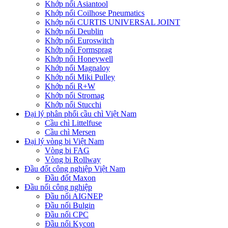
Khớp nối Asiantool
Khớp nối Coilhose Pneumatics
Khớp nối CURTIS UNIVERSAL JOINT
Khớp nối Deublin
Khớp nối Euroswitch
Khớp nối Formsprag
Khớp nối Honeywell
Khớp nối Magnaloy
Khớp nối Miki Pulley
Khớp nối R+W
Khớp nối Stromag
Khớp nối Stucchi
Đại lý phân phối cầu chì Việt Nam
Cầu chì Littelfuse
Cầu chì Mersen
Đại lý vòng bi Việt Nam
Vòng bi FAG
Vòng bi Rollway
Đầu đốt công nghiệp Việt Nam
Đầu đốt Maxon
Đầu nối công nghiệp
Đầu nối AIGNEP
Đầu nối Bulgin
Đầu nối CPC
Đầu nối Kycon