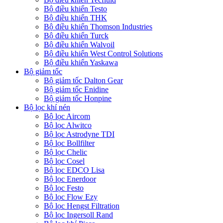
Bộ điều khiển Testo
Bộ điều khiển THK
Bộ điều khiển Thomson Industries
Bộ điều khiển Turck
Bộ điều khiển Walvoil
Bộ điều khiển West Control Solutions
Bộ điều khiển Yaskawa
Bộ giảm tốc
Bộ giảm tốc Dalton Gear
Bộ giảm tốc Enidine
Bộ giảm tốc Honpine
Bộ lọc khí nén
Bộ lọc Aircom
Bộ lọc Alwitco
Bộ lọc Astrodyne TDI
Bộ lọc Bollfilter
Bộ lọc Chelic
Bộ lọc Cosel
Bộ lọc EDCO Lisa
Bộ lọc Enerdoor
Bộ lọc Festo
Bộ lọc Flow Ezy
Bộ lọc Hengst Filtration
Bộ lọc Ingersoll Rand