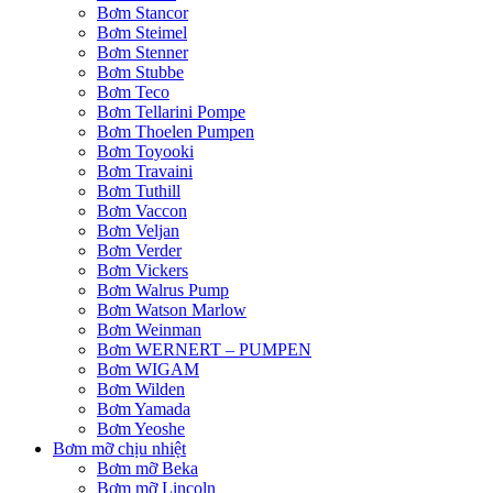
Bơm Stancor
Bơm Steimel
Bơm Stenner
Bơm Stubbe
Bơm Teco
Bơm Tellarini Pompe
Bơm Thoelen Pumpen
Bơm Toyooki
Bơm Travaini
Bơm Tuthill
Bơm Vaccon
Bơm Veljan
Bơm Verder
Bơm Vickers
Bơm Walrus Pump
Bơm Watson Marlow
Bơm Weinman
Bơm WERNERT – PUMPEN
Bơm WIGAM
Bơm Wilden
Bơm Yamada
Bơm Yeoshe
Bơm mỡ chịu nhiệt
Bơm mỡ Beka
Bơm mỡ Lincoln