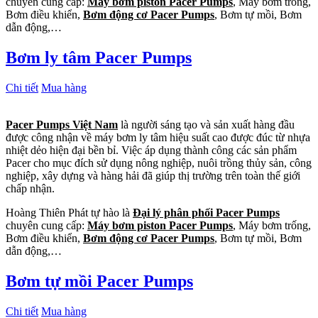
chuyên cung cấp:
Máy bơm piston Pacer Pumps
, Máy bơm trống,
Bơm điều khiển,
Bơm động cơ Pacer Pumps
, Bơm tự mồi, Bơm
dẫn động,…
Bơm ly tâm Pacer Pumps
Chi tiết
Mua hàng
Pacer Pumps Việt Nam
là người sáng tạo và sản xuất hàng đầu
được công nhận về máy bơm ly tâm hiệu suất cao được đúc từ nhựa
nhiệt dẻo hiện đại bền bỉ. Việc áp dụng thành công các sản phẩm
Pacer cho mục đích sử dụng nông nghiệp, nuôi trồng thủy sản, công
nghiệp, xây dựng và hàng hải đã giúp thị trường trên toàn thế giới
chấp nhận.
Hoàng Thiên Phát tự hào là
Đại lý phân phối Pacer Pumps
chuyên cung cấp:
Máy bơm piston Pacer Pumps
, Máy bơm trống,
Bơm điều khiển,
Bơm động cơ Pacer Pumps
, Bơm tự mồi, Bơm
dẫn động,…
Bơm tự mồi Pacer Pumps
Chi tiết
Mua hàng