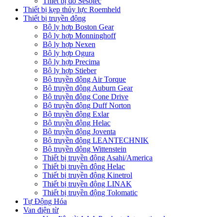
Thiết bị đo Sesotec
Thiết bị kẹp thủy lực Roemheld
Thiết bị truyền động
Bộ ly hợp Boston Gear
Bộ ly hợp Monninghoff
Bộ ly hợp Nexen
Bộ ly hợp Ogura
Bộ ly hợp Precima
Bộ ly hợp Stieber
Bộ truyền động Air Torque
Bộ truyền động Auburn Gear
Bộ truyền động Cone Drive
Bộ truyền động Duff Norton
Bộ truyền động Exlar
Bộ truyền động Helac
Bộ truyền động Joventa
Bộ truyền động LEANTECHNIK
Bộ truyền động Wittenstein
Thiết bị truyền động Asahi/America
Thiết bị truyền động Helac
Thiết bị truyền động Kinetrol
Thiết bị truyền động LINAK
Thiết bị truyền động Tolomatic
Tự Động Hóa
Van điện từ