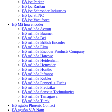
Bộ lọc Parker
Bộ lọc Raritan
Bộ lọc Schroeder Industries
Bộ lọc STNC
Bộ lọc Vacuforce
Bộ Mã hóa encoder
Bộ mã hóa Avtron
Bộ mã hóa Baumer
Bộ mã hóa Bei
Bộ mã hóa British Encoder
Bộ mã hóa Eltra
Bộ mã hóa Encoder Products Company
Bộ mã hóa Harowe
Bộ mã hóa Heidenhain
Bộ mã hóa Hengstler
Bộ mã hóa Hontko
Bộ mã hóa Infranor
Bộ mã hóa Kubler
Bộ mã hóa Pepperl + Fuchs
Bộ mã hóa Precizika
Bộ mã hóa Sensata Technologies
Bộ mã hóa Tamagawa
Bộ mã hóa Turck
Bộ nguồn Phoenix Contact
Bộ nguồn Việt Nam