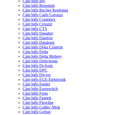
Cảm biến Bei
Cảm biến Bernstein
Cảm biến Bircher Reglomat
Cảm biến Carlo Gavazzi
Cảm biến Contrinex
Cảm biến Crouzet
Cảm biến CTS
Cảm biến Danaher
Cảm biến Danfoss
Cảm biến Datalogic
Cảm biến Deka Controls
Cảm biến Delta
Cảm biến Delta Mobrey
Cảm biến Detectronic
Cảm biến Di-Soric
Cảm biến DPC
Cảm biến Dwyer
Cảm biến EGE-Elektronik
Cảm biến Engler
Cảm biến Euroswitch
Cảm biến Festo
Cảm biến Finetek
Cảm biến Flowline
Cảm biến Galltec Mela
Cảm biến Gefran