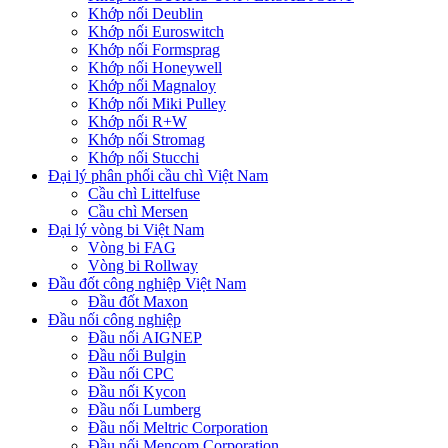
Khớp nối Deublin
Khớp nối Euroswitch
Khớp nối Formsprag
Khớp nối Honeywell
Khớp nối Magnaloy
Khớp nối Miki Pulley
Khớp nối R+W
Khớp nối Stromag
Khớp nối Stucchi
Đại lý phân phối cầu chì Việt Nam
Cầu chì Littelfuse
Cầu chì Mersen
Đại lý vòng bi Việt Nam
Vòng bi FAG
Vòng bi Rollway
Đầu đốt công nghiệp Việt Nam
Đầu đốt Maxon
Đầu nối công nghiệp
Đầu nối AIGNEP
Đầu nối Bulgin
Đầu nối CPC
Đầu nối Kycon
Đầu nối Lumberg
Đầu nối Meltric Corporation
Đầu nối Mencom Corporation