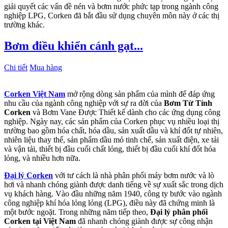
giải quyết các vấn đề nén và bơm nước phức tạp trong ngành công
nghiệp LPG, Corken đã bắt đầu sử dụng chuyên môn này ở các thị
trường khác.
Bơm điều khiển cánh gạt...
Chi tiết
Mua hàng
Corken Việt Nam
mở rộng dòng sản phẩm của mình để đáp ứng
nhu cầu của ngành công nghiệp với sự ra đời của
Bơm Từ Tính
Corken
và Bơm Vane Được Thiết kế dành cho các ứng dụng công
nghiệp. Ngày nay, các sản phẩm của Corken phục vụ nhiều loại thị
trường bao gồm hóa chất, hóa dầu, sản xuất dầu và khí đốt tự nhiên,
nhiên liệu thay thế, sản phẩm dầu mỏ tinh chế, sản xuất điện, xe tải
và vận tải, thiết bị đầu cuối chất lỏng, thiết bị đầu cuối khí đốt hóa
lỏng, và nhiều hơn nữa.
Đại lý Corken
với tư cách là nhà phân phối máy bơm nước và lò
hơi và nhanh chóng giành được danh tiếng về sự xuất sắc trong dịch
vụ khách hàng. Vào đầu những năm 1940, công ty bước vào ngành
công nghiệp khí hóa lỏng lỏng (LPG), điều này đã chứng minh là
một bước ngoặt. Trong những năm tiếp theo,
Đại
lý phân phối
Corken
tại Việt Nam
đã nhanh chóng giành được sự công nhận