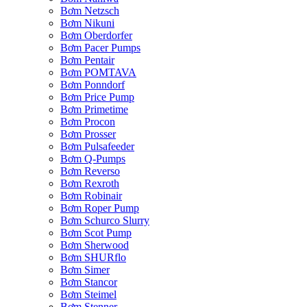
Bơm Netzsch
Bơm Nikuni
Bơm Oberdorfer
Bơm Pacer Pumps
Bơm Pentair
Bơm POMTAVA
Bơm Ponndorf
Bơm Price Pump
Bơm Primetime
Bơm Procon
Bơm Prosser
Bơm Pulsafeeder
Bơm Q-Pumps
Bơm Reverso
Bơm Rexroth
Bơm Robinair
Bơm Roper Pump
Bơm Schurco Slurry
Bơm Scot Pump
Bơm Sherwood
Bơm SHURflo
Bơm Simer
Bơm Stancor
Bơm Steimel
Bơm Stenner