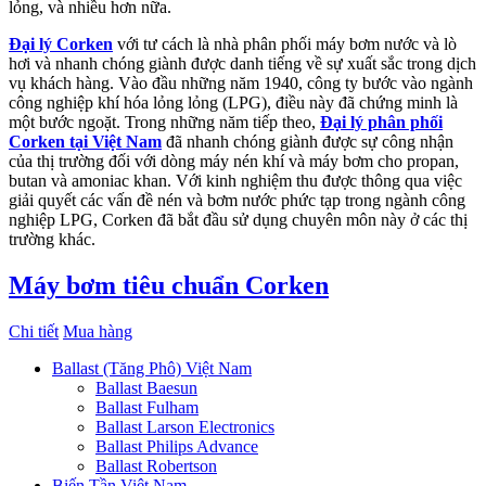
lỏng, và nhiều hơn nữa.
Đại lý Corken
với tư cách là nhà phân phối máy bơm nước và lò
hơi và nhanh chóng giành được danh tiếng về sự xuất sắc trong dịch
vụ khách hàng. Vào đầu những năm 1940, công ty bước vào ngành
công nghiệp khí hóa lỏng lỏng (LPG), điều này đã chứng minh là
một bước ngoặt. Trong những năm tiếp theo,
Đại lý phân phối
Corken tại Việt Nam
đã nhanh chóng giành được sự công nhận
của thị trường đối với dòng máy nén khí và máy bơm cho propan,
butan và amoniac khan. Với kinh nghiệm thu được thông qua việc
giải quyết các vấn đề nén và bơm nước phức tạp trong ngành công
nghiệp LPG, Corken đã bắt đầu sử dụng chuyên môn này ở các thị
trường khác.
Máy bơm tiêu chuẩn Corken
Chi tiết
Mua hàng
Ballast (Tăng Phô) Việt Nam
Ballast Baesun
Ballast Fulham
Ballast Larson Electronics
Ballast Philips Advance
Ballast Robertson
Biến Tần Việt Nam