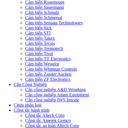
Cảm biến Rosemount
Cảm biến Sauermann
Cảm biến Schmalz
Cảm biến Schmersal
Cảm biến Sensata Technologies
Cảm biến Sick
Cảm biến STI
Cảm biến Takex
Cảm biến Tecsis
Cảm biến Termotech
Cảm biến Tival
Cảm biến TT Electronics
Cảm biến Wenglor
Cảm biến Whitman Controls
Cảm biến Zander Aachen
Cảm biến ZF Electronics
Cân Công Nghiệp
Cân công nghiệp A&D Weighing
Cân công nghiệp Adam Equipment
Cân công nghiệp IWS Inscale
Chưa phân loại
Công tắc hành trình
Công tắc Altech Corp
Công tắc Ametek Gemco
Công tắc an toàn Altech Corp