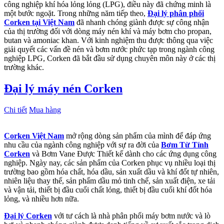
công nghiệp khí hóa lỏng lỏng (LPG), điều này đã chứng minh là
một bước ngoặt. Trong những năm tiếp theo,
Đại lý phân phối
Corken tại Việt Nam
đã nhanh chóng giành được sự công nhận
của thị trường đối với dòng máy nén khí và máy bơm cho propan,
butan và amoniac khan. Với kinh nghiệm thu được thông qua việc
giải quyết các vấn đề nén và bơm nước phức tạp trong ngành công
nghiệp LPG, Corken đã bắt đầu sử dụng chuyên môn này ở các thị
trường khác.
Đại lý máy nén Corken
Chi tiết
Mua hàng
Corken Việt Nam
mở rộng dòng sản phẩm của mình để đáp ứng
nhu cầu của ngành công nghiệp với sự ra đời của
Bơm Từ Tính
Corken
và Bơm Vane Được Thiết kế dành cho các ứng dụng công
nghiệp. Ngày nay, các sản phẩm của Corken phục vụ nhiều loại thị
trường bao gồm hóa chất, hóa dầu, sản xuất dầu và khí đốt tự nhiên,
nhiên liệu thay thế, sản phẩm dầu mỏ tinh chế, sản xuất điện, xe tải
và vận tải, thiết bị đầu cuối chất lỏng, thiết bị đầu cuối khí đốt hóa
lỏng, và nhiều hơn nữa.
Đại lý Corken
với tư cách là nhà phân phối máy bơm nước và lò