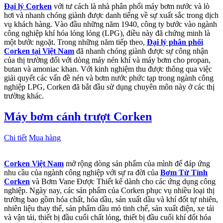
Đại lý Corken
với tư cách là nhà phân phối máy bơm nước và lò
hơi và nhanh chóng giành được danh tiếng về sự xuất sắc trong dịch
vụ khách hàng. Vào đầu những năm 1940, công ty bước vào ngành
công nghiệp khí hóa lỏng lỏng (LPG), điều này đã chứng minh là
một bước ngoặt. Trong những năm tiếp theo,
Đại lý phân phối
Corken tại Việt Nam
đã nhanh chóng giành được sự công nhận
của thị trường đối với dòng máy nén khí và máy bơm cho propan,
butan và amoniac khan. Với kinh nghiệm thu được thông qua việc
giải quyết các vấn đề nén và bơm nước phức tạp trong ngành công
nghiệp LPG, Corken đã bắt đầu sử dụng chuyên môn này ở các thị
trường khác.
Máy bơm cánh trượt Corken
Chi tiết
Mua hàng
Corken Việt Nam
mở rộng dòng sản phẩm của mình để đáp ứng
nhu cầu của ngành công nghiệp với sự ra đời của
Bơm Từ Tính
Corken
và Bơm Vane Được Thiết kế dành cho các ứng dụng công
nghiệp. Ngày nay, các sản phẩm của Corken phục vụ nhiều loại thị
trường bao gồm hóa chất, hóa dầu, sản xuất dầu và khí đốt tự nhiên,
nhiên liệu thay thế, sản phẩm dầu mỏ tinh chế, sản xuất điện, xe tải
và vận tải, thiết bị đầu cuối chất lỏng, thiết bị đầu cuối khí đốt hóa