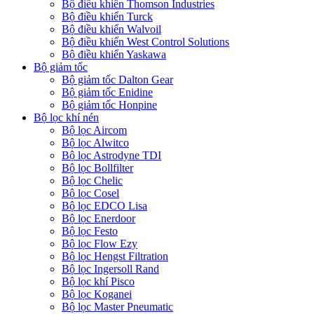
Bộ điều khiển Thomson Industries
Bộ điều khiển Turck
Bộ điều khiển Walvoil
Bộ điều khiển West Control Solutions
Bộ điều khiển Yaskawa
Bộ giảm tốc
Bộ giảm tốc Dalton Gear
Bộ giảm tốc Enidine
Bộ giảm tốc Honpine
Bộ lọc khí nén
Bộ lọc Aircom
Bộ lọc Alwitco
Bộ lọc Astrodyne TDI
Bộ lọc Bollfilter
Bộ lọc Chelic
Bộ lọc Cosel
Bộ lọc EDCO Lisa
Bộ lọc Enerdoor
Bộ lọc Festo
Bộ lọc Flow Ezy
Bộ lọc Hengst Filtration
Bộ lọc Ingersoll Rand
Bộ lọc khí Pisco
Bộ lọc Koganei
Bộ lọc Master Pneumatic