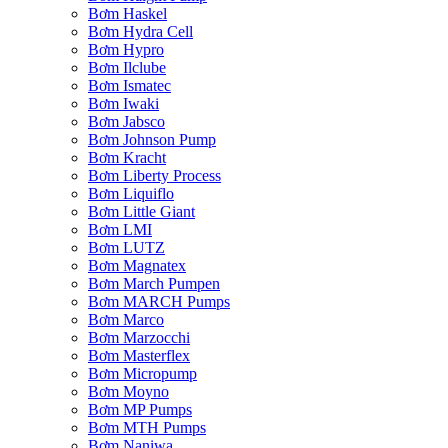
Bơm Haskel
Bơm Hydra Cell
Bơm Hypro
Bơm Ilclube
Bơm Ismatec
Bơm Iwaki
Bơm Jabsco
Bơm Johnson Pump
Bơm Kracht
Bơm Liberty Process
Bơm Liquiflo
Bơm Little Giant
Bơm LMI
Bơm LUTZ
Bơm Magnatex
Bơm March Pumpen
Bơm MARCH Pumps
Bơm Marco
Bơm Marzocchi
Bơm Masterflex
Bơm Micropump
Bơm Moyno
Bơm MP Pumps
Bơm MTH Pumps
Bơm Naniwa