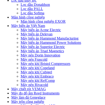
Lọc dầu thủy lực
Lọc dầu Donaldson
Lọc dầu PALL
Lọc dầu Sofima
Màn hình công nghiệp
Màn hình công nghiệp EXOR
Máy biến áp Việt Nam
Máy biến áp Acme Electric
Máy biến áp Delevan
Máy biến áp Hammond Manufacturing
Máy biến áp Hammond Power Solutions
Máy biến áp Superior Electric
Máy biến áp Triad Magnetics
Máy nén Dorin Innovation
Máy nén Frascold
Máy nén khí Bristol Compressors
Máy nén khí Copeland
Máy nén khí Cubigel
Máy nén khí Embraco
Máy nén khí RefComp
Máy nén Rivacold
Máy chiết rót VEMAG
Máy đo độ ẩm Reed Instruments
Máy làm đá Geneglace
Máy trộn công nghiệp