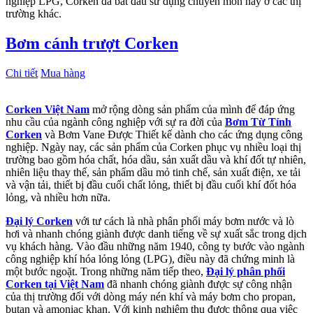
nghiệp LPG, Corken đã bắt đầu sử dụng chuyên môn này ở các thị
trường khác.
Bơm cánh trượt Corken
Chi tiết
Mua hàng
Corken Việt Nam
mở rộng dòng sản phẩm của mình để đáp ứng
nhu cầu của ngành công nghiệp với sự ra đời của
Bơm Từ Tính
Corken
và Bơm Vane Được Thiết kế dành cho các ứng dụng công
nghiệp. Ngày nay, các sản phẩm của Corken phục vụ nhiều loại thị
trường bao gồm hóa chất, hóa dầu, sản xuất dầu và khí đốt tự nhiên,
nhiên liệu thay thế, sản phẩm dầu mỏ tinh chế, sản xuất điện, xe tải
và vận tải, thiết bị đầu cuối chất lỏng, thiết bị đầu cuối khí đốt hóa
lỏng, và nhiều hơn nữa.
Đại lý Corken
với tư cách là nhà phân phối máy bơm nước và lò
hơi và nhanh chóng giành được danh tiếng về sự xuất sắc trong dịch
vụ khách hàng. Vào đầu những năm 1940, công ty bước vào ngành
công nghiệp khí hóa lỏng lỏng (LPG), điều này đã chứng minh là
một bước ngoặt. Trong những năm tiếp theo,
Đại lý phân phối
Corken tại Việt Nam
đã nhanh chóng giành được sự công nhận
của thị trường đối với dòng máy nén khí và máy bơm cho propan,
butan và amoniac khan. Với kinh nghiệm thu được thông qua việc