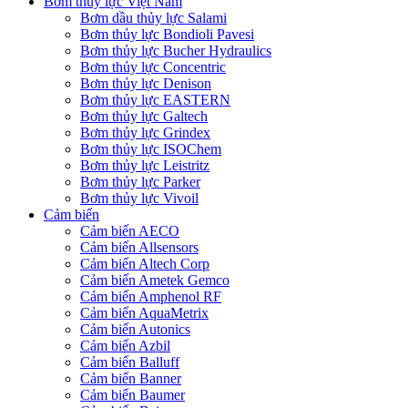
Bơm thủy lực Việt Nam
Bơm dầu thủy lực Salami
Bơm thủy lực Bondioli Pavesi
Bơm thủy lực Bucher Hydraulics
Bơm thủy lực Concentric
Bơm thủy lực Denison
Bơm thủy lực EASTERN
Bơm thủy lực Galtech
Bơm thủy lực Grindex
Bơm thủy lực ISOChem
Bơm thủy lực Leistritz
Bơm thủy lực Parker
Bơm thủy lực Vivoil
Cảm biến
Cảm biến AECO
Cảm biến Allsensors
Cảm biến Altech Corp
Cảm biến Ametek Gemco
Cảm biến Amphenol RF
Cảm biến AquaMetrix
Cảm biến Autonics
Cảm biến Azbil
Cảm biến Balluff
Cảm biến Banner
Cảm biến Baumer