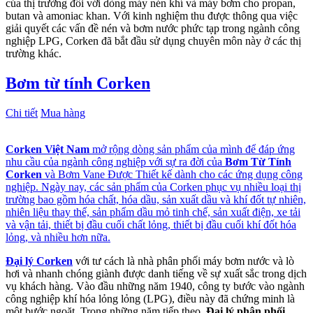
của thị trường đối với dòng máy nén khí và máy bơm cho propan,
butan và amoniac khan. Với kinh nghiệm thu được thông qua việc
giải quyết các vấn đề nén và bơm nước phức tạp trong ngành công
nghiệp LPG, Corken đã bắt đầu sử dụng chuyên môn này ở các thị
trường khác.
Bơm từ tính Corken
Chi tiết
Mua hàng
Corken
Việt Nam
mở rộng dòng sản phẩm của mình để đáp ứng
nhu cầu của ngành công nghiệp với sự ra đời của
Bơm Từ Tính
Corken
và Bơm Vane Được Thiết kế dành cho các ứng dụng công
nghiệp. Ngày nay, các sản phẩm của Corken phục vụ nhiều loại thị
trường bao gồm hóa chất, hóa dầu, sản xuất dầu và khí đốt tự nhiên,
nhiên liệu thay thế, sản phẩm dầu mỏ tinh chế, sản xuất điện, xe tải
và vận tải, thiết bị đầu cuối chất lỏng, thiết bị đầu cuối khí đốt hóa
lỏng, và nhiều hơn nữa.
Đại lý Corken
với tư cách là nhà phân phối máy bơm nước và lò
hơi và nhanh chóng giành được danh tiếng về sự xuất sắc trong dịch
vụ khách hàng. Vào đầu những năm 1940, công ty bước vào ngành
công nghiệp khí hóa lỏng lỏng (LPG), điều này đã chứng minh là
một bước ngoặt. Trong những năm tiếp theo,
Đại
lý phân phối