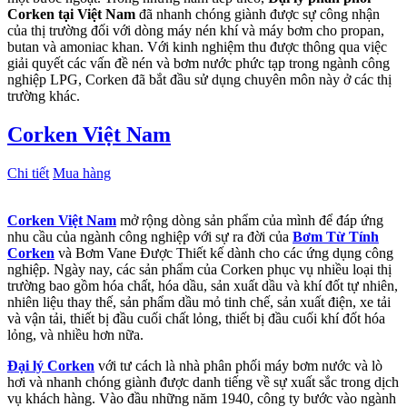
Corken
tại Việt Nam
đã nhanh chóng giành được sự công nhận
của thị trường đối với dòng máy nén khí và máy bơm cho propan,
butan và amoniac khan. Với kinh nghiệm thu được thông qua việc
giải quyết các vấn đề nén và bơm nước phức tạp trong ngành công
nghiệp LPG, Corken đã bắt đầu sử dụng chuyên môn này ở các thị
trường khác.
Corken Việt Nam
Chi tiết
Mua hàng
Corken Việt Nam
mở rộng dòng sản phẩm của mình để đáp ứng
nhu cầu của ngành công nghiệp với sự ra đời của
Bơm Từ Tính
Corken
và Bơm Vane Được Thiết kế dành cho các ứng dụng công
nghiệp. Ngày nay, các sản phẩm của Corken phục vụ nhiều loại thị
trường bao gồm hóa chất, hóa dầu, sản xuất dầu và khí đốt tự nhiên,
nhiên liệu thay thế, sản phẩm dầu mỏ tinh chế, sản xuất điện, xe tải
và vận tải, thiết bị đầu cuối chất lỏng, thiết bị đầu cuối khí đốt hóa
lỏng, và nhiều hơn nữa.
Đại lý Corken
với tư cách là nhà phân phối máy bơm nước và lò
hơi và nhanh chóng giành được danh tiếng về sự xuất sắc trong dịch
vụ khách hàng. Vào đầu những năm 1940, công ty bước vào ngành