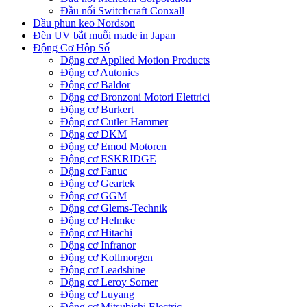
Đầu nối Switchcraft Conxall
Đầu phun keo Nordson
Đèn UV bắt muỗi made in Japan
Động Cơ Hộp Số
Động cơ Applied Motion Products
Động cơ Autonics
Động cơ Baldor
Động cơ Bronzoni Motori Elettrici
Động cơ Burkert
Động cơ Cutler Hammer
Động cơ DKM
Động cơ Emod Motoren
Động cơ ESKRIDGE
Động cơ Fanuc
Động cơ Geartek
Động cơ GGM
Động cơ Glems-Technik
Động cơ Helmke
Động cơ Hitachi
Động cơ Infranor
Động cơ Kollmorgen
Động cơ Leadshine
Động cơ Leroy Somer
Động cơ Luyang
Động cơ Mitsubishi Electric