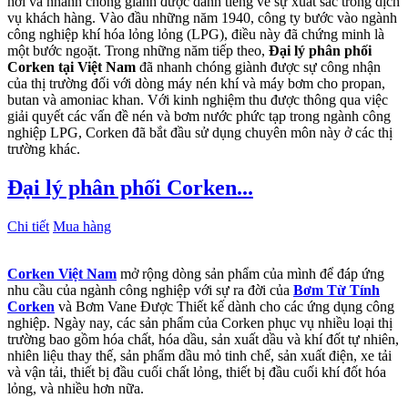
hơi và nhanh chóng giành được danh tiếng về sự xuất sắc trong dịch
vụ khách hàng. Vào đầu những năm 1940, công ty bước vào ngành
công nghiệp khí hóa lỏng lỏng (LPG), điều này đã chứng minh là
một bước ngoặt. Trong những năm tiếp theo,
Đại
lý phân phối
Corken
tại Việt Nam
đã nhanh chóng giành được sự công nhận
của thị trường đối với dòng máy nén khí và máy bơm cho propan,
butan và amoniac khan. Với kinh nghiệm thu được thông qua việc
giải quyết các vấn đề nén và bơm nước phức tạp trong ngành công
nghiệp LPG, Corken đã bắt đầu sử dụng chuyên môn này ở các thị
trường khác.
Đại lý phân phối Corken...
Chi tiết
Mua hàng
Corken Việt Nam
mở rộng dòng sản phẩm của mình để đáp ứng
nhu cầu của ngành công nghiệp với sự ra đời của
Bơm Từ Tính
Corken
và Bơm Vane Được Thiết kế dành cho các ứng dụng công
nghiệp. Ngày nay, các sản phẩm của Corken phục vụ nhiều loại thị
trường bao gồm hóa chất, hóa dầu, sản xuất dầu và khí đốt tự nhiên,
nhiên liệu thay thế, sản phẩm dầu mỏ tinh chế, sản xuất điện, xe tải
và vận tải, thiết bị đầu cuối chất lỏng, thiết bị đầu cuối khí đốt hóa
lỏng, và nhiều hơn nữa.