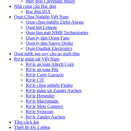
Máy trộn Cleveland Mixer
Nhà cung cấp Bạc đạn
Bạc đạn INA
Quạt Công Nghiệp Việt Nam
Quạt công nghiệp Ziehl-Abegg
Quạt hút Leipole
Quạt làm mát NMB Technologies
Quạt ly tâm Orion Fans
Quạt ly tâm Sanyo Denki
Quạt Qualtek Electronics
Quạt nước tạo oxy cho ao nuôi tôm
Rơ le giám sát Việt Nam
Rơ le an toàn Altech Corp
Rơ le an toàn Pilz
Rơ le Carlo Gavazzi
Rơ le CIT
Rơ le công nghiệp Finder
Rơ le giám sát Zander Aachen
Rơ le Hengstler
Rơ le Macromatic
Rơ le Metz Connect
Rơ le Symcom
Rơ le Zander Aachen
Tấm cách âm
Thiết Bị Đo Lường