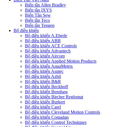
Biến tần Allen Bradley
Biến tần IXYS
Biến Tần Sew
Biến tần Teco
Biến tần Tengen
Bộ điều khiển
Bộ điều khiển A.Eberle
Bộ điều khiển ABB
Bộ điều khiển ACE Controls
Bộ điều khiển Advantech
Bộ điều khiển Aircom
Bộ điều khiển Applied Motion Products
Bộ điều khiển AquaMetrix
Bộ điều khiển Asutec
Bộ điều khiển Azbil
Bộ điều khiển B&R
Bộ điều khiển Beckhoff
Bộ điều khiển Benshaw
Bộ điều khiển Bircher Reglomat
Bộ điều khiển Burkert
Bộ điều khiển Carel
Bộ điều khiển Cleveland Motion Controls
Bộ điều khiển Comadan
Bộ điều khiển Control Techniques