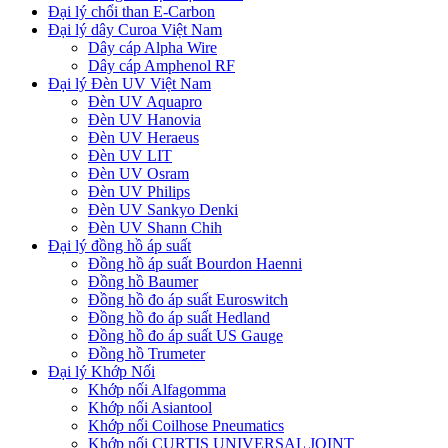
Đại lý chổi than E-Carbon
Đại lý dây Curoa Việt Nam
Dây cáp Alpha Wire
Dây cáp Amphenol RF
Đại lý Đèn UV Việt Nam
Đèn UV Aquapro
Đèn UV Hanovia
Đèn UV Heraeus
Đèn UV LIT
Đèn UV Osram
Đèn UV Philips
Đèn UV Sankyo Denki
Đèn UV Shann Chih
Đại lý đồng hồ áp suất
Đồng hồ áp suất Bourdon Haenni
Đồng hồ Baumer
Đồng hồ đo áp suất Euroswitch
Đồng hồ đo áp suất Hedland
Đồng hồ đo áp suất US Gauge
Đồng hồ Trumeter
Đại lý Khớp Nối
Khớp nối Alfagomma
Khớp nối Asiantool
Khớp nối Coilhose Pneumatics
Khớp nối CURTIS UNIVERSAL JOINT