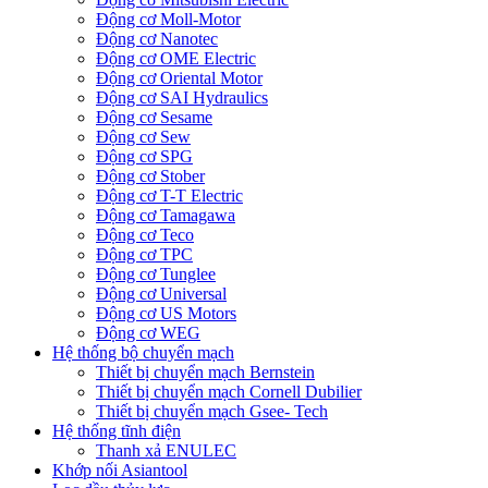
Động cơ Moll-Motor
Động cơ Nanotec
Động cơ OME Electric
Động cơ Oriental Motor
Động cơ SAI Hydraulics
Động cơ Sesame
Động cơ Sew
Động cơ SPG
Động cơ Stober
Động cơ T-T Electric
Động cơ Tamagawa
Động cơ Teco
Động cơ TPC
Động cơ Tunglee
Động cơ Universal
Động cơ US Motors
Động cơ WEG
Hệ thống bộ chuyển mạch
Thiết bị chuyển mạch Bernstein
Thiết bị chuyển mạch Cornell Dubilier
Thiết bị chuyển mạch Gsee- Tech
Hệ thống tĩnh điện
Thanh xả ENULEC
Khớp nối Asiantool