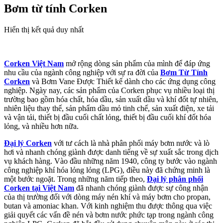
Bơm từ tính Corken
Hiển thị kết quả duy nhất
Corken Việt Nam
mở rộng dòng sản phẩm của mình để đáp ứng
nhu cầu của ngành công nghiệp với sự ra đời của
Bơm Từ Tính
Corken
và Bơm Vane Được Thiết kế dành cho các ứng dụng công
nghiệp. Ngày nay, các sản phẩm của Corken phục vụ nhiều loại thị
trường bao gồm hóa chất, hóa dầu, sản xuất dầu và khí đốt tự nhiên,
nhiên liệu thay thế, sản phẩm dầu mỏ tinh chế, sản xuất điện, xe tải
và vận tải, thiết bị đầu cuối chất lỏng, thiết bị đầu cuối khí đốt hóa
lỏng, và nhiều hơn nữa.
Đại lý Corken
với tư cách là nhà phân phối máy bơm nước và lò
hơi và nhanh chóng giành được danh tiếng về sự xuất sắc trong dịch
vụ khách hàng. Vào đầu những năm 1940, công ty bước vào ngành
công nghiệp khí hóa lỏng lỏng (LPG), điều này đã chứng minh là
một bước ngoặt. Trong những năm tiếp theo,
Đại lý phân phối
Corken tại Việt Nam
đã nhanh chóng giành được sự công nhận
của thị trường đối với dòng máy nén khí và máy bơm cho propan,
butan và amoniac khan. Với kinh nghiệm thu được thông qua việc
giải quyết các vấn đề nén và bơm nước phức tạp trong ngành công