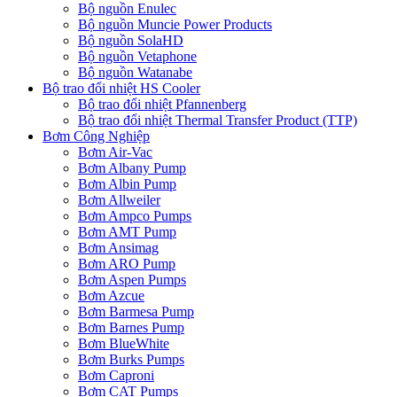
Bộ nguồn Enulec
Bộ nguồn Muncie Power Products
Bộ nguồn SolaHD
Bộ nguồn Vetaphone
Bộ nguồn Watanabe
Bộ trao đổi nhiệt HS Cooler
Bộ trao đổi nhiệt Pfannenberg
Bộ trao đổi nhiệt Thermal Transfer Product (TTP)
Bơm Công Nghiệp
Bơm Air-Vac
Bơm Albany Pump
Bơm Albin Pump
Bơm Allweiler
Bơm Ampco Pumps
Bơm AMT Pump
Bơm Ansimag
Bơm ARO Pump
Bơm Aspen Pumps
Bơm Azcue
Bơm Barmesa Pump
Bơm Barnes Pump
Bơm BlueWhite
Bơm Burks Pumps
Bơm Caproni
Bơm CAT Pumps