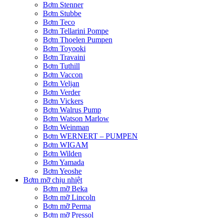
Bơm Stenner
Bơm Stubbe
Bơm Teco
Bơm Tellarini Pompe
Bơm Thoelen Pumpen
Bơm Toyooki
Bơm Travaini
Bơm Tuthill
Bơm Vaccon
Bơm Veljan
Bơm Verder
Bơm Vickers
Bơm Walrus Pump
Bơm Watson Marlow
Bơm Weinman
Bơm WERNERT – PUMPEN
Bơm WIGAM
Bơm Wilden
Bơm Yamada
Bơm Yeoshe
Bơm mỡ chịu nhiệt
Bơm mỡ Beka
Bơm mỡ Lincoln
Bơm mỡ Perma
Bơm mỡ Pressol