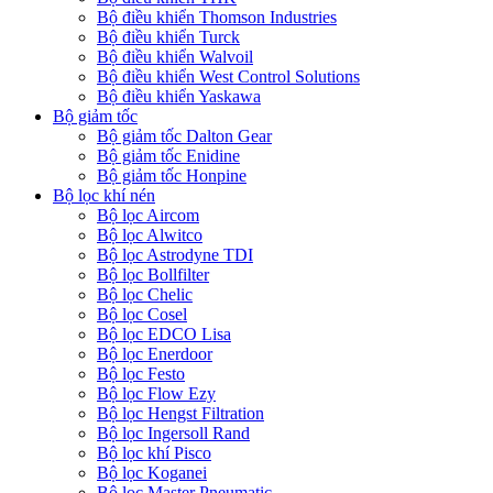
Bộ điều khiển Thomson Industries
Bộ điều khiển Turck
Bộ điều khiển Walvoil
Bộ điều khiển West Control Solutions
Bộ điều khiển Yaskawa
Bộ giảm tốc
Bộ giảm tốc Dalton Gear
Bộ giảm tốc Enidine
Bộ giảm tốc Honpine
Bộ lọc khí nén
Bộ lọc Aircom
Bộ lọc Alwitco
Bộ lọc Astrodyne TDI
Bộ lọc Bollfilter
Bộ lọc Chelic
Bộ lọc Cosel
Bộ lọc EDCO Lisa
Bộ lọc Enerdoor
Bộ lọc Festo
Bộ lọc Flow Ezy
Bộ lọc Hengst Filtration
Bộ lọc Ingersoll Rand
Bộ lọc khí Pisco
Bộ lọc Koganei
Bộ lọc Master Pneumatic