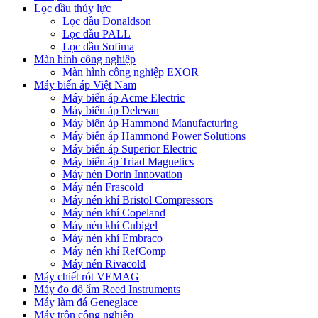
Lọc dầu thủy lực
Lọc dầu Donaldson
Lọc dầu PALL
Lọc dầu Sofima
Màn hình công nghiệp
Màn hình công nghiệp EXOR
Máy biến áp Việt Nam
Máy biến áp Acme Electric
Máy biến áp Delevan
Máy biến áp Hammond Manufacturing
Máy biến áp Hammond Power Solutions
Máy biến áp Superior Electric
Máy biến áp Triad Magnetics
Máy nén Dorin Innovation
Máy nén Frascold
Máy nén khí Bristol Compressors
Máy nén khí Copeland
Máy nén khí Cubigel
Máy nén khí Embraco
Máy nén khí RefComp
Máy nén Rivacold
Máy chiết rót VEMAG
Máy đo độ ẩm Reed Instruments
Máy làm đá Geneglace
Máy trộn công nghiệp