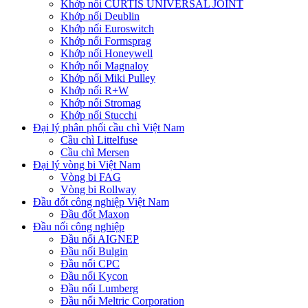
Khớp nối CURTIS UNIVERSAL JOINT
Khớp nối Deublin
Khớp nối Euroswitch
Khớp nối Formsprag
Khớp nối Honeywell
Khớp nối Magnaloy
Khớp nối Miki Pulley
Khớp nối R+W
Khớp nối Stromag
Khớp nối Stucchi
Đại lý phân phối cầu chì Việt Nam
Cầu chì Littelfuse
Cầu chì Mersen
Đại lý vòng bi Việt Nam
Vòng bi FAG
Vòng bi Rollway
Đầu đốt công nghiệp Việt Nam
Đầu đốt Maxon
Đầu nối công nghiệp
Đầu nối AIGNEP
Đầu nối Bulgin
Đầu nối CPC
Đầu nối Kycon
Đầu nối Lumberg
Đầu nối Meltric Corporation