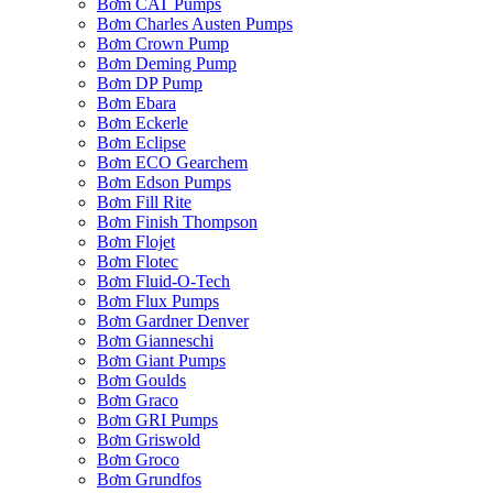
Bơm CAT Pumps
Bơm Charles Austen Pumps
Bơm Crown Pump
Bơm Deming Pump
Bơm DP Pump
Bơm Ebara
Bơm Eckerle
Bơm Eclipse
Bơm ECO Gearchem
Bơm Edson Pumps
Bơm Fill Rite
Bơm Finish Thompson
Bơm Flojet
Bơm Flotec
Bơm Fluid-O-Tech
Bơm Flux Pumps
Bơm Gardner Denver
Bơm Gianneschi
Bơm Giant Pumps
Bơm Goulds
Bơm Graco
Bơm GRI Pumps
Bơm Griswold
Bơm Groco
Bơm Grundfos