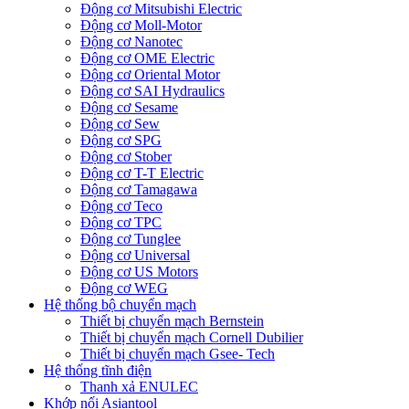
Động cơ Mitsubishi Electric
Động cơ Moll-Motor
Động cơ Nanotec
Động cơ OME Electric
Động cơ Oriental Motor
Động cơ SAI Hydraulics
Động cơ Sesame
Động cơ Sew
Động cơ SPG
Động cơ Stober
Động cơ T-T Electric
Động cơ Tamagawa
Động cơ Teco
Động cơ TPC
Động cơ Tunglee
Động cơ Universal
Động cơ US Motors
Động cơ WEG
Hệ thống bộ chuyển mạch
Thiết bị chuyển mạch Bernstein
Thiết bị chuyển mạch Cornell Dubilier
Thiết bị chuyển mạch Gsee- Tech
Hệ thống tĩnh điện
Thanh xả ENULEC
Khớp nối Asiantool