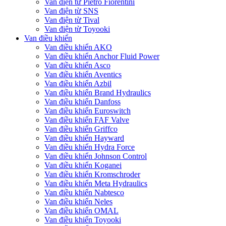
Van điện từ Pietro Fiorentini
Van điện từ SNS
Van điện từ Tival
Van điện từ Toyooki
Van điều khiển
Van điều khiển AKO
Van điều khiển Anchor Fluid Power
Van điều khiển Asco
Van điều khiển Aventics
Van điều khiển Azbil
Van điều khiển Brand Hydraulics
Van điều khiển Danfoss
Van điều khiển Euroswitch
Van điều khiển FAF Valve
Van điều khiển Griffco
Van điều khiển Hayward
Van điều khiển Hydra Force
Van điều khiển Johnson Control
Van điều khiển Koganei
Van điều khiển Kromschroder
Van điều khiển Meta Hydraulics
Van điều khiển Nabtesco
Van điều khiển Neles
Van điều khiển OMAL
Van điều khiển Toyooki