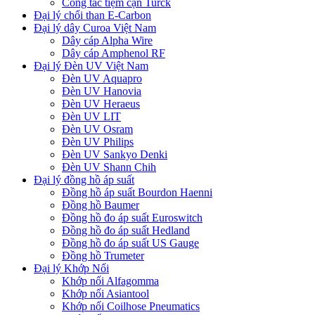
Công tắc tiệm cận Turck
Đại lý chổi than E-Carbon
Đại lý dây Curoa Việt Nam
Dây cáp Alpha Wire
Dây cáp Amphenol RF
Đại lý Đèn UV Việt Nam
Đèn UV Aquapro
Đèn UV Hanovia
Đèn UV Heraeus
Đèn UV LIT
Đèn UV Osram
Đèn UV Philips
Đèn UV Sankyo Denki
Đèn UV Shann Chih
Đại lý đồng hồ áp suất
Đồng hồ áp suất Bourdon Haenni
Đồng hồ Baumer
Đồng hồ đo áp suất Euroswitch
Đồng hồ đo áp suất Hedland
Đồng hồ đo áp suất US Gauge
Đồng hồ Trumeter
Đại lý Khớp Nối
Khớp nối Alfagomma
Khớp nối Asiantool
Khớp nối Coilhose Pneumatics