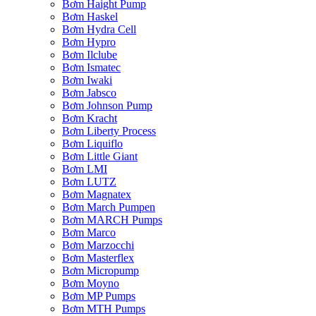
Bơm Haight Pump
Bơm Haskel
Bơm Hydra Cell
Bơm Hypro
Bơm Ilclube
Bơm Ismatec
Bơm Iwaki
Bơm Jabsco
Bơm Johnson Pump
Bơm Kracht
Bơm Liberty Process
Bơm Liquiflo
Bơm Little Giant
Bơm LMI
Bơm LUTZ
Bơm Magnatex
Bơm March Pumpen
Bơm MARCH Pumps
Bơm Marco
Bơm Marzocchi
Bơm Masterflex
Bơm Micropump
Bơm Moyno
Bơm MP Pumps
Bơm MTH Pumps