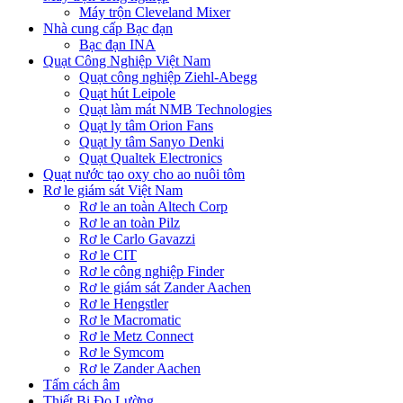
Máy trộn Cleveland Mixer
Nhà cung cấp Bạc đạn
Bạc đạn INA
Quạt Công Nghiệp Việt Nam
Quạt công nghiệp Ziehl-Abegg
Quạt hút Leipole
Quạt làm mát NMB Technologies
Quạt ly tâm Orion Fans
Quạt ly tâm Sanyo Denki
Quạt Qualtek Electronics
Quạt nước tạo oxy cho ao nuôi tôm
Rơ le giám sát Việt Nam
Rơ le an toàn Altech Corp
Rơ le an toàn Pilz
Rơ le Carlo Gavazzi
Rơ le CIT
Rơ le công nghiệp Finder
Rơ le giám sát Zander Aachen
Rơ le Hengstler
Rơ le Macromatic
Rơ le Metz Connect
Rơ le Symcom
Rơ le Zander Aachen
Tấm cách âm
Thiết Bị Đo Lường