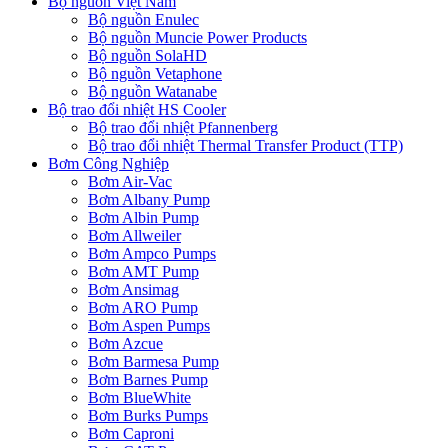
Bộ nguồn Việt Nam
Bộ nguồn Enulec
Bộ nguồn Muncie Power Products
Bộ nguồn SolaHD
Bộ nguồn Vetaphone
Bộ nguồn Watanabe
Bộ trao đổi nhiệt HS Cooler
Bộ trao đổi nhiệt Pfannenberg
Bộ trao đổi nhiệt Thermal Transfer Product (TTP)
Bơm Công Nghiệp
Bơm Air-Vac
Bơm Albany Pump
Bơm Albin Pump
Bơm Allweiler
Bơm Ampco Pumps
Bơm AMT Pump
Bơm Ansimag
Bơm ARO Pump
Bơm Aspen Pumps
Bơm Azcue
Bơm Barmesa Pump
Bơm Barnes Pump
Bơm BlueWhite
Bơm Burks Pumps
Bơm Caproni