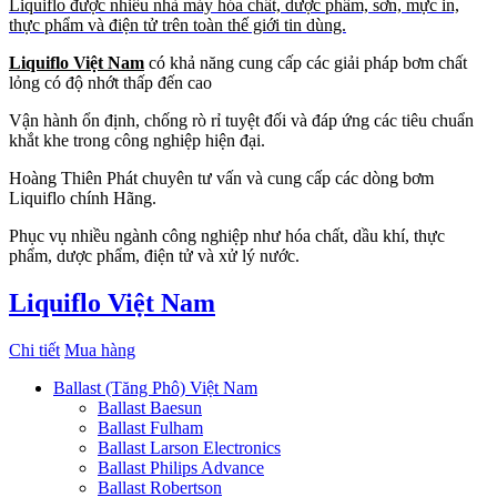
Liquiflo được nhiều nhà máy hóa chất, dược phẩm, sơn, mực in,
thực phẩm và điện tử trên toàn thế giới tin dùng.
Liquiflo Việt Nam
có khả năng cung cấp các giải pháp bơm chất
lỏng có độ nhớt thấp đến cao
Vận hành ổn định, chống rò rỉ tuyệt đối và đáp ứng các tiêu chuẩn
khắt khe trong công nghiệp hiện đại.
Hoàng Thiên Phát chuyên tư vấn và cung cấp các dòng bơm
Liquiflo chính Hãng.
Phục vụ nhiều ngành công nghiệp như hóa chất, dầu khí, thực
phẩm, dược phẩm, điện tử và xử lý nước.
Liquiflo Việt Nam
Chi tiết
Mua hàng
Ballast (Tăng Phô) Việt Nam
Ballast Baesun
Ballast Fulham
Ballast Larson Electronics
Ballast Philips Advance
Ballast Robertson