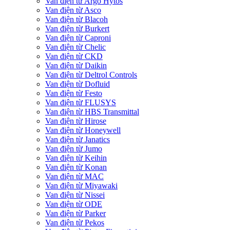
Van điện từ Argo Hytos
Van điện từ Asco
Van điện từ Blacoh
Van điện từ Burkert
Van điện từ Caproni
Van điện từ Chelic
Van điện từ CKD
Van điện từ Daikin
Van điện từ Deltrol Controls
Van điện từ Dofluid
Van điện từ Festo
Van điện từ FLUSYS
Van điện từ HBS Transmittal
Van điện từ Hirose
Van điện từ Honeywell
Van điện từ Janatics
Van điện từ Jumo
Van điện từ Keihin
Van điện từ Konan
Van điện từ MAC
Van điện từ Miyawaki
Van điện từ Nissei
Van điện từ ODE
Van điện từ Parker
Van điện từ Pekos