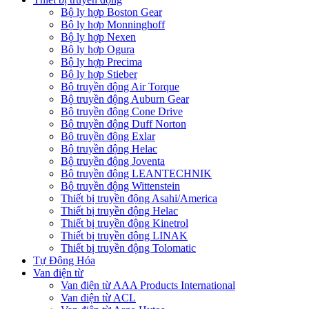
Bộ ly hợp Boston Gear
Bộ ly hợp Monninghoff
Bộ ly hợp Nexen
Bộ ly hợp Ogura
Bộ ly hợp Precima
Bộ ly hợp Stieber
Bộ truyền động Air Torque
Bộ truyền động Auburn Gear
Bộ truyền động Cone Drive
Bộ truyền động Duff Norton
Bộ truyền động Exlar
Bộ truyền động Helac
Bộ truyền động Joventa
Bộ truyền động LEANTECHNIK
Bộ truyền động Wittenstein
Thiết bị truyền động Asahi/America
Thiết bị truyền động Helac
Thiết bị truyền động Kinetrol
Thiết bị truyền động LINAK
Thiết bị truyền động Tolomatic
Tự Động Hóa
Van điện từ
Van điện từ AAA Products International
Van điện từ ACL