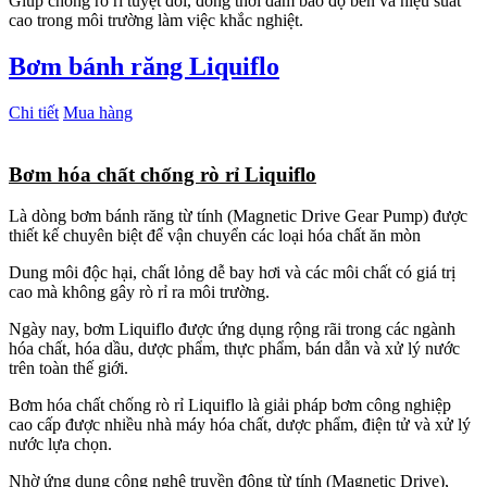
Giúp chống rò rỉ tuyệt đối, đồng thời đảm bảo độ bền và hiệu suất
cao trong môi trường làm việc khắc nghiệt.
Bơm bánh răng Liquiflo
Chi tiết
Mua hàng
Bơm hóa chất chống rò rỉ Liquiflo
Là dòng bơm bánh răng từ tính (Magnetic Drive Gear Pump) được
thiết kế chuyên biệt để vận chuyển các loại hóa chất ăn mòn
Dung môi độc hại, chất lỏng dễ bay hơi và các môi chất có giá trị
cao mà không gây rò rỉ ra môi trường.
Ngày nay, bơm Liquiflo được ứng dụng rộng rãi trong các ngành
hóa chất, hóa dầu, dược phẩm, thực phẩm, bán dẫn và xử lý nước
trên toàn thế giới.
Bơm hóa chất chống rò rỉ Liquiflo là giải pháp bơm công nghiệp
cao cấp được nhiều nhà máy hóa chất, dược phẩm, điện tử và xử lý
nước lựa chọn.
Nhờ ứng dụng công nghệ truyền động từ tính (Magnetic Drive),