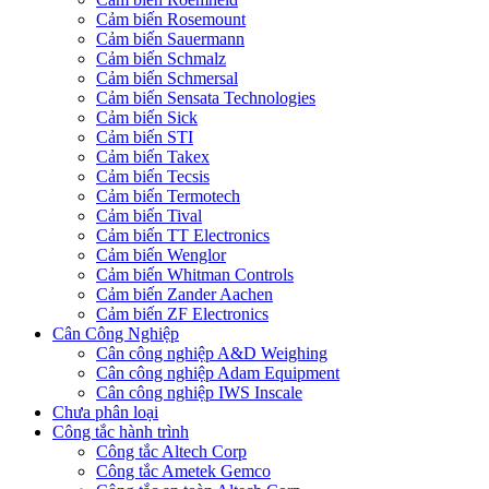
Cảm biến Rosemount
Cảm biến Sauermann
Cảm biến Schmalz
Cảm biến Schmersal
Cảm biến Sensata Technologies
Cảm biến Sick
Cảm biến STI
Cảm biến Takex
Cảm biến Tecsis
Cảm biến Termotech
Cảm biến Tival
Cảm biến TT Electronics
Cảm biến Wenglor
Cảm biến Whitman Controls
Cảm biến Zander Aachen
Cảm biến ZF Electronics
Cân Công Nghiệp
Cân công nghiệp A&D Weighing
Cân công nghiệp Adam Equipment
Cân công nghiệp IWS Inscale
Chưa phân loại
Công tắc hành trình
Công tắc Altech Corp
Công tắc Ametek Gemco