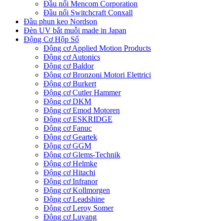
Đầu nối Mencom Corporation
Đầu nối Switchcraft Conxall
Đầu phun keo Nordson
Đèn UV bắt muỗi made in Japan
Động Cơ Hộp Số
Động cơ Applied Motion Products
Động cơ Autonics
Động cơ Baldor
Động cơ Bronzoni Motori Elettrici
Động cơ Burkert
Động cơ Cutler Hammer
Động cơ DKM
Động cơ Emod Motoren
Động cơ ESKRIDGE
Động cơ Fanuc
Động cơ Geartek
Động cơ GGM
Động cơ Glems-Technik
Động cơ Helmke
Động cơ Hitachi
Động cơ Infranor
Động cơ Kollmorgen
Động cơ Leadshine
Động cơ Leroy Somer
Động cơ Luyang