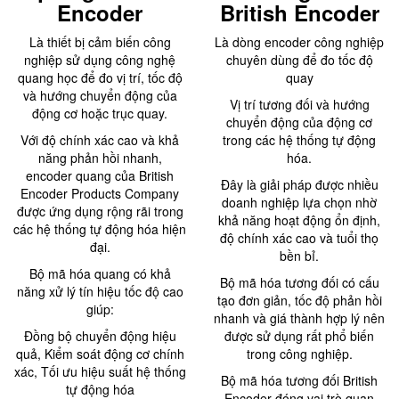
Encoder
British Encoder
Là thiết bị cảm biến công
Là dòng encoder công nghiệp
nghiệp sử dụng công nghệ
chuyên dùng để đo tốc độ
quang học để đo vị trí, tốc độ
quay
và hướng chuyển động của
Vị trí tương đối và hướng
động cơ hoặc trục quay.
chuyển động của động cơ
Với độ chính xác cao và khả
trong các hệ thống tự động
năng phản hồi nhanh,
hóa.
encoder quang của British
Đây là giải pháp được nhiều
Encoder Products Company
doanh nghiệp lựa chọn nhờ
được ứng dụng rộng rãi trong
khả năng hoạt động ổn định,
các hệ thống tự động hóa hiện
độ chính xác cao và tuổi thọ
đại.
bền bỉ.
Bộ mã hóa quang có khả
Bộ mã hóa tương đối có cấu
năng xử lý tín hiệu tốc độ cao
tạo đơn giản, tốc độ phản hồi
giúp:
nhanh và giá thành hợp lý nên
Đồng bộ chuyển động hiệu
được sử dụng rất phổ biến
quả, Kiểm soát động cơ chính
trong công nghiệp.
xác, Tối ưu hiệu suất hệ thống
Bộ mã hóa tương đối British
tự động hóa
Encoder đóng vai trò quan