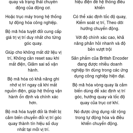
quay và trạng thái chuyển
hiệu điện để hệ thống điều
động của động cơ.
khiển
Hoặc trục máy trong hệ thống
Có thể xác định tốc độ quay,
tự động hóa công nghiệp.
Kiểm soát vị trí, Theo dõi
hướng chuyển động.
Bộ mã hóa tuyệt đối cung cấp
giá trị vị trí duy nhất cho từng
Với độ chính xác cao, khả
góc quay.
năng phản hồi nhanh và độ
bền vượt trội
Giúp cho không mất dữ liệu vị
trí, Không cần reset sau khi
Sản phẩm của British Encoder
mất điện, Giảm sai số vận
đang được nhiều doanh
hành.
nghiệp tin dùng trong các ứng
dụng công nghiệp hiện đại.
Bộ mã hóa có khả năng ghi
nhớ vị trí ngay cả khi mất
Bộ mã hóa vòng quay là cảm
nguồn điện, giúp hệ thống vận
biến dùng để xác định vị trí
hành ổn định và chính xác
góc, hướng quay và tốc độ
hơn.
quay của trục cơ khí.
Bộ mã hóa tuyệt đối là thiết bị
Nó được ứng dụng rất rộng
cảm biến chuyển đổi vị trí góc
trong tự động hóa và điều
quay thành tín hiệu số duy
khiển chuyển động.
nhất tại mỗi vị trí.