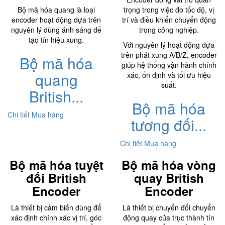
Bộ mã hóa quang là loại
trọng trong việc đo tốc độ, vị
encoder hoạt động dựa trên
trí và điều khiển chuyển động
nguyên lý dùng ánh sáng để
trong công nghiệp.
tạo tín hiệu xung.
Với nguyên lý hoạt động dựa
trên phát xung A/B/Z, encoder
Bộ mã hóa
giúp hệ thống vận hành chính
quang
xác, ổn định và tối ưu hiệu
suất.
British...
Bộ mã hóa
Chi tiết
Mua hàng
tương đối...
Chi tiết
Mua hàng
Bộ mã hóa tuyệt
Bộ mã hóa vòng
đối British
quay British
Encoder
Encoder
Là thiết bị cảm biến dùng để
Là thiết bị chuyển đổi chuyển
xác định chính xác vị trí, góc
động quay của trục thành tín