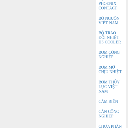
PHOENIX
CONTACT
BỘ NGUỒN
VIỆT NAM
BỘ TRAO
ĐỔI NHIỆT
HS COOLER
BƠM CÔNG
NGHIỆP
BƠM MỠ
CHỊU NHIỆT
BƠM THỦY
LỰC VIỆT
NAM
CẢM BIẾN
CÂN CÔNG
NGHIỆP
CHƯA PHÂN