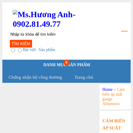
TÌM KIẾM
Bài viết
Sản phẩm
0
DANH MỤC SẢN PHẨM
Chứng nhận bộ công thương
Trang chủ
Home
»
Cảm
Chính Sách Và Qui Định
biến áp suất
gauge
Allsensors
CẢM BIẾN
ÁP SUẤT