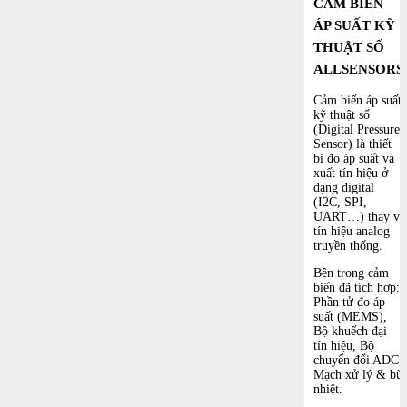
CẢM BIẾN
ÁP SUẤT KỸ
THUẬT SỐ
ALLSENSORS
Cảm biến áp suất
kỹ thuật số
(Digital Pressure
Sensor) là thiết
bị đo áp suất và
xuất tín hiệu ở
dạng digital
(I2C, SPI,
UART…) thay vì
tín hiệu analog
truyền thống.
Bên trong cảm
biến đã tích hợp:
Phần tử đo áp
suất (MEMS),
Bộ khuếch đại
tín hiệu, Bộ
chuyển đổi ADC,
Mạch xử lý & bù
nhiệt.