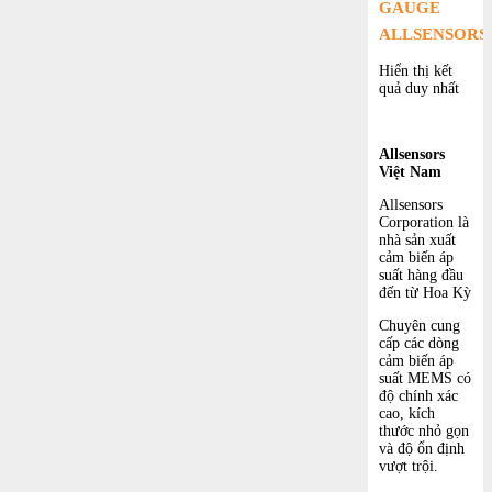
GAUGE
ALLSENSORS
Hiển thị kết
quả duy nhất
Allsensors
Việt Nam
Allsensors
Corporation là
nhà sản xuất
cảm biến áp
suất hàng đầu
đến từ Hoa Kỳ
Chuyên cung
cấp các dòng
cảm biến áp
suất MEMS có
độ chính xác
cao, kích
thước nhỏ gọn
và độ ổn định
vượt trội.