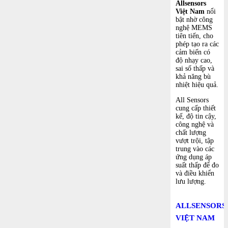
Allsensors
Việt Nam
nổi
bật nhờ công
nghệ MEMS
tiên tiến, cho
phép tạo ra các
cảm biến có
độ nhạy cao,
sai số thấp và
khả năng bù
nhiệt hiệu quả.
All Sensors
cung cấp thiết
kế, độ tin cậy,
công nghệ và
chất lượng
vượt trội, tập
trung vào các
ứng dụng áp
suất thấp để đo
và điều khiển
lưu lượng.
ALLSENSORS
VIỆT NAM