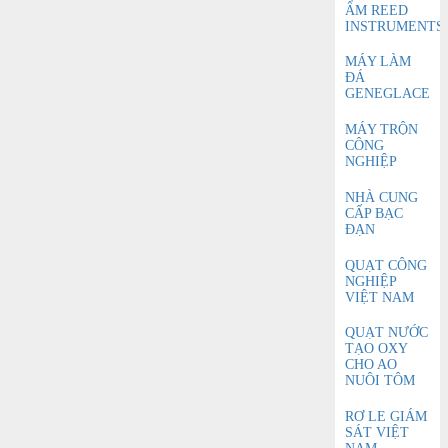
ẨM REED
INSTRUMENTS
MÁY LÀM
ĐÁ
GENEGLACE
MÁY TRỘN
CÔNG
NGHIỆP
NHÀ CUNG
CẤP BẠC
ĐẠN
QUẠT CÔNG
NGHIỆP
VIỆT NAM
QUẠT NƯỚC
TẠO OXY
CHO AO
NUÔI TÔM
RƠ LE GIÁM
SÁT VIỆT