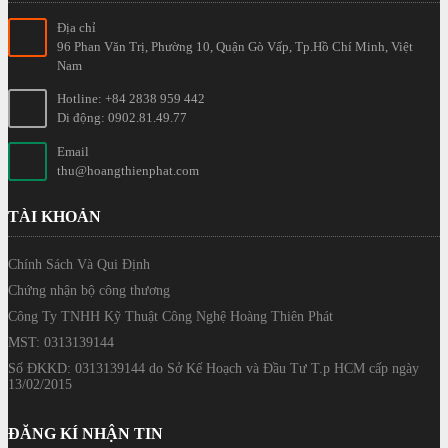
Địa chỉ
96 Phan Văn Trị, Phường 10, Quận Gò Vấp, Tp.Hồ Chí Minh, Việt
Nam
Hotline: +84 2838 959 442
Di động: 0902.81.49.77
Email
thu@hoangthienphat.com
TÀI KHOẢN
Chính Sách Và Qui Định
Chứng nhận bộ công thương
Công Ty TNHH Kỹ Thuật Công Nghệ Hoàng Thiên Phát
MST: 0313139144
Số ĐKKD: 0313139144 do Sở Kế Hoạch và Đầu Tư T.p HCM cấp ngày
13/02/2015
ĐĂNG KÍ NHẬN TIN