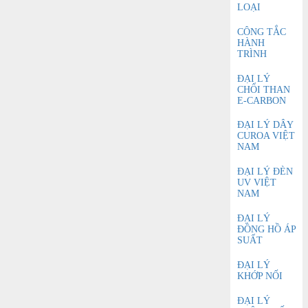
LOẠI
CÔNG TẮC
HÀNH
TRÌNH
ĐẠI LÝ
CHỔI THAN
E-CARBON
ĐẠI LÝ DÂY
CUROA VIỆT
NAM
ĐẠI LÝ ĐÈN
UV VIỆT
NAM
ĐẠI LÝ
ĐỒNG HỒ ÁP
SUẤT
ĐẠI LÝ
KHỚP NỐI
ĐẠI LÝ