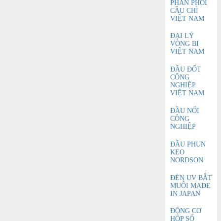
PHÂN PHỐI
CẦU CHÌ
VIỆT NAM
ĐẠI LÝ
VÒNG BI
VIỆT NAM
ĐẦU ĐỐT
CÔNG
NGHIỆP
VIỆT NAM
ĐẦU NỐI
CÔNG
NGHIỆP
ĐẦU PHUN
KEO
NORDSON
ĐÈN UV BẮT
MUỖI MADE
IN JAPAN
ĐỘNG CƠ
HỘP SỐ