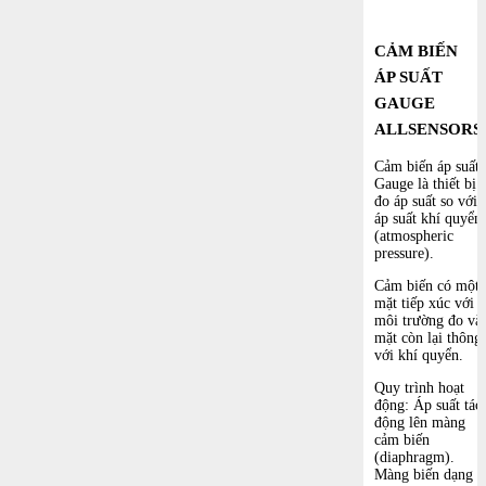
CẢM BIẾN
ÁP SUẤT
GAUGE
ALLSENSORS
Cảm biến áp suất
Gauge là thiết bị
đo áp suất so với
áp suất khí quyển
(atmospheric
pressure).
Cảm biến có một
mặt tiếp xúc với
môi trường đo và
mặt còn lại thông
với khí quyển.
Quy trình hoạt
động: Áp suất tác
động lên màng
cảm biến
(diaphragm).
Màng biến dạng