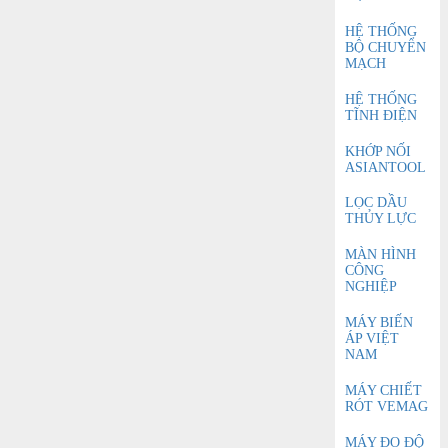
HỆ THỐNG
BỘ CHUYỂN
MẠCH
HỆ THỐNG
TĨNH ĐIỆN
KHỚP NỐI
ASIANTOOL
LỌC DẦU
THỦY LỰC
MÀN HÌNH
CÔNG
NGHIỆP
MÁY BIẾN
ÁP VIỆT
NAM
MÁY CHIẾT
RÓT VEMAG
MÁY ĐO ĐỘ