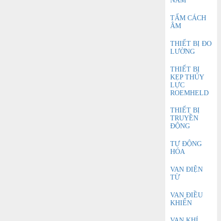
NAM
TẤM CÁCH
ÂM
THIẾT BỊ ĐO
LƯỜNG
THIẾT BỊ
KẸP THỦY
LỰC
ROEMHELD
THIẾT BỊ
TRUYỀN
ĐỘNG
TỰ ĐỘNG
HÓA
VAN ĐIỆN
TỪ
VAN ĐIỀU
KHIỂN
VAN KHÍ