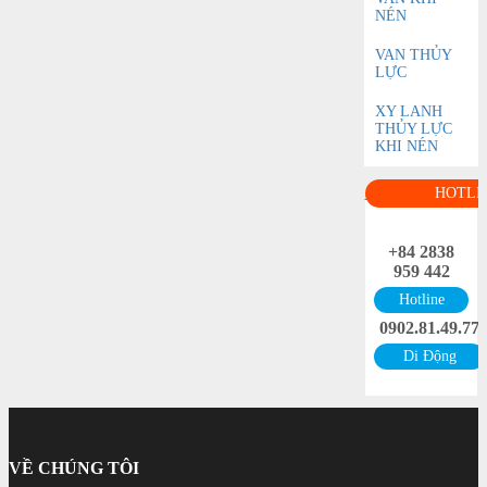
NÉN
VAN THỦY
LỰC
XY LANH
THỦY LỰC
KHI NÉN
HOTLI
+84 2838
959 442
Hotline
0902.81.49.77
Di Động
VỀ CHÚNG TÔI