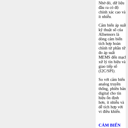
Nhờ đó, dữ liệu
đầu ra có độ
chính xác cao và
ít nhiễu.
Cảm biến áp suất
kỹ thuật số của
Allsensors
là
dòng cảm biến
tích hợp hoàn
chỉnh từ phần tử
đo áp suất
MEMS đến mạch
xử lý tín hiệu và
giao tiếp số
(I2C/SPI).
So với cảm biến
analog truyền
thống, phiên bản
digital cho tín
hiệu ổn định
hơn, ít nhiễu và
dễ tích hợp với
vi điều khiển.
CẢM BIẾN