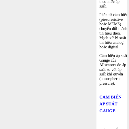
theo mức áp
suất.
Phần tử cảm biến
(piezoresistive
hoặc MEMS)
chuyển đổi thành
tín hiệu điện.
Mạch xử lý xuất
tín hiệu analog
hoặc digital.
Cảm biến áp suất
Gauge của
Allsensors
đo áp
suất so với áp
suất khí quyển
(atmospheric
pressure).
CẢM BIẾN
ÁP SUẤT
GAUGE...