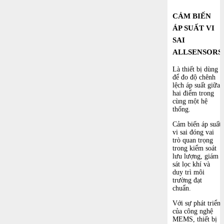
CẢM BIẾN
ÁP SUẤT VI
SAI
ALLSENSORS
Là thiết bị dùng
để đo độ chênh
lệch áp suất giữa
hai điểm trong
cùng một hệ
thống.
Cảm biến áp suất
vi sai đóng vai
trò quan trọng
trong kiểm soát
lưu lượng, giám
sát lọc khí và
duy trì môi
trường đạt
chuẩn.
Với sự phát triển
của công nghệ
MEMS, thiết bị