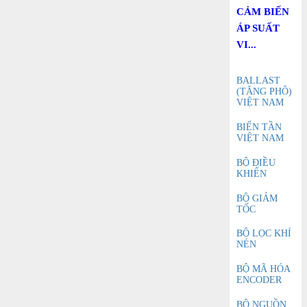
CẢM BIẾN
ÁP SUẤT
VI...
BALLAST
(TĂNG PHÔ)
VIỆT NAM
BIẾN TẦN
VIỆT NAM
BỘ ĐIỀU
KHIỂN
BỘ GIẢM
TỐC
BỘ LỌC KHÍ
NÉN
BỘ MÃ HÓA
ENCODER
BỘ NGUỒN