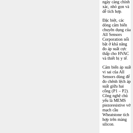
ngày càng chính
xác, nhỏ gọn và
dễ tích hợp.
Đặc biệt, các
dòng cảm biến
chuyên dụng của
All Sensors
Corporation nổi
bật ở khả năng
đo áp suất cực
thấp cho HVAC
và thiết bị y tế.
Cảm biến áp suất
vi sai của
All
Sensors
dùng để
đo chênh lệch áp
suất giữa hai
cổng (P1 – P2).
Công nghệ chủ
yếu là MEMS
piezoresistive với
mạch cầu
Wheatstone tích
hợp trên màng
silicon.