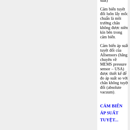
suất)
Cảm biến tuyệt
đối luôn lấy mốc
chuẩn là môi
trường chân
không được niêm
kín bên trong
cảm biến.
Cảm biến áp suất
tuyệt đối của
Allsensors (hãng
chuyên về
MEMS pressure
sensor – USA)
được thiết kế để
đo áp suất so với
chân không tuyệt
đối (absolute
vacuum).
CẢM BIẾN
ÁP SUẤT
TUYỆT...