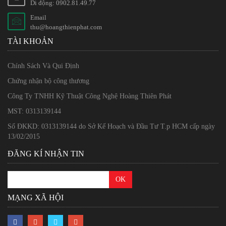
Di động: 0902.81.49.77
Email
thu@hoangthienphat.com
TÀI KHOẢN
Chính Sách Và Qui Định
Chứng nhận bộ công thương
Công Ty TNHH Kỹ Thuật Công Nghệ Hoàng Thiên Phát
MST: 0313139144
Số ĐKKD: 0313139144 do Sở Kế Hoạch và Đầu Tư T.p HCM cấp ngày
13/02/2015
ĐĂNG KÍ NHẬN TIN
MẠNG XÃ HỘI