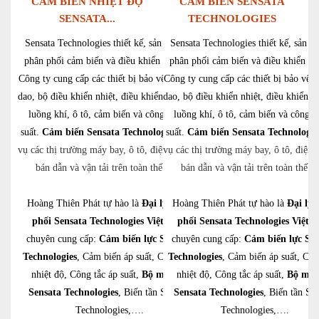
CẢM BIẾN NHIỆT ĐỘ
CẢM BIẾN SENSATA
SENSATA...
TECHNOLOGIES
Sensata Technologies thiết kế, sản xuất và
Sensata Technologies thiết kế, sản xu
phân phối cảm biến và điều khiển điện tử.
phân phối cảm biến và điều khiển điệ
Công ty cung cấp các thiết bị bảo vệ pin, cầu
Công ty cung cấp các thiết bị bảo vệ p
dao, bộ điều khiển nhiệt, điều khiển động cơ,
dao, bộ điều khiển nhiệt, điều khiển đ
luồng khí, ô tô, cảm biến và công tắc áp
luồng khí, ô tô, cảm biến và công t
suất.
Cảm biến Sensata Technologies
suất.
phục
Cảm biến Sensata Technologie
vụ các thị trường máy bay, ô tô, điện tử, chất
vụ các thị trường máy bay, ô tô, điện t
bán dẫn và vận tải trên toàn thế giới.
bán dẫn và vận tải trên toàn thế gi
Hoàng Thiên Phát tự hào là
Đại lý phân
Hoàng Thiên Phát tự hào là
Đại lý 
phối Sensata Technologies Việt Nam
phối Sensata Technologies Việt 
chuyên cung cấp:
Cảm biến lực Sensata
chuyên cung cấp:
Cảm biến lực Sen
Technologies
, Cảm biến áp suất, Cảm biến
Technologies
, Cảm biến áp suất, Cả
nhiệt độ, Công tắc áp suất,
Bộ mã hóa
nhiệt độ, Công tắc áp suất,
Bộ mã 
Sensata Technologies
, Biến tần Sensata
Sensata Technologies
, Biến tần Se
Technologies,….
Technologies,….