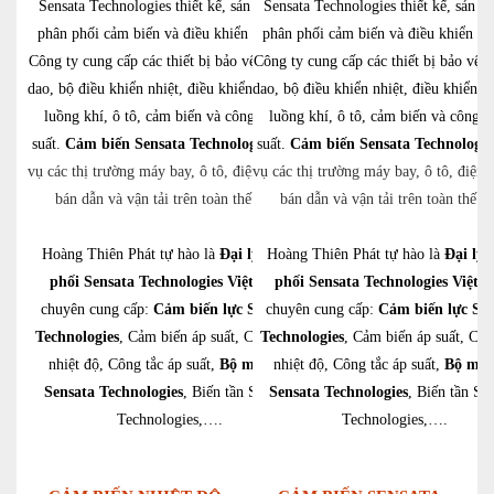
Sensata Technologies thiết kế, sản xuất và
Sensata Technologies thiết kế, sản xu
phân phối cảm biến và điều khiển điện tử.
phân phối cảm biến và điều khiển điệ
Công ty cung cấp các thiết bị bảo vệ pin, cầu
Công ty cung cấp các thiết bị bảo vệ p
dao, bộ điều khiển nhiệt, điều khiển động cơ,
dao, bộ điều khiển nhiệt, điều khiển đ
luồng khí, ô tô, cảm biến và công tắc áp
luồng khí, ô tô, cảm biến và công t
suất.
Cảm biến Sensata Technologies
suất.
phục
Cảm biến Sensata Technologie
vụ các thị trường máy bay, ô tô, điện tử, chất
vụ các thị trường máy bay, ô tô, điện t
bán dẫn và vận tải trên toàn thế giới.
bán dẫn và vận tải trên toàn thế gi
Hoàng Thiên Phát tự hào là
Đại lý phân
Hoàng Thiên Phát tự hào là
Đại lý 
phối Sensata Technologies Việt Nam
phối Sensata Technologies Việt 
chuyên cung cấp:
Cảm biến lực Sensata
chuyên cung cấp:
Cảm biến lực Sen
Technologies
, Cảm biến áp suất, Cảm biến
Technologies
, Cảm biến áp suất, Cả
nhiệt độ, Công tắc áp suất,
Bộ mã hóa
nhiệt độ, Công tắc áp suất,
Bộ mã 
Sensata Technologies
, Biến tần Sensata
Sensata Technologies
, Biến tần Se
Technologies,….
Technologies,….