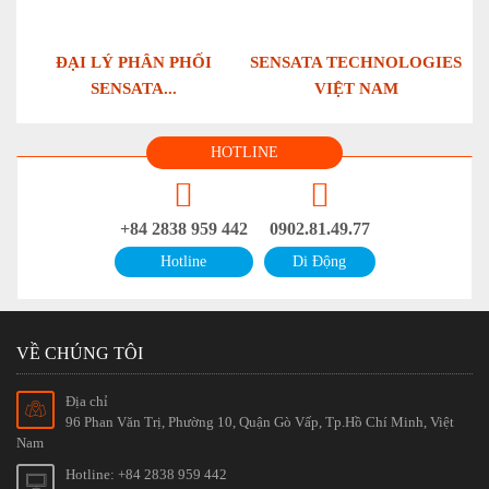
ĐẠI LÝ PHÂN PHỐI
SENSATA TECHNOLOGIES
SENSATA...
VIỆT NAM
HOTLINE
+84 2838 959 442
0902.81.49.77
Hotline
Di Động
VỀ CHÚNG TÔI
Địa chỉ
96 Phan Văn Trị, Phường 10, Quận Gò Vấp, Tp.Hồ Chí Minh, Việt
Nam
Hotline: +84 2838 959 442