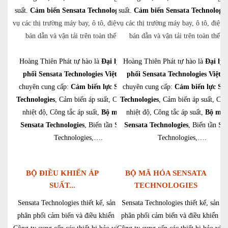
suất.
Cảm biến Sensata Technologies
suất.
phục
Cảm biến Sensata Technologie
vụ các thị trường máy bay, ô tô, điện tử, chất
vụ các thị trường máy bay, ô tô, điện t
bán dẫn và vận tải trên toàn thế giới.
bán dẫn và vận tải trên toàn thế gi
Hoàng Thiên Phát tự hào là
Đại lý phân
Hoàng Thiên Phát tự hào là
Đại lý 
phối Sensata Technologies Việt Nam
phối Sensata Technologies Việt 
chuyên cung cấp:
Cảm biến lực Sensata
chuyên cung cấp:
Cảm biến lực Sen
Technologies
, Cảm biến áp suất, Cảm biến
Technologies
, Cảm biến áp suất, Cả
nhiệt độ, Công tắc áp suất,
Bộ mã hóa
nhiệt độ, Công tắc áp suất,
Bộ mã 
Sensata Technologies
, Biến tần Sensata
Sensata Technologies
, Biến tần Se
Technologies,….
Technologies,….
BỘ ĐIỀU KHIỂN ÁP
BỘ MÃ HÓA SENSATA
SUẤT...
TECHNOLOGIES
Sensata Technologies thiết kế, sản xuất và
Sensata Technologies thiết kế, sản xu
phân phối cảm biến và điều khiển điện tử.
phân phối cảm biến và điều khiển điệ