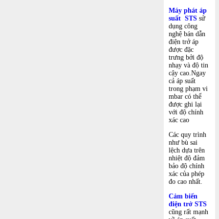
Máy phát áp
suất STS
sử
dụng công
nghệ bán dẫn
điện trở áp
được đặc
trưng bởi độ
nhạy và độ tin
cậy cao.Ngay
cả áp suất
trong phạm vi
mbar có thể
được ghi lại
với độ chính
xác cao
Các quy trình
như bù sai
lệch dựa trên
nhiệt độ đảm
bảo độ chính
xác của phép
đo cao nhất.
Cảm biến
điện trở STS
cũng rất mạnh