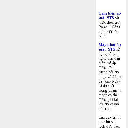
Cảm biến áp
suất STS
và
mức điện trở
Piezo – Công
nghệ cốt lõi
STS
Máy phát áp
suất STS
sử
dụng công
nghệ bán dẫn
điện trở áp
được đặc
trưng bởi độ
nhạy và độ tin
cậy cao.Ngay
cả áp suất
trong phạm vi
mbar có thể
được ghi lại
với độ chính
xác cao
Các quy trình
như bù sai
lệch dựa trên