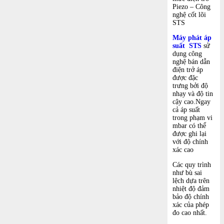
Piezo – Công
nghệ cốt lõi
STS
Máy phát áp
suất STS
sử
dụng công
nghệ bán dẫn
điện trở áp
được đặc
trưng bởi độ
nhạy và độ tin
cậy cao.Ngay
cả áp suất
trong phạm vi
mbar có thể
được ghi lại
với độ chính
xác cao
Các quy trình
như bù sai
lệch dựa trên
nhiệt độ đảm
bảo độ chính
xác của phép
đo cao nhất.