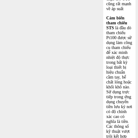
cũng rất mạnh
về áp suất
Cảm biến
tham chiếu
STS
là đầu dò
tham chiếu
Pt100 được sử
dụng làm công
cụ tham chiếu
để xác minh
nhiệt độ thực
trong bất kỳ
loại thiết bị
hiệu chuẩn
cầm tay, bể
chất lỏng hoặc
khối khô nào.
Sử dụng trực
tiếp trong ứng
dụng chuyển
tiền lưu ký nơi
có độ chính
xác cao có
nghĩa là tiền.
Các thông số
kỹ thuật vượt
trội kết hợp