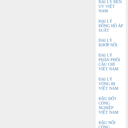
ĐẠI LÝ ĐÈN
UV VIỆT
NAM
ĐẠI LÝ
ĐỒNG HỒ ÁP
SUẤT
ĐẠI LÝ
KHỚP NỐI
ĐẠI LÝ
PHÂN PHỐI
CẦU CHÌ
VIỆT NAM
ĐẠI LÝ
VÒNG BI
VIỆT NAM
ĐẦU ĐỐT
CÔNG
NGHIỆP
VIỆT NAM
ĐẦU NỐI
CÔNG