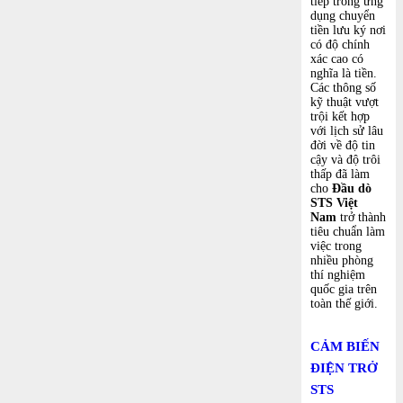
tiếp trong ứng
dụng chuyển
tiền lưu ký nơi
có độ chính
xác cao có
nghĩa là tiền.
Các thông số
kỹ thuật vượt
trội kết hợp
với lịch sử lâu
đời về độ tin
cậy và độ trôi
thấp đã làm
cho
Đầu dò
STS
Việt
Nam
trở thành
tiêu chuẩn làm
việc trong
nhiều phòng
thí nghiệm
quốc gia trên
toàn thế giới.
CẢM BIẾN
ĐIỆN TRỞ
STS