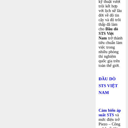
kỹ thuật vượt
trội kết hợp
với lịch sử lâu
đời về độ tin
cậy và độ trôi
thấp đã làm
cho
Đầu dò
STS
Việt
Nam
trở thành
tiêu chuẩn làm
việc trong
nhiều phòng
thí nghiệm
quốc gia trên
toàn thế giới.
ĐẦU DÒ
STS VIỆT
NAM
Cảm biến áp
suất STS
và
mức điện trở
Piezo – Công