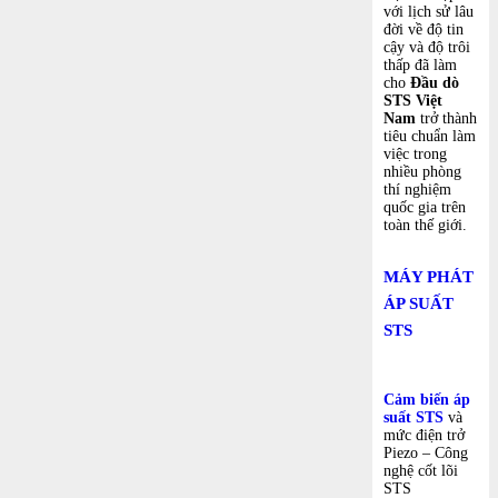
với lịch sử lâu
đời về độ tin
cậy và độ trôi
thấp đã làm
cho
Đầu dò
STS
Việt
Nam
trở thành
tiêu chuẩn làm
việc trong
nhiều phòng
thí nghiệm
quốc gia trên
toàn thế giới.
MÁY PHÁT
ÁP SUẤT
STS
Cảm biến áp
suất STS
và
mức điện trở
Piezo – Công
nghệ cốt lõi
STS