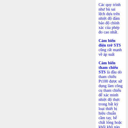
Các quy trình
như bù sai
lệch dựa trên
nhiệt độ đảm
bảo độ chính
xác của phép
đo cao nhất.
Cảm biến
điện trở STS
cũng rất mạnh
về áp suất
Cảm biến
tham chiếu
STS
là đầu dò
tham chiếu
Pt100 được sử
dụng làm công
cụ tham chiếu
để xác minh
nhiệt độ thực
trong bất kỳ
loại thiết bị
hiệu chuẩn
cầm tay, bể
chất lỏng hoặc
khối khô nào.