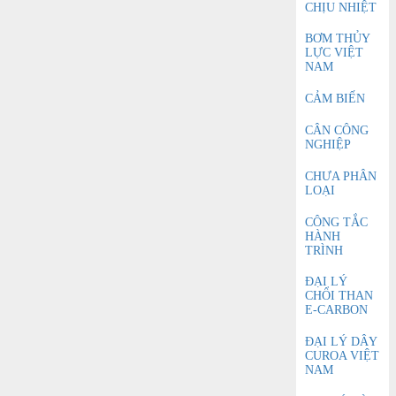
CHỊU NHIỆT
BƠM THỦY
LỰC VIỆT
NAM
CẢM BIẾN
CÂN CÔNG
NGHIỆP
CHƯA PHÂN
LOẠI
CÔNG TẮC
HÀNH
TRÌNH
ĐẠI LÝ
CHỔI THAN
E-CARBON
ĐẠI LÝ DÂY
CUROA VIỆT
NAM