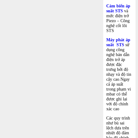
Cảm biến áp
suất STS
và
mức điện trở
Piezo – Công
nghệ cốt lõi
STS
Máy phát áp
suất STS
sử
dụng công
nghệ bán dẫn
điện trở áp
được đặc
trưng bởi độ
nhạy và độ tin
cậy cao.Ngay
cả áp suất
trong phạm vi
mbar có thể
được ghi lại
với độ chính
xác cao
Các quy trình
như bù sai
lệch dựa trên
nhiệt độ đảm
bảo độ chính