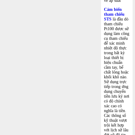
về áp suất
Cảm biến
tham chiếu
STS
là đầu dò
tham chiếu
Pt100 được sử
dụng làm công
cụ tham chiếu
để xác minh
nhiệt độ thực
trong bất kỳ
loại thiết bị
hiệu chuẩn
cầm tay, bể
chất lỏng hoặc
khối khô nào.
Sử dụng trực
tiếp trong ứng
dụng chuyển
tiền lưu ký nơi
có độ chính
xác cao có
nghĩa là tiền.
Các thông số
kỹ thuật vượt
trội kết hợp
với lịch sử lâu
đời về độ tin