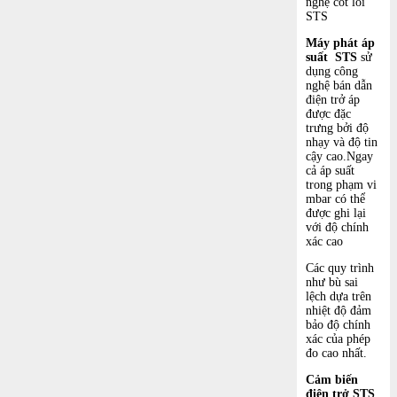
nghệ cốt lõi
STS
Máy phát áp
suất
STS
sử
dụng công
nghệ bán dẫn
điện trở áp
được đặc
trưng bởi độ
nhạy và độ tin
cậy cao.Ngay
cả áp suất
trong phạm vi
mbar có thể
được ghi lại
với độ chính
xác cao
Các quy trình
như bù sai
lệch dựa trên
nhiệt độ đảm
bảo độ chính
xác của phép
đo cao nhất.
Cảm biến
điện trở STS