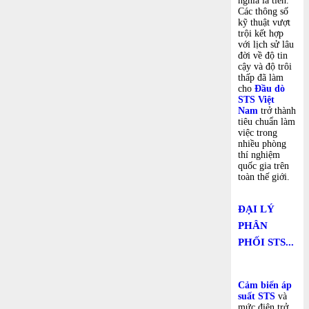
nghĩa là tiền.
Các thông số
kỹ thuật vượt
trội kết hợp
với lịch sử lâu
đời về độ tin
cậy và độ trôi
thấp đã làm
cho
Đầu dò
STS Việt
Nam
trở thành
tiêu chuẩn làm
việc trong
nhiều phòng
thí nghiệm
quốc gia trên
toàn thế giới.
ĐẠI LÝ
PHÂN
PHỐI STS...
Cảm biến áp
suất STS
và
mức điện trở