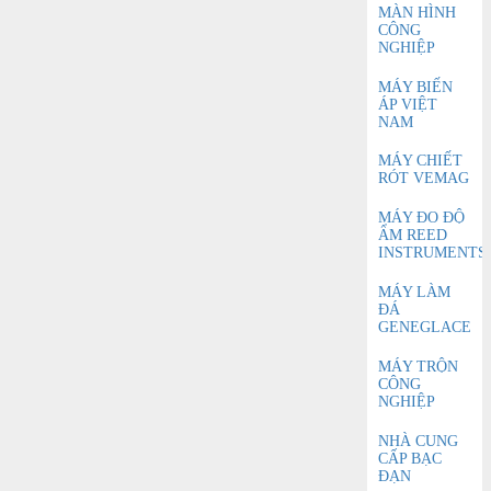
MÀN HÌNH
CÔNG
NGHIỆP
MÁY BIẾN
ÁP VIỆT
NAM
MÁY CHIẾT
RÓT VEMAG
MÁY ĐO ĐỘ
ẨM REED
INSTRUMENTS
MÁY LÀM
ĐÁ
GENEGLACE
MÁY TRỘN
CÔNG
NGHIỆP
NHÀ CUNG
CẤP BẠC
ĐẠN