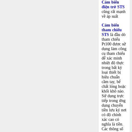
Cảm biến
điện trở STS
cũng rất mạnh
về áp suất
Cảm biến
tham chiếu
STS
là đầu dò
tham chiếu
Pt100 được sử
dụng làm công
cụ tham chiếu
để xác minh
nhiệt độ thực
trong bất kỳ
loại thiết bị
hiệu chuẩn
cầm tay, bể
chất lỏng hoặc
khối khô nào.
Sử dụng trực
tiếp trong ứng
dụng chuyển
tiền lưu ký nơi
có độ chính
xác cao có
nghĩa là tiền.
Các thông số