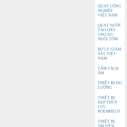
QUẠT CÔNG
NGHIỆP
VIỆT NAM
QUẠT NƯỚC
TẠO OXY
CHO AO
NUÔI TÔM
RƠ LE GIÁM
SÁT VIỆT
NAM
TẤM CÁCH
ÂM
THIẾT BỊ ĐO
LƯỜNG
THIẾT BỊ
KẸP THỦY
LỰC
ROEMHELD
THIẾT BỊ
TRUYỀN