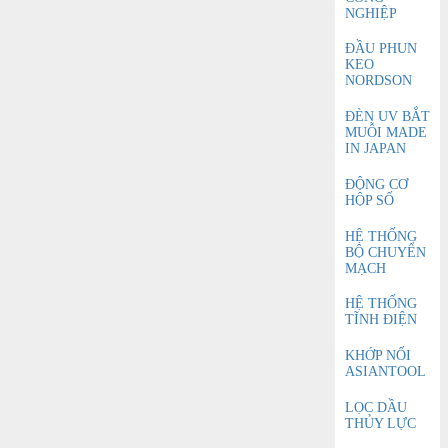
NGHIỆP
ĐẦU PHUN
KEO
NORDSON
ĐÈN UV BẮT
MUỖI MADE
IN JAPAN
ĐỘNG CƠ
HỘP SỐ
HỆ THỐNG
BỘ CHUYỂN
MẠCH
HỆ THỐNG
TĨNH ĐIỆN
KHỚP NỐI
ASIANTOOL
LỌC DẦU
THỦY LỰC