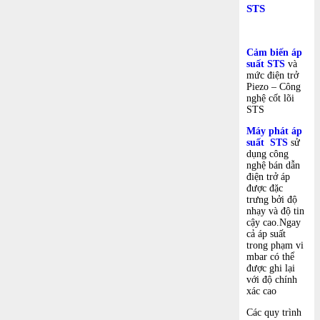
STS
Cảm biến áp
suất STS
và
mức điện trở
Piezo – Công
nghệ cốt lõi
STS
Máy phát áp
suất STS
sử
dụng công
nghệ bán dẫn
điện trở áp
được đặc
trưng bởi độ
nhạy và độ tin
cậy cao.Ngay
cả áp suất
trong phạm vi
mbar có thể
được ghi lại
với độ chính
xác cao
Các quy trình