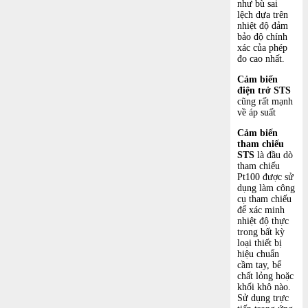
như bù sai
lệch dựa trên
nhiệt độ đảm
bảo độ chính
xác của phép
đo cao nhất.
Cảm biến
điện trở STS
cũng rất mạnh
về áp suất
Cảm biến
tham chiếu
STS
là đầu dò
tham chiếu
Pt100 được sử
dụng làm công
cụ tham chiếu
để xác minh
nhiệt độ thực
trong bất kỳ
loại thiết bị
hiệu chuẩn
cầm tay, bể
chất lỏng hoặc
khối khô nào.
Sử dụng trực