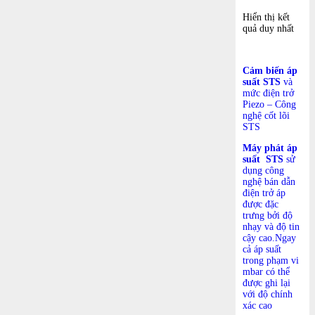
Hiển thị kết
quả duy nhất
Cảm biến áp
suất STS
và
mức điện trở
Piezo – Công
nghệ cốt lõi
STS
Máy phát áp
suất
STS
sử
dụng công
nghệ bán dẫn
điện trở áp
được đặc
trưng bởi độ
nhạy và độ tin
cậy cao.Ngay
cả áp suất
trong phạm vi
mbar có thể
được ghi lại
với độ chính
xác cao