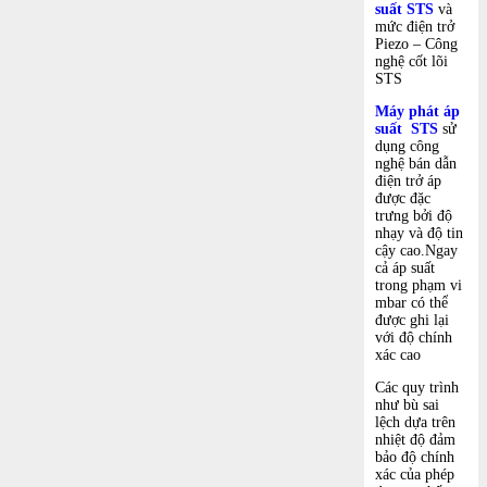
suất STS
và
mức điện trở
Piezo – Công
nghệ cốt lõi
STS
Máy phát áp
suất STS
sử
dụng công
nghệ bán dẫn
điện trở áp
được đặc
trưng bởi độ
nhạy và độ tin
cậy cao.Ngay
cả áp suất
trong phạm vi
mbar có thể
được ghi lại
với độ chính
xác cao
Các quy trình
như bù sai
lệch dựa trên
nhiệt độ đảm
bảo độ chính
xác của phép