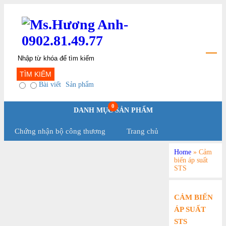
TÌM KIẾM
Bài viết
Sản phẩm
0
DANH MỤC SẢN PHẨM
Chứng nhận bộ công thương
Trang chủ
Home
»
Cảm
Chính Sách Và Qui Định
biến áp suất
STS
CẢM BIẾN
ÁP SUẤT
STS