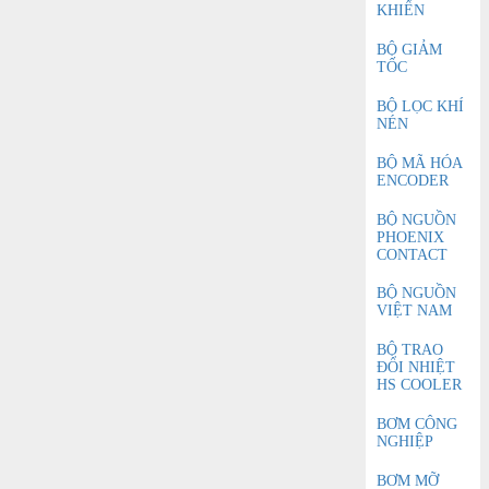
KHIỂN
BỘ GIẢM
TỐC
BỘ LỌC KHÍ
NÉN
BỘ MÃ HÓA
ENCODER
BỘ NGUỒN
PHOENIX
CONTACT
BỘ NGUỒN
VIỆT NAM
BỘ TRAO
ĐỔI NHIỆT
HS COOLER
BƠM CÔNG
NGHIỆP
BƠM MỠ