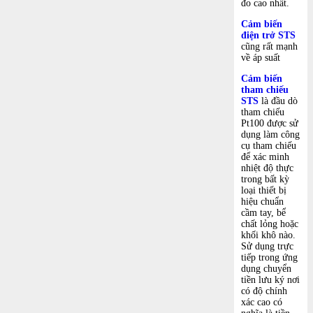
đo cao nhất.
Cảm biến
điện trở STS
cũng rất mạnh
về áp suất
Cảm biến
tham chiếu
STS
là đầu dò
tham chiếu
Pt100 được sử
dụng làm công
cụ tham chiếu
để xác minh
nhiệt độ thực
trong bất kỳ
loại thiết bị
hiệu chuẩn
cầm tay, bể
chất lỏng hoặc
khối khô nào.
Sử dụng trực
tiếp trong ứng
dụng chuyển
tiền lưu ký nơi
có độ chính
xác cao có