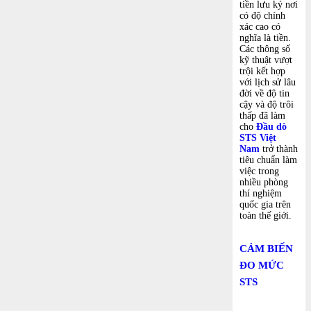
tiền lưu ký nơi
có độ chính
xác cao có
nghĩa là tiền.
Các thông số
kỹ thuật vượt
trội kết hợp
với lịch sử lâu
đời về độ tin
cậy và độ trôi
thấp đã làm
cho
Đầu dò
STS Việt
Nam
trở thành
tiêu chuẩn làm
việc trong
nhiều phòng
thí nghiệm
quốc gia trên
toàn thế giới.
CẢM BIẾN
ĐO MỨC
STS