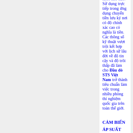
Sử dụng trực
tiếp trong ứng
dụng chuyển
tiền lưu ký nơi
có độ chính
xác cao có
nghĩa là tiền.
Các thông số
kỹ thuật vượt
trội kết hợp
với lịch sử lâu
đời về độ tin
cậy và độ trôi
thấp đã làm
cho
Đầu dò
STS
Việt
Nam
trở thành
tiêu chuẩn làm
việc trong
nhiều phòng
thí nghiệm
quốc gia trên
toàn thế giới.
CẢM BIẾN
ÁP SUẤT