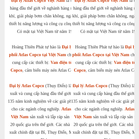
Đại lý Atlas Copco Việt Nam
là tập toàn
Đại lý Atlas Copco Việt Nam
là tập
hàng đầu thế giới về nghành hàng máy nén
hàng đầu thế giới về nghành hàng m
khí, giải pháp bơm chân không, ngành hàng
khí, giải pháp bơm chân không, ngàn
thiết bị năng lượng và công cụ công nghiệp.
thiết bị năng lượng và công cụ công n
Có mặt tại Việt Nam từ năm 1993.
Có mặt tại Việt Nam từ năm 199
Hoàng Thiên Phát tự hào là
Đại lý phân
Hoàng Thiên Phát tự hào là
Đại lý 
phối Atlas Copco tại Việt Nam
chuyên gia
phối Atlas Copco tại Việt Nam
chuy
cung cấp các thiết bị:
Van điện từ Atlas
cung cấp các thiết bị:
Van điện từ A
Copco
, cảm biến máy nén Atlas Copco,…
Copco
, cảm biến máy nén Atlas Co
Đại lý Atlas Copco
(Thụy Điển) là nhà sản
Đại lý Atlas Copco
(Thụy Điển) là n
xuất và cung cấp hàng đầu thế giới với hơn
xuất và cung cấp hàng đầu thế giới v
135 năm kinh nghiệm về các giải pháp tối ưu
135 năm kinh nghiệm về các giải pháp
cho các ngành công nghiệp.
Atlas Copco
cho các ngành công nghiệp.
Atlas C
Việt Nam
sản xuất và lắp ráp sản phẩm tại
Việt Nam
sản xuất và lắp ráp sản ph
20 quốc gia trên thế giới. Các nhà máy sản
20 quốc gia trên thế giới. Các nhà m
xuất chính đặt tại Bỉ, Thụy Điển, Mỹ, Đức,
xuất chính đặt tại Bỉ, Thụy Điển, Mỹ