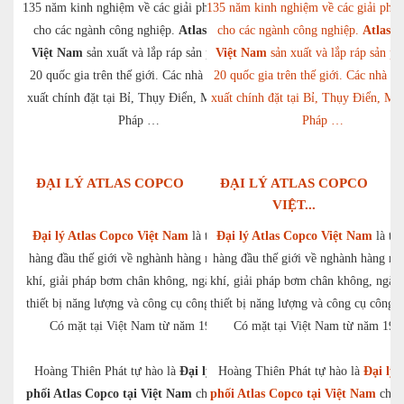
135 năm kinh nghiệm về các giải pháp tối ưu
135 năm kinh nghiệm về các giải pháp
cho các ngành công nghiệp.
Atlas Copco
cho các ngành công nghiệp.
Atlas C
Việt Nam
sản xuất và lắp ráp sản phẩm tại
Việt Nam
sản xuất và lắp ráp sản ph
20 quốc gia trên thế giới. Các nhà máy sản
20 quốc gia trên thế giới. Các nhà m
xuất chính đặt tại Bỉ, Thụy Điển, Mỹ, Đức,
xuất chính đặt tại Bỉ, Thụy Điển, Mỹ
Pháp …
Pháp …
ĐẠI LÝ ATLAS COPCO
ĐẠI LÝ ATLAS COPCO
VIỆT...
Đại lý Atlas Copco Việt Nam
là tập toàn
Đại lý Atlas Copco Việt Nam
là tập
hàng đầu thế giới về nghành hàng máy nén
hàng đầu thế giới về nghành hàng m
khí, giải pháp bơm chân không, ngành hàng
khí, giải pháp bơm chân không, ngàn
thiết bị năng lượng và công cụ công nghiệp.
thiết bị năng lượng và công cụ công n
Có mặt tại Việt Nam từ năm 1993.
Có mặt tại Việt Nam từ năm 199
Hoàng Thiên Phát tự hào là
Đại lý phân
Hoàng Thiên Phát tự hào là
Đại lý 
phối Atlas Copco tại Việt Nam
chuyên gia
phối Atlas Copco tại Việt Nam
chuy