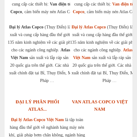
cung cấp các thiết bị:
Van điện từ Atlas
cung cấp các thiết bị:
Van điện từ A
Copco
, cảm biến máy nén Atlas Copco,…
Copco
, cảm biến máy nén Atlas Co
Đại lý Atlas Copco
(Thụy Điển) là nhà sản
Đại lý Atlas Copco
(Thụy Điển) là n
xuất và cung cấp hàng đầu thế giới với hơn
xuất và cung cấp hàng đầu thế giới v
135 năm kinh nghiệm về các giải pháp tối ưu
135 năm kinh nghiệm về các giải pháp
cho các ngành công nghiệp.
Atlas Copco
cho các ngành công nghiệp.
Atlas C
Việt Nam
sản xuất và lắp ráp sản phẩm tại
Việt Nam
sản xuất và lắp ráp sản ph
20 quốc gia trên thế giới. Các nhà máy sản
20 quốc gia trên thế giới. Các nhà m
xuất chính đặt tại Bỉ, Thụy Điển, Mỹ, Đức,
xuất chính đặt tại Bỉ, Thụy Điển, Mỹ
Pháp …
Pháp …
ĐẠI LÝ PHÂN PHỐI
VAN ATLAS COPCO VIỆT
ATLAS...
NAM
Đại lý Atlas Copco Việt Nam
là tập toàn
hàng đầu thế giới về nghành hàng máy nén
khí, giải pháp bơm chân không, ngành hàng