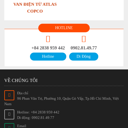
VAN ĐIỆN TỪ ATLAS
COPCO
HOTLINE
+84 2838 959 442
0902.81.49.77
Hotline
Di Động
VỀ CHÚNG TÔI
Địa chỉ
96 Phan Văn Trị, Phường 10, Quận Gò Vấp, Tp.Hồ Chí Minh, Việt
Nam
Hotline: +84 2838 959 442
Di động: 0902.81.49.77
Email