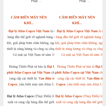
Pháp …
Pháp …
CẢM BIẾN MÁY NÉN
CẢM BIẾN MÁY NÉN
KHÍ...
KHÍ...
Đại lý Atlas Copco Việt Nam
là tập toàn
Đại lý Atlas Copco Việt Nam
là tập
hàng đầu thế giới về nghành hàng máy nén
hàng đầu thế giới về nghành hàng m
khí, giải pháp bơm chân không, ngành hàng
khí, giải pháp bơm chân không, ngàn
thiết bị năng lượng và công cụ công nghiệp.
thiết bị năng lượng và công cụ công n
Có mặt tại Việt Nam từ năm 1993.
Có mặt tại Việt Nam từ năm 199
Hoàng Thiên Phát tự hào là
Đại lý phân
Hoàng Thiên Phát tự hào là
Đại lý 
phối Atlas Copco tại Việt Nam
chuyên gia
phối Atlas Copco tại Việt Nam
chuy
cung cấp các thiết bị:
Van điện từ Atlas
cung cấp các thiết bị:
Van điện từ A
Copco
, cảm biến máy nén Atlas Copco,…
Copco
, cảm biến máy nén Atlas Co
Đại lý Atlas Copco
(Thụy Điển) là nhà sản
Đại lý Atlas Copco
(Thụy Điển) là n
xuất và cung cấp hàng đầu thế giới với hơn
xuất và cung cấp hàng đầu thế giới v