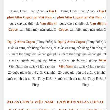
Hoàng Thiên Phát tự hào là
Đại lý phân
Hoàng Thiên Phát tự hào là
Đại lý 
phối Atlas Copco tại Việt Nam
chuyên gia
phối Atlas Copco tại Việt Nam
chuy
cung cấp các thiết bị:
Van điện từ Atlas
cung cấp các thiết bị:
Van điện từ A
Copco
, cảm biến máy nén Atlas Copco,…
Copco
, cảm biến máy nén Atlas Co
Đại lý Atlas Copco
(Thụy Điển) là nhà sản
Đại lý Atlas Copco
(Thụy Điển) là n
xuất và cung cấp hàng đầu thế giới với hơn
xuất và cung cấp hàng đầu thế giới v
135 năm kinh nghiệm về các giải pháp tối ưu
135 năm kinh nghiệm về các giải pháp
cho các ngành công nghiệp.
Atlas Copco
cho các ngành công nghiệp.
Atlas C
Việt Nam
sản xuất và lắp ráp sản phẩm tại
Việt Nam
sản xuất và lắp ráp sản ph
20 quốc gia trên thế giới. Các nhà máy sản
20 quốc gia trên thế giới. Các nhà m
xuất chính đặt tại Bỉ, Thụy Điển, Mỹ, Đức,
xuất chính đặt tại Bỉ, Thụy Điển, Mỹ
Pháp …
Pháp …
ATLAS COPCO VIỆT NAM
CẢM BIẾN ATLAS COPCO