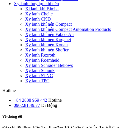
Xy lanh thủy lực khi nén
Xi lanh khí Bimba
Xy lanh Chelic
Xy lanh CKD
Xy lanh khí nén Compact
Xy lanh khí nén Compact Automation Products
Xy lanh khí nén Fabco-Air
Xy lanh khí nén Koganei
Xy lanh khí nén Konan
Xy lanh khí nén Sheffer
Xy lanh Rexroth
Xy lanh Roemheld
Xy lanh Schrader Bellows
Xy lanh Schunk
Xy lanh STNC
Xy lanh TPC
Hotline
+84 2838 959 442
Hotline
0902.81.49.77
Di Động
Về chúng tôi
Địa chỉ
96 Phan Văn Trị, Phường 10, Quận Gò Vấp, Tp.Hồ Chí