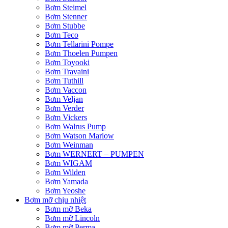
Bơm Steimel
Bơm Stenner
Bơm Stubbe
Bơm Teco
Bơm Tellarini Pompe
Bơm Thoelen Pumpen
Bơm Toyooki
Bơm Travaini
Bơm Tuthill
Bơm Vaccon
Bơm Veljan
Bơm Verder
Bơm Vickers
Bơm Walrus Pump
Bơm Watson Marlow
Bơm Weinman
Bơm WERNERT – PUMPEN
Bơm WIGAM
Bơm Wilden
Bơm Yamada
Bơm Yeoshe
Bơm mỡ chịu nhiệt
Bơm mỡ Beka
Bơm mỡ Lincoln
Bơm mỡ Perma