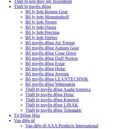
Thiết bị kẹp thủy lực Roemheld
Thiết bị truyền động
Bộ ly hợp Boston Gear
Bộ ly hợp Monninghoff
Bộ ly hợp Nexen
Bộ ly hợp Ogura
Bộ ly hợp Precima
Bộ ly hợp Stieber
Bộ truyền động Air Torque
Bộ truyền động Auburn Gear
Bộ truyền động Cone Drive
Bộ truyền động Duff Norton
Bộ truyền động Exlar
Bộ truyền động Helac
Bộ truyền động Joventa
Bộ truyền động LEANTECHNIK
Bộ truyền động Wittenstein
Thiết bị truyền động Asahi/America
Thiết bị truyền động Helac
Thiết bị truyền động Kinetrol
Thiết bị truyền động LINAK
Thiết bị truyền động Tolomatic
Tự Động Hóa
Van điện từ
Van điện từ AAA Products International