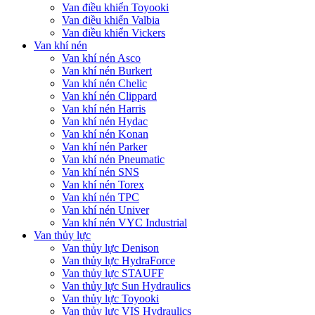
Van điều khiển Toyooki
Van điều khiển Valbia
Van điều khiển Vickers
Van khí nén
Van khí nén Asco
Van khí nén Burkert
Van khí nén Chelic
Van khí nén Clippard
Van khí nén Harris
Van khí nén Hydac
Van khí nén Konan
Van khí nén Parker
Van khí nén Pneumatic
Van khí nén SNS
Van khí nén Torex
Van khí nén TPC
Van khí nén Univer
Van khí nén VYC Industrial
Van thủy lực
Van thủy lực Denison
Van thủy lực HydraForce
Van thủy lực STAUFF
Van thủy lực Sun Hydraulics
Van thủy lực Toyooki
Van thủy lực VIS Hydraulics