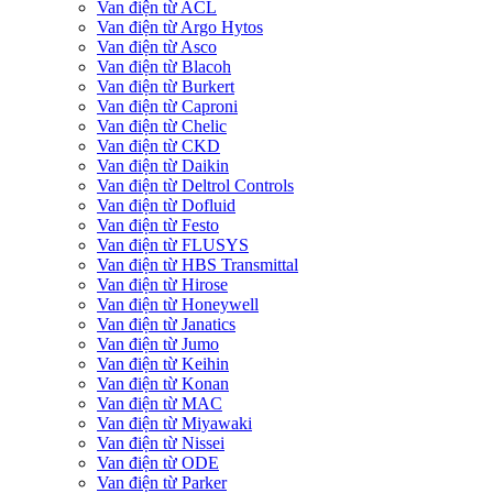
Van điện từ ACL
Van điện từ Argo Hytos
Van điện từ Asco
Van điện từ Blacoh
Van điện từ Burkert
Van điện từ Caproni
Van điện từ Chelic
Van điện từ CKD
Van điện từ Daikin
Van điện từ Deltrol Controls
Van điện từ Dofluid
Van điện từ Festo
Van điện từ FLUSYS
Van điện từ HBS Transmittal
Van điện từ Hirose
Van điện từ Honeywell
Van điện từ Janatics
Van điện từ Jumo
Van điện từ Keihin
Van điện từ Konan
Van điện từ MAC
Van điện từ Miyawaki
Van điện từ Nissei
Van điện từ ODE
Van điện từ Parker