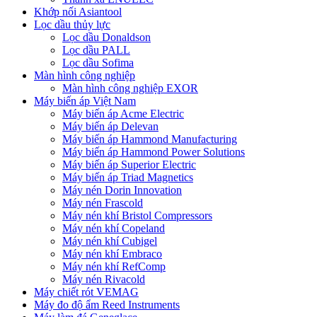
Khớp nối Asiantool
Lọc dầu thủy lực
Lọc dầu Donaldson
Lọc dầu PALL
Lọc dầu Sofima
Màn hình công nghiệp
Màn hình công nghiệp EXOR
Máy biến áp Việt Nam
Máy biến áp Acme Electric
Máy biến áp Delevan
Máy biến áp Hammond Manufacturing
Máy biến áp Hammond Power Solutions
Máy biến áp Superior Electric
Máy biến áp Triad Magnetics
Máy nén Dorin Innovation
Máy nén Frascold
Máy nén khí Bristol Compressors
Máy nén khí Copeland
Máy nén khí Cubigel
Máy nén khí Embraco
Máy nén khí RefComp
Máy nén Rivacold
Máy chiết rót VEMAG
Máy đo độ ẩm Reed Instruments