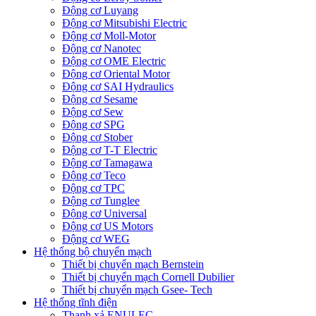
Động cơ Luyang
Động cơ Mitsubishi Electric
Động cơ Moll-Motor
Động cơ Nanotec
Động cơ OME Electric
Động cơ Oriental Motor
Động cơ SAI Hydraulics
Động cơ Sesame
Động cơ Sew
Động cơ SPG
Động cơ Stober
Động cơ T-T Electric
Động cơ Tamagawa
Động cơ Teco
Động cơ TPC
Động cơ Tunglee
Động cơ Universal
Động cơ US Motors
Động cơ WEG
Hệ thống bộ chuyển mạch
Thiết bị chuyển mạch Bernstein
Thiết bị chuyển mạch Cornell Dubilier
Thiết bị chuyển mạch Gsee- Tech
Hệ thống tĩnh điện
Thanh xả ENULEC