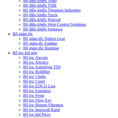
Bộ điều khiển Testo
Bộ điều khiển THK
Bộ điều khiển Thomson Industries
Bộ điều khiển Turck
Bộ điều khiển Walvoil
Bộ điều khiển West Control Solutions
Bộ điều khiển Yaskawa
Bộ giảm tốc
Bộ giảm tốc Dalton Gear
Bộ giảm tốc Enidine
Bộ giảm tốc Honpine
Bộ lọc khí nén
Bộ lọc Aircom
Bộ lọc Alwitco
Bộ lọc Astrodyne TDI
Bộ lọc Bollfilter
Bộ lọc Chelic
Bộ lọc Cosel
Bộ lọc EDCO Lisa
Bộ lọc Enerdoor
Bộ lọc Festo
Bộ lọc Flow Ezy
Bộ lọc Hengst Filtration
Bộ lọc Ingersoll Rand
Bộ lọc khí Pisco