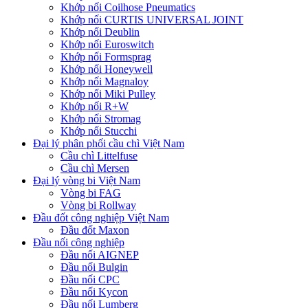
Khớp nối Coilhose Pneumatics
Khớp nối CURTIS UNIVERSAL JOINT
Khớp nối Deublin
Khớp nối Euroswitch
Khớp nối Formsprag
Khớp nối Honeywell
Khớp nối Magnaloy
Khớp nối Miki Pulley
Khớp nối R+W
Khớp nối Stromag
Khớp nối Stucchi
Đại lý phân phối cầu chì Việt Nam
Cầu chì Littelfuse
Cầu chì Mersen
Đại lý vòng bi Việt Nam
Vòng bi FAG
Vòng bi Rollway
Đầu đốt công nghiệp Việt Nam
Đầu đốt Maxon
Đầu nối công nghiệp
Đầu nối AIGNEP
Đầu nối Bulgin
Đầu nối CPC
Đầu nối Kycon
Đầu nối Lumberg