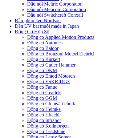
Đầu nối Meltric Corporation
Đầu nối Mencom Corporation
Đầu nối Switchcraft Conxall
Đầu phun keo Nordson
Đèn UV bắt muỗi made in Japan
Động Cơ Hộp Số
Động cơ Applied Motion Products
Động cơ Autonics
Động cơ Baldor
Động cơ Bronzoni Motori Elettrici
Động cơ Burkert
Động cơ Cutler Hammer
Động cơ DKM
Động cơ Emod Motoren
Động cơ ESKRIDGE
Động cơ Fanuc
Động cơ Geartek
Động cơ GGM
Động cơ Glems-Technik
Động cơ Helmke
Động cơ Hitachi
Động cơ Infranor
Động cơ Kollmorgen
Động cơ Leadshine
Động cơ Leroy Somer