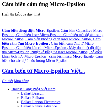
Cảm biến cảm ứng Micro-Epsilon
Hiển thị kết quả duy nhất
Cảm biến dòng điện Micro-Epsilon
, Cảm biến Capacitive Micro-
Epsilon , Cảm biến laser Micro-Epsilon. Cảm biến mật độ ánh sáng
Micro-Epsilon, Cảm biến khoảng cách laser Micro-Epsilon,
Cảm
biến cảm ứng Micro-Epsilon
, Cảm biến cảm ứng từ Micro-
Epsilon , Cảm biến kéo cáp Micro-Epsilon , Máy đo nhiệt độ điện
tim Micro-Epsilon, Nhiệt kế bằng tia laser Micro-Epsilon, bộ điều
khiển tích hợp Micro-Epsilon
cảm biến màu Micro-Epsilo
, Cảm
biến cho các dự án đo lường Micro-Epsilon.
Cảm biến từ Micro-Epsilon Việt...
Chi tiết
Mua hàng
Ballast (Tăng Phô) Việt Nam
Ballast Baesun
Ballast Fulham
Ballast Larson Electronics
Ballast Philips Advance