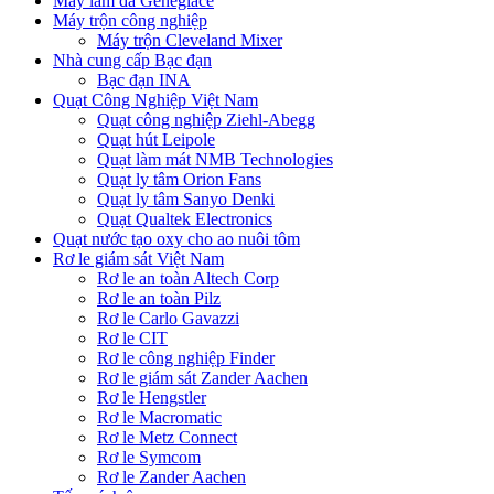
Máy làm đá Geneglace
Máy trộn công nghiệp
Máy trộn Cleveland Mixer
Nhà cung cấp Bạc đạn
Bạc đạn INA
Quạt Công Nghiệp Việt Nam
Quạt công nghiệp Ziehl-Abegg
Quạt hút Leipole
Quạt làm mát NMB Technologies
Quạt ly tâm Orion Fans
Quạt ly tâm Sanyo Denki
Quạt Qualtek Electronics
Quạt nước tạo oxy cho ao nuôi tôm
Rơ le giám sát Việt Nam
Rơ le an toàn Altech Corp
Rơ le an toàn Pilz
Rơ le Carlo Gavazzi
Rơ le CIT
Rơ le công nghiệp Finder
Rơ le giám sát Zander Aachen
Rơ le Hengstler
Rơ le Macromatic
Rơ le Metz Connect
Rơ le Symcom
Rơ le Zander Aachen