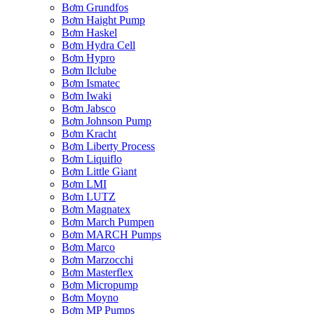
Bơm Grundfos
Bơm Haight Pump
Bơm Haskel
Bơm Hydra Cell
Bơm Hypro
Bơm Ilclube
Bơm Ismatec
Bơm Iwaki
Bơm Jabsco
Bơm Johnson Pump
Bơm Kracht
Bơm Liberty Process
Bơm Liquiflo
Bơm Little Giant
Bơm LMI
Bơm LUTZ
Bơm Magnatex
Bơm March Pumpen
Bơm MARCH Pumps
Bơm Marco
Bơm Marzocchi
Bơm Masterflex
Bơm Micropump
Bơm Moyno
Bơm MP Pumps