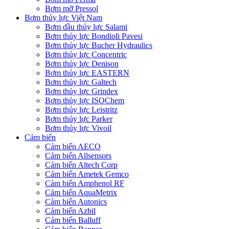
Bơm mỡ Pressol
Bơm thủy lực Việt Nam
Bơm dầu thủy lực Salami
Bơm thủy lực Bondioli Pavesi
Bơm thủy lực Bucher Hydraulics
Bơm thủy lực Concentric
Bơm thủy lực Denison
Bơm thủy lực EASTERN
Bơm thủy lực Galtech
Bơm thủy lực Grindex
Bơm thủy lực ISOChem
Bơm thủy lực Leistritz
Bơm thủy lực Parker
Bơm thủy lực Vivoil
Cảm biến
Cảm biến AECO
Cảm biến Allsensors
Cảm biến Altech Corp
Cảm biến Ametek Gemco
Cảm biến Amphenol RF
Cảm biến AquaMetrix
Cảm biến Autonics
Cảm biến Azbil
Cảm biến Balluff