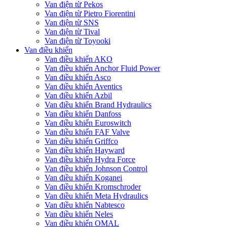
Van điện từ Pekos
Van điện từ Pietro Fiorentini
Van điện từ SNS
Van điện từ Tival
Van điện từ Toyooki
Van điều khiển
Van điều khiển AKO
Van điều khiển Anchor Fluid Power
Van điều khiển Asco
Van điều khiển Aventics
Van điều khiển Azbil
Van điều khiển Brand Hydraulics
Van điều khiển Danfoss
Van điều khiển Euroswitch
Van điều khiển FAF Valve
Van điều khiển Griffco
Van điều khiển Hayward
Van điều khiển Hydra Force
Van điều khiển Johnson Control
Van điều khiển Koganei
Van điều khiển Kromschroder
Van điều khiển Meta Hydraulics
Van điều khiển Nabtesco
Van điều khiển Neles
Van điều khiển OMAL