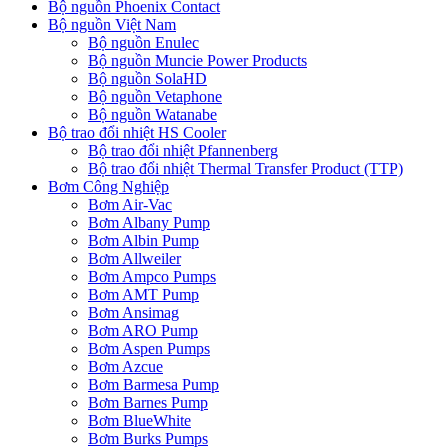
Bộ nguồn Phoenix Contact
Bộ nguồn Việt Nam
Bộ nguồn Enulec
Bộ nguồn Muncie Power Products
Bộ nguồn SolaHD
Bộ nguồn Vetaphone
Bộ nguồn Watanabe
Bộ trao đổi nhiệt HS Cooler
Bộ trao đổi nhiệt Pfannenberg
Bộ trao đổi nhiệt Thermal Transfer Product (TTP)
Bơm Công Nghiệp
Bơm Air-Vac
Bơm Albany Pump
Bơm Albin Pump
Bơm Allweiler
Bơm Ampco Pumps
Bơm AMT Pump
Bơm Ansimag
Bơm ARO Pump
Bơm Aspen Pumps
Bơm Azcue
Bơm Barmesa Pump
Bơm Barnes Pump
Bơm BlueWhite
Bơm Burks Pumps