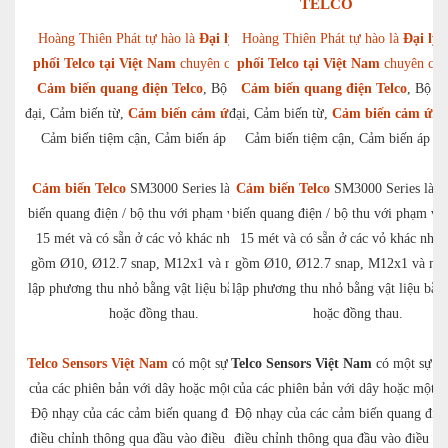
TELCO
Hoàng Thiên Phát tự hào là
Đại lý phân
Hoàng Thiên Phát tự hào là
Đại lý 
phối Telco tại Việt Nam
chuyên cung cấp
phối Telco tại Việt Nam
chuyên cun
Cảm biến quang điện Telco
, Bộ khuếch
Cảm biến quang điện Telco
, Bộ k
đại, Cảm biến từ,
Cảm biến cảm ứng Telco
đại, Cảm biến từ,
,
Cảm biến cảm ứng 
Cảm biến tiệm cận, Cảm biến áp lực,…
Cảm biến tiệm cận, Cảm biến áp l
Cảm biến Telco
SM3000 Series là bộ cảm
Cảm biến Telco
SM3000 Series là b
biến quang điện / bộ thu với phạm vi 6 hoặc
biến quang điện / bộ thu với phạm vi 
15 mét và có sẵn ở các vỏ khác nhau, bao
15 mét và có sẵn ở các vỏ khác nhau
gồm Ø10, Ø12.7 snap, M12x1 và một khối
gồm Ø10, Ø12.7 snap, M12x1 và một
lập phương thu nhỏ bằng vật liệu bằng nhựa
lập phương thu nhỏ bằng vật liệu bằn
hoặc đồng thau.
hoặc đồng thau.
Telco Sensors Việt Nam
có một sự lựa chọn
Telco Sensors Việt Nam
có một sự lự
của các phiên bản với dây hoặc một kết nối.
của các phiên bản với dây hoặc một kế
Độ nhạy của các cảm biến quang điện được
Độ nhạy của các cảm biến quang điệ
điều chỉnh thông qua đầu vào điều khiển và
điều chỉnh thông qua đầu vào điều kh