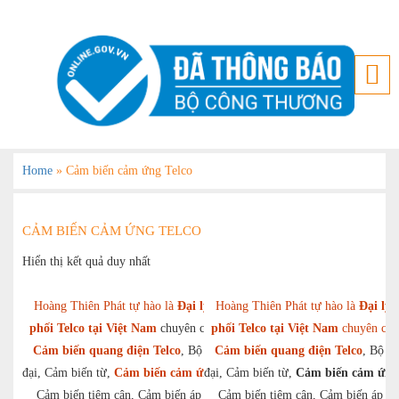
Home
»
Cảm biến cảm ứng Telco
CẢM BIẾN CẢM ỨNG TELCO
Hiển thị kết quả duy nhất
Hoàng Thiên Phát tự hào là
Đại lý phân
Hoàng Thiên Phát tự hào là
Đại lý 
phối Telco tại Việt Nam
chuyên cung cấp
phối Telco tại Việt Nam
chuyên cun
Cảm biến quang điện Telco
, Bộ khuếch
Cảm biến quang điện Telco
, Bộ k
đại, Cảm biến từ,
Cảm biến cảm ứng Telco
đại, Cảm biến từ,
,
Cảm biến cảm ứng 
Cảm biến tiệm cận, Cảm biến áp lực,…
Cảm biến tiệm cận, Cảm biến áp l