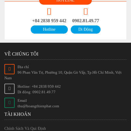
HOTLINE
+84 2838 959 442
0902.81.49.77
Hotline
Di Động
VỀ CHÚNG TÔI
Địa chỉ
96 Phan Văn Trị, Phường 10, Quận Gò Vấp, Tp.Hồ Chí Minh, Việt
Nam
Hotline: +84 2838 959 442
Di động: 0902.81.49.77
Email
thu@hoangthienphat.com
TÀI KHOẢN
Chính Sách Và Qui Định