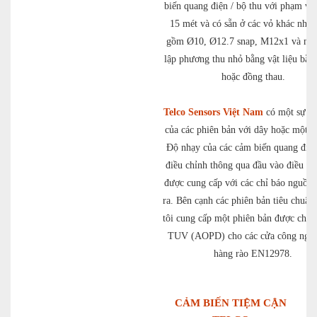
biến quang điện / bộ thu với phạm vi 
15 mét và có sẵn ở các vỏ khác nhau
gồm Ø10, Ø12.7 snap, M12x1 và một
lập phương thu nhỏ bằng vật liệu bằn
hoặc đồng thau.
Telco Sensors Việt Nam
có một sự lự
của các phiên bản với dây hoặc một kế
Độ nhạy của các cảm biến quang điệ
điều chỉnh thông qua đầu vào điều kh
được cung cấp với các chỉ báo nguồn 
ra. Bên cạnh các phiên bản tiêu chuẩn
tôi cung cấp một phiên bản được chứ
TUV (AOPD) cho các cửa công nghi
hàng rào EN12978.
CẢM BIẾN TIỆM CẬN