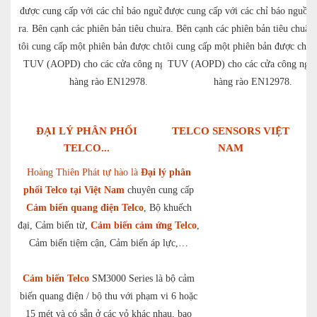
được cung cấp với các chỉ báo nguồn và đầu
được cung cấp với các chỉ báo nguồn 
ra. Bên cạnh các phiên bản tiêu chuẩn, chúng
ra. Bên cạnh các phiên bản tiêu chuẩn
tôi cung cấp một phiên bản được chứng nhận
tôi cung cấp một phiên bản được chứ
TUV (AOPD) cho các cửa công nghiệp và
TUV (AOPD) cho các cửa công nghi
hàng rào EN12978.
hàng rào EN12978.
ĐẠI LÝ PHÂN PHỐI
TELCO SENSORS VIỆT
TELCO...
NAM
Hoàng Thiên Phát tự hào là
Đại lý phân
phối Telco tại Việt Nam
chuyên cung cấp
Cảm biến quang điện Telco
, Bộ khuếch
đại, Cảm biến từ,
Cảm biến cảm ứng Telco
,
Cảm biến tiệm cận, Cảm biến áp lực,…
Cảm biến Telco
SM3000 Series là bộ cảm
biến quang điện / bộ thu với phạm vi 6 hoặc
15 mét và có sẵn ở các vỏ khác nhau, bao