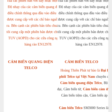
của các phiên bản với dây hoặc một kết nối.
của các phiên bản với dây hoặc một kế
Độ nhạy của các cảm biến quang điện được
Độ nhạy của các cảm biến quang điệ
điều chỉnh thông qua đầu vào điều khiển và
điều chỉnh thông qua đầu vào điều kh
được cung cấp với các chỉ báo nguồn và đầu
được cung cấp với các chỉ báo nguồn 
ra. Bên cạnh các phiên bản tiêu chuẩn, chúng
ra. Bên cạnh các phiên bản tiêu chuẩn
tôi cung cấp một phiên bản được chứng nhận
tôi cung cấp một phiên bản được chứ
TUV (AOPD) cho các cửa công nghiệp và
TUV (AOPD) cho các cửa công nghi
hàng rào EN12978.
hàng rào EN12978.
CẢM BIẾN QUANG ĐIỆN
CẢM BIẾN TELCO
TELCO
Hoàng Thiên Phát tự hào là
Đại lý 
phối Telco tại Việt Nam
chuyên cun
Cảm biến quang điện Telco
, Bộ k
đại, Cảm biến từ,
Cảm biến cảm ứng 
Cảm biến tiệm cận, Cảm biến áp l
Cảm biến Telco
SM3000 Series là b