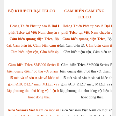
BỘ KHUẾCH ĐẠI TELCO
CẢM BIẾN CẢM ỨNG
TELCO
Hoàng Thiên Phát tự hào là
Đại lý phân
Hoàng Thiên Phát tự hào là
Đại lý 
phối Telco tại Việt Nam
chuyên cung cấp
phối Telco tại Việt Nam
chuyên cun
Cảm biến quang điện Telco
, Bộ khuếch
Cảm biến quang điện Telco
, Bộ k
đại, Cảm biến từ,
Cảm biến cảm ứng Telco
đại, Cảm biến từ,
,
Cảm biến cảm ứng 
Cảm biến tiệm cận, Cảm biến áp lực,…
Cảm biến tiệm cận, Cảm biến áp l
Cảm biến Telco
SM3000 Series là bộ cảm
Cảm biến Telco
SM3000 Series là b
biến quang điện / bộ thu với phạm vi 6 hoặc
biến quang điện / bộ thu với phạm vi 
15 mét và có sẵn ở các vỏ khác nhau, bao
15 mét và có sẵn ở các vỏ khác nhau
gồm Ø10, Ø12.7 snap, M12x1 và một khối
gồm Ø10, Ø12.7 snap, M12x1 và một
lập phương thu nhỏ bằng vật liệu bằng nhựa
lập phương thu nhỏ bằng vật liệu bằn
hoặc đồng thau.
hoặc đồng thau.
Telco Sensors Việt Nam
có một sự lựa chọn
Telco Sensors Việt Nam
có một sự lự