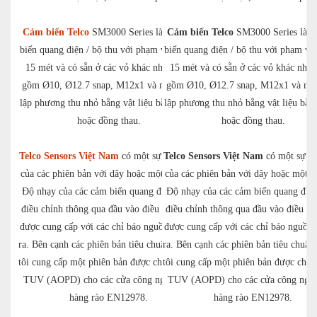
Cảm biến Telco
SM3000 Series là bộ cảm
Cảm biến Telco
SM3000 Series là b
biến quang điện / bộ thu với phạm vi 6 hoặc
biến quang điện / bộ thu với phạm vi 
15 mét và có sẵn ở các vỏ khác nhau, bao
15 mét và có sẵn ở các vỏ khác nhau
gồm Ø10, Ø12.7 snap, M12x1 và một khối
gồm Ø10, Ø12.7 snap, M12x1 và một
lập phương thu nhỏ bằng vật liệu bằng nhựa
lập phương thu nhỏ bằng vật liệu bằn
hoặc đồng thau.
hoặc đồng thau.
Telco Sensors Việt Nam
có một sự lựa chọn
Telco Sensors Việt Nam
có một sự lự
của các phiên bản với dây hoặc một kết nối.
của các phiên bản với dây hoặc một kế
Độ nhạy của các cảm biến quang điện được
Độ nhạy của các cảm biến quang điệ
điều chỉnh thông qua đầu vào điều khiển và
điều chỉnh thông qua đầu vào điều kh
được cung cấp với các chỉ báo nguồn và đầu
được cung cấp với các chỉ báo nguồn 
ra. Bên cạnh các phiên bản tiêu chuẩn, chúng
ra. Bên cạnh các phiên bản tiêu chuẩn
tôi cung cấp một phiên bản được chứng nhận
tôi cung cấp một phiên bản được chứ
TUV (AOPD) cho các cửa công nghiệp và
TUV (AOPD) cho các cửa công nghi
hàng rào EN12978.
hàng rào EN12978.