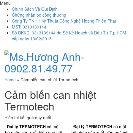
Menu
Chính Sách Và Qui Định
Chứng nhận bộ công thương
Công Ty TNHH Kỹ Thuật Công Nghệ Hoàng Thiên Phát
MST: 0313139144
Số ĐKKD: 0313139144 do Sở Kế Hoạch và Đầu Tư T.p HCM
cấp ngày 13/02/2015
Home
»
Cảm biến can nhiệt Termotech
Cảm biến can nhiệt
Termotech
Hiển thị kết quả duy nhất
Đại lý TERMOTECH
có một
Đại lý TERMOTECH
có một
bộ phận sản xuất hiệu quả với
bộ phận sản xuất hiệu quả với