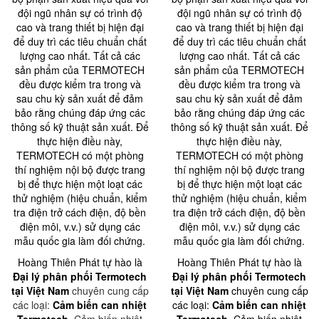
đội ngũ nhân sự có trình độ
đội ngũ nhân sự có trình độ
cao và trang thiết bị hiện đại
cao và trang thiết bị hiện đại
để duy trì các tiêu chuẩn chất
để duy trì các tiêu chuẩn chất
lượng cao nhất. Tất cả các
lượng cao nhất. Tất cả các
sản phẩm của TERMOTECH
sản phẩm của TERMOTECH
đều được kiểm tra trong và
đều được kiểm tra trong và
sau chu kỳ sản xuất để đảm
sau chu kỳ sản xuất để đảm
bảo rằng chúng đáp ứng các
bảo rằng chúng đáp ứng các
thông số kỹ thuật sản xuất. Để
thông số kỹ thuật sản xuất. Để
thực hiện điều này,
thực hiện điều này,
TERMOTECH có một phòng
TERMOTECH có một phòng
thí nghiệm nội bộ được trang
thí nghiệm nội bộ được trang
bị để thực hiện một loạt các
bị để thực hiện một loạt các
thử nghiệm (hiệu chuẩn, kiểm
thử nghiệm (hiệu chuẩn, kiểm
tra điện trở cách điện, độ bền
tra điện trở cách điện, độ bền
điện môi, v.v.) sử dụng các
điện môi, v.v.) sử dụng các
mẫu quốc gia làm đối chứng.
mẫu quốc gia làm đối chứng.
Hoàng Thiên Phát tự hào là
Hoàng Thiên Phát tự hào là
Đại lý phân phối Termotech
Đại lý phân phối Termotech
tại Việt Nam
chuyên cung cấp
tại Việt Nam
chuyên cung cấp
các loại:
Cảm biến can nhiệt
các loại:
Cảm biến can nhiệt