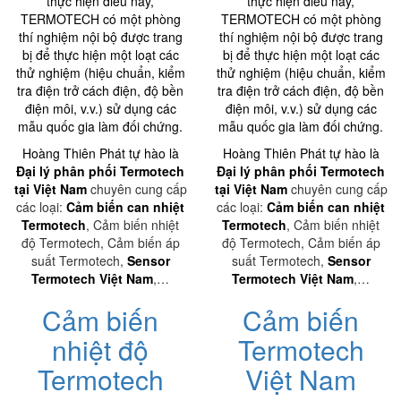
thực hiện điều này,
thực hiện điều này,
TERMOTECH có một phòng
TERMOTECH có một phòng
thí nghiệm nội bộ được trang
thí nghiệm nội bộ được trang
bị để thực hiện một loạt các
bị để thực hiện một loạt các
thử nghiệm (hiệu chuẩn, kiểm
thử nghiệm (hiệu chuẩn, kiểm
tra điện trở cách điện, độ bền
tra điện trở cách điện, độ bền
điện môi, v.v.) sử dụng các
điện môi, v.v.) sử dụng các
mẫu quốc gia làm đối chứng.
mẫu quốc gia làm đối chứng.
Hoàng Thiên Phát tự hào là
Hoàng Thiên Phát tự hào là
Đại lý phân phối Termotech
Đại lý phân phối Termotech
tại Việt Nam
chuyên cung cấp
tại Việt Nam
chuyên cung cấp
các loại:
Cảm biến can nhiệt
các loại:
Cảm biến can nhiệt
Termotech
, Cảm biến nhiệt
Termotech
, Cảm biến nhiệt
độ Termotech, Cảm biến áp
độ Termotech, Cảm biến áp
suất Termotech,
Sensor
suất Termotech,
Sensor
Termotech Việt Nam
,…
Termotech Việt Nam
,…
Cảm biến
Cảm biến
nhiệt độ
Termotech
Termotech
Việt Nam