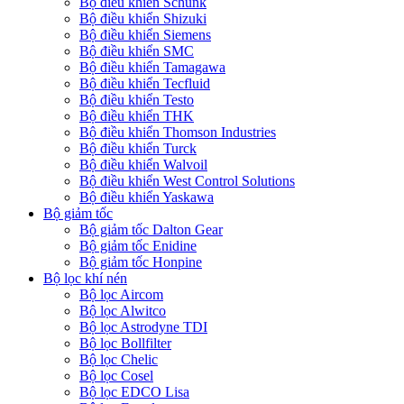
Bộ điều khiển Schunk
Bộ điều khiển Shizuki
Bộ điều khiển Siemens
Bộ điều khiển SMC
Bộ điều khiển Tamagawa
Bộ điều khiển Tecfluid
Bộ điều khiển Testo
Bộ điều khiển THK
Bộ điều khiển Thomson Industries
Bộ điều khiển Turck
Bộ điều khiển Walvoil
Bộ điều khiển West Control Solutions
Bộ điều khiển Yaskawa
Bộ giảm tốc
Bộ giảm tốc Dalton Gear
Bộ giảm tốc Enidine
Bộ giảm tốc Honpine
Bộ lọc khí nén
Bộ lọc Aircom
Bộ lọc Alwitco
Bộ lọc Astrodyne TDI
Bộ lọc Bollfilter
Bộ lọc Chelic
Bộ lọc Cosel
Bộ lọc EDCO Lisa