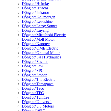
Động cơ Helmke
Động cơ Hitachi
Động cơ Infranor
Động cơ Kollmorgen
Động cơ Leadshine
Động cơ Leroy Somer
Động cơ Luyang
Động cơ Mitsubishi Electric
Động cơ Moll-Motor
Động cơ Nanotec
Động cơ OME Electric
Động cơ Oriental Motor
Động cơ SAI Hydraulics
Động cơ Sesame
Động cơ Sew
Động cơ SPG
Động cơ Stober
Động cơ T-T Electric
Động cơ Tamagawa
Động cơ Teco
Động cơ TPC
Động cơ Tunglee
Động cơ Universal
Động cơ US Motors
Động cơ WEG