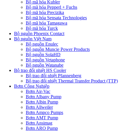
Bộ mã hóa Kubler
Bộ mã hóa Pepperl + Fuchs
Bộ mã hóa Precizika
Bộ mã hóa Sensata Technologies
Bộ mã hóa Tamagawa
Bộ mã hóa Turck
Bộ nguồn Phoenix Contact
Bộ nguồn Việt Nam
Bộ nguồn Enulec
Bộ nguồn Muncie Power Products
Bộ nguồn SolaHD
Bộ nguồn Vetaphone
Bộ nguồn Watanabe
Bộ trao đổi nhiệt HS Cooler
Bộ trao đổi nhiệt Pfannenberg
Bộ trao đổi nhiệt Thermal Transfer Product (TTP)
Bơm Công Nghiệp
Bơm Air-Vac
Bơm Albany Pump
Bơm Albin Pump
Bơm Allweiler
Bơm Ampco Pumps
Bơm AMT Pump
Bơm Ansimag
Bơm ARO Pump