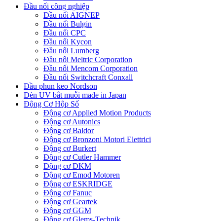
Đầu nối công nghiệp
Đầu nối AIGNEP
Đầu nối Bulgin
Đầu nối CPC
Đầu nối Kycon
Đầu nối Lumberg
Đầu nối Meltric Corporation
Đầu nối Mencom Corporation
Đầu nối Switchcraft Conxall
Đầu phun keo Nordson
Đèn UV bắt muỗi made in Japan
Động Cơ Hộp Số
Động cơ Applied Motion Products
Động cơ Autonics
Động cơ Baldor
Động cơ Bronzoni Motori Elettrici
Động cơ Burkert
Động cơ Cutler Hammer
Động cơ DKM
Động cơ Emod Motoren
Động cơ ESKRIDGE
Động cơ Fanuc
Động cơ Geartek
Động cơ GGM
Động cơ Glems-Technik