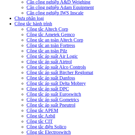
Cân công nghiệp A&D Weighing
Cân công nghiệp Adam Equipment
Cân công nghiệp IWS Inscale
Chưa phân loại
Công tắc hành trình
Công tắc Altech Corp
Công tắc Ametek Gemco
Công tắc an toàn Altech Corp
Công tắc an toàn Fortress
Công tắc an toàn Pilz
Công tắc áp suất Air Logic
Công tắc áp suất Airtrol
Công tắc áp suất Alco Controls
Công tắc áp suất Bircher Reglomat
Công tắc áp suất Danfoss
Công tắc áp suất Delta Mobrey
Công tắc áp suất DPC
Công tắc áp suất Euroswitch
Công tắc áp suất Gometrics
Công tắc áp suất Pneutrol
Công tắc APEM
Công tắc Azbil
Công tắc CIT
Công tắc điện Solico
Công tắc Electroswitch