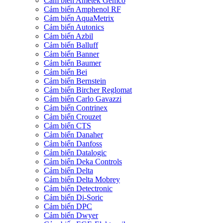
Cảm biến Ametek Gemco
Cảm biến Amphenol RF
Cảm biến AquaMetrix
Cảm biến Autonics
Cảm biến Azbil
Cảm biến Balluff
Cảm biến Banner
Cảm biến Baumer
Cảm biến Bei
Cảm biến Bernstein
Cảm biến Bircher Reglomat
Cảm biến Carlo Gavazzi
Cảm biến Contrinex
Cảm biến Crouzet
Cảm biến CTS
Cảm biến Danaher
Cảm biến Danfoss
Cảm biến Datalogic
Cảm biến Deka Controls
Cảm biến Delta
Cảm biến Delta Mobrey
Cảm biến Detectronic
Cảm biến Di-Soric
Cảm biến DPC
Cảm biến Dwyer