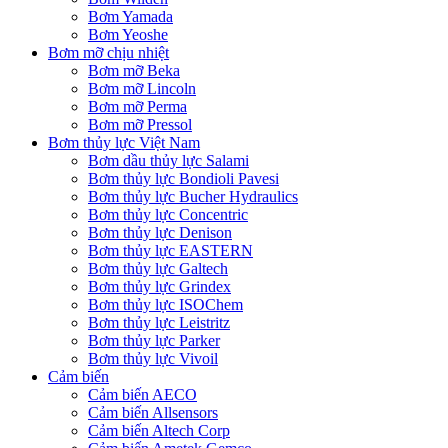
Bơm Yamada
Bơm Yeoshe
Bơm mỡ chịu nhiệt
Bơm mỡ Beka
Bơm mỡ Lincoln
Bơm mỡ Perma
Bơm mỡ Pressol
Bơm thủy lực Việt Nam
Bơm dầu thủy lực Salami
Bơm thủy lực Bondioli Pavesi
Bơm thủy lực Bucher Hydraulics
Bơm thủy lực Concentric
Bơm thủy lực Denison
Bơm thủy lực EASTERN
Bơm thủy lực Galtech
Bơm thủy lực Grindex
Bơm thủy lực ISOChem
Bơm thủy lực Leistritz
Bơm thủy lực Parker
Bơm thủy lực Vivoil
Cảm biến
Cảm biến AECO
Cảm biến Allsensors
Cảm biến Altech Corp