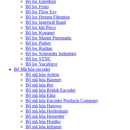
Bộ lọc Enerdoor
Bộ lọc Festo
Bộ lọc Flow Ezy
Bộ lọc Hengst Filtration
Bộ lọc Ingersoll Rand
Bộ lọc khí Pisco
Bộ lọc Koganei
Bộ lọc Master Pneumatic
Bộ lọc Parker
Bộ lọc Raritan
Bộ lọc Schroeder Industries
Bộ lọc STNC
Bộ lọc Vacuforce
Bộ Mã hóa encoder
Bộ mã hóa Avtron
Bộ mã hóa Baumer
Bộ mã hóa Bei
Bộ mã hóa British Encoder
Bộ mã hóa Eltra
Bộ mã hóa Encoder Products Company
Bộ mã hóa Harowe
Bộ mã hóa Heidenhain
Bộ mã hóa Hengstler
Bộ mã hóa Hontko
Bộ mã hóa Infranor