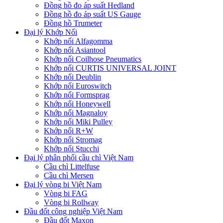
Đồng hồ đo áp suất Hedland
Đồng hồ đo áp suất US Gauge
Đồng hồ Trumeter
Đại lý Khớp Nối
Khớp nối Alfagomma
Khớp nối Asiantool
Khớp nối Coilhose Pneumatics
Khớp nối CURTIS UNIVERSAL JOINT
Khớp nối Deublin
Khớp nối Euroswitch
Khớp nối Formsprag
Khớp nối Honeywell
Khớp nối Magnaloy
Khớp nối Miki Pulley
Khớp nối R+W
Khớp nối Stromag
Khớp nối Stucchi
Đại lý phân phối cầu chì Việt Nam
Cầu chì Littelfuse
Cầu chì Mersen
Đại lý vòng bi Việt Nam
Vòng bi FAG
Vòng bi Rollway
Đầu đốt công nghiệp Việt Nam
Đầu đốt Maxon