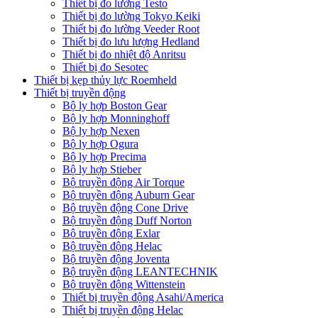
Thiết bị đo lường Testo
Thiết bị đo lường Tokyo Keiki
Thiết bị đo lường Veeder Root
Thiết bị đo lưu lượng Hedland
Thiết bị đo nhiệt độ Anritsu
Thiết bị đo Sesotec
Thiết bị kẹp thủy lực Roemheld
Thiết bị truyền động
Bộ ly hợp Boston Gear
Bộ ly hợp Monninghoff
Bộ ly hợp Nexen
Bộ ly hợp Ogura
Bộ ly hợp Precima
Bộ ly hợp Stieber
Bộ truyền động Air Torque
Bộ truyền động Auburn Gear
Bộ truyền động Cone Drive
Bộ truyền động Duff Norton
Bộ truyền động Exlar
Bộ truyền động Helac
Bộ truyền động Joventa
Bộ truyền động LEANTECHNIK
Bộ truyền động Wittenstein
Thiết bị truyền động Asahi/America
Thiết bị truyền động Helac