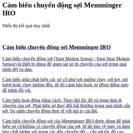
Cảm biến chuyển động sợi Memminger
IRO
Hiển thị kết quả duy nhất
Cảm biến chuyển động sợi Memminger IRO
Cảm biến chuyển động sợi (Yarn Motion Sensor / Yarn Stop Motion
Sensor) là thiết bị dùng để giám sát sự di chuyển của sợi trong quá
trình dệt và đan.
Cảm biến giúp phát hiện các sự cố như sợi ngừng chạy, sợi kẹt, sợi
trượt hoặc chạy không đều, từ đó cảnh báo hoặc tự động dừng máy
để tránh lỗi vải.
Cảm biến hoạt động bằng cách: Theo dõi tốc độ và trạng thái di
chuyển của sợi, Phát hiện sự thay đổi bất thường trong quá trình cấp
sợi, So sánh chuyển động thực tế với giá trị cài đặt.
Cảm biến chuyển động sợi của
Memminger IRO
được dùng để phát
hiện sự có/không có chuyển động của sợi, từ đó bảo vệ máy và đảm
bảo chất lượng vải trong các dây chuyền dệt – cấp sợi tốc độ cao.