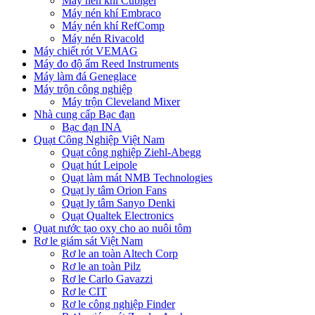
Máy nén khí Cubigel
Máy nén khí Embraco
Máy nén khí RefComp
Máy nén Rivacold
Máy chiết rót VEMAG
Máy đo độ ẩm Reed Instruments
Máy làm đá Geneglace
Máy trộn công nghiệp
Máy trộn Cleveland Mixer
Nhà cung cấp Bạc đạn
Bạc đạn INA
Quạt Công Nghiệp Việt Nam
Quạt công nghiệp Ziehl-Abegg
Quạt hút Leipole
Quạt làm mát NMB Technologies
Quạt ly tâm Orion Fans
Quạt ly tâm Sanyo Denki
Quạt Qualtek Electronics
Quạt nước tạo oxy cho ao nuôi tôm
Rơ le giám sát Việt Nam
Rơ le an toàn Altech Corp
Rơ le an toàn Pilz
Rơ le Carlo Gavazzi
Rơ le CIT
Rơ le công nghiệp Finder