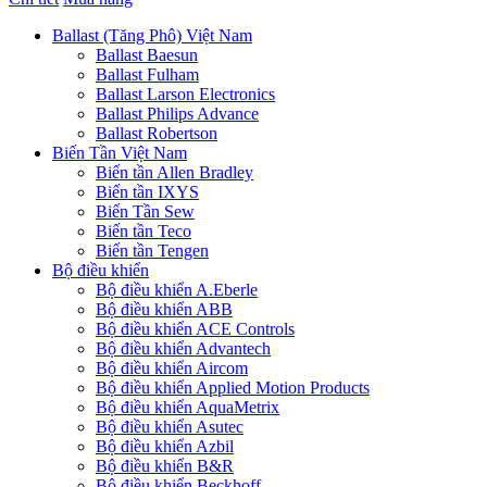
Ballast (Tăng Phô) Việt Nam
Ballast Baesun
Ballast Fulham
Ballast Larson Electronics
Ballast Philips Advance
Ballast Robertson
Biến Tần Việt Nam
Biến tần Allen Bradley
Biến tần IXYS
Biến Tần Sew
Biến tần Teco
Biến tần Tengen
Bộ điều khiển
Bộ điều khiển A.Eberle
Bộ điều khiển ABB
Bộ điều khiển ACE Controls
Bộ điều khiển Advantech
Bộ điều khiển Aircom
Bộ điều khiển Applied Motion Products
Bộ điều khiển AquaMetrix
Bộ điều khiển Asutec
Bộ điều khiển Azbil
Bộ điều khiển B&R
Bộ điều khiển Beckhoff