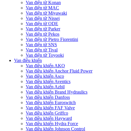
Van điện từ Konan
Van điện từ MAC
Van điện từ Miyawaki
Van điện từ Nissei
Van điện từ ODE
Van điện từ Parker
Van điện từ Pekos
Van điện từ Pietro Fiorentini
Van điện từ SNS
Van điện từ Tival
Van điện từ Toyooki
Van điều khiển
Van điều khiển AKO
Van điều khiển Anchor Fluid Power
Van điều khiển Asco
Van điều khiển Aventics
Van điều khiển Azbil
Van điều khiển Brand Hydraulics
Van điều khiển Danfoss
Van điều khiển Euroswitch
Van điều khiển FAF Valve
Van điều khiển Griffco
Van điều khiển Hayward
Van điều khiển Hydra Force
Van điều khiển Johnson Control