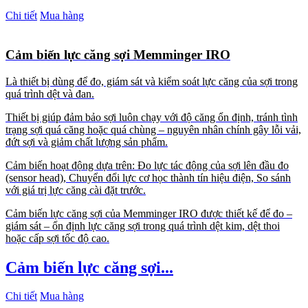
Chi tiết
Mua hàng
Cảm biến lực căng sợi Memminger IRO
Là thiết bị dùng để đo, giám sát và kiểm soát lực căng của sợi trong
quá trình dệt và đan.
Thiết bị giúp đảm bảo sợi luôn chạy với độ căng ổn định, tránh tình
trạng sợi quá căng hoặc quá chùng – nguyên nhân chính gây lỗi vải,
đứt sợi và giảm chất lượng sản phẩm.
Cảm biến hoạt động dựa trên: Đo lực tác động của sợi lên đầu đo
(sensor head), Chuyển đổi lực cơ học thành tín hiệu điện, So sánh
với giá trị lực căng cài đặt trước.
Cảm biến lực căng sợi của
Memminger IRO
được thiết kế để đo –
giám sát – ổn định lực căng sợi trong quá trình dệt kim, dệt thoi
hoặc cấp sợi tốc độ cao.
Cảm biến lực căng sợi...
Chi tiết
Mua hàng