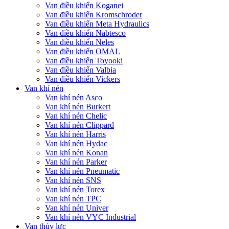
Van điều khiển Koganei
Van điều khiển Kromschroder
Van điều khiển Meta Hydraulics
Van điều khiển Nabtesco
Van điều khiển Neles
Van điều khiển OMAL
Van điều khiển Toyooki
Van điều khiển Valbia
Van điều khiển Vickers
Van khí nén
Van khí nén Asco
Van khí nén Burkert
Van khí nén Chelic
Van khí nén Clippard
Van khí nén Harris
Van khí nén Hydac
Van khí nén Konan
Van khí nén Parker
Van khí nén Pneumatic
Van khí nén SNS
Van khí nén Torex
Van khí nén TPC
Van khí nén Univer
Van khí nén VYC Industrial
Van thủy lực