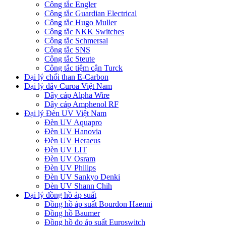
Công tắc Engler
Công tắc Guardian Electrical
Công tắc Hugo Muller
Công tắc NKK Switches
Công tắc Schmersal
Công tắc SNS
Công tắc Steute
Công tắc tiệm cận Turck
Đại lý chổi than E-Carbon
Đại lý dây Curoa Việt Nam
Dây cáp Alpha Wire
Dây cáp Amphenol RF
Đại lý Đèn UV Việt Nam
Đèn UV Aquapro
Đèn UV Hanovia
Đèn UV Heraeus
Đèn UV LIT
Đèn UV Osram
Đèn UV Philips
Đèn UV Sankyo Denki
Đèn UV Shann Chih
Đại lý đồng hồ áp suất
Đồng hồ áp suất Bourdon Haenni
Đồng hồ Baumer
Đồng hồ đo áp suất Euroswitch