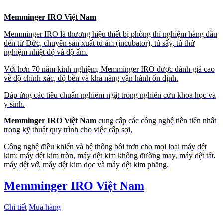
Memminger IRO Việt Nam
Memminger IRO là thương hiệu thiết bị phòng thí nghiệm hàng đầu
đến từ Đức, chuyên sản xuất tủ ấm (incubator), tủ sấy, tủ thử
nghiệm nhiệt độ và độ ẩm.
Với hơn 70 năm kinh nghiệm, Memminger IRO được đánh giá cao
về độ chính xác, độ bền và khả năng vận hành ổn định.
Đáp ứng các tiêu chuẩn nghiêm ngặt trong nghiên cứu khoa học và
y sinh.
Memminger IRO Việt Nam
cung cấp các công nghệ tiên tiến nhất
trong kỹ thuật quy trình cho việc cấp sợi,
Công nghệ điều khiển và hệ thống bôi trơn cho mọi loại máy dệt
kim: máy dệt kim tròn, máy dệt kim không đường may, máy dệt tất,
máy dệt vớ, máy dệt kim dọc và máy dệt kim phẳng.
Memminger IRO Việt Nam
Chi tiết
Mua hàng