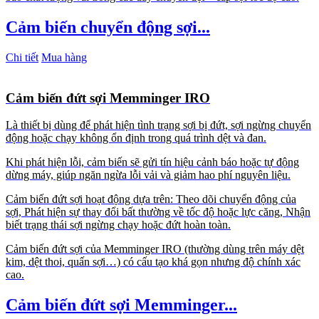
Cảm biến chuyển động sợi...
Chi tiết
Mua hàng
Cảm biến đứt sợi Memminger IRO
Là thiết bị dùng để phát hiện tình trạng sợi bị đứt, sợi ngừng chuyển
động hoặc chạy không ổn định trong quá trình dệt và đan.
Khi phát hiện lỗi, cảm biến sẽ gửi tín hiệu cảnh báo hoặc tự động
dừng máy, giúp ngăn ngừa lỗi vải và giảm hao phí nguyên liệu.
Cảm biến đứt sợi hoạt động dựa trên: Theo dõi chuyển động của
sợi, Phát hiện sự thay đổi bất thường về tốc độ hoặc lực căng, Nhận
biết trạng thái sợi ngừng chạy hoặc đứt hoàn toàn.
Cảm biến đứt sợi của
Memminger IRO
(thường dùng trên máy dệt
kim, dệt thoi, quấn sợi…) có cấu tạo khá gọn nhưng độ chính xác
cao.
Cảm biến đứt sợi Memminger...