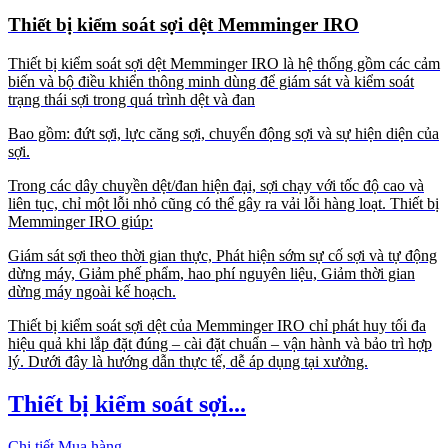
Thiết bị kiểm soát sợi dệt Memminger IRO
Thiết bị kiểm soát sợi dệt Memminger IRO là hệ thống gồm các cảm
biến và bộ điều khiển thông minh dùng để giám sát và kiểm soát
trạng thái sợi trong quá trình dệt và đan
Bao gồm: đứt sợi, lực căng sợi, chuyển động sợi và sự hiện diện của
sợi.
Trong các dây chuyền dệt/đan hiện đại, sợi chạy với tốc độ cao và
liên tục, chỉ một lỗi nhỏ cũng có thể gây ra vải lỗi hàng loạt. Thiết bị
Memminger IRO giúp:
Giám sát sợi theo thời gian thực, Phát hiện sớm sự cố sợi và tự động
dừng máy, Giảm phế phẩm, hao phí nguyên liệu, Giảm thời gian
dừng máy ngoài kế hoạch.
Thiết bị kiểm soát sợi dệt của
Memminger IRO
chỉ phát huy tối đa
hiệu quả khi lắp đặt đúng – cài đặt chuẩn – vận hành và bảo trì hợp
lý. Dưới đây là hướng dẫn thực tế, dễ áp dụng tại xưởng.
Thiết bị kiểm soát sợi...
Chi tiết
Mua hàng