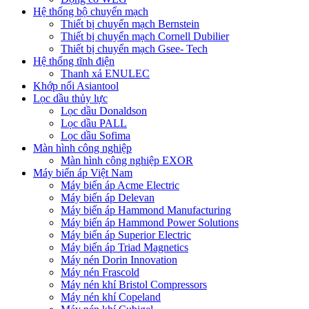
Hệ thống bộ chuyển mạch
Thiết bị chuyển mạch Bernstein
Thiết bị chuyển mạch Cornell Dubilier
Thiết bị chuyển mạch Gsee- Tech
Hệ thống tĩnh điện
Thanh xả ENULEC
Khớp nối Asiantool
Lọc dầu thủy lực
Lọc dầu Donaldson
Lọc dầu PALL
Lọc dầu Sofima
Màn hình công nghiệp
Màn hình công nghiệp EXOR
Máy biến áp Việt Nam
Máy biến áp Acme Electric
Máy biến áp Delevan
Máy biến áp Hammond Manufacturing
Máy biến áp Hammond Power Solutions
Máy biến áp Superior Electric
Máy biến áp Triad Magnetics
Máy nén Dorin Innovation
Máy nén Frascold
Máy nén khí Bristol Compressors
Máy nén khí Copeland