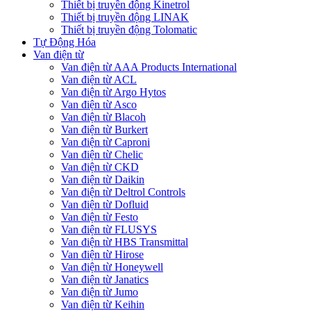
Thiết bị truyền động Kinetrol
Thiết bị truyền động LINAK
Thiết bị truyền động Tolomatic
Tự Động Hóa
Van điện từ
Van điện từ AAA Products International
Van điện từ ACL
Van điện từ Argo Hytos
Van điện từ Asco
Van điện từ Blacoh
Van điện từ Burkert
Van điện từ Caproni
Van điện từ Chelic
Van điện từ CKD
Van điện từ Daikin
Van điện từ Deltrol Controls
Van điện từ Dofluid
Van điện từ Festo
Van điện từ FLUSYS
Van điện từ HBS Transmittal
Van điện từ Hirose
Van điện từ Honeywell
Van điện từ Janatics
Van điện từ Jumo
Van điện từ Keihin