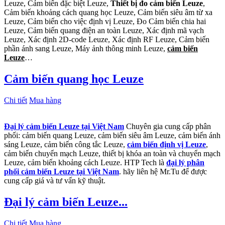
Leuze, Cảm biến đặc biệt Leuze,
Thiết bị đo cảm biến Leuze
,
Cảm biến khoảng cách quang học Leuze, Cảm biến siêu âm từ xa
Leuze, Cảm biến cho việc định vị Leuze, Đo Cảm biến chia hai
Leuze, Cảm biến quang điện an toàn Leuze, Xác định mã vạch
Leuze, Xác định 2D-code Leuze, Xác định RF Leuze, Cảm biến
phần ánh sang Leuze, Máy ảnh thông minh Leuze,
cảm biến
Leuze
…
Cảm biến quang học Leuze
Chi tiết
Mua hàng
Đại lý cảm biến Leuze tại Việt Nam
Chuyên gia cung cấp phân
phối: cảm biến quang Leuze, cảm biến siêu âm Leuze, cảm biến ánh
sáng Leuze, cảm biến công tắc Leuze,
cảm biến định vị Leuze
,
cảm biến chuyển mạch Leuze, thiết bị khóa an toàn và chuyển mạch
Leuze, cảm biến khoảng cách Leuze. HTP Tech là
đại lý phân
phối cảm biến Leuze tại Việt Nam
. hãy liên hệ Mr.Tu để được
cung cấp giá và tư vấn kỹ thuật.
Đại lý cảm biến Leuze...
Chi tiết
Mua hàng