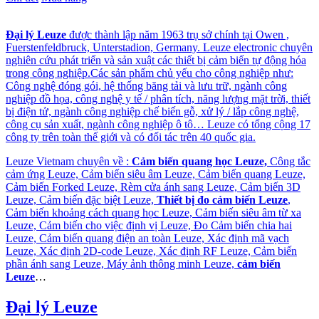
Đại lý Leuze
được thành lập năm 1963 trụ sở chính tại Owen ,
Fuerstenfeldbruck, Unterstadion, Germany. Leuze electronic chuyên
nghiên cứu phát triển và sản xuật các thiết bị cảm biến tự động hóa
trong công nghiệp.Các sản phẩm chủ yếu cho công nghiệp như:
Công nghệ đóng gói, hệ thống băng tải và lưu trữ, ngành công
nghiệp đồ họa, công nghệ y tế / phân tích, năng lượng mặt trời, thiết
bị điện tử, ngành công nghiệp chế biến gỗ, xử lý / lắp công nghệ,
công cụ sản xuất, ngành công nghiệp ô tô… Leuze có tổng cộng 17
công ty trên toàn thế giới và có đối tác trên 40 quốc gia.
Leuze Vietnam chuyên về :
Cảm biến quang học Leuze,
Công tắc
cảm ứng Leuze, Cảm biến siêu âm Leuze, Cảm biến quang Leuze,
Cảm biến Forked Leuze, Rèm cửa ánh sang Leuze, Cảm biến 3D
Leuze, Cảm biến đặc biệt Leuze,
Thiết bị đo cảm biến Leuze
,
Cảm biến khoảng cách quang học Leuze, Cảm biến siêu âm từ xa
Leuze, Cảm biến cho việc định vị Leuze, Đo Cảm biến chia hai
Leuze, Cảm biến quang điện an toàn Leuze, Xác định mã vạch
Leuze, Xác định 2D-code Leuze, Xác định RF Leuze, Cảm biến
phần ánh sang Leuze, Máy ảnh thông minh Leuze,
cảm biến
Leuze
…
Đại lý Leuze