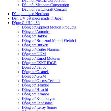
Đầu nối Meltric Corporation
Đầu nối Mencom Corporation
Đầu nối Switchcraft Conxall
Đầu phun keo Nordson
Đèn UV bắt muỗi made in Japan
Động Cơ Hộp Số
Động cơ Applied Motion Products
Động cơ Autonics
Động cơ Baldor
Động cơ Bronzoni Motori Elettrici
Động cơ Burkert
Động cơ Cutler Hammer
Động cơ DKM
Động cơ Emod Motoren
Động cơ ESKRIDGE
Động cơ Fanuc
Động cơ Geartek
Động cơ GGM
Động cơ Glems-Technik
Động cơ Helmke
Động cơ Hitachi
Động cơ Infranor
Động cơ Kollmorgen
Động cơ Leadshine
Động cơ Leroy Somer