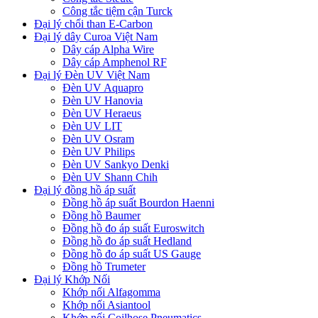
Công tắc tiệm cận Turck
Đại lý chổi than E-Carbon
Đại lý dây Curoa Việt Nam
Dây cáp Alpha Wire
Dây cáp Amphenol RF
Đại lý Đèn UV Việt Nam
Đèn UV Aquapro
Đèn UV Hanovia
Đèn UV Heraeus
Đèn UV LIT
Đèn UV Osram
Đèn UV Philips
Đèn UV Sankyo Denki
Đèn UV Shann Chih
Đại lý đồng hồ áp suất
Đồng hồ áp suất Bourdon Haenni
Đồng hồ Baumer
Đồng hồ đo áp suất Euroswitch
Đồng hồ đo áp suất Hedland
Đồng hồ đo áp suất US Gauge
Đồng hồ Trumeter
Đại lý Khớp Nối
Khớp nối Alfagomma
Khớp nối Asiantool
Khớp nối Coilhose Pneumatics