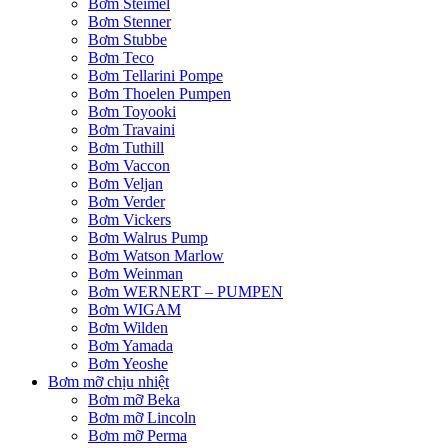
Bơm Steimel
Bơm Stenner
Bơm Stubbe
Bơm Teco
Bơm Tellarini Pompe
Bơm Thoelen Pumpen
Bơm Toyooki
Bơm Travaini
Bơm Tuthill
Bơm Vaccon
Bơm Veljan
Bơm Verder
Bơm Vickers
Bơm Walrus Pump
Bơm Watson Marlow
Bơm Weinman
Bơm WERNERT – PUMPEN
Bơm WIGAM
Bơm Wilden
Bơm Yamada
Bơm Yeoshe
Bơm mỡ chịu nhiệt
Bơm mỡ Beka
Bơm mỡ Lincoln
Bơm mỡ Perma