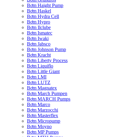
Bơm Haight Pump
Bơm Haskel
Bơm Hydra Cell
Bơm Hypro
Bơm Ilclube
Bơm Ismatec
Bơm Iwaki
Bơm Jabsco
Bơm Johnson Pump
Bơm Kracht
Bơm Liberty Process
Bơm Liquiflo
Bơm Little Giant
Bơm LMI
Bơm LUTZ
Bơm Magnatex
Bơm March Pumpen
Bơm MARCH Pumps
Bơm Marco
Bơm Marzocchi
Bơm Masterflex
Bơm Micropump
Bơm Moyno
Bơm MP Pumps