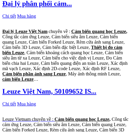
Đại lý phân phối cảm...
Chi tiết
Mua hàng
Đại lý Leuze Việt Nam
chuyên về :
Cảm biến quang học Leuze
,
Công tắc cảm ứng Leuze, Cảm biến siêu âm Leuze, Cảm biến
quang Leuze, Cảm biến Forked Leuze, Rèm cửa ánh sang Leuze,
Cảm biến 3D Leuze, Cảm biến đặc biệt Leuze,
Thiết bị đo cảm
biến Leuze
, Cảm biến khoảng cách quang học Leuze, Cảm biến
siêu âm từ xa Leuze, Cảm biến cho việc định vị Leuze, Đo Cảm
biến chia hai Leuze, Cảm biến quang điện an toàn Leuze, Xác định
mã vạch Leuze, Xác định 2D-code Leuze, Xác định RF Leuze,
Cảm biến phần ánh sang Leuze
, Máy ảnh thông minh Leuze,
cảm biến Leuze
…
Leuze Việt Nam, 50109652 IS...
Chi tiết
Mua hàng
Leuze Vietnam chuyên về :
Cảm biến quang học Leuze
,
Công tắc
cảm ứng Leuze, Cảm biến siêu âm Leuze, Cảm biến quang Leuze,
Cảm biến Forked Leuze, Rèm cửa ánh sang Leuze, Cảm biến 3D