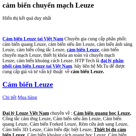
cảm biến chuyển mạch Leuze
Hiển thị kết quả duy nhất
Cảm biến Leuze tại Việt Nam
Chuyên gia cung cấp phân phối:
cảm biến quang Leuze, cảm biến siêu âm Leuze, cảm biến ánh sáng
Leuze, cảm biến công tắc Leuze,
cảm biến Leuze
,
cảm biến
chuyển mạch Leuze, thiết bị khóa an toàn và chuyển mạch
Leuze, cảm biến khoảng cách Leuze. HTP Tech là
đại lý phân
phối cảm biến Leuze tại Việt Nam
. hãy liên hệ Mr.Tu để được
cung cấp giá và tư vấn kỹ thuật về
cảm biến Leuze.
Cảm biến Leuze
Chi tiết
Mua hàng
Đại lý Leuze Việt Nam
chuyên về :
Cảm biến quang học Leuze
,
Công tắc cảm ứng Leuze, Cảm biến siêu âm Leuze, Cảm biến
quang Leuze, Cảm biến Forked Leuze, Rèm cửa ánh sang Leuze,
Cảm biến 3D Leuze, Cảm biến đặc biệt Leuze,
Thiết bị đo cảm
biến Leuze
, Cảm biến khoảng cách quang học Leuze, Cảm biến