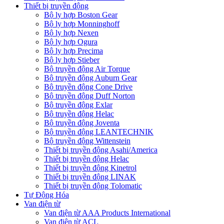
Thiết bị truyền động
Bộ ly hợp Boston Gear
Bộ ly hợp Monninghoff
Bộ ly hợp Nexen
Bộ ly hợp Ogura
Bộ ly hợp Precima
Bộ ly hợp Stieber
Bộ truyền động Air Torque
Bộ truyền động Auburn Gear
Bộ truyền động Cone Drive
Bộ truyền động Duff Norton
Bộ truyền động Exlar
Bộ truyền động Helac
Bộ truyền động Joventa
Bộ truyền động LEANTECHNIK
Bộ truyền động Wittenstein
Thiết bị truyền động Asahi/America
Thiết bị truyền động Helac
Thiết bị truyền động Kinetrol
Thiết bị truyền động LINAK
Thiết bị truyền động Tolomatic
Tự Động Hóa
Van điện từ
Van điện từ AAA Products International
Van điện từ ACL