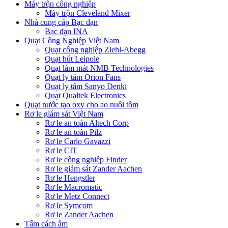
Máy trộn công nghiệp
Máy trộn Cleveland Mixer
Nhà cung cấp Bạc đạn
Bạc đạn INA
Quạt Công Nghiệp Việt Nam
Quạt công nghiệp Ziehl-Abegg
Quạt hút Leipole
Quạt làm mát NMB Technologies
Quạt ly tâm Orion Fans
Quạt ly tâm Sanyo Denki
Quạt Qualtek Electronics
Quạt nước tạo oxy cho ao nuôi tôm
Rơ le giám sát Việt Nam
Rơ le an toàn Altech Corp
Rơ le an toàn Pilz
Rơ le Carlo Gavazzi
Rơ le CIT
Rơ le công nghiệp Finder
Rơ le giám sát Zander Aachen
Rơ le Hengstler
Rơ le Macromatic
Rơ le Metz Connect
Rơ le Symcom
Rơ le Zander Aachen
Tấm cách âm