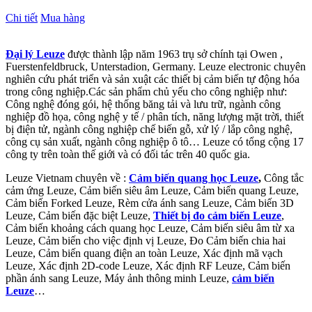
Chi tiết
Mua hàng
Đại lý Leuze
được thành lập năm 1963 trụ sở chính tại Owen ,
Fuerstenfeldbruck, Unterstadion, Germany. Leuze electronic chuyên
nghiên cứu phát triển và sản xuật các thiết bị cảm biến tự động hóa
trong công nghiệp.Các sản phẩm chủ yếu cho công nghiệp như:
Công nghệ đóng gói, hệ thống băng tải và lưu trữ, ngành công
nghiệp đồ họa, công nghệ y tế / phân tích, năng lượng mặt trời, thiết
bị điện tử, ngành công nghiệp chế biến gỗ, xử lý / lắp công nghệ,
công cụ sản xuất, ngành công nghiệp ô tô… Leuze có tổng cộng 17
công ty trên toàn thế giới và có đối tác trên 40 quốc gia.
Leuze Vietnam chuyên về :
Cảm biến quang học Leuze
,
Công tắc
cảm ứng Leuze, Cảm biến siêu âm Leuze, Cảm biến quang Leuze,
Cảm biến Forked Leuze, Rèm cửa ánh sang Leuze, Cảm biến 3D
Leuze, Cảm biến đặc biệt Leuze,
Thiết bị đo cảm biến Leuze
,
Cảm biến khoảng cách quang học Leuze, Cảm biến siêu âm từ xa
Leuze, Cảm biến cho việc định vị Leuze, Đo Cảm biến chia hai
Leuze, Cảm biến quang điện an toàn Leuze, Xác định mã vạch
Leuze, Xác định 2D-code Leuze, Xác định RF Leuze, Cảm biến
phần ánh sang Leuze, Máy ảnh thông minh Leuze,
cảm biến
Leuze
…