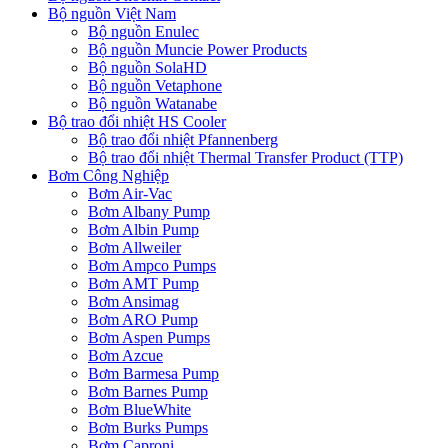
Bộ nguồn Việt Nam
Bộ nguồn Enulec
Bộ nguồn Muncie Power Products
Bộ nguồn SolaHD
Bộ nguồn Vetaphone
Bộ nguồn Watanabe
Bộ trao đổi nhiệt HS Cooler
Bộ trao đổi nhiệt Pfannenberg
Bộ trao đổi nhiệt Thermal Transfer Product (TTP)
Bơm Công Nghiệp
Bơm Air-Vac
Bơm Albany Pump
Bơm Albin Pump
Bơm Allweiler
Bơm Ampco Pumps
Bơm AMT Pump
Bơm Ansimag
Bơm ARO Pump
Bơm Aspen Pumps
Bơm Azcue
Bơm Barmesa Pump
Bơm Barnes Pump
Bơm BlueWhite
Bơm Burks Pumps
Bơm Caproni