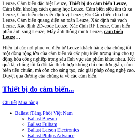
Leuze, Cảm biến đặc biệt Leuze,
Thiết bị đo cảm biến Leuze
,
Cảm biến khoảng cách quang học Leuze, Cảm biến siêu âm từ xa
Leuze, Cảm biến cho việc định vị Leuze, Đo Cảm biến chia hai
Leuze, Cảm biến quang điện an toàn Leuze, Xác định mã vạch
Leuze, Xác định 2D-code Leuze, Xác định RF Leuze, Cảm biến
phần ánh sang Leuze, Máy ảnh thông minh Leuze,
cảm biến
Leuze
…
Hiện tại các nơi phục vụ điện tử Leuze khách hàng của chúng tôi
một dòng rộng lớn của cảm biến và các phụ kiện tương ứng cho tự
động hóa công nghiệp trong sáu lĩnh vực sản phẩm khác nhau. Kết
quả là, chúng tôi là đối tác thích hợp không chỉ cho đơn giản, cảm
biến tiêu chuẩn, mà còn cho sáng tạo, các giải pháp công nghệ cao.
Duyệt qua đường của chúng ta về các cảm biến.
Thiết bị đo cảm biến...
Chi tiết
Mua hàng
Ballast (Tăng Phô) Việt Nam
Ballast Baesun
Ballast Fulham
Ballast Larson Electronics
Ballast Philips Advance