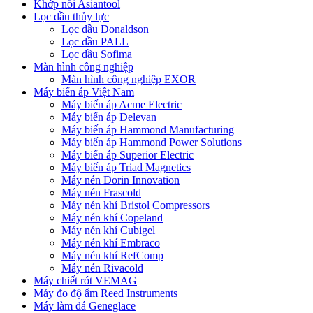
Khớp nối Asiantool
Lọc dầu thủy lực
Lọc dầu Donaldson
Lọc dầu PALL
Lọc dầu Sofima
Màn hình công nghiệp
Màn hình công nghiệp EXOR
Máy biến áp Việt Nam
Máy biến áp Acme Electric
Máy biến áp Delevan
Máy biến áp Hammond Manufacturing
Máy biến áp Hammond Power Solutions
Máy biến áp Superior Electric
Máy biến áp Triad Magnetics
Máy nén Dorin Innovation
Máy nén Frascold
Máy nén khí Bristol Compressors
Máy nén khí Copeland
Máy nén khí Cubigel
Máy nén khí Embraco
Máy nén khí RefComp
Máy nén Rivacold
Máy chiết rót VEMAG
Máy đo độ ẩm Reed Instruments
Máy làm đá Geneglace