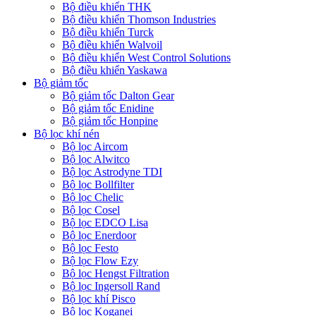
Bộ điều khiển THK
Bộ điều khiển Thomson Industries
Bộ điều khiển Turck
Bộ điều khiển Walvoil
Bộ điều khiển West Control Solutions
Bộ điều khiển Yaskawa
Bộ giảm tốc
Bộ giảm tốc Dalton Gear
Bộ giảm tốc Enidine
Bộ giảm tốc Honpine
Bộ lọc khí nén
Bộ lọc Aircom
Bộ lọc Alwitco
Bộ lọc Astrodyne TDI
Bộ lọc Bollfilter
Bộ lọc Chelic
Bộ lọc Cosel
Bộ lọc EDCO Lisa
Bộ lọc Enerdoor
Bộ lọc Festo
Bộ lọc Flow Ezy
Bộ lọc Hengst Filtration
Bộ lọc Ingersoll Rand
Bộ lọc khí Pisco
Bộ lọc Koganei