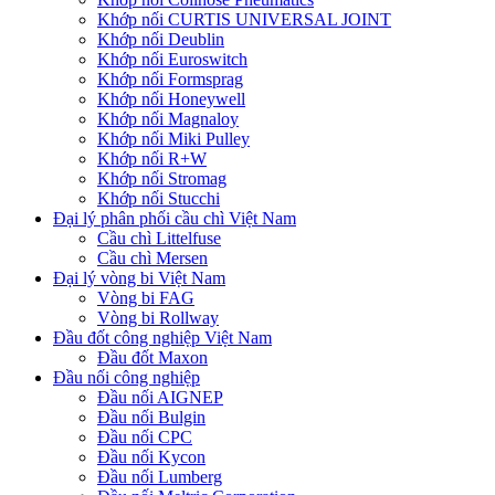
Khớp nối CURTIS UNIVERSAL JOINT
Khớp nối Deublin
Khớp nối Euroswitch
Khớp nối Formsprag
Khớp nối Honeywell
Khớp nối Magnaloy
Khớp nối Miki Pulley
Khớp nối R+W
Khớp nối Stromag
Khớp nối Stucchi
Đại lý phân phối cầu chì Việt Nam
Cầu chì Littelfuse
Cầu chì Mersen
Đại lý vòng bi Việt Nam
Vòng bi FAG
Vòng bi Rollway
Đầu đốt công nghiệp Việt Nam
Đầu đốt Maxon
Đầu nối công nghiệp
Đầu nối AIGNEP
Đầu nối Bulgin
Đầu nối CPC
Đầu nối Kycon
Đầu nối Lumberg