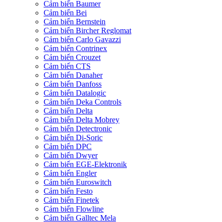
Cảm biến Baumer
Cảm biến Bei
Cảm biến Bernstein
Cảm biến Bircher Reglomat
Cảm biến Carlo Gavazzi
Cảm biến Contrinex
Cảm biến Crouzet
Cảm biến CTS
Cảm biến Danaher
Cảm biến Danfoss
Cảm biến Datalogic
Cảm biến Deka Controls
Cảm biến Delta
Cảm biến Delta Mobrey
Cảm biến Detectronic
Cảm biến Di-Soric
Cảm biến DPC
Cảm biến Dwyer
Cảm biến EGE-Elektronik
Cảm biến Engler
Cảm biến Euroswitch
Cảm biến Festo
Cảm biến Finetek
Cảm biến Flowline
Cảm biến Galltec Mela