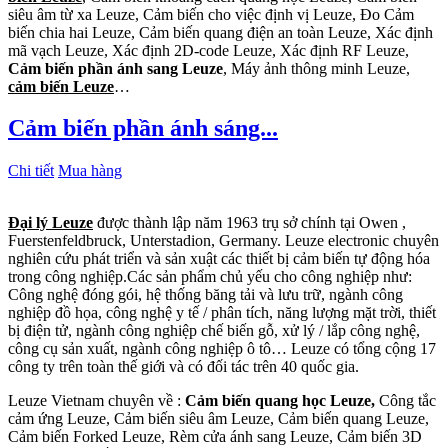
siêu âm từ xa Leuze, Cảm biến cho việc định vị Leuze, Đo Cảm
biến chia hai Leuze, Cảm biến quang điện an toàn Leuze, Xác định
mã vạch Leuze, Xác định 2D-code Leuze, Xác định RF Leuze,
Cảm biến phần ánh sang Leuze
, Máy ảnh thông minh Leuze,
cảm biến Leuze
…
Cảm biến phần ánh sáng...
Chi tiết
Mua hàng
Đại lý Leuze
được thành lập năm 1963 trụ sở chính tại Owen ,
Fuerstenfeldbruck, Unterstadion, Germany. Leuze electronic chuyên
nghiên cứu phát triển và sản xuật các thiết bị cảm biến tự động hóa
trong công nghiệp.Các sản phẩm chủ yếu cho công nghiệp như:
Công nghệ đóng gói, hệ thống băng tải và lưu trữ, ngành công
nghiệp đồ họa, công nghệ y tế / phân tích, năng lượng mặt trời, thiết
bị điện tử, ngành công nghiệp chế biến gỗ, xử lý / lắp công nghệ,
công cụ sản xuất, ngành công nghiệp ô tô… Leuze có tổng cộng 17
công ty trên toàn thế giới và có đối tác trên 40 quốc gia.
Leuze Vietnam chuyên về :
Cảm biến quang học Leuze,
Công tắc
cảm ứng Leuze, Cảm biến siêu âm Leuze, Cảm biến quang Leuze,
Cảm biến Forked Leuze, Rèm cửa ánh sang Leuze, Cảm biến 3D