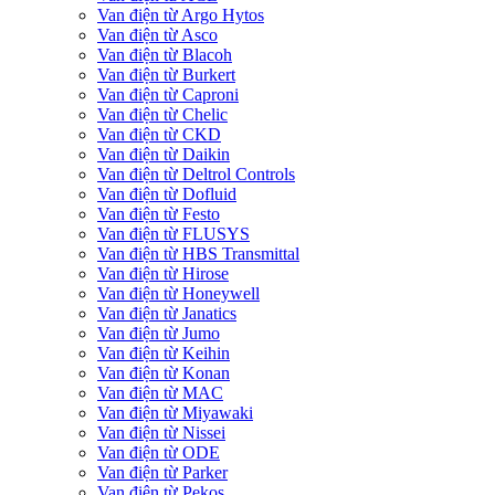
Van điện từ Argo Hytos
Van điện từ Asco
Van điện từ Blacoh
Van điện từ Burkert
Van điện từ Caproni
Van điện từ Chelic
Van điện từ CKD
Van điện từ Daikin
Van điện từ Deltrol Controls
Van điện từ Dofluid
Van điện từ Festo
Van điện từ FLUSYS
Van điện từ HBS Transmittal
Van điện từ Hirose
Van điện từ Honeywell
Van điện từ Janatics
Van điện từ Jumo
Van điện từ Keihin
Van điện từ Konan
Van điện từ MAC
Van điện từ Miyawaki
Van điện từ Nissei
Van điện từ ODE
Van điện từ Parker
Van điện từ Pekos