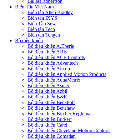
Ballast Robertson
Biến Tần Việt Nam
Biến tần Allen Bradley
Biến tần IXYS
Biến Tần Sew
Biến tần Teco
Biến tần Tengen
Bộ điều khiển
Bộ điều khiển A.Eberle
Bộ điều khiển ABB
Bộ điều khiển ACE Controls
Bộ điều khiển Advantech
Bộ điều khiển Aircom
Bộ điều khiển Applied Motion Products
Bộ điều khiển AquaMetrix
Bộ điều khiển Asutec
Bộ điều khiển Azbil
Bộ điều khiển B&R
Bộ điều khiển Beckhoff
Bộ điều khiển Benshaw
Bộ điều khiển Bircher Reglomat
Bộ điều khiển Burkert
Bộ điều khiển Carel
Bộ điều khiển Cleveland Motion Controls
Bộ điều khiển Comadan