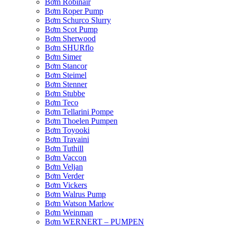
Bơm Robinair
Bơm Roper Pump
Bơm Schurco Slurry
Bơm Scot Pump
Bơm Sherwood
Bơm SHURflo
Bơm Simer
Bơm Stancor
Bơm Steimel
Bơm Stenner
Bơm Stubbe
Bơm Teco
Bơm Tellarini Pompe
Bơm Thoelen Pumpen
Bơm Toyooki
Bơm Travaini
Bơm Tuthill
Bơm Vaccon
Bơm Veljan
Bơm Verder
Bơm Vickers
Bơm Walrus Pump
Bơm Watson Marlow
Bơm Weinman
Bơm WERNERT – PUMPEN