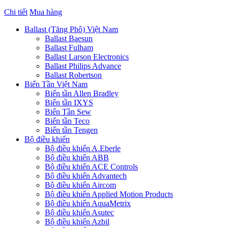
Chi tiết
Mua hàng
Ballast (Tăng Phô) Việt Nam
Ballast Baesun
Ballast Fulham
Ballast Larson Electronics
Ballast Philips Advance
Ballast Robertson
Biến Tần Việt Nam
Biến tần Allen Bradley
Biến tần IXYS
Biến Tần Sew
Biến tần Teco
Biến tần Tengen
Bộ điều khiển
Bộ điều khiển A.Eberle
Bộ điều khiển ABB
Bộ điều khiển ACE Controls
Bộ điều khiển Advantech
Bộ điều khiển Aircom
Bộ điều khiển Applied Motion Products
Bộ điều khiển AquaMetrix
Bộ điều khiển Asutec
Bộ điều khiển Azbil