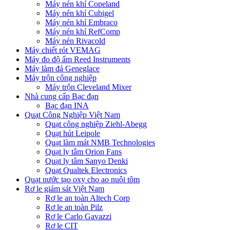
Máy nén khí Copeland
Máy nén khí Cubigel
Máy nén khí Embraco
Máy nén khí RefComp
Máy nén Rivacold
Máy chiết rót VEMAG
Máy đo độ ẩm Reed Instruments
Máy làm đá Geneglace
Máy trộn công nghiệp
Máy trộn Cleveland Mixer
Nhà cung cấp Bạc đạn
Bạc đạn INA
Quạt Công Nghiệp Việt Nam
Quạt công nghiệp Ziehl-Abegg
Quạt hút Leipole
Quạt làm mát NMB Technologies
Quạt ly tâm Orion Fans
Quạt ly tâm Sanyo Denki
Quạt Qualtek Electronics
Quạt nước tạo oxy cho ao nuôi tôm
Rơ le giám sát Việt Nam
Rơ le an toàn Altech Corp
Rơ le an toàn Pilz
Rơ le Carlo Gavazzi
Rơ le CIT