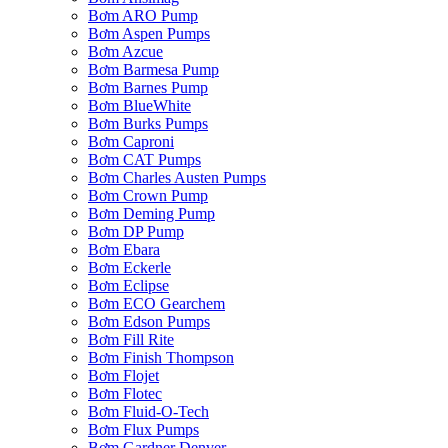
Bơm ARO Pump
Bơm Aspen Pumps
Bơm Azcue
Bơm Barmesa Pump
Bơm Barnes Pump
Bơm BlueWhite
Bơm Burks Pumps
Bơm Caproni
Bơm CAT Pumps
Bơm Charles Austen Pumps
Bơm Crown Pump
Bơm Deming Pump
Bơm DP Pump
Bơm Ebara
Bơm Eckerle
Bơm Eclipse
Bơm ECO Gearchem
Bơm Edson Pumps
Bơm Fill Rite
Bơm Finish Thompson
Bơm Flojet
Bơm Flotec
Bơm Fluid-O-Tech
Bơm Flux Pumps
Bơm Gardner Denver