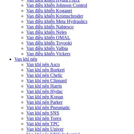
Van điều khiển Johnson Control
Van điều khiển Koganei
Van điều khiển Kromschroder
Van điều khiển Meta Hydraulics
Van điều khiển Nabtesco
Van điều khiển Neles
Van điều khiển OMAL
Van điều khiển Toyooki
Van điều khiển Valbia
Van điều khiển Vickers
Van khí nén
Van khí nén Asco
Van khí nén Burkert
Van khí nén Chelic
Van khí nén Clippard
Van khí nén Harris
Van khí nén Hydac
Van khí nén Konan
Van khí nén Parker
Van khí nén Pneumatic
Van khí nén SNS
Van khí nén Torex
Van khí nén TPC
Van khí nén Univer