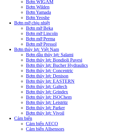
Bơm WIGAM
Bơm Wilden
Bơm Yamada
Bơm Yeoshe
Bơm mỡ chịu nhiệt
Bơm mỡ Beka
Bơm mỡ Lincoln
Bơm mỡ Perma
Bơm mỡ Pressol
Bơm thủy lực Việt Nam
Bơm dầu thủy lực Salami
Bơm thủy lực Bondioli Pavesi
Bơm thủy lực Bucher Hydraulics
Bơm thủy lực Concentric
Bơm thủy lực Denison
Bơm thủy lực EASTERN
Bơm thủy lực Galtech
Bơm thủy lực Grindex
Bơm thủy lực ISOChem
Bơm thủy lực Leistritz
Bơm thủy lực Parker
Bơm thủy lực Vivoil
Cảm biến
Cảm biến AECO
Cảm biến Allsensors