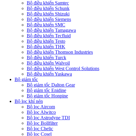
Bộ điều khiển Samtec
Bộ điều khiển Schunk
Bộ điều khiển Shizuki
Bộ điều khiển Siemens
Bộ điều khiển SMC
Bộ điều khiển Tamagawa
Bộ điều khiển Tecfluid
Bộ điều khiển Testo
Bộ điều khiển THK
Bộ điều khiển Thomson Industries
Bộ điều khiển Turck
Bộ điều khiển Walvoil
Bộ điều khiển West Control Solutions
Bộ điều khiển Yaskawa
Bộ giảm tốc
Bộ giảm tốc Dalton Gear
Bộ giảm tốc Enidine
Bộ giảm tốc Honpine
Bộ lọc khí nén
Bộ lọc Aircom
Bộ lọc Alwitco
Bộ lọc Astrodyne TDI
Bộ lọc Bollfilter
Bộ lọc Chelic
Bộ lọc Cosel