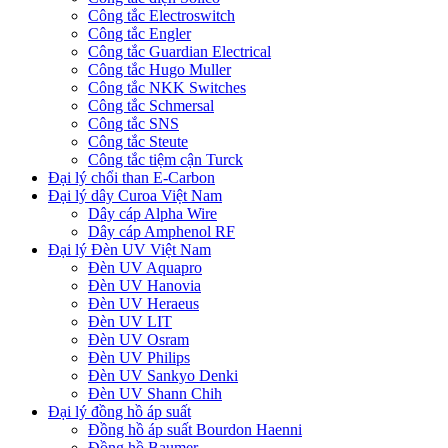
Công tắc Electroswitch
Công tắc Engler
Công tắc Guardian Electrical
Công tắc Hugo Muller
Công tắc NKK Switches
Công tắc Schmersal
Công tắc SNS
Công tắc Steute
Công tắc tiệm cận Turck
Đại lý chổi than E-Carbon
Đại lý dây Curoa Việt Nam
Dây cáp Alpha Wire
Dây cáp Amphenol RF
Đại lý Đèn UV Việt Nam
Đèn UV Aquapro
Đèn UV Hanovia
Đèn UV Heraeus
Đèn UV LIT
Đèn UV Osram
Đèn UV Philips
Đèn UV Sankyo Denki
Đèn UV Shann Chih
Đại lý đồng hồ áp suất
Đồng hồ áp suất Bourdon Haenni
Đồng hồ Baumer