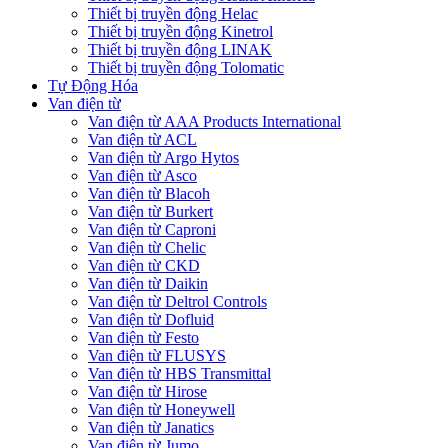
Thiết bị truyền động Helac
Thiết bị truyền động Kinetrol
Thiết bị truyền động LINAK
Thiết bị truyền động Tolomatic
Tự Động Hóa
Van điện từ
Van điện từ AAA Products International
Van điện từ ACL
Van điện từ Argo Hytos
Van điện từ Asco
Van điện từ Blacoh
Van điện từ Burkert
Van điện từ Caproni
Van điện từ Chelic
Van điện từ CKD
Van điện từ Daikin
Van điện từ Deltrol Controls
Van điện từ Dofluid
Van điện từ Festo
Van điện từ FLUSYS
Van điện từ HBS Transmittal
Van điện từ Hirose
Van điện từ Honeywell
Van điện từ Janatics
Van điện từ Jumo