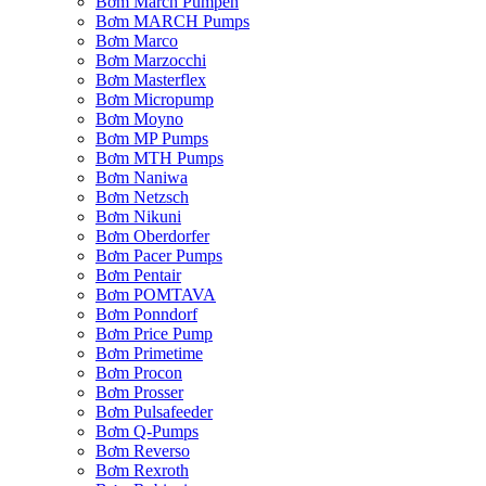
Bơm March Pumpen
Bơm MARCH Pumps
Bơm Marco
Bơm Marzocchi
Bơm Masterflex
Bơm Micropump
Bơm Moyno
Bơm MP Pumps
Bơm MTH Pumps
Bơm Naniwa
Bơm Netzsch
Bơm Nikuni
Bơm Oberdorfer
Bơm Pacer Pumps
Bơm Pentair
Bơm POMTAVA
Bơm Ponndorf
Bơm Price Pump
Bơm Primetime
Bơm Procon
Bơm Prosser
Bơm Pulsafeeder
Bơm Q-Pumps
Bơm Reverso
Bơm Rexroth