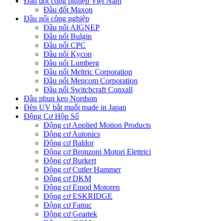
Đầu đốt công nghiệp Việt Nam
Đầu đốt Maxon
Đầu nối công nghiệp
Đầu nối AIGNEP
Đầu nối Bulgin
Đầu nối CPC
Đầu nối Kycon
Đầu nối Lumberg
Đầu nối Meltric Corporation
Đầu nối Mencom Corporation
Đầu nối Switchcraft Conxall
Đầu phun keo Nordson
Đèn UV bắt muỗi made in Japan
Động Cơ Hộp Số
Động cơ Applied Motion Products
Động cơ Autonics
Động cơ Baldor
Động cơ Bronzoni Motori Elettrici
Động cơ Burkert
Động cơ Cutler Hammer
Động cơ DKM
Động cơ Emod Motoren
Động cơ ESKRIDGE
Động cơ Fanuc
Động cơ Geartek