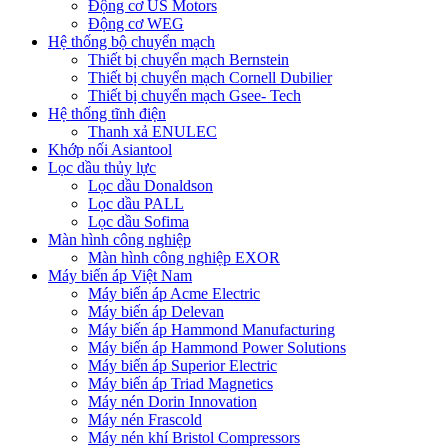
Động cơ US Motors
Động cơ WEG
Hệ thống bộ chuyển mạch
Thiết bị chuyển mạch Bernstein
Thiết bị chuyển mạch Cornell Dubilier
Thiết bị chuyển mạch Gsee- Tech
Hệ thống tĩnh điện
Thanh xả ENULEC
Khớp nối Asiantool
Lọc dầu thủy lực
Lọc dầu Donaldson
Lọc dầu PALL
Lọc dầu Sofima
Màn hình công nghiệp
Màn hình công nghiệp EXOR
Máy biến áp Việt Nam
Máy biến áp Acme Electric
Máy biến áp Delevan
Máy biến áp Hammond Manufacturing
Máy biến áp Hammond Power Solutions
Máy biến áp Superior Electric
Máy biến áp Triad Magnetics
Máy nén Dorin Innovation
Máy nén Frascold
Máy nén khí Bristol Compressors