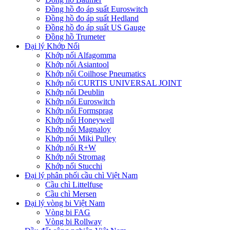
Đồng hồ đo áp suất Euroswitch
Đồng hồ đo áp suất Hedland
Đồng hồ đo áp suất US Gauge
Đồng hồ Trumeter
Đại lý Khớp Nối
Khớp nối Alfagomma
Khớp nối Asiantool
Khớp nối Coilhose Pneumatics
Khớp nối CURTIS UNIVERSAL JOINT
Khớp nối Deublin
Khớp nối Euroswitch
Khớp nối Formsprag
Khớp nối Honeywell
Khớp nối Magnaloy
Khớp nối Miki Pulley
Khớp nối R+W
Khớp nối Stromag
Khớp nối Stucchi
Đại lý phân phối cầu chì Việt Nam
Cầu chì Littelfuse
Cầu chì Mersen
Đại lý vòng bi Việt Nam
Vòng bi FAG
Vòng bi Rollway