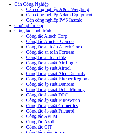
Cân Công Nghiệp
Cân công nghiệp A&D Weighing
Cân công nghiệp Adam Equipment
Cân công nghiệp IWS Inscale
Chưa phân loại
Công tắc hành trình
Công tắc Altech Corp
Công tắc Ametek Gemco
Công tắc an toàn Altech Corp
Công tắc an toàn Fortress
Công tắc an toàn Pilz
Công tắc áp suất Air Logic
Công tắc áp suất Airtrol
Công tắc áp suất Alco Controls
Công tắc áp suất Bircher Reglomat
Công tắc áp suất Danfoss
Công tắc áp suất Delta Mobrey
Công tắc áp suất DPC
Công tắc áp suất Euroswitch
Công tắc áp suất Gometrics
Công tắc áp suất Pneutrol
Công tắc APEM
Công tắc Azbil
Công tắc CIT
Công tắc điện Solico