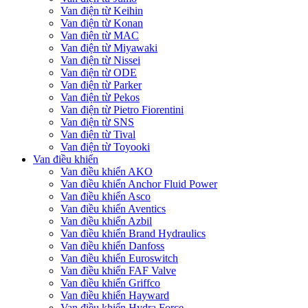
Van điện từ Keihin
Van điện từ Konan
Van điện từ MAC
Van điện từ Miyawaki
Van điện từ Nissei
Van điện từ ODE
Van điện từ Parker
Van điện từ Pekos
Van điện từ Pietro Fiorentini
Van điện từ SNS
Van điện từ Tival
Van điện từ Toyooki
Van điều khiển
Van điều khiển AKO
Van điều khiển Anchor Fluid Power
Van điều khiển Asco
Van điều khiển Aventics
Van điều khiển Azbil
Van điều khiển Brand Hydraulics
Van điều khiển Danfoss
Van điều khiển Euroswitch
Van điều khiển FAF Valve
Van điều khiển Griffco
Van điều khiển Hayward
Van điều khiển Hydra Force