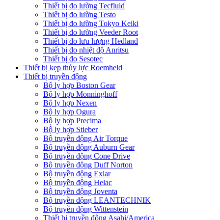
Thiết bị đo lường Tecfluid
Thiết bị đo lường Testo
Thiết bị đo lường Tokyo Keiki
Thiết bị đo lường Veeder Root
Thiết bị đo lưu lượng Hedland
Thiết bị đo nhiệt độ Anritsu
Thiết bị đo Sesotec
Thiết bị kẹp thủy lực Roemheld
Thiết bị truyền động
Bộ ly hợp Boston Gear
Bộ ly hợp Monninghoff
Bộ ly hợp Nexen
Bộ ly hợp Ogura
Bộ ly hợp Precima
Bộ ly hợp Stieber
Bộ truyền động Air Torque
Bộ truyền động Auburn Gear
Bộ truyền động Cone Drive
Bộ truyền động Duff Norton
Bộ truyền động Exlar
Bộ truyền động Helac
Bộ truyền động Joventa
Bộ truyền động LEANTECHNIK
Bộ truyền động Wittenstein
Thiết bị truyền động Asahi/America