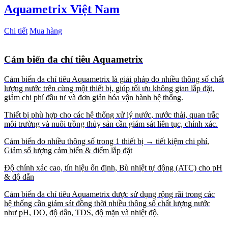
Aquametrix Việt Nam
Chi tiết
Mua hàng
Cảm biến đa chỉ tiêu Aquametrix
Cảm biến đa chỉ tiêu Aquametrix là giải pháp đo nhiều thông số chất
lượng nước trên cùng một thiết bị, giúp tối ưu không gian lắp đặt,
giảm chi phí đầu tư và đơn giản hóa vận hành hệ thống.
Thiết bị phù hợp cho các hệ thống xử lý nước, nước thải, quan trắc
môi trường và nuôi trồng thủy sản cần giám sát liên tục, chính xác.
Cảm biến đo nhiều thông số trong 1 thiết bị → tiết kiệm chi phí,
Giảm số lượng cảm biến & điểm lắp đặt
Độ chính xác cao, tín hiệu ổn định, Bù nhiệt tự động (ATC) cho pH
& độ dẫn
Cảm biến đa chỉ tiêu Aquametrix được sử dụng rộng rãi trong các
hệ thống cần giám sát đồng thời nhiều thông số chất lượng nước
như pH, DO, độ dẫn, TDS, độ mặn và nhiệt độ.