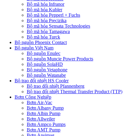
Bộ mã hóa Infranor
Bộ mã hóa Kubler
Bộ mã hóa Pepperl + Fuchs
Bộ mã hóa Precizika
Bộ mã hóa Sensata Technologies
Bộ mã hóa Tamagawa
Bộ mã hóa Turck
Bộ nguồn Phoenix Contact
Bộ nguồn Việt Nam
Bộ nguồn Enulec
Bộ nguồn Muncie Power Products
Bộ nguồn SolaHD
Bộ nguồn Vetaphone
Bộ nguồn Watanabe
Bộ trao đổi nhiệt HS Cooler
Bộ trao đổi nhiệt Pfannenberg
Bộ trao đổi nhiệt Thermal Transfer Product (TTP)
Bơm Công Nghiệp
Bơm Air-Vac
Bơm Albany Pump
Bơm Albin Pump
Bơm Allweiler
Bơm Ampco Pumps
Bơm AMT Pump
Bơm Ansimag