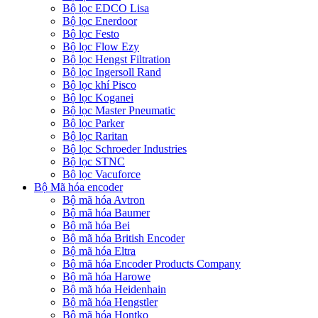
Bộ lọc EDCO Lisa
Bộ lọc Enerdoor
Bộ lọc Festo
Bộ lọc Flow Ezy
Bộ lọc Hengst Filtration
Bộ lọc Ingersoll Rand
Bộ lọc khí Pisco
Bộ lọc Koganei
Bộ lọc Master Pneumatic
Bộ lọc Parker
Bộ lọc Raritan
Bộ lọc Schroeder Industries
Bộ lọc STNC
Bộ lọc Vacuforce
Bộ Mã hóa encoder
Bộ mã hóa Avtron
Bộ mã hóa Baumer
Bộ mã hóa Bei
Bộ mã hóa British Encoder
Bộ mã hóa Eltra
Bộ mã hóa Encoder Products Company
Bộ mã hóa Harowe
Bộ mã hóa Heidenhain
Bộ mã hóa Hengstler
Bộ mã hóa Hontko