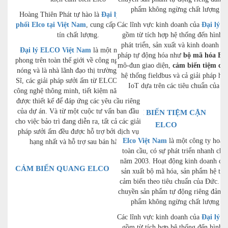
phẩm không ngừng chất lượng ca
Hoàng Thiên Phát tự hào là
Đại lý phân
phối Elco tại Việt Nam
, cung cấp hàng uy
Các lĩnh vực kinh doanh của
Đại lý E
tín chất lượng.
gồm từ tích hợp hệ thống đến hình t
phát triển, sản xuất và kinh doanh cá
Đại lý ELCO Việt Nam
là một nhà tiên
pháp tự động hóa như
bộ mã hóa Elc
phong trên toàn thế giới về công nghệ nung
mô-đun giao diện,
cảm biến tiệm cận
nóng và là nhà lãnh đạo thị trường ở Thụy
hệ thống fieldbus và cả giải pháp hệ
Sĩ, các giải pháp sưởi ấm từ ELCO kết hợp
IoT dựa trên các tiêu chuẩn của Đ
công nghệ thông minh, tiết kiệm năng lượng
được thiết kế để đáp ứng các yêu cầu riêng
của dự án. Và từ một cuộc tư vấn ban đầu
CẢM BIẾN TIỆM CẬN
cho việc bảo trì đang diễn ra, tất cả các giải
ELCO
pháp sưởi ấm đều được hỗ trợ bởi dịch vụ
Elco Việt Nam
là một công ty hoạt
hạng nhất và hỗ trợ sau bán hàng.
toàn cầu, có sự phát triển nhanh chó
năm 2003. Hoạt động kinh doanh cốt 
CẢM BIẾN QUANG ELCO
sản xuất bộ mã hóa, sản phẩm hệ thố
cảm biến theo tiêu chuẩn của Đức. C
chuyền sản phẩm tự động riêng đảm b
phẩm không ngừng chất lượng ca
Các lĩnh vực kinh doanh của
Đại lý E
gồm từ tích hợp hệ thống đến hình t