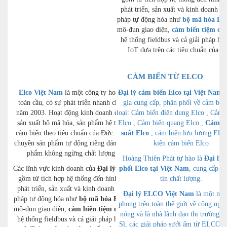
phát triển, sản xuất và kinh doanh cá
pháp tự động hóa như
bộ mã hóa Elc
mô-đun giao diện,
cảm biến tiệm cận
hệ thống fieldbus và cả giải pháp hệ
IoT dựa trên các tiêu chuẩn của Đ
CẢM BIẾN TỪ ELCO
Elco Việt Nam
là một công ty hoạt động
Đại lý cảm biến Elco tại Việt Nam
c
toàn cầu, có sự phát triển nhanh chóng từ
gia cung cấp, phân phối về cảm biế
năm 2003. Hoạt động kinh doanh cốt lõi là
loại: Cảm biến điện dung Elco , Cảm 
sản xuất bộ mã hóa, sản phẩm hệ thống và
Elco , Cảm biến quang Elco ,
Cảm bi
cảm biến theo tiêu chuẩn của Đức. Các dây
suất Elco
, cảm biến lưu lượng Elco
chuyền sản phẩm tự động riêng đảm bảo sản
kiện cảm biến Elco
phẩm không ngừng chất lượng cao.
Hoàng Thiên Phát tự hào là
Đại lý 
Các lĩnh vực kinh doanh của
Đại lý Elco
phối Elco tại Việt Nam
bao
, cung cấp h
gồm từ tích hợp hệ thống đến hình thành,
tín chất lượng.
phát triển, sản xuất và kinh doanh các giải
Đại lý ELCO Việt Nam
là một nhà
pháp tự động hóa như
bộ mã hóa Elco
, cáp,
phong trên toàn thế giới về công ngh
mô-đun giao diện,
cảm biến tiệm cận Elco
,
nóng và là nhà lãnh đạo thị trường 
hệ thống fieldbus và cả giải pháp hệ thống
Sĩ, các giải pháp sưởi ấm từ ELCO k