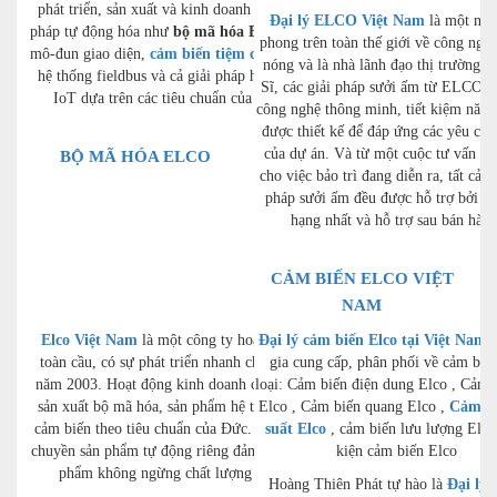
phát triển, sản xuất và kinh doanh các giải
Đại lý ELCO Việt Nam
là một nhà
pháp tự động hóa như
bộ mã hóa Elco
, cáp,
phong trên toàn thế giới về công ngh
mô-đun giao diện,
cảm biến tiệm cận Elco
,
nóng và là nhà lãnh đạo thị trường 
hệ thống fieldbus và cả giải pháp hệ thống
Sĩ, các giải pháp sưởi ấm từ ELCO k
IoT dựa trên các tiêu chuẩn của Đức.
công nghệ thông minh, tiết kiệm năng
được thiết kế để đáp ứng các yêu cầu
của dự án. Và từ một cuộc tư vấn ba
BỘ MÃ HÓA ELCO
cho việc bảo trì đang diễn ra, tất cả c
pháp sưởi ấm đều được hỗ trợ bởi dị
hạng nhất và hỗ trợ sau bán hàng
CẢM BIẾN ELCO VIỆT
NAM
Elco Việt Nam
là một công ty hoạt động
Đại lý cảm biến Elco tại Việt Nam
c
toàn cầu, có sự phát triển nhanh chóng từ
gia cung cấp, phân phối về cảm biế
năm 2003. Hoạt động kinh doanh cốt lõi là
loại: Cảm biến điện dung Elco , Cảm 
sản xuất bộ mã hóa, sản phẩm hệ thống và
Elco , Cảm biến quang Elco ,
Cảm bi
cảm biến theo tiêu chuẩn của Đức. Các dây
suất Elco
, cảm biến lưu lượng Elco
chuyền sản phẩm tự động riêng đảm bảo sản
kiện cảm biến Elco
phẩm không ngừng chất lượng cao.
Hoàng Thiên Phát tự hào là
Đại lý 