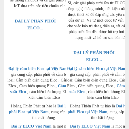
hệ thống fieldbus và cả giải pháp hệ thống
Sĩ, các giải pháp sưởi ấm từ ELCO k
IoT dựa trên các tiêu chuẩn của Đức.
công nghệ thông minh, tiết kiệm năng
được thiết kế để đáp ứng các yêu cầu
của dự án. Và từ một cuộc tư vấn ba
ĐẠI LÝ PHÂN PHỐI
cho việc bảo trì đang diễn ra, tất cả c
ELCO...
pháp sưởi ấm đều được hỗ trợ bởi dị
hạng nhất và hỗ trợ sau bán hàng
ĐẠI LÝ PHÂN PHỐI
ELCO...
Đại lý cảm biến Elco tại Việt Nam
Đại lý cảm biến Elco tại Việt Nam
chuyên
c
gia cung cấp, phân phối về cảm biến các
gia cung cấp, phân phối về cảm biế
loại: Cảm biến điện dung Elco , Cảm biến từ
loại: Cảm biến điện dung Elco , Cảm 
Elco , Cảm biến quang Elco ,
Cảm biến áp
Elco , Cảm biến quang Elco ,
Cảm bi
suất Elco
, cảm biến lưu lượng Elco, Phụ
suất Elco
, cảm biến lưu lượng Elco
kiện cảm biến Elco
kiện cảm biến Elco
Hoàng Thiên Phát tự hào là
Đại lý phân
Hoàng Thiên Phát tự hào là
Đại lý 
phối Elco tại Việt Nam
, cung cấp hàng uy
phối Elco tại Việt Nam
, cung cấp h
tín chất lượng.
tín chất lượng.
Đại lý ELCO Việt Nam
là một nhà tiên
Đại lý ELCO Việt Nam
là một nhà