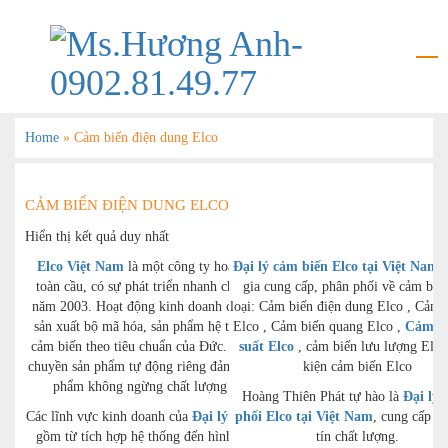
Home
»
Cảm biến điện dung Elco
CẢM BIẾN ĐIỆN DUNG ELCO
Hiển thị kết quả duy nhất
Elco Việt Nam
là một công ty hoạt động
Đại lý cảm biến Elco tại Việt Nam
c
toàn cầu, có sự phát triển nhanh chóng từ
gia cung cấp, phân phối về cảm biế
năm 2003. Hoạt động kinh doanh cốt lõi là
loại: Cảm biến điện dung Elco , Cảm 
sản xuất bộ mã hóa, sản phẩm hệ thống và
Elco , Cảm biến quang Elco ,
Cảm bi
cảm biến theo tiêu chuẩn của Đức. Các dây
suất Elco
, cảm biến lưu lượng Elco
chuyền sản phẩm tự động riêng đảm bảo sản
kiện cảm biến Elco
phẩm không ngừng chất lượng cao.
Hoàng Thiên Phát tự hào là
Đại lý 
Các lĩnh vực kinh doanh của
Đại lý Elco
phối Elco tại Việt Nam
bao
, cung cấp h
gồm từ tích hợp hệ thống đến hình thành,
tín chất lượng.