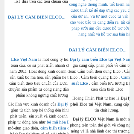
IoT dựa trên các tiêu chuẩn của Đức.
công nghệ thông minh, tiết kiệm năng
được thiết kế để đáp ứng các yêu cầu
của dự án. Và từ một cuộc tư vấn ba
ĐẠI LÝ CẢM BIẾN ELCO...
cho việc bảo trì đang diễn ra, tất cả c
pháp sưởi ấm đều được hỗ trợ bởi dị
hạng nhất và hỗ trợ sau bán hàng
ĐẠI LÝ CẢM BIẾN ELCO...
Elco Việt Nam
là một công ty hoạt động
Đại lý cảm biến Elco tại Việt Nam
c
toàn cầu, có sự phát triển nhanh chóng từ
gia cung cấp, phân phối về cảm biế
năm 2003. Hoạt động kinh doanh cốt lõi là
loại: Cảm biến điện dung Elco , Cảm 
sản xuất bộ mã hóa, sản phẩm hệ thống và
Elco , Cảm biến quang Elco ,
Cảm bi
cảm biến theo tiêu chuẩn của Đức. Các dây
suất Elco
, cảm biến lưu lượng Elco
chuyền sản phẩm tự động riêng đảm bảo sản
kiện cảm biến Elco
phẩm không ngừng chất lượng cao.
Hoàng Thiên Phát tự hào là
Đại lý 
Các lĩnh vực kinh doanh của
Đại lý Elco
phối Elco tại Việt Nam
bao
, cung cấp h
gồm từ tích hợp hệ thống đến hình thành,
tín chất lượng.
phát triển, sản xuất và kinh doanh các giải
Đại lý ELCO Việt Nam
là một nhà
pháp tự động hóa như
bộ mã hóa Elco
, cáp,
phong trên toàn thế giới về công ngh
mô-đun giao diện,
cảm biến tiệm cận Elco
,
nóng và là nhà lãnh đạo thị trường 