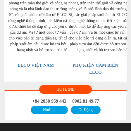
phong trên toàn thế giới về công nghệ nung
phong trên toàn thế giới về công ngh
nóng và là nhà lãnh đạo thị trường ở Thụy
nóng và là nhà lãnh đạo thị trường 
Sĩ, các giải pháp sưởi ấm từ ELCO kết hợp
Sĩ, các giải pháp sưởi ấm từ ELCO k
công nghệ thông minh, tiết kiệm năng lượng
công nghệ thông minh, tiết kiệm năng
được thiết kế để đáp ứng các yêu cầu riêng
được thiết kế để đáp ứng các yêu cầu
của dự án. Và từ một cuộc tư vấn ban đầu
của dự án. Và từ một cuộc tư vấn ba
cho việc bảo trì đang diễn ra, tất cả các giải
cho việc bảo trì đang diễn ra, tất cả c
pháp sưởi ấm đều được hỗ trợ bởi dịch vụ
pháp sưởi ấm đều được hỗ trợ bởi dị
hạng nhất và hỗ trợ sau bán hàng.
hạng nhất và hỗ trợ sau bán hàng
ELCO VIỆT NAM
PHỤ KIỆN CẢM BIẾN
ELCO
HOTLINE
+84 2838 959 442
0902.81.49.77
Hotline
Di Động