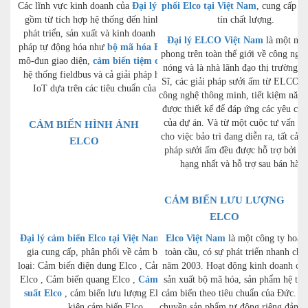
Các lĩnh vực kinh doanh của
Đại lý Elco
phối Elco tại Việt Nam
bao
, cung cấp h
gồm từ tích hợp hệ thống đến hình thành,
tín chất lượng.
phát triển, sản xuất và kinh doanh các giải
Đại lý ELCO Việt Nam
là một nhà
pháp tự động hóa như
bộ mã hóa Elco
, cáp,
phong trên toàn thế giới về công ngh
mô-đun giao diện,
cảm biến tiệm cận Elco
,
nóng và là nhà lãnh đạo thị trường 
hệ thống fieldbus và cả giải pháp hệ thống
Sĩ, các giải pháp sưởi ấm từ ELCO k
IoT dựa trên các tiêu chuẩn của Đức.
công nghệ thông minh, tiết kiệm năng
được thiết kế để đáp ứng các yêu cầu
của dự án. Và từ một cuộc tư vấn ba
CẢM BIẾN HÌNH ẢNH
cho việc bảo trì đang diễn ra, tất cả c
ELCO
pháp sưởi ấm đều được hỗ trợ bởi dị
hạng nhất và hỗ trợ sau bán hàng
CẢM BIẾN LƯU LƯỢNG
ELCO
Đại lý cảm biến Elco tại Việt Nam
chuyên
Elco Việt Nam
là một công ty hoạt
gia cung cấp, phân phối về cảm biến các
toàn cầu, có sự phát triển nhanh chó
loại: Cảm biến điện dung Elco , Cảm biến từ
năm 2003. Hoạt động kinh doanh cốt 
Elco , Cảm biến quang Elco ,
Cảm biến áp
sản xuất bộ mã hóa, sản phẩm hệ thố
suất Elco
, cảm biến lưu lượng Elco, Phụ
cảm biến theo tiêu chuẩn của Đức. C
kiện cảm biến Elco
chuyền sản phẩm tự động riêng đảm b