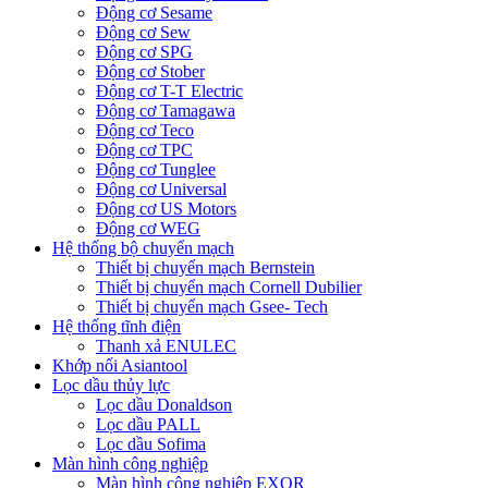
Động cơ Sesame
Động cơ Sew
Động cơ SPG
Động cơ Stober
Động cơ T-T Electric
Động cơ Tamagawa
Động cơ Teco
Động cơ TPC
Động cơ Tunglee
Động cơ Universal
Động cơ US Motors
Động cơ WEG
Hệ thống bộ chuyển mạch
Thiết bị chuyển mạch Bernstein
Thiết bị chuyển mạch Cornell Dubilier
Thiết bị chuyển mạch Gsee- Tech
Hệ thống tĩnh điện
Thanh xả ENULEC
Khớp nối Asiantool
Lọc dầu thủy lực
Lọc dầu Donaldson
Lọc dầu PALL
Lọc dầu Sofima
Màn hình công nghiệp
Màn hình công nghiệp EXOR