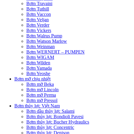
Bơm Travaini
Bơm Tuthill
Bơm Vaccon
Bơm Veljan
Bơm Verder
Bơm Vickers
Bơm Walrus Pump
Bơm Watson Marlow
Bơm Weinman
Bơm WERNERT – PUMPEN
Bơm WIGAM
Bơm Wilden
Bơm Yamada
Bơm Yeoshe
Bơm mỡ chịu nhiệt
Bơm mỡ Beka
Bơm mỡ Lincoln
Bơm mỡ Perma
Bơm mỡ Pressol
Bơm thủy lực Việt Nam
Bơm dầu thủy lực Salami
Bơm thủy lực Bondioli Pavesi
Bơm thủy lực Bucher Hydraulics
Bơm thủy lực Concentric
Bơm thủy lực Denison