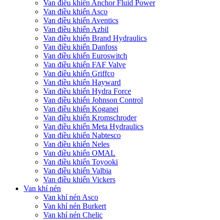
Van điều khiển Anchor Fluid Power
Van điều khiển Asco
Van điều khiển Aventics
Van điều khiển Azbil
Van điều khiển Brand Hydraulics
Van điều khiển Danfoss
Van điều khiển Euroswitch
Van điều khiển FAF Valve
Van điều khiển Griffco
Van điều khiển Hayward
Van điều khiển Hydra Force
Van điều khiển Johnson Control
Van điều khiển Koganei
Van điều khiển Kromschroder
Van điều khiển Meta Hydraulics
Van điều khiển Nabtesco
Van điều khiển Neles
Van điều khiển OMAL
Van điều khiển Toyooki
Van điều khiển Valbia
Van điều khiển Vickers
Van khí nén
Van khí nén Asco
Van khí nén Burkert
Van khí nén Chelic