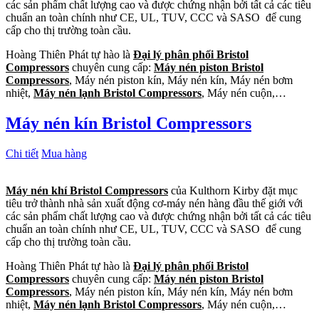
các sản phẩm chất lượng cao và được chứng nhận bởi tất cả các tiêu
chuẩn an toàn chính như CE, UL, TUV, CCC và SASO để cung
cấp cho thị trường toàn cầu.
Hoàng Thiên Phát tự hào là
Đại lý phân phối Bristol
Compressors
chuyên cung cấp:
Máy nén piston Bristol
Compressors
, Máy nén piston kín, Máy nén kín, Máy nén bơm
nhiệt,
Máy nén lạnh Bristol Compressors
, Máy nén cuộn,…
Máy nén kín Bristol Compressors
Chi tiết
Mua hàng
Máy nén khí Bristol Compressors
của Kulthorn Kirby đặt mục
tiêu trở thành nhà sản xuất động cơ-máy nén hàng đầu thế giới với
các sản phẩm chất lượng cao và được chứng nhận bởi tất cả các tiêu
chuẩn an toàn chính như CE, UL, TUV, CCC và SASO để cung
cấp cho thị trường toàn cầu.
Hoàng Thiên Phát tự hào là
Đại lý phân phối Bristol
Compressors
chuyên cung cấp:
Máy nén piston Bristol
Compressors
, Máy nén piston kín, Máy nén kín, Máy nén bơm
nhiệt,
Máy nén lạnh Bristol Compressors
, Máy nén cuộn,…