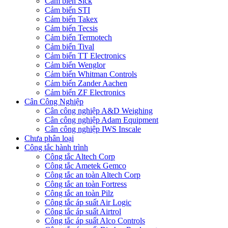
Cảm biến Sick
Cảm biến STI
Cảm biến Takex
Cảm biến Tecsis
Cảm biến Termotech
Cảm biến Tival
Cảm biến TT Electronics
Cảm biến Wenglor
Cảm biến Whitman Controls
Cảm biến Zander Aachen
Cảm biến ZF Electronics
Cân Công Nghiệp
Cân công nghiệp A&D Weighing
Cân công nghiệp Adam Equipment
Cân công nghiệp IWS Inscale
Chưa phân loại
Công tắc hành trình
Công tắc Altech Corp
Công tắc Ametek Gemco
Công tắc an toàn Altech Corp
Công tắc an toàn Fortress
Công tắc an toàn Pilz
Công tắc áp suất Air Logic
Công tắc áp suất Airtrol
Công tắc áp suất Alco Controls