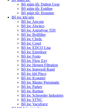
Bộ giảm tốc Dalton Gear
Bộ giảm tốc Enidine
Bộ giảm tốc Honpine
Bộ lọc khí nén
Bộ lọc Aircom
Bộ lọc Alwitco
Bộ lọc Astrodyne TDI
Bộ lọc Bollfilter
Bộ lọc Chelic
Bộ lọc Cosel
Bộ lọc EDCO Lisa
Bộ lọc Enerdoor
Bộ lọc Festo
Bộ lọc Flow Ezy
Bộ lọc Hengst Filtration
Bộ lọc Ingersoll Rand
Bộ lọc khí Pisco
Bộ lọc Koganei
Bộ lọc Master Pneumatic
Bộ lọc Parker
Bộ lọc Raritan
Bộ lọc Schroeder Industries
Bộ lọc STNC
Bộ lọc Vacuforce