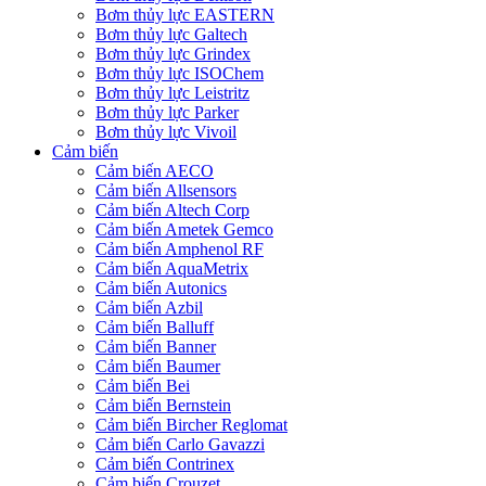
Bơm thủy lực EASTERN
Bơm thủy lực Galtech
Bơm thủy lực Grindex
Bơm thủy lực ISOChem
Bơm thủy lực Leistritz
Bơm thủy lực Parker
Bơm thủy lực Vivoil
Cảm biến
Cảm biến AECO
Cảm biến Allsensors
Cảm biến Altech Corp
Cảm biến Ametek Gemco
Cảm biến Amphenol RF
Cảm biến AquaMetrix
Cảm biến Autonics
Cảm biến Azbil
Cảm biến Balluff
Cảm biến Banner
Cảm biến Baumer
Cảm biến Bei
Cảm biến Bernstein
Cảm biến Bircher Reglomat
Cảm biến Carlo Gavazzi
Cảm biến Contrinex
Cảm biến Crouzet