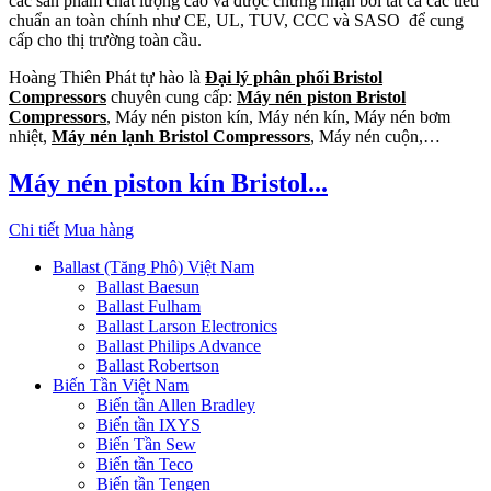
các sản phẩm chất lượng cao và được chứng nhận bởi tất cả các tiêu
chuẩn an toàn chính như CE, UL, TUV, CCC và SASO để cung
cấp cho thị trường toàn cầu.
Hoàng Thiên Phát tự hào là
Đại lý phân phối Bristol
Compressors
chuyên cung cấp:
Máy nén piston Bristol
Compressors
, Máy nén piston kín, Máy nén kín, Máy nén bơm
nhiệt,
Máy nén lạnh Bristol Compressors
, Máy nén cuộn,…
Máy nén piston kín Bristol...
Chi tiết
Mua hàng
Ballast (Tăng Phô) Việt Nam
Ballast Baesun
Ballast Fulham
Ballast Larson Electronics
Ballast Philips Advance
Ballast Robertson
Biến Tần Việt Nam
Biến tần Allen Bradley
Biến tần IXYS
Biến Tần Sew
Biến tần Teco
Biến tần Tengen