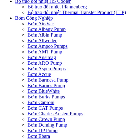
Bộ trao đổi nhiệt HS Cooler
Bộ trao đổi nhiệt Pfannenberg
Bộ trao đổi nhiệt Thermal Transfer Product (TTP)
Bơm Công Nghiệp
Bơm Air-Vac
Bơm Albany Pump
Bơm Albin Pump
Bơm Allweiler
Bơm Ampco Pumps
Bơm AMT Pump
Bơm Ansimag
Bơm ARO Pump
Bơm Aspen Pumps
Bơm Azcue
Bơm Barmesa Pump
Bơm Barnes Pump
Bơm BlueWhite
Bơm Burks Pumps
Bơm Caproni
Bơm CAT Pumps
Bơm Charles Austen Pumps
Bơm Crown Pump
Bơm Deming Pump
Bơm DP Pump
Bơm Ebara