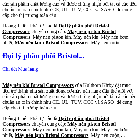
các sản phẩm chất lượng cao và được chứng nhận bởi tất cả các tiêu
chuẩn an toàn chính như CE, UL, TUV, CCC và SASO để cung
cấp cho thị trường toàn cầu.
Hoàng Thiên Phát tự hào là
Đại lý phân phối Bristol
Compressors
chuyên cung cấp:
Máy nén piston Bristol
Compressors
, Máy nén piston kín, Máy nén kín, Máy nén bơm
nhiệt,
Máy nén lạnh Bristol Compressors
, Máy nén cuộn,…
Đại lý phân phối Bristol...
Chi tiết
Mua hàng
Máy nén khí Bristol Compressors
của Kulthorn Kirby đặt mục
tiêu trở thành nhà sản xuất động cơ-máy nén hàng đầu thế giới với
các sản phẩm chất lượng cao và được chứng nhận bởi tất cả các tiêu
chuẩn an toàn chính như CE, UL, TUV, CCC và SASO để cung
cấp cho thị trường toàn cầu.
Hoàng Thiên Phát tự hào là
Đại lý phân phối Bristol
Compressors
chuyên cung cấp:
Máy nén piston Bristol
Compressors
, Máy nén piston kín, Máy nén kín, Máy nén bơm
nhiệt,
Máy nén lạnh Bristol Compressors
, Máy nén cuộn,…