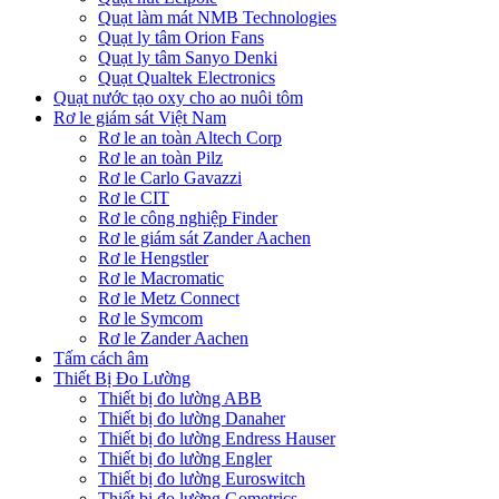
Quạt làm mát NMB Technologies
Quạt ly tâm Orion Fans
Quạt ly tâm Sanyo Denki
Quạt Qualtek Electronics
Quạt nước tạo oxy cho ao nuôi tôm
Rơ le giám sát Việt Nam
Rơ le an toàn Altech Corp
Rơ le an toàn Pilz
Rơ le Carlo Gavazzi
Rơ le CIT
Rơ le công nghiệp Finder
Rơ le giám sát Zander Aachen
Rơ le Hengstler
Rơ le Macromatic
Rơ le Metz Connect
Rơ le Symcom
Rơ le Zander Aachen
Tấm cách âm
Thiết Bị Đo Lường
Thiết bị đo lường ABB
Thiết bị đo lường Danaher
Thiết bị đo lường Endress Hauser
Thiết bị đo lường Engler
Thiết bị đo lường Euroswitch
Thiết bị đo lường Gometrics