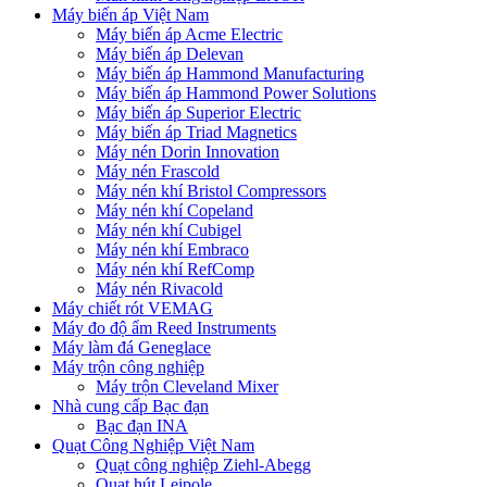
Máy biến áp Việt Nam
Máy biến áp Acme Electric
Máy biến áp Delevan
Máy biến áp Hammond Manufacturing
Máy biến áp Hammond Power Solutions
Máy biến áp Superior Electric
Máy biến áp Triad Magnetics
Máy nén Dorin Innovation
Máy nén Frascold
Máy nén khí Bristol Compressors
Máy nén khí Copeland
Máy nén khí Cubigel
Máy nén khí Embraco
Máy nén khí RefComp
Máy nén Rivacold
Máy chiết rót VEMAG
Máy đo độ ẩm Reed Instruments
Máy làm đá Geneglace
Máy trộn công nghiệp
Máy trộn Cleveland Mixer
Nhà cung cấp Bạc đạn
Bạc đạn INA
Quạt Công Nghiệp Việt Nam
Quạt công nghiệp Ziehl-Abegg
Quạt hút Leipole