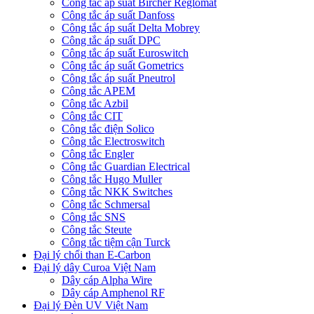
Công tắc áp suất Bircher Reglomat
Công tắc áp suất Danfoss
Công tắc áp suất Delta Mobrey
Công tắc áp suất DPC
Công tắc áp suất Euroswitch
Công tắc áp suất Gometrics
Công tắc áp suất Pneutrol
Công tắc APEM
Công tắc Azbil
Công tắc CIT
Công tắc điện Solico
Công tắc Electroswitch
Công tắc Engler
Công tắc Guardian Electrical
Công tắc Hugo Muller
Công tắc NKK Switches
Công tắc Schmersal
Công tắc SNS
Công tắc Steute
Công tắc tiệm cận Turck
Đại lý chổi than E-Carbon
Đại lý dây Curoa Việt Nam
Dây cáp Alpha Wire
Dây cáp Amphenol RF
Đại lý Đèn UV Việt Nam