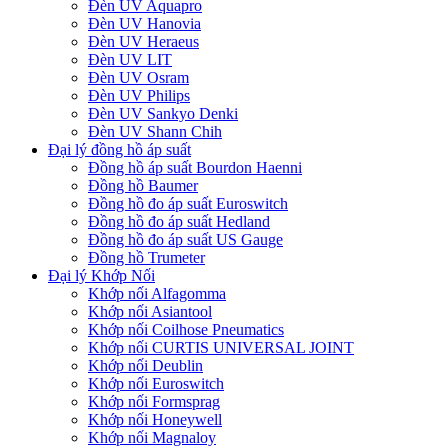
Đèn UV Aquapro
Đèn UV Hanovia
Đèn UV Heraeus
Đèn UV LIT
Đèn UV Osram
Đèn UV Philips
Đèn UV Sankyo Denki
Đèn UV Shann Chih
Đại lý đồng hồ áp suất
Đồng hồ áp suất Bourdon Haenni
Đồng hồ Baumer
Đồng hồ đo áp suất Euroswitch
Đồng hồ đo áp suất Hedland
Đồng hồ đo áp suất US Gauge
Đồng hồ Trumeter
Đại lý Khớp Nối
Khớp nối Alfagomma
Khớp nối Asiantool
Khớp nối Coilhose Pneumatics
Khớp nối CURTIS UNIVERSAL JOINT
Khớp nối Deublin
Khớp nối Euroswitch
Khớp nối Formsprag
Khớp nối Honeywell
Khớp nối Magnaloy