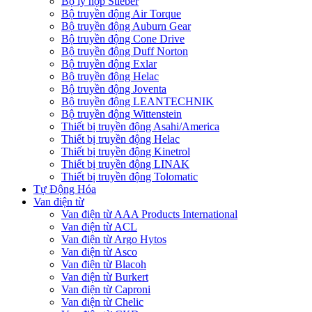
Bộ ly hợp Stieber
Bộ truyền động Air Torque
Bộ truyền động Auburn Gear
Bộ truyền động Cone Drive
Bộ truyền động Duff Norton
Bộ truyền động Exlar
Bộ truyền động Helac
Bộ truyền động Joventa
Bộ truyền động LEANTECHNIK
Bộ truyền động Wittenstein
Thiết bị truyền động Asahi/America
Thiết bị truyền động Helac
Thiết bị truyền động Kinetrol
Thiết bị truyền động LINAK
Thiết bị truyền động Tolomatic
Tự Động Hóa
Van điện từ
Van điện từ AAA Products International
Van điện từ ACL
Van điện từ Argo Hytos
Van điện từ Asco
Van điện từ Blacoh
Van điện từ Burkert
Van điện từ Caproni
Van điện từ Chelic