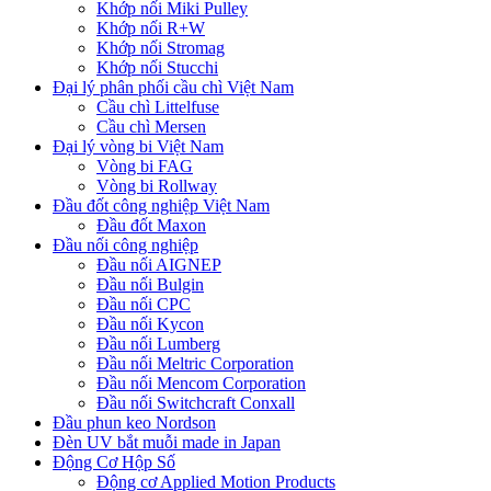
Khớp nối Miki Pulley
Khớp nối R+W
Khớp nối Stromag
Khớp nối Stucchi
Đại lý phân phối cầu chì Việt Nam
Cầu chì Littelfuse
Cầu chì Mersen
Đại lý vòng bi Việt Nam
Vòng bi FAG
Vòng bi Rollway
Đầu đốt công nghiệp Việt Nam
Đầu đốt Maxon
Đầu nối công nghiệp
Đầu nối AIGNEP
Đầu nối Bulgin
Đầu nối CPC
Đầu nối Kycon
Đầu nối Lumberg
Đầu nối Meltric Corporation
Đầu nối Mencom Corporation
Đầu nối Switchcraft Conxall
Đầu phun keo Nordson
Đèn UV bắt muỗi made in Japan
Động Cơ Hộp Số
Động cơ Applied Motion Products