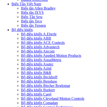
Biến Tần Việt Nam
Biến tần Allen Bradley
Biến tần IXYS
Biến Tần Sew
Biến tần Teco
Biến tần Tengen
Bộ điều khiển
Bộ điều khiển A.Eberle
Bộ điều khiển ABB
Bộ điều khiển ACE Controls
Bộ điều khiển Advantech
Bộ điều khiển Aircom
Bộ điều khiển Applied Motion Products
Bộ điều khiển AquaMetrix
Bộ điều khiển Asutec
Bộ điều khiển Azbil
Bộ điều khiển B&R
Bộ điều khiển Beckhoff
Bộ điều khiển Benshaw
Bộ điều khiển Bircher Reglomat
Bộ điều khiển Burkert
Bộ điều khiển Carel
Bộ điều khiển Cleveland Motion Controls
Bộ điều khiển Comadan