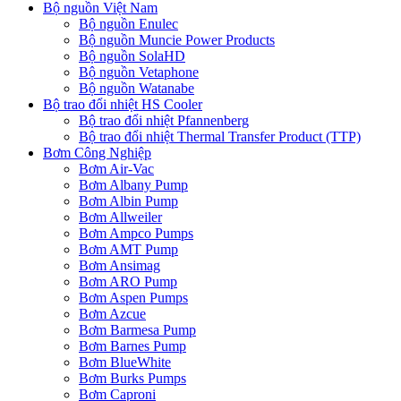
Bộ nguồn Việt Nam
Bộ nguồn Enulec
Bộ nguồn Muncie Power Products
Bộ nguồn SolaHD
Bộ nguồn Vetaphone
Bộ nguồn Watanabe
Bộ trao đổi nhiệt HS Cooler
Bộ trao đổi nhiệt Pfannenberg
Bộ trao đổi nhiệt Thermal Transfer Product (TTP)
Bơm Công Nghiệp
Bơm Air-Vac
Bơm Albany Pump
Bơm Albin Pump
Bơm Allweiler
Bơm Ampco Pumps
Bơm AMT Pump
Bơm Ansimag
Bơm ARO Pump
Bơm Aspen Pumps
Bơm Azcue
Bơm Barmesa Pump
Bơm Barnes Pump
Bơm BlueWhite
Bơm Burks Pumps
Bơm Caproni