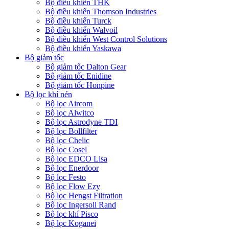
Bộ điều khiển THK
Bộ điều khiển Thomson Industries
Bộ điều khiển Turck
Bộ điều khiển Walvoil
Bộ điều khiển West Control Solutions
Bộ điều khiển Yaskawa
Bộ giảm tốc
Bộ giảm tốc Dalton Gear
Bộ giảm tốc Enidine
Bộ giảm tốc Honpine
Bộ lọc khí nén
Bộ lọc Aircom
Bộ lọc Alwitco
Bộ lọc Astrodyne TDI
Bộ lọc Bollfilter
Bộ lọc Chelic
Bộ lọc Cosel
Bộ lọc EDCO Lisa
Bộ lọc Enerdoor
Bộ lọc Festo
Bộ lọc Flow Ezy
Bộ lọc Hengst Filtration
Bộ lọc Ingersoll Rand
Bộ lọc khí Pisco
Bộ lọc Koganei