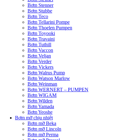
Bơm Stenner
Bơm Stubbe
Bơm Teco
Bơm Tellarini Pompe
Bơm Thoelen Pumpen
Bơm Toyooki
Bơm Travaini
Bơm Tuthill
Bơm Vaccon
Bơm Veljan
Bơm Verder
Bơm Vickers
Bơm Walrus Pump
Bơm Watson Marlow
Bơm Weinman
Bơm WERNERT – PUMPEN
Bơm WIGAM
Bơm Wilden
Bơm Yamada
Bơm Yeoshe
Bơm mỡ chịu nhiệt
Bơm mỡ Beka
Bơm mỡ Lincoln
Bơm mỡ Perma