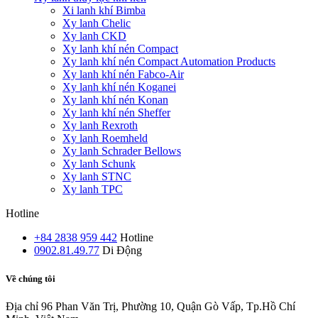
Xi lanh khí Bimba
Xy lanh Chelic
Xy lanh CKD
Xy lanh khí nén Compact
Xy lanh khí nén Compact Automation Products
Xy lanh khí nén Fabco-Air
Xy lanh khí nén Koganei
Xy lanh khí nén Konan
Xy lanh khí nén Sheffer
Xy lanh Rexroth
Xy lanh Roemheld
Xy lanh Schrader Bellows
Xy lanh Schunk
Xy lanh STNC
Xy lanh TPC
Hotline
+84 2838 959 442
Hotline
0902.81.49.77
Di Động
Về chúng tôi
Địa chỉ
96 Phan Văn Trị, Phường 10, Quận Gò Vấp, Tp.Hồ Chí