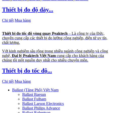
Thiết bị đo độ dày...
Chi tiết
Mua hàng
Thiết bị đo tốc độ vòng quay Peaktech
– Là công ty của Đức,
chuyên cung cấp các thiết bị đo lường công nghiệp, điện tử uy tín,
chất lượng.
Với kinh nghiệm sâu rộng trong nhiều ngành công nghiệp và công
nghệ,
Đại lý Peaktech Việt Nam
cung cấp cho khách hàng của
chúng tôi một nguồn duy nhất cho nhiều chuyên môn.
Thiết bị đo tốc độ...
Chi tiết
Mua hàng
Ballast (Tăng Phô) Việt Nam
Ballast Baesun
Ballast Fulham
Ballast Larson Electronics
Ballast Philips Advance
Ballast Robertson