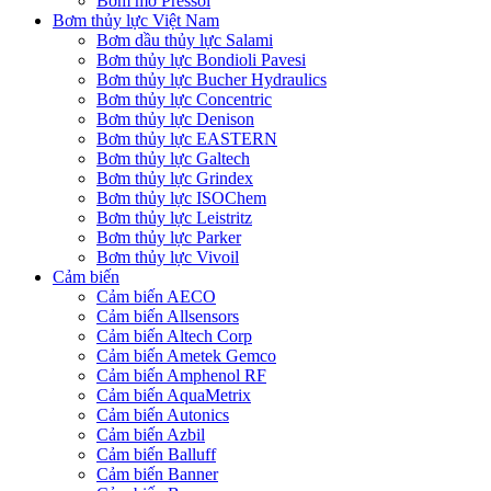
Bơm mỡ Pressol
Bơm thủy lực Việt Nam
Bơm dầu thủy lực Salami
Bơm thủy lực Bondioli Pavesi
Bơm thủy lực Bucher Hydraulics
Bơm thủy lực Concentric
Bơm thủy lực Denison
Bơm thủy lực EASTERN
Bơm thủy lực Galtech
Bơm thủy lực Grindex
Bơm thủy lực ISOChem
Bơm thủy lực Leistritz
Bơm thủy lực Parker
Bơm thủy lực Vivoil
Cảm biến
Cảm biến AECO
Cảm biến Allsensors
Cảm biến Altech Corp
Cảm biến Ametek Gemco
Cảm biến Amphenol RF
Cảm biến AquaMetrix
Cảm biến Autonics
Cảm biến Azbil
Cảm biến Balluff
Cảm biến Banner