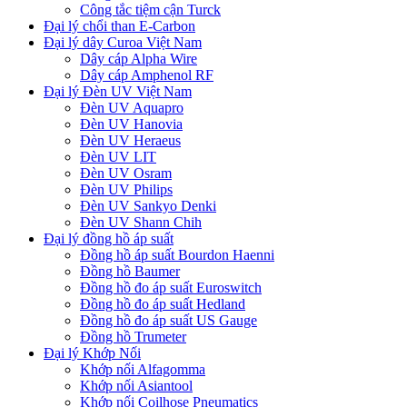
Công tắc tiệm cận Turck
Đại lý chổi than E-Carbon
Đại lý dây Curoa Việt Nam
Dây cáp Alpha Wire
Dây cáp Amphenol RF
Đại lý Đèn UV Việt Nam
Đèn UV Aquapro
Đèn UV Hanovia
Đèn UV Heraeus
Đèn UV LIT
Đèn UV Osram
Đèn UV Philips
Đèn UV Sankyo Denki
Đèn UV Shann Chih
Đại lý đồng hồ áp suất
Đồng hồ áp suất Bourdon Haenni
Đồng hồ Baumer
Đồng hồ đo áp suất Euroswitch
Đồng hồ đo áp suất Hedland
Đồng hồ đo áp suất US Gauge
Đồng hồ Trumeter
Đại lý Khớp Nối
Khớp nối Alfagomma
Khớp nối Asiantool
Khớp nối Coilhose Pneumatics