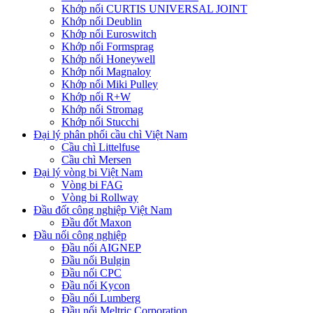
Khớp nối CURTIS UNIVERSAL JOINT
Khớp nối Deublin
Khớp nối Euroswitch
Khớp nối Formsprag
Khớp nối Honeywell
Khớp nối Magnaloy
Khớp nối Miki Pulley
Khớp nối R+W
Khớp nối Stromag
Khớp nối Stucchi
Đại lý phân phối cầu chì Việt Nam
Cầu chì Littelfuse
Cầu chì Mersen
Đại lý vòng bi Việt Nam
Vòng bi FAG
Vòng bi Rollway
Đầu đốt công nghiệp Việt Nam
Đầu đốt Maxon
Đầu nối công nghiệp
Đầu nối AIGNEP
Đầu nối Bulgin
Đầu nối CPC
Đầu nối Kycon
Đầu nối Lumberg
Đầu nối Meltric Corporation