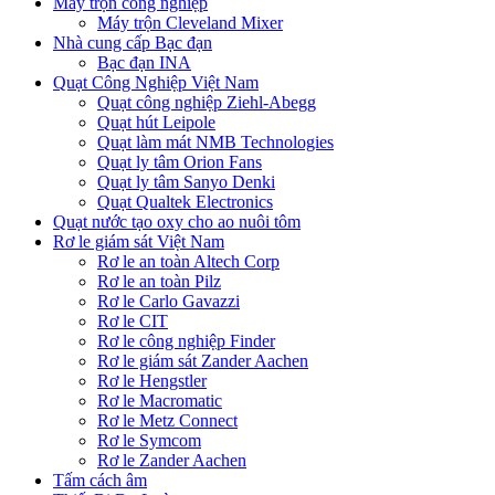
Máy trộn công nghiệp
Máy trộn Cleveland Mixer
Nhà cung cấp Bạc đạn
Bạc đạn INA
Quạt Công Nghiệp Việt Nam
Quạt công nghiệp Ziehl-Abegg
Quạt hút Leipole
Quạt làm mát NMB Technologies
Quạt ly tâm Orion Fans
Quạt ly tâm Sanyo Denki
Quạt Qualtek Electronics
Quạt nước tạo oxy cho ao nuôi tôm
Rơ le giám sát Việt Nam
Rơ le an toàn Altech Corp
Rơ le an toàn Pilz
Rơ le Carlo Gavazzi
Rơ le CIT
Rơ le công nghiệp Finder
Rơ le giám sát Zander Aachen
Rơ le Hengstler
Rơ le Macromatic
Rơ le Metz Connect
Rơ le Symcom
Rơ le Zander Aachen
Tấm cách âm