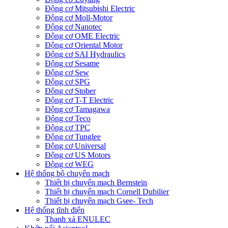
Động cơ Mitsubishi Electric
Động cơ Moll-Motor
Động cơ Nanotec
Động cơ OME Electric
Động cơ Oriental Motor
Động cơ SAI Hydraulics
Động cơ Sesame
Động cơ Sew
Động cơ SPG
Động cơ Stober
Động cơ T-T Electric
Động cơ Tamagawa
Động cơ Teco
Động cơ TPC
Động cơ Tunglee
Động cơ Universal
Động cơ US Motors
Động cơ WEG
Hệ thống bộ chuyển mạch
Thiết bị chuyển mạch Bernstein
Thiết bị chuyển mạch Cornell Dubilier
Thiết bị chuyển mạch Gsee- Tech
Hệ thống tĩnh điện
Thanh xả ENULEC