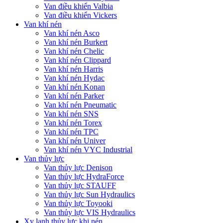
Van điều khiển Valbia
Van điều khiển Vickers
Van khí nén
Van khí nén Asco
Van khí nén Burkert
Van khí nén Chelic
Van khí nén Clippard
Van khí nén Harris
Van khí nén Hydac
Van khí nén Konan
Van khí nén Parker
Van khí nén Pneumatic
Van khí nén SNS
Van khí nén Torex
Van khí nén TPC
Van khí nén Univer
Van khí nén VYC Industrial
Van thủy lực
Van thủy lực Denison
Van thủy lực HydraForce
Van thủy lực STAUFF
Van thủy lực Sun Hydraulics
Van thủy lực Toyooki
Van thủy lực VIS Hydraulics
Xy lanh thủy lực khi nén