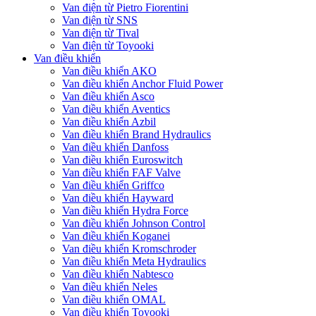
Van điện từ Pietro Fiorentini
Van điện từ SNS
Van điện từ Tival
Van điện từ Toyooki
Van điều khiển
Van điều khiển AKO
Van điều khiển Anchor Fluid Power
Van điều khiển Asco
Van điều khiển Aventics
Van điều khiển Azbil
Van điều khiển Brand Hydraulics
Van điều khiển Danfoss
Van điều khiển Euroswitch
Van điều khiển FAF Valve
Van điều khiển Griffco
Van điều khiển Hayward
Van điều khiển Hydra Force
Van điều khiển Johnson Control
Van điều khiển Koganei
Van điều khiển Kromschroder
Van điều khiển Meta Hydraulics
Van điều khiển Nabtesco
Van điều khiển Neles
Van điều khiển OMAL
Van điều khiển Toyooki