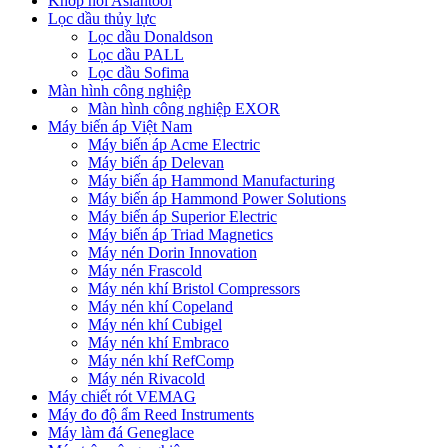
Khớp nối Asiantool
Lọc dầu thủy lực
Lọc dầu Donaldson
Lọc dầu PALL
Lọc dầu Sofima
Màn hình công nghiệp
Màn hình công nghiệp EXOR
Máy biến áp Việt Nam
Máy biến áp Acme Electric
Máy biến áp Delevan
Máy biến áp Hammond Manufacturing
Máy biến áp Hammond Power Solutions
Máy biến áp Superior Electric
Máy biến áp Triad Magnetics
Máy nén Dorin Innovation
Máy nén Frascold
Máy nén khí Bristol Compressors
Máy nén khí Copeland
Máy nén khí Cubigel
Máy nén khí Embraco
Máy nén khí RefComp
Máy nén Rivacold
Máy chiết rót VEMAG
Máy đo độ ẩm Reed Instruments
Máy làm đá Geneglace