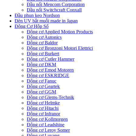
Đầu nối Mencom Corporation
Đầu nối Switchcraft Conxall
Đầu phun keo Nordson
Đèn UV bắt muỗi made in Japan
Động Cơ Hộp Số
Động cơ Applied Motion Products
Động cơ Autonics
Động cơ Baldor
Động cơ Bronzoni Motori Elettrici
Động cơ Burkert
Động cơ Cutler Hammer
Động cơ DKM
Động cơ Emod Motoren
Động cơ ESKRIDGE
Động cơ Fanuc
Động cơ Geartek
Động cơ GGM
Động cơ Glems-Technik
Động cơ Helmke
Động cơ Hitachi
Động cơ Infranor
Động cơ Kollmorgen
Động cơ Leadshine
Động cơ Leroy Somer
Động cơ Luyang