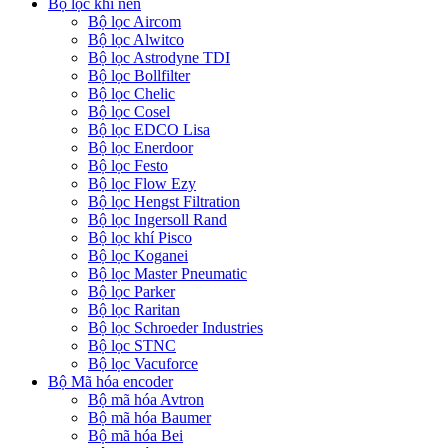
Bộ lọc khí nén
Bộ lọc Aircom
Bộ lọc Alwitco
Bộ lọc Astrodyne TDI
Bộ lọc Bollfilter
Bộ lọc Chelic
Bộ lọc Cosel
Bộ lọc EDCO Lisa
Bộ lọc Enerdoor
Bộ lọc Festo
Bộ lọc Flow Ezy
Bộ lọc Hengst Filtration
Bộ lọc Ingersoll Rand
Bộ lọc khí Pisco
Bộ lọc Koganei
Bộ lọc Master Pneumatic
Bộ lọc Parker
Bộ lọc Raritan
Bộ lọc Schroeder Industries
Bộ lọc STNC
Bộ lọc Vacuforce
Bộ Mã hóa encoder
Bộ mã hóa Avtron
Bộ mã hóa Baumer
Bộ mã hóa Bei