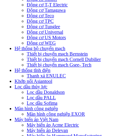
Động cơ T-T Electric
Động cơ Tamagawa
Động cơ Teco
Động cơ TPC
Động cơ Tunglee
Động cơ Universal
Động cơ US Motors
Động cơ WEG
Hệ thống bộ chuyển mạch
Thiết bị chuyển mạch Bernstein
Thiết bị chuyển mạch Cornell Dubilier
Thiết bị chuyển mạch Gsee- Tech
Hệ thống tĩnh điện
Thanh xả ENULEC
Khớp nối Asiantool
Lọc dầu thủy lực
Lọc dầu Donaldson
Lọc dầu PALL
Lọc dầu Sofima
Màn hình công nghiệp
Màn hình công nghiệp EXOR
Máy biến áp Việt Nam
Máy biến áp Acme Electric
Máy biến áp Delevan
Máy biến áp Hammond Manufacturing