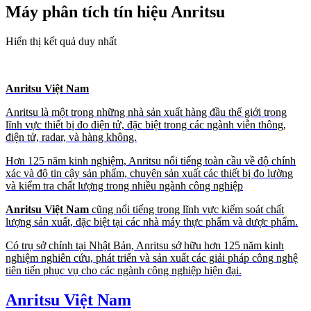
Máy phân tích tín hiệu Anritsu
Hiển thị kết quả duy nhất
Anritsu Việt Nam
Anritsu là một trong những nhà sản xuất hàng đầu thế giới trong
lĩnh vực thiết bị đo điện tử, đặc biệt trong các ngành viễn thông,
điện tử, radar, và hàng không.
Hơn 125 năm kinh nghiệm, Anritsu nổi tiếng toàn cầu về độ chính
xác và độ tin cậy sản phẩm, chuyên sản xuất các thiết bị đo lường
và kiểm tra chất lượng trong nhiều ngành công nghiệp
Anritsu Việt Nam
cũng nổi tiếng trong lĩnh vực kiểm soát chất
lượng sản xuất, đặc biệt tại các nhà máy thực phẩm và dược phẩm.
Có trụ sở chính tại Nhật Bản, Anritsu sở hữu hơn 125 năm kinh
nghiệm nghiên cứu, phát triển và sản xuất các giải pháp công nghệ
tiên tiến phục vụ cho các ngành công nghiệp hiện đại.
Anritsu Việt Nam