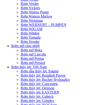
Bơm Verder
Bơm Vickers
Bơm Walrus Pump
Bơm Watson Marlow
Bơm Weinman
Bơm WERNERT – PUMPEN
Bơm WIGAM
Bơm Wilden
Bơm Yamada
Bơm Yeoshe
Bơm mỡ chịu nhiệt
Bơm mỡ Beka
Bơm mỡ Lincoln
Bơm mỡ Perma
Bơm mỡ Pressol
Bơm thủy lực Việt Nam
Bơm dầu thủy lực Salami
Bơm thủy lực Bondioli Pavesi
Bơm thủy lực Bucher Hydraulics
Bơm thủy lực Concentric
Bơm thủy lực Denison
Bơm thủy lực EASTERN
Bơm thủy lực Galtech
Bơm thủy lực Grindex
Bơm thủy lực ISOChem