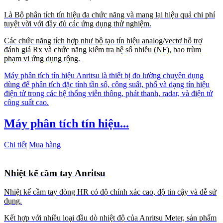
Là Bộ phân tích tín hiệu đa chức năng và mang lại hiệu quả chi phí
tuyệt vời với đầy đủ các ứng dụng thử nghiệm.
Các chức năng tích hợp như bộ tạo tín hiệu analog/vectơ hỗ trợ
đánh giá Rx và chức năng kiểm tra hệ số nhiễu (NF), bao trùm
phạm vi ứng dụng rộng.
Máy phân tích tín hiệu Anritsu là thiết bị đo lường chuyên dụng
dùng để phân tích đặc tính tần số, công suất, phổ và dạng tín hiệu
điện tử trong các hệ thống viễn thông, phát thanh, radar, và điện tử
công suất cao.
Máy phân tích tín hiệu...
Chi tiết
Mua hàng
Nhiệt kế cầm tay Anritsu
Nhiệt kế cầm tay dòng HR có độ chính xác cao, độ tin cậy và dễ sử
dụng.
Kết hợp với nhiều loại đầu dò nhiệt độ của Anritsu Meter, sản phẩm