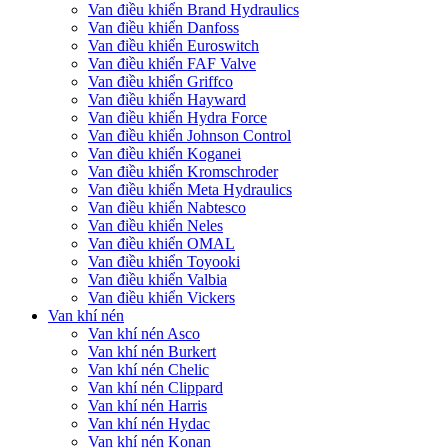
Van điều khiển Brand Hydraulics
Van điều khiển Danfoss
Van điều khiển Euroswitch
Van điều khiển FAF Valve
Van điều khiển Griffco
Van điều khiển Hayward
Van điều khiển Hydra Force
Van điều khiển Johnson Control
Van điều khiển Koganei
Van điều khiển Kromschroder
Van điều khiển Meta Hydraulics
Van điều khiển Nabtesco
Van điều khiển Neles
Van điều khiển OMAL
Van điều khiển Toyooki
Van điều khiển Valbia
Van điều khiển Vickers
Van khí nén
Van khí nén Asco
Van khí nén Burkert
Van khí nén Chelic
Van khí nén Clippard
Van khí nén Harris
Van khí nén Hydac
Van khí nén Konan