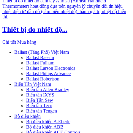
Thiết bị đo nhiệt độ cầm tay Anritsu (Anritsu Handheld
Thermometer) hoạt động dựa trên nguyên lý chuyển đổi tín hiệu
nhiệt điện từ đầu dò (cảm biến nhiệt độ) thành giá trị nhiệt độ hiển
thị.
Thiết bị đo nhiệt độ...
Chi tiết
Mua hàng
Ballast (Tăng Phô) Việt Nam
Ballast Baesun
Ballast Fulham
Ballast Larson Electronics
Ballast Philips Advance
Ballast Robertson
Biến Tần Việt Nam
Biến tần Allen Bradley
Biến tần IXYS
Biến Tần Sew
Biến tần Teco
Biến tần Tengen
Bộ điều khiển
Bộ điều khiển A.Eberle
Bộ điều khiển ABB
Bộ điều khiển ACE Controls