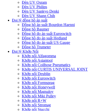
Đèn UV Osram
Đèn UV Philips
Đèn UV Sankyo Denki
Đèn UV Shann Chih
Đại lý đồng hồ áp suất
Đồng hồ áp suất Bourdon Haenni
Đồng hồ Baumer
Đồng hồ đo áp suất Euroswitch
Đồng hồ đo áp suất Hedland
Đồng hồ đo áp suất US Gauge
Đồng hồ Trumeter
Đại lý Khớp Nối
Khớp nối Alfagomma
Khớp nối Asiantool
Khớp nối Coilhose Pneumatics
Khớp nối CURTIS UNIVERSAL JOINT
Khớp nối Deublin
Khớp nối Euroswitch
Khớp nối Formsprag
Khớp nối Honeywell
Khớp nối Magnaloy
Khớp nối Miki Pulley
Khớp nối R+W
Khớp nối Stromag
Khớp nối Stucchi