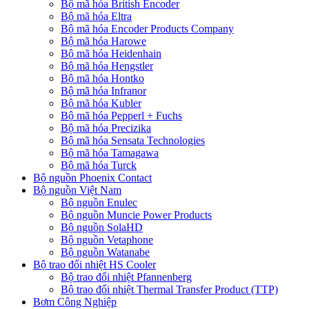
Bộ mã hóa British Encoder
Bộ mã hóa Eltra
Bộ mã hóa Encoder Products Company
Bộ mã hóa Harowe
Bộ mã hóa Heidenhain
Bộ mã hóa Hengstler
Bộ mã hóa Hontko
Bộ mã hóa Infranor
Bộ mã hóa Kubler
Bộ mã hóa Pepperl + Fuchs
Bộ mã hóa Precizika
Bộ mã hóa Sensata Technologies
Bộ mã hóa Tamagawa
Bộ mã hóa Turck
Bộ nguồn Phoenix Contact
Bộ nguồn Việt Nam
Bộ nguồn Enulec
Bộ nguồn Muncie Power Products
Bộ nguồn SolaHD
Bộ nguồn Vetaphone
Bộ nguồn Watanabe
Bộ trao đổi nhiệt HS Cooler
Bộ trao đổi nhiệt Pfannenberg
Bộ trao đổi nhiệt Thermal Transfer Product (TTP)
Bơm Công Nghiệp