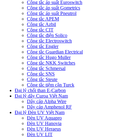
Công tắc áp suất Euroswitch
Công tắc áp suất Gometrics
Công tắc áp suất Pneutrol
Công tắc APEM
Công tắc Azbil
Công tắc CIT
Công tắc điện Solico
Công tắc Electroswitch
Công tắc Engler
Công tắc Guardian Electrical
Công tắc Hugo Muller
Công tắc NKK Switches
Công tắc Schmersal
Công tắc SNS
Công tắc Steute
Công tắc tiệm cận Turck
Đại lý chổi than E-Carbon
Đại lý dây Curoa Việt Nam
Dây cáp Alpha Wire
Dây cáp Amphenol RF
Đại lý Đèn UV Việt Nam
Đèn UV Aquapro
Đèn UV Hanovia
Đèn UV Heraeus
Đèn UV LIT