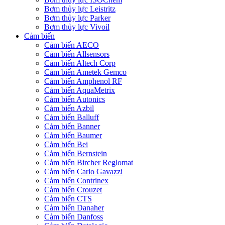
Bơm thủy lực Leistritz
Bơm thủy lực Parker
Bơm thủy lực Vivoil
Cảm biến
Cảm biến AECO
Cảm biến Allsensors
Cảm biến Altech Corp
Cảm biến Ametek Gemco
Cảm biến Amphenol RF
Cảm biến AquaMetrix
Cảm biến Autonics
Cảm biến Azbil
Cảm biến Balluff
Cảm biến Banner
Cảm biến Baumer
Cảm biến Bei
Cảm biến Bernstein
Cảm biến Bircher Reglomat
Cảm biến Carlo Gavazzi
Cảm biến Contrinex
Cảm biến Crouzet
Cảm biến CTS
Cảm biến Danaher
Cảm biến Danfoss