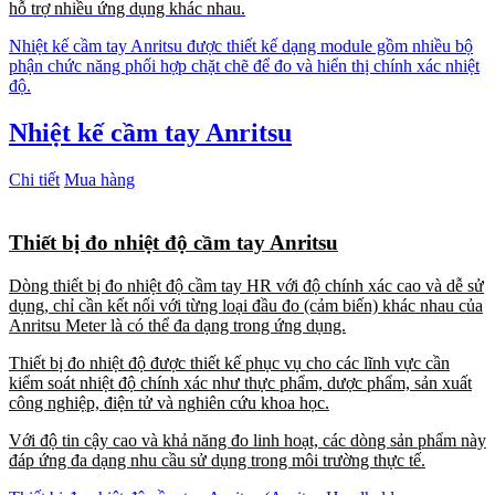
hỗ trợ nhiều ứng dụng khác nhau.
Nhiệt kế cầm tay Anritsu được thiết kế dạng module gồm nhiều bộ
phận chức năng phối hợp chặt chẽ để đo và hiển thị chính xác nhiệt
độ.
Nhiệt kế cầm tay Anritsu
Chi tiết
Mua hàng
Thiết bị đo nhiệt độ cầm tay Anritsu
Dòng thiết bị đo nhiệt độ cầm tay HR với độ chính xác cao và dễ sử
dụng, chỉ cần kết nối với từng loại đầu đo (cảm biến) khác nhau của
Anritsu Meter là có thể đa dạng trong ứng dụng.
Thiết bị đo nhiệt độ được thiết kế phục vụ cho các lĩnh vực cần
kiểm soát nhiệt độ chính xác như thực phẩm, dược phẩm, sản xuất
công nghiệp, điện tử và nghiên cứu khoa học.
Với độ tin cậy cao
và khả năng đo linh hoạt, các dòng sản phẩm này
đáp ứng đa dạng nhu cầu sử dụng trong môi trường thực tế.