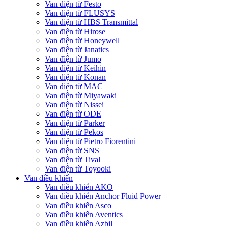
Van điện từ Festo
Van điện từ FLUSYS
Van điện từ HBS Transmittal
Van điện từ Hirose
Van điện từ Honeywell
Van điện từ Janatics
Van điện từ Jumo
Van điện từ Keihin
Van điện từ Konan
Van điện từ MAC
Van điện từ Miyawaki
Van điện từ Nissei
Van điện từ ODE
Van điện từ Parker
Van điện từ Pekos
Van điện từ Pietro Fiorentini
Van điện từ SNS
Van điện từ Tival
Van điện từ Toyooki
Van điều khiển
Van điều khiển AKO
Van điều khiển Anchor Fluid Power
Van điều khiển Asco
Van điều khiển Aventics
Van điều khiển Azbil