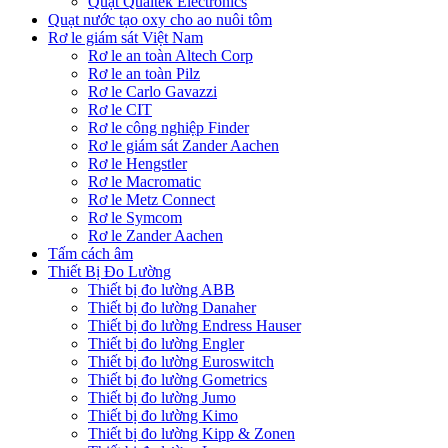
Quạt Qualtek Electronics
Quạt nước tạo oxy cho ao nuôi tôm
Rơ le giám sát Việt Nam
Rơ le an toàn Altech Corp
Rơ le an toàn Pilz
Rơ le Carlo Gavazzi
Rơ le CIT
Rơ le công nghiệp Finder
Rơ le giám sát Zander Aachen
Rơ le Hengstler
Rơ le Macromatic
Rơ le Metz Connect
Rơ le Symcom
Rơ le Zander Aachen
Tấm cách âm
Thiết Bị Đo Lường
Thiết bị đo lường ABB
Thiết bị đo lường Danaher
Thiết bị đo lường Endress Hauser
Thiết bị đo lường Engler
Thiết bị đo lường Euroswitch
Thiết bị đo lường Gometrics
Thiết bị đo lường Jumo
Thiết bị đo lường Kimo
Thiết bị đo lường Kipp & Zonen