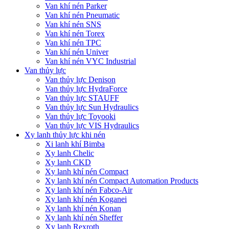
Van khí nén Parker
Van khí nén Pneumatic
Van khí nén SNS
Van khí nén Torex
Van khí nén TPC
Van khí nén Univer
Van khí nén VYC Industrial
Van thủy lực
Van thủy lực Denison
Van thủy lực HydraForce
Van thủy lực STAUFF
Van thủy lực Sun Hydraulics
Van thủy lực Toyooki
Van thủy lực VIS Hydraulics
Xy lanh thủy lực khi nén
Xi lanh khí Bimba
Xy lanh Chelic
Xy lanh CKD
Xy lanh khí nén Compact
Xy lanh khí nén Compact Automation Products
Xy lanh khí nén Fabco-Air
Xy lanh khí nén Koganei
Xy lanh khí nén Konan
Xy lanh khí nén Sheffer
Xy lanh Rexroth