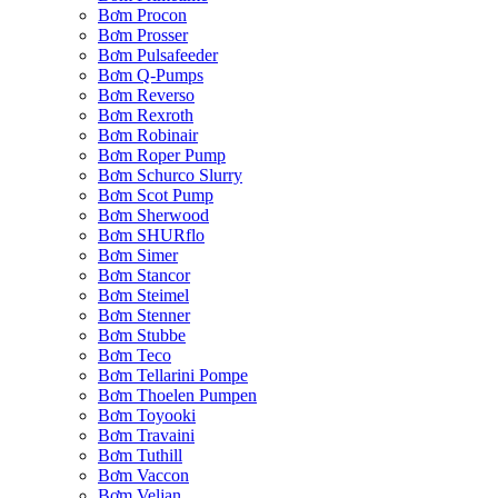
Bơm Procon
Bơm Prosser
Bơm Pulsafeeder
Bơm Q-Pumps
Bơm Reverso
Bơm Rexroth
Bơm Robinair
Bơm Roper Pump
Bơm Schurco Slurry
Bơm Scot Pump
Bơm Sherwood
Bơm SHURflo
Bơm Simer
Bơm Stancor
Bơm Steimel
Bơm Stenner
Bơm Stubbe
Bơm Teco
Bơm Tellarini Pompe
Bơm Thoelen Pumpen
Bơm Toyooki
Bơm Travaini
Bơm Tuthill
Bơm Vaccon
Bơm Veljan