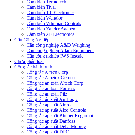
Cảm biến Termotech
Cảm biến Tival
Cảm biến TT Electronics
Cảm biến Wenglor
Cảm biến Whitman Controls
Cảm biến Zander Aachen
Cảm biến ZF Electronics
Cân Công Nghiệp
Cân công nghiệp A&D Weighing
Cân công nghiệp Adam Equipment
Cân công nghiệp IWS Inscale
Chưa phân loại
Công tắc hành trình
Công tắc Altech Corp
Công tắc Ametek Gemco
Công tắc an toàn Altech Corp
Công tắc an toàn Fortress
Công tắc an toàn Pilz
Công tắc áp suất Air Logic
Công tắc áp suất Airtrol
Công tắc áp suất Alco Controls
Công tắc áp suất Bircher Reglomat
Công tắc áp suất Danfoss
Công tắc áp suất Delta Mobrey
Công tắc áp suất DPC