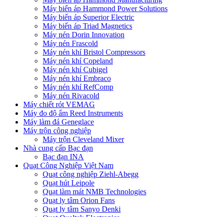
Máy biến áp Hammond Power Solutions
Máy biến áp Superior Electric
Máy biến áp Triad Magnetics
Máy nén Dorin Innovation
Máy nén Frascold
Máy nén khí Bristol Compressors
Máy nén khí Copeland
Máy nén khí Cubigel
Máy nén khí Embraco
Máy nén khí RefComp
Máy nén Rivacold
Máy chiết rót VEMAG
Máy đo độ ẩm Reed Instruments
Máy làm đá Geneglace
Máy trộn công nghiệp
Máy trộn Cleveland Mixer
Nhà cung cấp Bạc đạn
Bạc đạn INA
Quạt Công Nghiệp Việt Nam
Quạt công nghiệp Ziehl-Abegg
Quạt hút Leipole
Quạt làm mát NMB Technologies
Quạt ly tâm Orion Fans
Quạt ly tâm Sanyo Denki