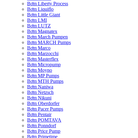
Bơm Liberty Process
Bơm Liquiflo
Bơm Little Giant
Bơm LMI
Bơm LUTZ
Bơm Magnatex
Bơm March Pumpen
Bơm MARCH Pumps
Bơm Marco
Bơm Marzocchi
Bơm Masterflex
Bơm Micropump
Bơm Moyno
Bơm MP Pumps
Bơm MTH Pumps
Bơm Naniwa
Bơm Netzsch
Bơm Nikuni
Bơm Oberdorfer
Bơm Pacer Pumps
Bơm Pentair
Bơm POMTAVA
Bơm Ponndorf
Bơm Price Pump
Bơm Primetime