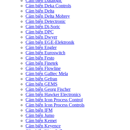
Cảm biến Datalogic
Cảm biến Deka Controls
Cảm biến Delta
Cảm biến Delta Mobrey
Cảm biến Detectronic
Cảm biến Di-Soric
Cảm biến DPC
Cảm biến Dwyer
Cảm biến EGE-Elektronik
Cảm biến Engler
Cảm biến Euroswitch
Cảm biến Festo
Cảm biến Finetek
Cảm biến Flowline
Cảm biến Galltec Mela
Cảm biến Gefran
Cảm biến GEMS
Cảm biến Georg Fischer
Cảm biến Hawker Electronics
Cảm biến Icon Process Control
Cảm biến Icon Process Controls
Cảm biến IFM
Cảm biến Jumo
Cảm biến Kemet
Cảm biến Keyence