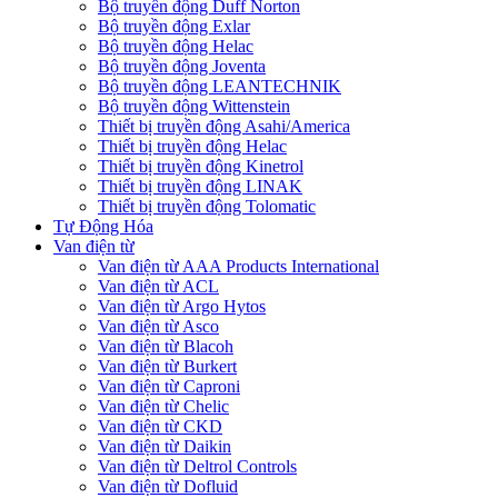
Bộ truyền động Duff Norton
Bộ truyền động Exlar
Bộ truyền động Helac
Bộ truyền động Joventa
Bộ truyền động LEANTECHNIK
Bộ truyền động Wittenstein
Thiết bị truyền động Asahi/America
Thiết bị truyền động Helac
Thiết bị truyền động Kinetrol
Thiết bị truyền động LINAK
Thiết bị truyền động Tolomatic
Tự Động Hóa
Van điện từ
Van điện từ AAA Products International
Van điện từ ACL
Van điện từ Argo Hytos
Van điện từ Asco
Van điện từ Blacoh
Van điện từ Burkert
Van điện từ Caproni
Van điện từ Chelic
Van điện từ CKD
Van điện từ Daikin
Van điện từ Deltrol Controls
Van điện từ Dofluid