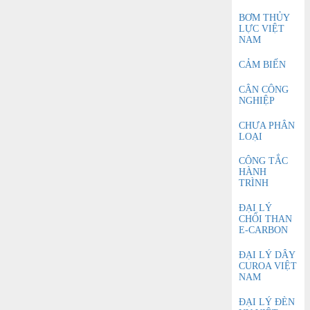
BƠM THỦY
LỰC VIỆT
NAM
CẢM BIẾN
CÂN CÔNG
NGHIỆP
CHƯA PHÂN
LOẠI
CÔNG TẮC
HÀNH
TRÌNH
ĐẠI LÝ
CHỔI THAN
E-CARBON
ĐẠI LÝ DÂY
CUROA VIỆT
NAM
ĐẠI LÝ ĐÈN