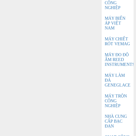
CÔNG
NGHIỆP
MÁY BIẾN
ÁP VIỆT
NAM
MÁY CHIẾT
RÓT VEMAG
MÁY ĐO ĐỘ
ẨM REED
INSTRUMENTS
MÁY LÀM
ĐÁ
GENEGLACE
MÁY TRỘN
CÔNG
NGHIỆP
NHÀ CUNG
CẤP BẠC
ĐẠN