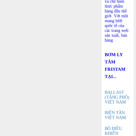
và chế biến
thực phẩm
hàng đầu thế
giới. Với một
mạng lưới
quốc tế của
các trang web
sản xuất, bán
hàng
BƠM LY
TÂM
FRISTAM
TẠI...
BALLAST
(TĂNG PHÔ)
VIỆT NAM
BIẾN TẦN
VIỆT NAM
BỘ ĐIỀU
KHIỂN