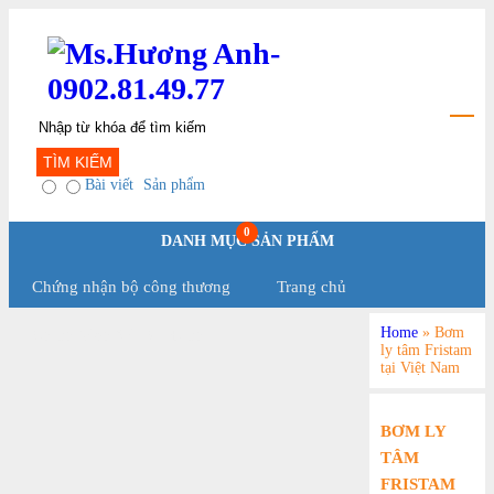
TÌM KIẾM
Bài viết
Sản phẩm
0
DANH MỤC SẢN PHẨM
Chứng nhận bộ công thương
Trang chủ
Home
»
Bơm
Chính Sách Và Qui Định
ly tâm Fristam
tại Việt Nam
BƠM LY
TÂM
FRISTAM