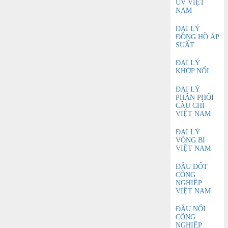
UV VIỆT
NAM
ĐẠI LÝ
ĐỒNG HỒ ÁP
SUẤT
ĐẠI LÝ
KHỚP NỐI
ĐẠI LÝ
PHÂN PHỐI
CẦU CHÌ
VIỆT NAM
ĐẠI LÝ
VÒNG BI
VIỆT NAM
ĐẦU ĐỐT
CÔNG
NGHIỆP
VIỆT NAM
ĐẦU NỐI
CÔNG
NGHIỆP