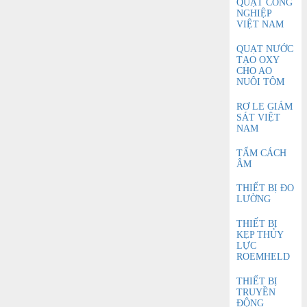
QUẠT CÔNG
NGHIỆP
VIỆT NAM
QUẠT NƯỚC
TẠO OXY
CHO AO
NUÔI TÔM
RƠ LE GIÁM
SÁT VIỆT
NAM
TẤM CÁCH
ÂM
THIẾT BỊ ĐO
LƯỜNG
THIẾT BỊ
KẸP THỦY
LỰC
ROEMHELD
THIẾT BỊ
TRUYỀN
ĐỘNG