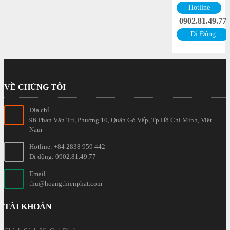
Hotline
0902.81.49.77
Di Động
VỀ CHÚNG TÔI
Địa chỉ
96 Phan Văn Trị, Phường 10, Quận Gò Vấp, Tp.Hồ Chí Minh, Việt
Nam
Hotline: +84 2838 959 442
Di động: 0902.81.49.77
Email
thu@hoangthienphat.com
TÀI KHOẢN