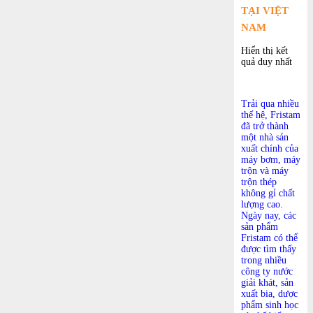
TẠI VIỆT
NAM
Hiển thị kết
quả duy nhất
Trải qua nhiều
thế hệ, Fristam
đã trở thành
một nhà sản
xuất chính của
máy bơm, máy
trộn và máy
trộn thép
không gỉ chất
lượng cao.
Ngày nay, các
sản phẩm
Fristam có thể
được tìm thấy
trong nhiều
công ty nước
giải khát, sản
xuất bia, dược
phẩm sinh học