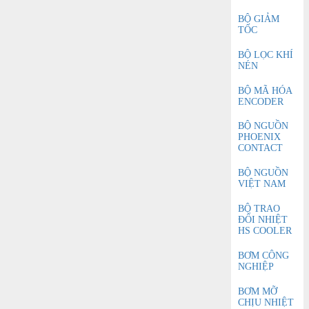
BỘ GIẢM
TỐC
BỘ LỌC KHÍ
NÉN
BỘ MÃ HÓA
ENCODER
BỘ NGUỒN
PHOENIX
CONTACT
BỘ NGUỒN
VIỆT NAM
BỘ TRAO
ĐỔI NHIỆT
HS COOLER
BƠM CÔNG
NGHIỆP
BƠM MỠ
CHỊU NHIỆT