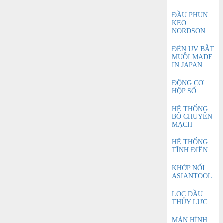
ĐẦU PHUN
KEO
NORDSON
ĐÈN UV BẮT
MUỖI MADE
IN JAPAN
ĐỘNG CƠ
HỘP SỐ
HỆ THỐNG
BỘ CHUYỂN
MẠCH
HỆ THỐNG
TĨNH ĐIỆN
KHỚP NỐI
ASIANTOOL
LỌC DẦU
THỦY LỰC
MÀN HÌNH