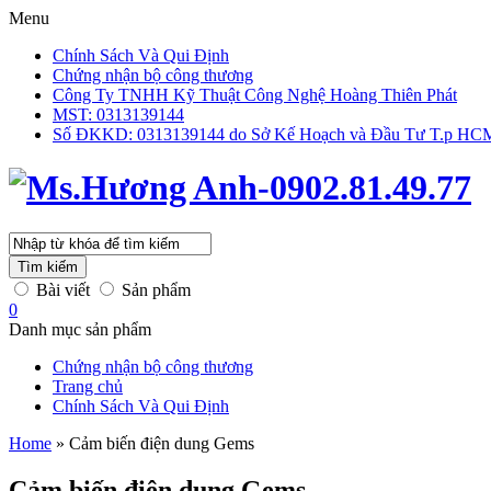
Menu
Chính Sách Và Qui Định
Chứng nhận bộ công thương
Công Ty TNHH Kỹ Thuật Công Nghệ Hoàng Thiên Phát
MST: 0313139144
Số ĐKKD: 0313139144 do Sở Kế Hoạch và Đầu Tư T.p HCM 
Tìm kiếm
Bài viết
Sản phẩm
0
Danh mục sản phẩm
Chứng nhận bộ công thương
Trang chủ
Chính Sách Và Qui Định
Home
»
Cảm biến điện dung Gems
Cảm biến điện dung Gems