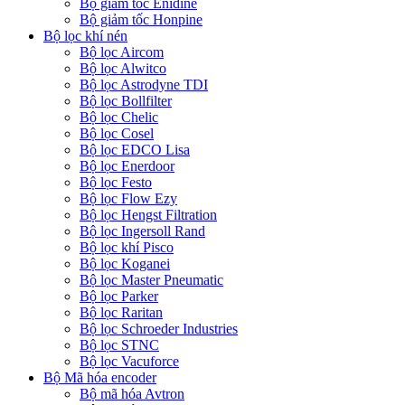
Bộ giảm tốc Enidine
Bộ giảm tốc Honpine
Bộ lọc khí nén
Bộ lọc Aircom
Bộ lọc Alwitco
Bộ lọc Astrodyne TDI
Bộ lọc Bollfilter
Bộ lọc Chelic
Bộ lọc Cosel
Bộ lọc EDCO Lisa
Bộ lọc Enerdoor
Bộ lọc Festo
Bộ lọc Flow Ezy
Bộ lọc Hengst Filtration
Bộ lọc Ingersoll Rand
Bộ lọc khí Pisco
Bộ lọc Koganei
Bộ lọc Master Pneumatic
Bộ lọc Parker
Bộ lọc Raritan
Bộ lọc Schroeder Industries
Bộ lọc STNC
Bộ lọc Vacuforce
Bộ Mã hóa encoder
Bộ mã hóa Avtron