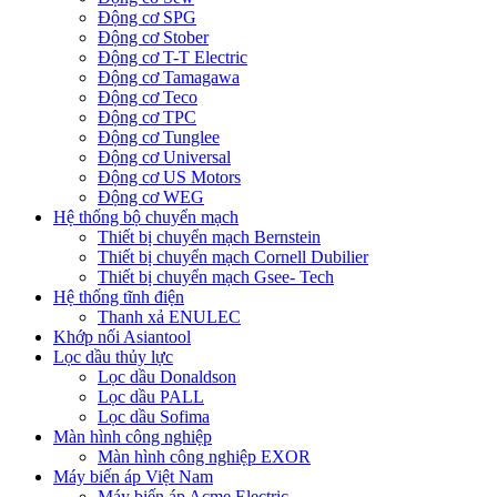
Động cơ SPG
Động cơ Stober
Động cơ T-T Electric
Động cơ Tamagawa
Động cơ Teco
Động cơ TPC
Động cơ Tunglee
Động cơ Universal
Động cơ US Motors
Động cơ WEG
Hệ thống bộ chuyển mạch
Thiết bị chuyển mạch Bernstein
Thiết bị chuyển mạch Cornell Dubilier
Thiết bị chuyển mạch Gsee- Tech
Hệ thống tĩnh điện
Thanh xả ENULEC
Khớp nối Asiantool
Lọc dầu thủy lực
Lọc dầu Donaldson
Lọc dầu PALL
Lọc dầu Sofima
Màn hình công nghiệp
Màn hình công nghiệp EXOR
Máy biến áp Việt Nam
Máy biến áp Acme Electric