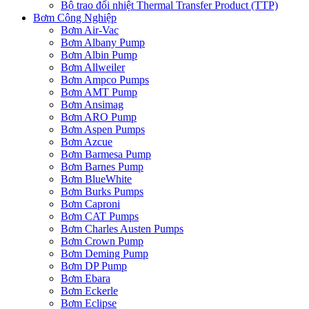
Bộ trao đổi nhiệt Thermal Transfer Product (TTP)
Bơm Công Nghiệp
Bơm Air-Vac
Bơm Albany Pump
Bơm Albin Pump
Bơm Allweiler
Bơm Ampco Pumps
Bơm AMT Pump
Bơm Ansimag
Bơm ARO Pump
Bơm Aspen Pumps
Bơm Azcue
Bơm Barmesa Pump
Bơm Barnes Pump
Bơm BlueWhite
Bơm Burks Pumps
Bơm Caproni
Bơm CAT Pumps
Bơm Charles Austen Pumps
Bơm Crown Pump
Bơm Deming Pump
Bơm DP Pump
Bơm Ebara
Bơm Eckerle
Bơm Eclipse