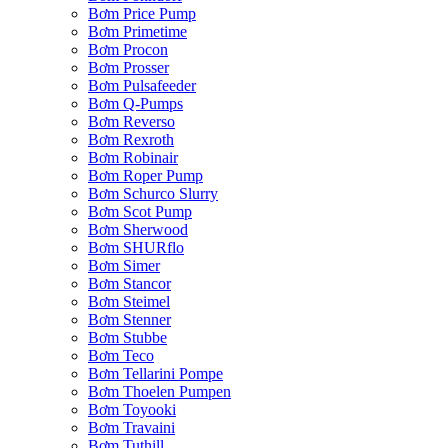
Bơm Price Pump
Bơm Primetime
Bơm Procon
Bơm Prosser
Bơm Pulsafeeder
Bơm Q-Pumps
Bơm Reverso
Bơm Rexroth
Bơm Robinair
Bơm Roper Pump
Bơm Schurco Slurry
Bơm Scot Pump
Bơm Sherwood
Bơm SHURflo
Bơm Simer
Bơm Stancor
Bơm Steimel
Bơm Stenner
Bơm Stubbe
Bơm Teco
Bơm Tellarini Pompe
Bơm Thoelen Pumpen
Bơm Toyooki
Bơm Travaini
Bơm Tuthill