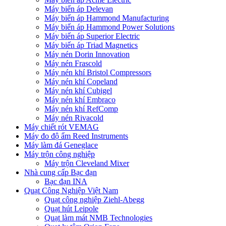
Máy biến áp Delevan
Máy biến áp Hammond Manufacturing
Máy biến áp Hammond Power Solutions
Máy biến áp Superior Electric
Máy biến áp Triad Magnetics
Máy nén Dorin Innovation
Máy nén Frascold
Máy nén khí Bristol Compressors
Máy nén khí Copeland
Máy nén khí Cubigel
Máy nén khí Embraco
Máy nén khí RefComp
Máy nén Rivacold
Máy chiết rót VEMAG
Máy đo độ ẩm Reed Instruments
Máy làm đá Geneglace
Máy trộn công nghiệp
Máy trộn Cleveland Mixer
Nhà cung cấp Bạc đạn
Bạc đạn INA
Quạt Công Nghiệp Việt Nam
Quạt công nghiệp Ziehl-Abegg
Quạt hút Leipole
Quạt làm mát NMB Technologies