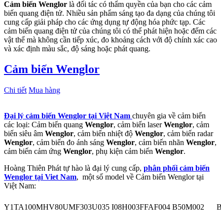
Cảm biến Wenglor
là đối tác có thẩm quyền của bạn cho các cảm
biến quang điện tử. Nhiều sản phẩm sáng tạo đa dạng của chúng tôi
cung cấp giải pháp cho các ứng dụng tự động hóa phức tạp. Các
cảm biến quang điện tử của chúng tôi có thể phát hiện hoặc đếm các
vật thể mà không cần tiếp xúc, đo khoảng cách với độ chính xác cao
và xác định màu sắc, độ sáng hoặc phát quang.
Cảm biến Wenglor
Chi tiết
Mua hàng
Đại lý cảm biến Wenglor tại Việt Nam
chuyên gia về cảm biến
các loại: Cảm biến quang
Wenglor
, cảm biến laser
Wenglor
, cảm
biến siêu âm
Wenglor
, cảm biến nhiệt độ
Wenglor
, cảm biến radar
Wenglor
, cảm biến đo ánh sáng
Wenglor
, cảm biến nhãn
Wenglor
,
cảm biến cảm ứng
Wenglor
, phụ kiện cảm biến
Wenglor
.
Hoàng Thiên Phát tự hào là đại lý cung cấp,
phân phối cảm biến
Wenglor tại Viet Nam
, một số model về Cảm biến Wenglor tại
Việt Nam:
Y1TA100MHV80
UMF303U035
I08H003
FFAF004
B50M002