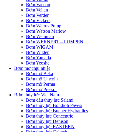
Bơm Vaccon
Bơm Veljan
Bơm Verder
Bơm Vickers
Bơm Walrus Pump
Bơm Watson Marlow
Bơm Weinman
Bơm WERNERT – PUMPEN
Bơm WIGAM
Bơm Wilden
Bơm Yamada
Bơm Yeoshe
Bơm mỡ chịu nhiệt
Bơm mỡ Beka
Bơm mỡ Lincoln
Bơm mỡ Perma
Bơm mỡ Pressol
Bơm thủy lực Việt Nam
Bơm dầu thủy lực Salami
Bơm thủy lực Bondioli Pavesi
Bơm thủy lực Bucher Hydraulics
Bơm thủy lực Concentric
Bơm thủy lực Denison
Bơm thủy lực EASTERN
Bơm thủy lực Galtech