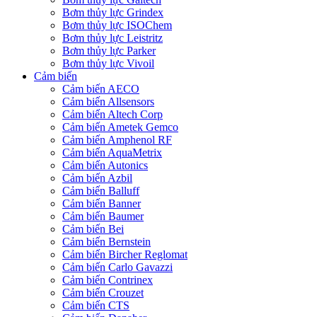
Bơm thủy lực Grindex
Bơm thủy lực ISOChem
Bơm thủy lực Leistritz
Bơm thủy lực Parker
Bơm thủy lực Vivoil
Cảm biến
Cảm biến AECO
Cảm biến Allsensors
Cảm biến Altech Corp
Cảm biến Ametek Gemco
Cảm biến Amphenol RF
Cảm biến AquaMetrix
Cảm biến Autonics
Cảm biến Azbil
Cảm biến Balluff
Cảm biến Banner
Cảm biến Baumer
Cảm biến Bei
Cảm biến Bernstein
Cảm biến Bircher Reglomat
Cảm biến Carlo Gavazzi
Cảm biến Contrinex
Cảm biến Crouzet
Cảm biến CTS