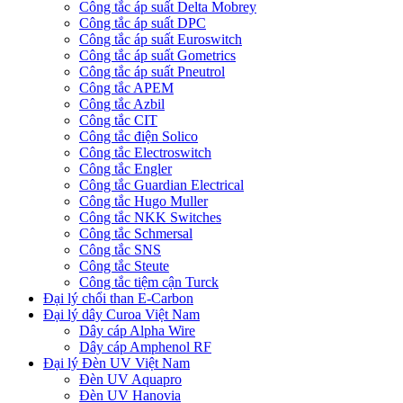
Công tắc áp suất Delta Mobrey
Công tắc áp suất DPC
Công tắc áp suất Euroswitch
Công tắc áp suất Gometrics
Công tắc áp suất Pneutrol
Công tắc APEM
Công tắc Azbil
Công tắc CIT
Công tắc điện Solico
Công tắc Electroswitch
Công tắc Engler
Công tắc Guardian Electrical
Công tắc Hugo Muller
Công tắc NKK Switches
Công tắc Schmersal
Công tắc SNS
Công tắc Steute
Công tắc tiệm cận Turck
Đại lý chổi than E-Carbon
Đại lý dây Curoa Việt Nam
Dây cáp Alpha Wire
Dây cáp Amphenol RF
Đại lý Đèn UV Việt Nam
Đèn UV Aquapro
Đèn UV Hanovia