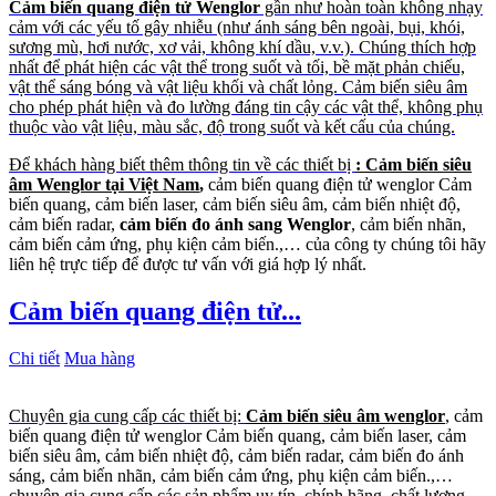
Cảm biến quang điện tử Wenglor
gần như hoàn toàn không nhạy
cảm với các yếu tố gây nhiễu (như ánh sáng bên ngoài, bụi, khói,
sương mù, hơi nước, xơ vải, không khí dầu, v.v.). Chúng thích hợp
nhất để phát hiện các vật thể trong suốt và tối, bề mặt phản chiếu,
vật thể sáng bóng và vật liệu khối và chất lỏng. Cảm biến siêu âm
cho phép phát hiện và đo lường đáng tin cậy các vật thể, không phụ
thuộc vào vật liệu, màu sắc, độ trong suốt và kết cấu của chúng.
Để khách hàng biết thêm thông tin về các thiết bị
: Cảm biến siêu
âm Wenglor tại Việt Nam
,
cảm biến quang điện tử wenglor Cảm
biến quang, cảm biến laser, cảm biến siêu âm, cảm biến nhiệt độ,
cảm biến radar,
cảm biến đo ánh sang Wenglor
, cảm biến nhãn,
cảm biến cảm ứng, phụ kiện cảm biến.,… của công ty chúng tôi hãy
liên hệ trực tiếp để được tư vấn với giá hợp lý nhất.
Cảm biến quang điện tử...
Chi tiết
Mua hàng
Chuyên gia cung cấp các thiết bị:
Cảm biến siêu âm wenglor
, cảm
biến quang điện tử wenglor Cảm biến quang, cảm biến laser, cảm
biến siêu âm, cảm biến nhiệt độ, cảm biến radar, cảm biến đo ánh
sáng, cảm biến nhãn, cảm biến cảm ứng, phụ kiện cảm biến.,…
chuyên gia cung cấp các sản phẩm uy tín, chính hãng, chất lượng