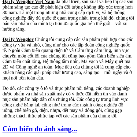
Đại lý Wenglor Việt Nam
đã phát triển, sản xuất và tiếp thị các sản
phẩm sáng tạo cao để phát hiện đối tượng không tiếp xúc trong hơn
30 năm. Là một trong những nhà cung cấp dịch vụ và hệ thống
công nghiệp đầy đủ quốc tế quan trọng nhất, trong khi đó, chúng tôi
bán sản phẩm của mình tại hơn 45 quốc gia trên thế giới – với xu
hướng tăng.
Đại lý Wenglor
Chúng tôi cung cấp các sản phẩm phù hợp cho các
công ty vừa và nhỏ, cũng như cho các tập đoàn công nghiệp quốc
tế. Ngoài Cảm biến quang điện tử và Cảm ứng cảm ứng, lĩnh vực
chuyên môn cốt lõi của chúng tôi cũng bao gồm Cảm biến siêu âm,
Cảm biến chất lỏng, Hệ thống tầm nhìn, Mã vạch và Máy quét mã
2D và Công nghệ an toàn. Mục tiêu của chúng tôi là cung cấp cho
khách hàng các giải pháp chất lượng cao, sáng tạo – mỗi ngày và ở
mọi nơi trên toàn cầu.
Do đó, các công ty ô tô và thực phẩm nổi tiếng, các doanh nghiệp
dược phẩm và nhà sản xuất máy có ý thức đặt niềm tin vào danh
mục sản phẩm hấp dẫn của chúng tôi. Các công ty trong lĩnh vực
công nghệ băng tải, cũng như trong các ngành công nghiệp đồ
uống, chế biến gỗ, điện, nhựa, dệt may và đóng gói, cũng gặp
những thách thức phức tạp với các sản phẩm của chúng tôi.
Cảm biến đo ánh sáng...