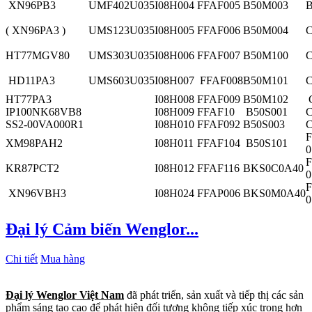
XN96PB3
UMF402U035
I08H004
FFAF005
B50M003
( XN96PA3 )
UMS123U035
I08H005
FFAF006
B50M004
C
HT77MGV80
UMS303U035
I08H006
FFAF007
B50M100
C
HD11PA3
UMS603U035
I08H007
FFAF008
B50M101
C
HT77PA3
I08H008
FFAF009
B50M102
IP100NK68VB8
I08H009
FFAF10
B50S001
C
SS2-00VA000R1
I08H010
FFAF092
B50S003
C
F
XM98PAH2
I08H011
FFAF104
B50S101
0
F
KR87PCT2
I08H012
FFAF116
BKS0C0A40
0
F
XN96VBH3
I08H024
FFAP006
BKS0M0A40
0
Đại lý Cảm biến Wenglor...
Chi tiết
Mua hàng
Đại lý Wenglor Việt Nam
đã phát triển, sản xuất và tiếp thị các sản
phẩm sáng tạo cao để phát hiện đối tượng không tiếp xúc trong hơn