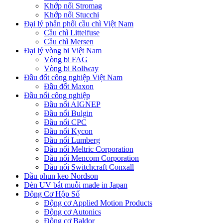
Khớp nối Stromag
Khớp nối Stucchi
Đại lý phân phối cầu chì Việt Nam
Cầu chì Littelfuse
Cầu chì Mersen
Đại lý vòng bi Việt Nam
Vòng bi FAG
Vòng bi Rollway
Đầu đốt công nghiệp Việt Nam
Đầu đốt Maxon
Đầu nối công nghiệp
Đầu nối AIGNEP
Đầu nối Bulgin
Đầu nối CPC
Đầu nối Kycon
Đầu nối Lumberg
Đầu nối Meltric Corporation
Đầu nối Mencom Corporation
Đầu nối Switchcraft Conxall
Đầu phun keo Nordson
Đèn UV bắt muỗi made in Japan
Động Cơ Hộp Số
Động cơ Applied Motion Products
Động cơ Autonics
Động cơ Baldor