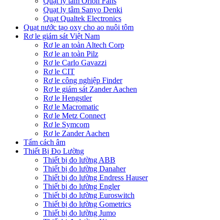
Quạt ly tâm Orion Fans
Quạt ly tâm Sanyo Denki
Quạt Qualtek Electronics
Quạt nước tạo oxy cho ao nuôi tôm
Rơ le giám sát Việt Nam
Rơ le an toàn Altech Corp
Rơ le an toàn Pilz
Rơ le Carlo Gavazzi
Rơ le CIT
Rơ le công nghiệp Finder
Rơ le giám sát Zander Aachen
Rơ le Hengstler
Rơ le Macromatic
Rơ le Metz Connect
Rơ le Symcom
Rơ le Zander Aachen
Tấm cách âm
Thiết Bị Đo Lường
Thiết bị đo lường ABB
Thiết bị đo lường Danaher
Thiết bị đo lường Endress Hauser
Thiết bị đo lường Engler
Thiết bị đo lường Euroswitch
Thiết bị đo lường Gometrics
Thiết bị đo lường Jumo