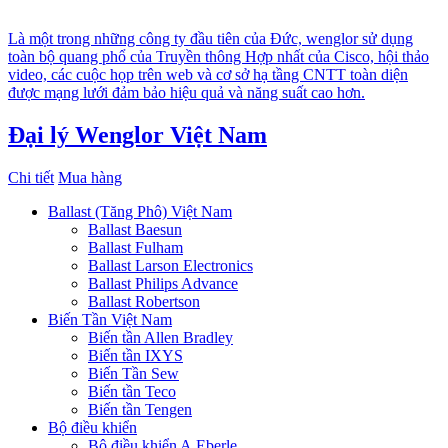
Là một trong những công ty đầu tiên của Đức, wenglor sử dụng
toàn bộ quang phổ của Truyền thông Hợp nhất của Cisco, hội thảo
video, các cuộc họp trên web và cơ sở hạ tầng CNTT toàn diện
được mạng lưới đảm bảo hiệu quả và năng suất cao hơn.
Đại lý Wenglor Việt Nam
Chi tiết
Mua hàng
Ballast (Tăng Phô) Việt Nam
Ballast Baesun
Ballast Fulham
Ballast Larson Electronics
Ballast Philips Advance
Ballast Robertson
Biến Tần Việt Nam
Biến tần Allen Bradley
Biến tần IXYS
Biến Tần Sew
Biến tần Teco
Biến tần Tengen
Bộ điều khiển
Bộ điều khiển A.Eberle