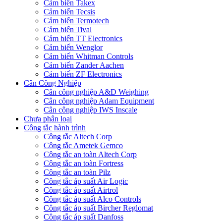
Cảm biến Takex
Cảm biến Tecsis
Cảm biến Termotech
Cảm biến Tival
Cảm biến TT Electronics
Cảm biến Wenglor
Cảm biến Whitman Controls
Cảm biến Zander Aachen
Cảm biến ZF Electronics
Cân Công Nghiệp
Cân công nghiệp A&D Weighing
Cân công nghiệp Adam Equipment
Cân công nghiệp IWS Inscale
Chưa phân loại
Công tắc hành trình
Công tắc Altech Corp
Công tắc Ametek Gemco
Công tắc an toàn Altech Corp
Công tắc an toàn Fortress
Công tắc an toàn Pilz
Công tắc áp suất Air Logic
Công tắc áp suất Airtrol
Công tắc áp suất Alco Controls
Công tắc áp suất Bircher Reglomat
Công tắc áp suất Danfoss