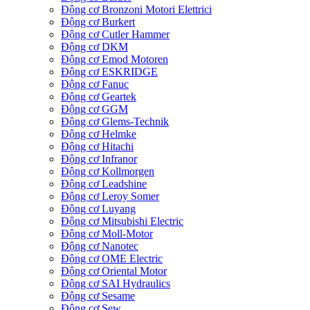
Động cơ Bronzoni Motori Elettrici
Động cơ Burkert
Động cơ Cutler Hammer
Động cơ DKM
Động cơ Emod Motoren
Động cơ ESKRIDGE
Động cơ Fanuc
Động cơ Geartek
Động cơ GGM
Động cơ Glems-Technik
Động cơ Helmke
Động cơ Hitachi
Động cơ Infranor
Động cơ Kollmorgen
Động cơ Leadshine
Động cơ Leroy Somer
Động cơ Luyang
Động cơ Mitsubishi Electric
Động cơ Moll-Motor
Động cơ Nanotec
Động cơ OME Electric
Động cơ Oriental Motor
Động cơ SAI Hydraulics
Động cơ Sesame
Động cơ Sew