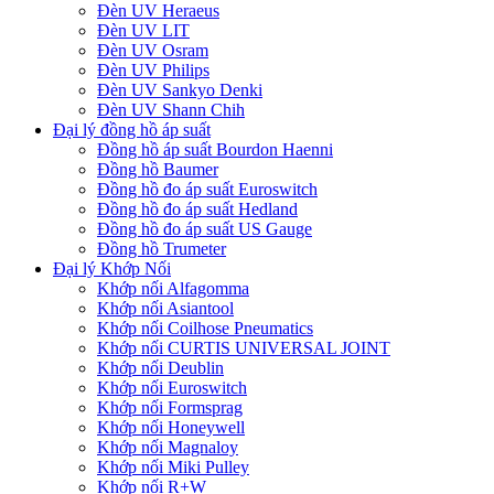
Đèn UV Heraeus
Đèn UV LIT
Đèn UV Osram
Đèn UV Philips
Đèn UV Sankyo Denki
Đèn UV Shann Chih
Đại lý đồng hồ áp suất
Đồng hồ áp suất Bourdon Haenni
Đồng hồ Baumer
Đồng hồ đo áp suất Euroswitch
Đồng hồ đo áp suất Hedland
Đồng hồ đo áp suất US Gauge
Đồng hồ Trumeter
Đại lý Khớp Nối
Khớp nối Alfagomma
Khớp nối Asiantool
Khớp nối Coilhose Pneumatics
Khớp nối CURTIS UNIVERSAL JOINT
Khớp nối Deublin
Khớp nối Euroswitch
Khớp nối Formsprag
Khớp nối Honeywell
Khớp nối Magnaloy
Khớp nối Miki Pulley
Khớp nối R+W