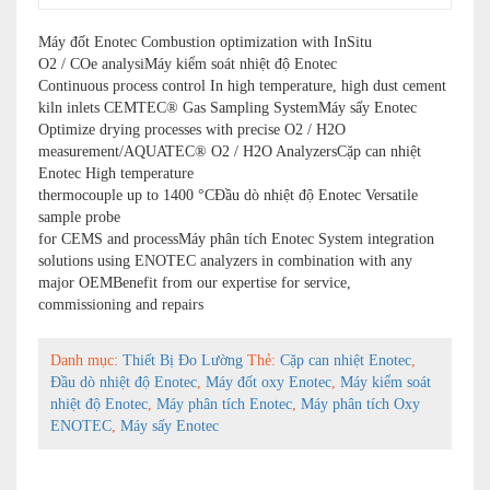
Máy đốt Enotec Combustion optimization with InSitu
O2 / COe analysiMáy kiểm soát nhiệt độ Enotec
Continuous process control In high temperature, high dust cement
kiln inlets CEMTEC® Gas Sampling SystemMáy sấy Enotec
Optimize drying processes with precise O2 / H2O
measurement/AQUATEC® O2 / H2O AnalyzersCặp can nhiệt
Enotec High temperature
thermocouple up to 1400 °CĐầu dò nhiệt độ Enotec Versatile
sample probe
for CEMS and processMáy phân tích Enotec System integration
solutions using ENOTEC analyzers in combination with any
major OEMBenefit from our expertise for service,
commissioning and repairs
Danh mục:
Thiết Bị Đo Lường
Thẻ:
Cặp can nhiệt Enotec
,
Đầu dò nhiệt độ Enotec
,
Máy đốt oxy Enotec
,
Máy kiểm soát
nhiệt độ Enotec
,
Máy phân tích Enotec
,
Máy phân tích Oxy
ENOTEC
,
Máy sấy Enotec