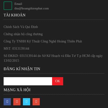
Email
thu@hoangthienphat.com
TÀI KHOẢN
Chính Sách Và Qui Định
Chứng nhận bộ công thương
Công Ty TNHH Kỹ Thuật Công Nghệ Hoàng Thiên Phát
MST: 0313139144
Số ĐKKD: 0313139144 do Sở Kế Hoạch và Đầu Tư T.p HCM cấp ngày
13/02/2015
ĐĂNG KÍ NHẬN TIN
MẠNG XÃ HỘI