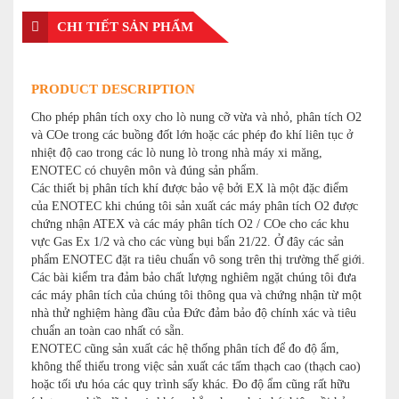
CHI TIẾT SẢN PHẨM
PRODUCT DESCRIPTION
Cho phép phân tích oxy cho lò nung cỡ vừa và nhỏ, phân tích O2
và COe trong các buồng đốt lớn hoặc các phép đo khí liên tục ở
nhiệt độ cao trong các lò nung lò trong nhà máy xi măng,
ENOTEC có chuyên môn và đúng sản phẩm.
Các thiết bị phân tích khí được bảo vệ bởi EX là một đặc điểm
của ENOTEC khi chúng tôi sản xuất các máy phân tích O2 được
chứng nhận ATEX và các máy phân tích O2 / COe cho các khu
vực Gas Ex 1/2 và cho các vùng bụi bẩn 21/22. Ở đây các sản
phẩm ENOTEC đặt ra tiêu chuẩn vô song trên thị trường thế giới.
Các bài kiểm tra đảm bảo chất lượng nghiêm ngặt chúng tôi đưa
các máy phân tích của chúng tôi thông qua và chứng nhận từ một
nhà thử nghiệm hàng đầu của Đức đảm bảo độ chính xác và tiêu
chuẩn an toàn cao nhất có sẵn.
ENOTEC cũng sản xuất các hệ thống phân tích để đo độ ẩm,
không thể thiếu trong việc sản xuất các tấm thạch cao (thạch cao)
hoặc tối ưu hóa các quy trình sấy khác. Đo độ ẩm cũng rất hữu