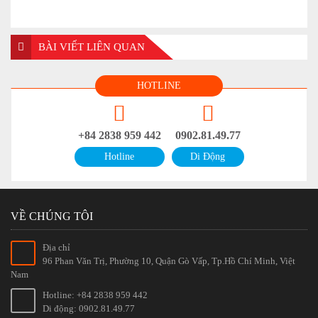
BÀI VIẾT LIÊN QUAN
HOTLINE
+84 2838 959 442
0902.81.49.77
Hotline
Di Động
VỀ CHÚNG TÔI
Địa chỉ
96 Phan Văn Trị, Phường 10, Quận Gò Vấp, Tp.Hồ Chí Minh, Việt
Nam
Hotline: +84 2838 959 442
Di động: 0902.81.49.77