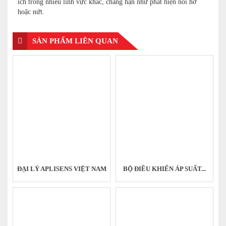
ích trong nhiều lĩnh vực khác, chẳng hạn như phát hiện nồi hở
hoặc nứt.
SẢN PHẨM LIÊN QUAN
ĐẠI LÝ APLISENS VIỆT NAM
BỘ ĐIỀU KHIỂN ÁP SUẤT...