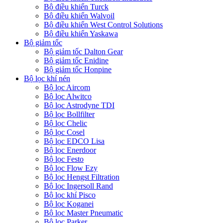
Bộ điều khiển Turck
Bộ điều khiển Walvoil
Bộ điều khiển West Control Solutions
Bộ điều khiển Yaskawa
Bộ giảm tốc
Bộ giảm tốc Dalton Gear
Bộ giảm tốc Enidine
Bộ giảm tốc Honpine
Bộ lọc khí nén
Bộ lọc Aircom
Bộ lọc Alwitco
Bộ lọc Astrodyne TDI
Bộ lọc Bollfilter
Bộ lọc Chelic
Bộ lọc Cosel
Bộ lọc EDCO Lisa
Bộ lọc Enerdoor
Bộ lọc Festo
Bộ lọc Flow Ezy
Bộ lọc Hengst Filtration
Bộ lọc Ingersoll Rand
Bộ lọc khí Pisco
Bộ lọc Koganei
Bộ lọc Master Pneumatic
Bộ lọc Parker