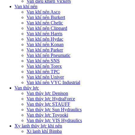
Van điều khiển Vickers
Van khí nén
Van khí nén Asco
Van khí nén Burkert
Van khí nén Chelic
Van khí nén Clippard
Van khí nén Harris
Van khí nén Hydac
Van khí nén Konan
Van khí nén Parker
Van khí nén Pneumatic
Van khí nén SNS
Van khí nén Torex
Van khí nén TPC
Van khí nén Univer
Van khí nén VYC Industrial
Van thủy lực
Van thủy lực Denison
Van thủy lực HydraForce
Van thủy lực STAUFF
Van thủy lực Sun Hydraulics
Van thủy lực Toyooki
Van thủy lực VIS Hydraulics
Xy lanh thủy lực khi nén
Xi lanh khí Bimba