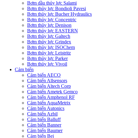
Bơm dầu thủy lực Salami
Bơm thủy lực Bondioli Pavesi
Bơm thủy lực Bucher Hydraulics
Bơm thủy lực Concentric
Bơm thủy lực Denison
Bơm thủy lực EASTERN
Bơm thủy lực Galtech
Bơm thủy lực Grindex
Bơm thủy lực ISOChem
Bơm thủy lực Leistritz
Bơm thủy lực Parker
Bơm thủy lực Vivoil
Cảm biến
Cảm biến AECO
Cảm biến Allsensors
Cảm biến Altech Corp
Cảm biến Ametek Gemco
Cảm biến Amphenol RF
Cảm biến AquaMetrix
Cảm biến Autonics
Cảm biến Azbil
Cảm biến Balluff
Cảm biến Banner
Cảm biến Baumer
Cảm biến Bei