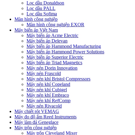
Lọc dầu Donaldson
Lọc dầu PALL
Lọc dầu Sofima
Màn hình công nghiệp
Màn hình công nghiệp EXOR
Máy biến áp Việt Nam
Máy biến áp Acme Electric
Máy biến áp Delevan
Máy biến áp Hammond Manufacturing
Máy biến áp Hammond Power Solutions
Máy biến áp Superior Electric
Máy biến áp Triad Magnetics
Máy nén Dorin Innovation
Máy nén Frascold
Máy nén khí Bristol Compressors
Máy nén khí Copeland
Máy nén khí Cubigel
Máy nén khí Embraco
Máy nén khí RefComp
Máy nén Rivacold
Máy chiết rót VEMAG
Máy đo độ ẩm Reed Instruments
Máy làm đá Geneglace
Máy trộn công nghiệp
Máy trộn Cleveland Mixer