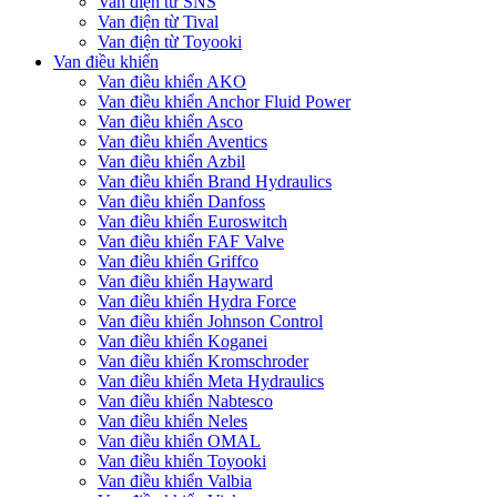
Van điện từ SNS
Van điện từ Tival
Van điện từ Toyooki
Van điều khiển
Van điều khiển AKO
Van điều khiển Anchor Fluid Power
Van điều khiển Asco
Van điều khiển Aventics
Van điều khiển Azbil
Van điều khiển Brand Hydraulics
Van điều khiển Danfoss
Van điều khiển Euroswitch
Van điều khiển FAF Valve
Van điều khiển Griffco
Van điều khiển Hayward
Van điều khiển Hydra Force
Van điều khiển Johnson Control
Van điều khiển Koganei
Van điều khiển Kromschroder
Van điều khiển Meta Hydraulics
Van điều khiển Nabtesco
Van điều khiển Neles
Van điều khiển OMAL
Van điều khiển Toyooki
Van điều khiển Valbia