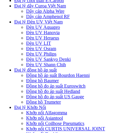
Đại lý chổi than E-Carbon
Đại lý dây Curoa Việt Nam
Dây cáp Alpha Wire
Dây cáp Amphenol RF
Đại lý Đèn UV Việt Nam
Đèn UV Aquapro
Đèn UV Hanovia
Đèn UV Heraeus
Đèn UV LIT
Đèn UV Osram
Đèn UV Philips
Đèn UV Sankyo Denki
Đèn UV Shann Chih
Đại lý đồng hồ áp suất
Đồng hồ áp suất Bourdon Haenni
Đồng hồ Baumer
Đồng hồ đo áp suất Euroswitch
Đồng hồ đo áp suất Hedland
Đồng hồ đo áp suất US Gauge
Đồng hồ Trumeter
Đại lý Khớp Nối
Khớp nối Alfagomma
Khớp nối Asiantool
Khớp nối Coilhose Pneumatics
Khớp nối CURTIS UNIVERSAL JOINT