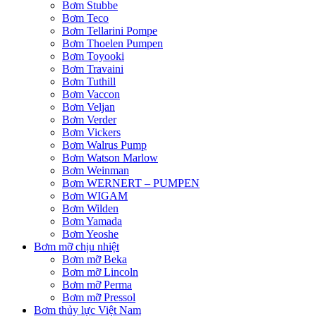
Bơm Stubbe
Bơm Teco
Bơm Tellarini Pompe
Bơm Thoelen Pumpen
Bơm Toyooki
Bơm Travaini
Bơm Tuthill
Bơm Vaccon
Bơm Veljan
Bơm Verder
Bơm Vickers
Bơm Walrus Pump
Bơm Watson Marlow
Bơm Weinman
Bơm WERNERT – PUMPEN
Bơm WIGAM
Bơm Wilden
Bơm Yamada
Bơm Yeoshe
Bơm mỡ chịu nhiệt
Bơm mỡ Beka
Bơm mỡ Lincoln
Bơm mỡ Perma
Bơm mỡ Pressol
Bơm thủy lực Việt Nam