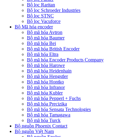
Bộ lọc Raritan
Bộ lọc Schroeder Industries
Bộ lọc STNC
Bộ lọc Vacuforce
Bộ Mã hóa encoder
Bộ mã hóa Avtron
Bộ mã hóa Baumer
Bộ mã hóa Bei
Bộ mã hóa British Encoder
Bộ mã hóa Eltra
Bộ mã hóa Encoder Products Company
Bộ mã hóa Harowe
Bộ mã hóa Heidenhain
Bộ mã hóa Hengstler
Bộ mã hóa Hontko
Bộ mã hóa Infranor
Bộ mã hóa Kubler
Bộ mã hóa Pepperl + Fuchs
Bộ mã hóa Precizika
Bộ mã hóa Sensata Technologies
Bộ mã hóa Tamagawa
Bộ mã hóa Turck
Bộ nguồn Phoenix Contact
Bộ nguồn Việt Nam
Bộ nguồn Enulec