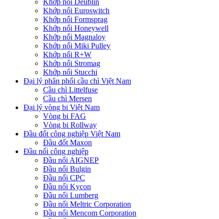
Khớp nối Deublin
Khớp nối Euroswitch
Khớp nối Formsprag
Khớp nối Honeywell
Khớp nối Magnaloy
Khớp nối Miki Pulley
Khớp nối R+W
Khớp nối Stromag
Khớp nối Stucchi
Đại lý phân phối cầu chì Việt Nam
Cầu chì Littelfuse
Cầu chì Mersen
Đại lý vòng bi Việt Nam
Vòng bi FAG
Vòng bi Rollway
Đầu đốt công nghiệp Việt Nam
Đầu đốt Maxon
Đầu nối công nghiệp
Đầu nối AIGNEP
Đầu nối Bulgin
Đầu nối CPC
Đầu nối Kycon
Đầu nối Lumberg
Đầu nối Meltric Corporation
Đầu nối Mencom Corporation