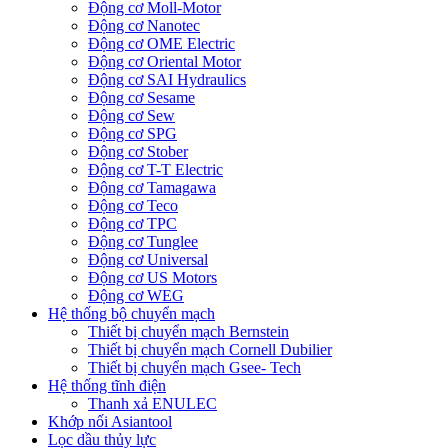
Động cơ Moll-Motor
Động cơ Nanotec
Động cơ OME Electric
Động cơ Oriental Motor
Động cơ SAI Hydraulics
Động cơ Sesame
Động cơ Sew
Động cơ SPG
Động cơ Stober
Động cơ T-T Electric
Động cơ Tamagawa
Động cơ Teco
Động cơ TPC
Động cơ Tunglee
Động cơ Universal
Động cơ US Motors
Động cơ WEG
Hệ thống bộ chuyển mạch
Thiết bị chuyển mạch Bernstein
Thiết bị chuyển mạch Cornell Dubilier
Thiết bị chuyển mạch Gsee- Tech
Hệ thống tĩnh điện
Thanh xả ENULEC
Khớp nối Asiantool
Lọc dầu thủy lực