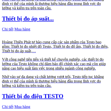
định vị thế của mình là thương hiệu hàng đầu trong lĩnh vực đo
lường và kiểm tra trên toàn cầu.
Thiết bị đo áp suất...
Chi tiết
Mua hàng
Hoàng Thiên Phát tự hào cung cấp các sản phẩm của Testo bao
gồm: Thiết bị đo nhiệt độ Testo, Thiết bị đo độ ẩm, Thiết bị đo điện,
Thiết bị đo áp suất,…
Với công nghệ tiên tiến và thiết kế chuyên nghiệp, các thiết bị đo
lường của Testo không chỉ đảm bảo độ chính xác cao mà còn giúp
nâng cao hiệu suất làm việc trong nhiều ngành công nghiệp.
Nhờ vào sự đa dạng và chất lượng vượt trội, Testo tiếp tục khẳng
định vị thế của mình là thương hiệu hàng đầu trong lĩnh vực đo
lường và kiểm tra trên toàn cầu.
Thiết bị đo điện TESTO
Chi tiết
Mua hàng