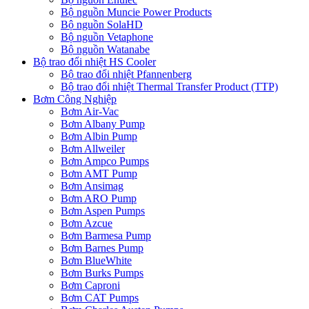
Bộ nguồn Muncie Power Products
Bộ nguồn SolaHD
Bộ nguồn Vetaphone
Bộ nguồn Watanabe
Bộ trao đổi nhiệt HS Cooler
Bộ trao đổi nhiệt Pfannenberg
Bộ trao đổi nhiệt Thermal Transfer Product (TTP)
Bơm Công Nghiệp
Bơm Air-Vac
Bơm Albany Pump
Bơm Albin Pump
Bơm Allweiler
Bơm Ampco Pumps
Bơm AMT Pump
Bơm Ansimag
Bơm ARO Pump
Bơm Aspen Pumps
Bơm Azcue
Bơm Barmesa Pump
Bơm Barnes Pump
Bơm BlueWhite
Bơm Burks Pumps
Bơm Caproni
Bơm CAT Pumps