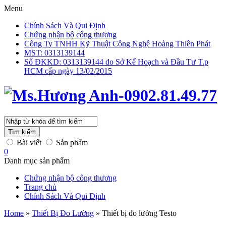
Menu
Chính Sách Và Qui Định
Chứng nhận bộ công thương
Công Ty TNHH Kỹ Thuật Công Nghệ Hoàng Thiên Phát
MST: 0313139144
Số ĐKKD: 0313139144 do Sở Kế Hoạch và Đầu Tư T.p
HCM cấp ngày 13/02/2015
Tìm kiếm
Bài viết
Sản phẩm
0
Danh mục sản phẩm
Chứng nhận bộ công thương
Trang chủ
Chính Sách Và Qui Định
Home
»
Thiết Bị Đo Lường
»
Thiết bị đo lường Testo