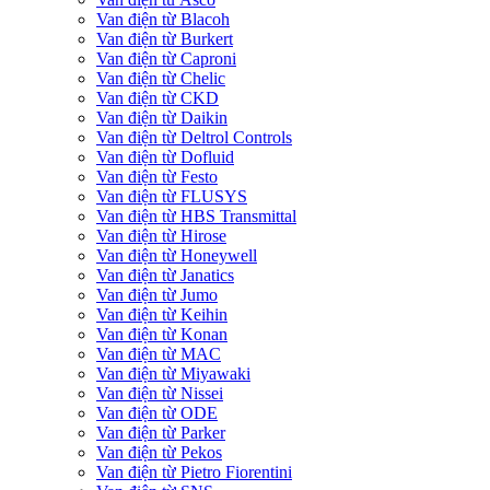
Van điện từ Blacoh
Van điện từ Burkert
Van điện từ Caproni
Van điện từ Chelic
Van điện từ CKD
Van điện từ Daikin
Van điện từ Deltrol Controls
Van điện từ Dofluid
Van điện từ Festo
Van điện từ FLUSYS
Van điện từ HBS Transmittal
Van điện từ Hirose
Van điện từ Honeywell
Van điện từ Janatics
Van điện từ Jumo
Van điện từ Keihin
Van điện từ Konan
Van điện từ MAC
Van điện từ Miyawaki
Van điện từ Nissei
Van điện từ ODE
Van điện từ Parker
Van điện từ Pekos
Van điện từ Pietro Fiorentini