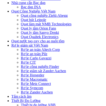
Nhà cung cấp Bạc đạn
Bạc đạn INA
Quạt Công Nghiệp Việt Nam
Quạt công nghiệp Ziehl-Abegg
Quạt hút Leipole
Quạt làm mát NMB Technologies
Quạt ly tâm Orion Fans
Quạt ly tâm Sanyo Denki
Quạt Qualtek Electronics
Quạt nước tạo oxy cho ao nuôi tôm
Rơ le giám sát Việt Nam
Rơ le an toàn Altech Corp
Rơ le an toàn Pilz
Rơ le Carlo Gavazzi
Rơ le CIT
Rơ le công nghiệp Finder
Rơ le giám sát Zander Aachen
Rơ le Hengstler
Rơ le Macromatic
Rơ le Metz Connect
Rơ le Symcom
Rơ le Zander Aachen
Tấm cách âm
Thiết Bị Đo Lường
Thiết bị đo lường ABB