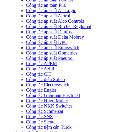
Công tắc an toàn Pilz
Công tắc áp suất Air Logic
Công tắc áp suất Airtrol
Công tắc áp suất Alco Controls
Công tắc áp suất Bircher Reglomat
Công tắc áp suất Danfoss
Công tắc áp suất Delta Mobrey
Công tắc áp suất DPC
Công tắc áp suất Euroswitch
Công tắc áp suất Gometrics
Công tắc áp suất Pneutrol
Công tắc APEM
Công tắc Azbil
Công tắc CIT
Công tắc điện Solico
Công tắc Electroswitch
Công tắc Engler
Công tắc Guardian Electrical
Công tắc Hugo Muller
Công tắc NKK Switches
Công tắc Schmersal
Công tắc SNS
Công tắc Steute
Công tắc tiệm cận Turck