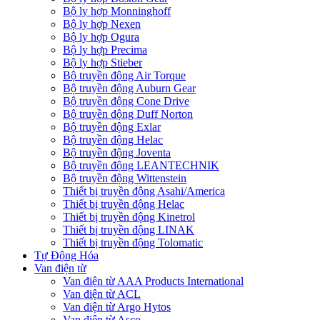
Bộ ly hợp Monninghoff
Bộ ly hợp Nexen
Bộ ly hợp Ogura
Bộ ly hợp Precima
Bộ ly hợp Stieber
Bộ truyền động Air Torque
Bộ truyền động Auburn Gear
Bộ truyền động Cone Drive
Bộ truyền động Duff Norton
Bộ truyền động Exlar
Bộ truyền động Helac
Bộ truyền động Joventa
Bộ truyền động LEANTECHNIK
Bộ truyền động Wittenstein
Thiết bị truyền động Asahi/America
Thiết bị truyền động Helac
Thiết bị truyền động Kinetrol
Thiết bị truyền động LINAK
Thiết bị truyền động Tolomatic
Tự Động Hóa
Van điện từ
Van điện từ AAA Products International
Van điện từ ACL
Van điện từ Argo Hytos
Van điện từ Asco