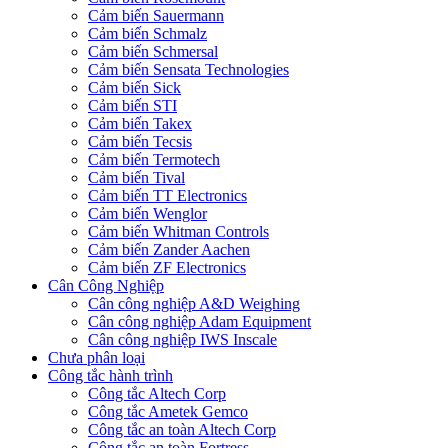
Cảm biến Sauermann
Cảm biến Schmalz
Cảm biến Schmersal
Cảm biến Sensata Technologies
Cảm biến Sick
Cảm biến STI
Cảm biến Takex
Cảm biến Tecsis
Cảm biến Termotech
Cảm biến Tival
Cảm biến TT Electronics
Cảm biến Wenglor
Cảm biến Whitman Controls
Cảm biến Zander Aachen
Cảm biến ZF Electronics
Cân Công Nghiệp
Cân công nghiệp A&D Weighing
Cân công nghiệp Adam Equipment
Cân công nghiệp IWS Inscale
Chưa phân loại
Công tắc hành trình
Công tắc Altech Corp
Công tắc Ametek Gemco
Công tắc an toàn Altech Corp
Công tắc an toàn Fortress