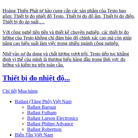
Hoàng Thiên Phát tự hào cung cấp các sản phẩm của Testo bao
gồm: Thiết bị đo nhiệt độ Testo, Thiết bị đo độ ẩm, Thiết bị đo điện,
Thiết bị đo áp suất,…
Với công nghệ tiên tiến và thiết kế chuyên nghiệp, các thiết bị đo
lường của Testo không chỉ đảm bảo độ chính xác cao mà còn giúp
nâng cao hiệu suất làm việc trong nhiều ngành công nghiệp.
Nhờ vào sự đa dạng và chất lượng vượt trội, Testo tiếp tục khẳng
định vị thế của mình là thương hiệu hàng đầu trong lĩnh vực đo
lường và kiểm tra trên toàn cầu.
Thiết bị đo nhiệt độ...
Chi tiết
Mua hàng
Ballast (Tăng Phô) Việt Nam
Ballast Baesun
Ballast Fulham
Ballast Larson Electronics
Ballast Philips Advance
Ballast Robertson
Biến Tần Việt Nam