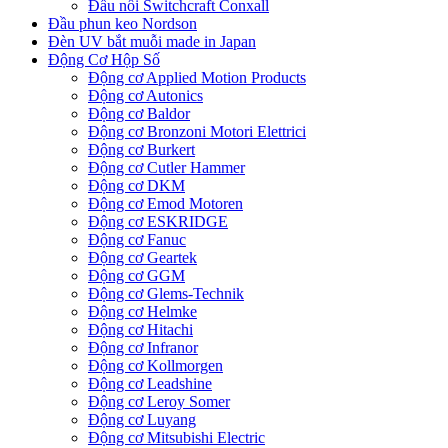
Đầu nối Switchcraft Conxall
Đầu phun keo Nordson
Đèn UV bắt muỗi made in Japan
Động Cơ Hộp Số
Động cơ Applied Motion Products
Động cơ Autonics
Động cơ Baldor
Động cơ Bronzoni Motori Elettrici
Động cơ Burkert
Động cơ Cutler Hammer
Động cơ DKM
Động cơ Emod Motoren
Động cơ ESKRIDGE
Động cơ Fanuc
Động cơ Geartek
Động cơ GGM
Động cơ Glems-Technik
Động cơ Helmke
Động cơ Hitachi
Động cơ Infranor
Động cơ Kollmorgen
Động cơ Leadshine
Động cơ Leroy Somer
Động cơ Luyang
Động cơ Mitsubishi Electric