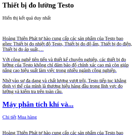
Thiết bị đo lường Testo
Hiển thị kết quả duy nhất
Hoàng Thiên Phát tự hào cung cấp các sản phẩm của Testo bao
gồm: Thiết bị đo nhiệt độ Testo, Thiết bị đo độ ẩm, Thiết bị đo điện,
Thiết bị đo áp suất,…
Với công nghệ tiên tiến và thiết kế chuyên nghiệp, các thiết bị đo
lường của Testo không chỉ đảm bảo độ chính xác cao mà còn giúp
nâng cao hiệu suất làm việc trong nhiều ngành công nghiệp.
Nhờ vào sự đa dạng và chất lượng vượt trội, Testo tiếp tục khẳng
định vị thế của mình là thương hiệu hàng đầu trong lĩnh vực đo
lường và kiểm tra trên toàn cầu.
Máy phân tích khí và...
Chi tiết
Mua hàng
Hoàng Thiên Phát tự hào cung cấp các sản phẩm của Testo bao