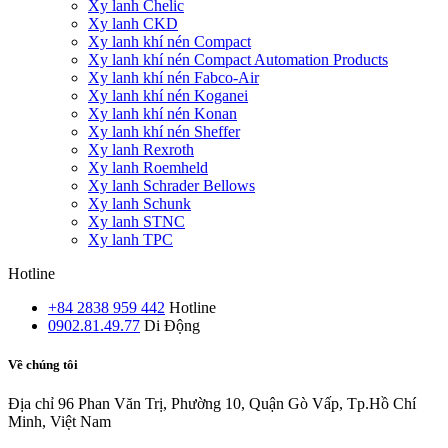
Xy lanh Chelic
Xy lanh CKD
Xy lanh khí nén Compact
Xy lanh khí nén Compact Automation Products
Xy lanh khí nén Fabco-Air
Xy lanh khí nén Koganei
Xy lanh khí nén Konan
Xy lanh khí nén Sheffer
Xy lanh Rexroth
Xy lanh Roemheld
Xy lanh Schrader Bellows
Xy lanh Schunk
Xy lanh STNC
Xy lanh TPC
Hotline
+84 2838 959 442
Hotline
0902.81.49.77
Di Động
Về chúng tôi
Địa chỉ
96 Phan Văn Trị, Phường 10, Quận Gò Vấp, Tp.Hồ Chí
Minh, Việt Nam