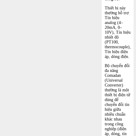
Thiết bị này
thường hỗ trợ:
Tín hiệu
analog (4–
20mA, 0–
10V), Tín hiệu
nhiệt độ
(PT100,
thermocouple),
Tín hiệu điện
áp, dòng điện.
Bộ chuyển đổi
đa năng
Comadan
(Universal
Converter)
thường là một
thiết bị điện tử
dùng để
chuyển đổi tín
hiệu giữa
nhiều chuẩn
khác nhau
trong công
nghiệp (điện
áp, dòng, tín