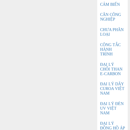
CẢM BIẾN
CÂN CÔNG
NGHIỆP
CHƯA PHÂN
LOẠI
CÔNG TẮC
HÀNH
TRÌNH
ĐẠI LÝ
CHỔI THAN
E-CARBON
ĐẠI LÝ DÂY
CUROA VIỆT
NAM
ĐẠI LÝ ĐÈN
UV VIỆT
NAM
ĐẠI LÝ
ĐỒNG HỒ ÁP