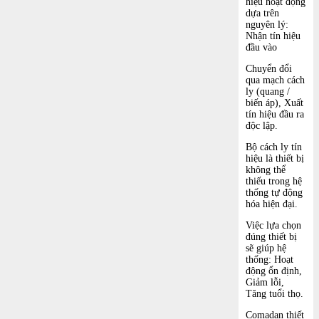
hiệu hoạt động
dựa trên
nguyên lý:
Nhận tín hiệu
đầu vào
Chuyển đổi
qua mạch cách
ly (quang /
biến áp), Xuất
tín hiệu đầu ra
độc lập.
Bộ cách ly tín
hiệu là thiết bị
không thể
thiếu trong hệ
thống tự động
hóa hiện đại.
Việc lựa chọn
đúng thiết bị
sẽ giúp hệ
thống: Hoạt
động ổn định,
Giảm lỗi,
Tăng tuổi thọ.
Comadan
thiết