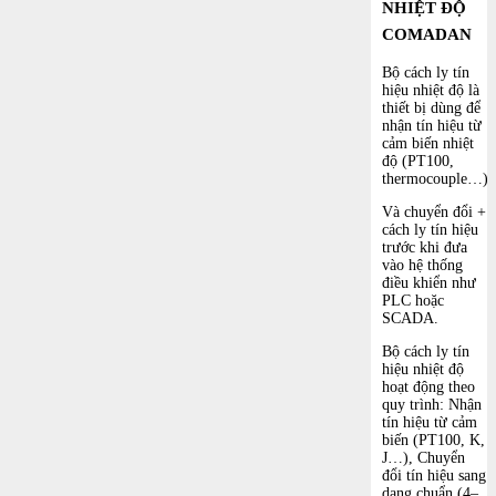
NHIỆT ĐỘ
COMADAN
Bộ cách ly tín
hiệu nhiệt độ là
thiết bị dùng để
nhận tín hiệu từ
cảm biến nhiệt
độ (PT100,
thermocouple…)
Và chuyển đổi +
cách ly tín hiệu
trước khi đưa
vào hệ thống
điều khiển như
PLC hoặc
SCADA.
Bộ cách ly tín
hiệu nhiệt độ
hoạt động theo
quy trình: Nhận
tín hiệu từ cảm
biến (PT100, K,
J…), Chuyển
đổi tín hiệu sang
dạng chuẩn (4–