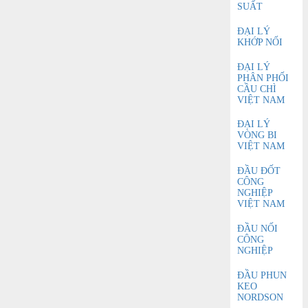
SUẤT
ĐẠI LÝ
KHỚP NỐI
ĐẠI LÝ
PHÂN PHỐI
CẦU CHÌ
VIỆT NAM
ĐẠI LÝ
VÒNG BI
VIỆT NAM
ĐẦU ĐỐT
CÔNG
NGHIỆP
VIỆT NAM
ĐẦU NỐI
CÔNG
NGHIỆP
ĐẦU PHUN
KEO
NORDSON