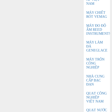
NAM
MÁY CHIẾT
RÓT VEMAG
MÁY ĐO ĐỘ
ẨM REED
INSTRUMENTS
MÁY LÀM
ĐÁ
GENEGLACE
MÁY TRỘN
CÔNG
NGHIỆP
NHÀ CUNG
CẤP BẠC
ĐẠN
QUẠT CÔNG
NGHIỆP
VIỆT NAM
QUẠT NƯỚC