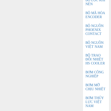
BỘ LỌC KHÍ
NÉN
BỘ MÃ HÓA
ENCODER
BỘ NGUỒN
PHOENIX
CONTACT
BỘ NGUỒN
VIỆT NAM
BỘ TRAO
ĐỔI NHIỆT
HS COOLER
BƠM CÔNG
NGHIỆP
BƠM MỠ
CHỊU NHIỆT
BƠM THỦY
LỰC VIỆT
NAM