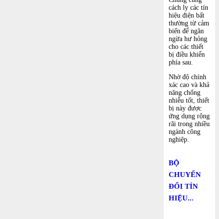
cách ly các tín
hiệu điện bất
thường từ cảm
biến để ngăn
ngừa hư hỏng
cho các thiết
bị điều khiển
phía sau.
Nhờ độ chính
xác cao và khả
năng chống
nhiễu tốt, thiết
bị này được
ứng dụng rộng
rãi trong nhiều
ngành công
nghiệp.
BỘ
CHUYỂN
ĐỔI TÍN
HIỆU...