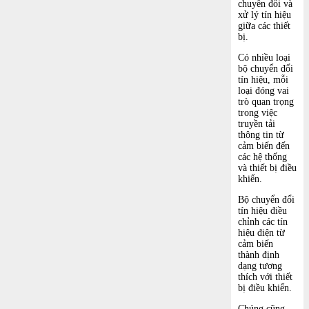
chuyển đổi và
xử lý tín hiệu
giữa các thiết
bị.
Có nhiều loại
bộ chuyển đổi
tín hiệu, mỗi
loại đóng vai
trò quan trọng
trong việc
truyền tải
thông tin từ
cảm biến đến
các hệ thống
và thiết bị điều
khiển.
Bộ chuyển đổi
tín hiệu điều
chỉnh các tín
hiệu điện từ
cảm biến
thành định
dạng tương
thích với thiết
bị điều khiển.
Chúng cũng