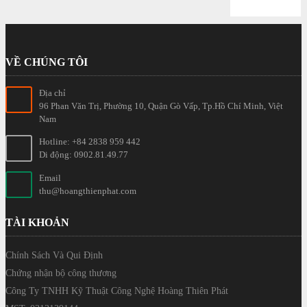
VỀ CHÚNG TÔI
Địa chỉ
96 Phan Văn Trị, Phường 10, Quận Gò Vấp, Tp.Hồ Chí Minh, Việt
Nam
Hotline: +84 2838 959 442
Di động: 0902.81.49.77
Email
thu@hoangthienphat.com
TÀI KHOẢN
Chính Sách Và Qui Định
Chứng nhận bộ công thương
Công Ty TNHH Kỹ Thuật Công Nghệ Hoàng Thiên Phát