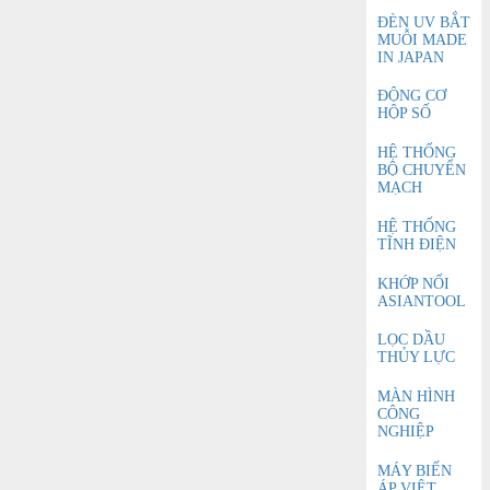
ĐÈN UV BẮT
MUỖI MADE
IN JAPAN
ĐỘNG CƠ
HỘP SỐ
HỆ THỐNG
BỘ CHUYỂN
MẠCH
HỆ THỐNG
TĨNH ĐIỆN
KHỚP NỐI
ASIANTOOL
LỌC DẦU
THỦY LỰC
MÀN HÌNH
CÔNG
NGHIỆP
MÁY BIẾN
ÁP VIỆT