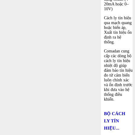
20mA hoặc 0–
10V)
Cách ly tín hiệu
qua mạch quang
hoặc biến áp,
Xuất tín hiệu ổn
định ra hệ
thống.
Comadan cung
cấp các dòng bộ
cách ly tín hiệu
nhiệt độ giúp
đảm bảo tín hiệu
đo từ cảm biến
luôn chính xác
và ổn định trước
khi đưa vào hệ
thống điều
khiển.
BỘ CÁCH
LY TÍN
HIỆU...