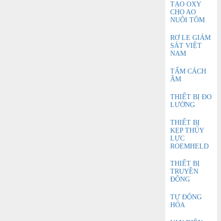
TẠO OXY
CHO AO
NUÔI TÔM
RƠ LE GIÁM
SÁT VIỆT
NAM
TẤM CÁCH
ÂM
THIẾT BỊ ĐO
LƯỜNG
THIẾT BỊ
KẸP THỦY
LỰC
ROEMHELD
THIẾT BỊ
TRUYỀN
ĐỘNG
TỰ ĐỘNG
HÓA