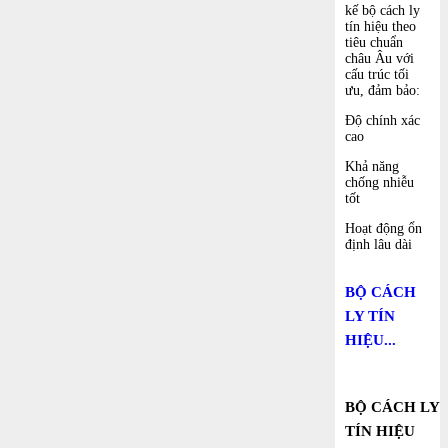
kế bộ cách ly
tín hiệu theo
tiêu chuẩn
châu Âu với
cấu trúc tối
ưu, đảm bảo:
Độ chính xác
cao
Khả năng
chống nhiễu
tốt
Hoạt động ổn
định lâu dài
BỘ CÁCH
LY TÍN
HIỆU...
BỘ CÁCH LY
TÍN HIỆU