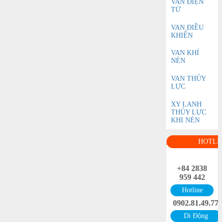
VAN ĐIỆN
TỪ
VAN ĐIỀU
KHIỂN
VAN KHÍ
NÉN
VAN THỦY
LỰC
XY LANH
THỦY LỰC
KHI NÉN
HOTLI
+84 2838
959 442
Hotline
0902.81.49.77
Di Động