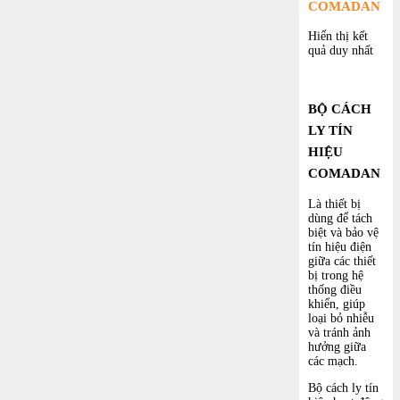
COMADAN
Hiển thị kết
quả duy nhất
BỘ CÁCH
LY TÍN
HIỆU
COMADAN
Là thiết bị
dùng để tách
biệt và bảo vệ
tín hiệu điện
giữa các thiết
bị trong hệ
thống điều
khiển, giúp
loại bỏ nhiễu
và tránh ảnh
hưởng giữa
các mạch.
Bộ cách ly tín