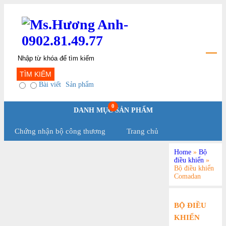
TÌM KIẾM
Bài viết
Sản phẩm
0
DANH MỤC SẢN PHẨM
Chứng nhận bộ công thương
Trang chủ
Home
»
Bộ
Chính Sách Và Qui Định
điều khiển
»
Bộ điều khiển
Comadan
BỘ ĐIỀU
KHIỂN