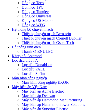
Động cơ Teco
Động cơ TPC
Động cơ Tunglee
Động cơ Universal
Động cơ US Motors
Động cơ WEG
Hệ thống bộ chuyển mạch
Thiết bị chuyển mạch Bernstein
Thiết bị chuyển mạch Cornell Dubilier
Thiết bị chuyển mạch Gsee- Tech
Hệ thống tĩnh điện
Thanh xả ENULEC
Khớp nối Asiantool
Lọc dầu thủy lực
Lọc dầu Donaldson
Lọc dầu PALL
Lọc dầu Sofima
Màn hình công nghiệp
Màn hình công nghiệp EXOR
Máy biến áp Việt Nam
Máy biến áp Acme Electric
Máy biến áp Delevan
Máy biến áp Hammond Manufacturing
Máy biến áp Hammond Power Solutions
Máy biến áp Superior Electric