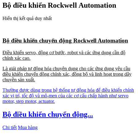
Bộ điều khiển Rockwell Automation
Hiển thị kết quả duy nhất
Bộ điều khiển chuyển động Rockwell Automation
Điều khiển servo, động cơ bước, robot và các ứng dụng cần độ
chính xác cao.
Là giải pháp tự động hóa chuyên dụng cho các ứng dụng yêu cầu
điều khiển chuyển động chính xác, đồng bộ và linh hoạt trong dây
chuyền sản xuất.
Thường được dùng trong hệ thống tự động hóa để điều khiển chính
xác vị trí, tốc độ và mô-men của các cơ cấu chấp hành như servo
motor, step motor, actuator.
Bộ điều khiển chuyển động...
Chi tiết
Mua hàng