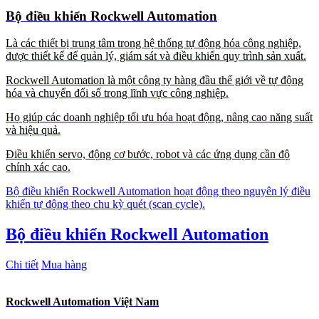
Bộ điều khiển Rockwell Automation
Là các thiết bị trung tâm trong hệ thống tự động hóa công nghiệp,
được thiết kế để quản lý, giám sát và điều khiển quy trình sản xuất.
Rockwell Automation là một công ty hàng đầu thế giới về tự động
hóa và chuyển đổi số trong lĩnh vực công nghiệp.
Họ giúp các doanh nghiệp tối ưu hóa hoạt động, nâng cao năng suất
và hiệu quả.
Điều khiển servo, động cơ bước, robot và các ứng dụng cần độ
chính xác cao.
Bộ điều khiển Rockwell Automation hoạt động theo nguyên lý điều
khiển tự động theo chu kỳ quét (scan cycle).
Bộ điều khiển Rockwell Automation
Chi tiết
Mua hàng
Rockwell Automation Việt Nam