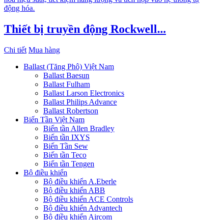
động hóa.
Thiết bị truyền động Rockwell...
Chi tiết
Mua hàng
Ballast (Tăng Phô) Việt Nam
Ballast Baesun
Ballast Fulham
Ballast Larson Electronics
Ballast Philips Advance
Ballast Robertson
Biến Tần Việt Nam
Biến tần Allen Bradley
Biến tần IXYS
Biến Tần Sew
Biến tần Teco
Biến tần Tengen
Bộ điều khiển
Bộ điều khiển A.Eberle
Bộ điều khiển ABB
Bộ điều khiển ACE Controls
Bộ điều khiển Advantech
Bộ điều khiển Aircom