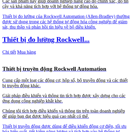
Các sản phẩm này giúp doanh nghiệp nâng cao độ chính xác, độ tin
cậy và khả năng tích hợp với hệ thống tự động hóa.
Thiết bị đo lường của Rockwell Automation (Allen-Bradley) thường
được sử dụng trong các hệ thống tự động hóa công nghiệp để giám
sát, thu thập và phản hồi tín hiệu về bộ điều khiển.
Thiết bị đo lường Rockwell...
Chi tiết
Mua hàng
Thiết bị truyền động Rockwell Automation
Cung cấp một loạt các động cơ, hộp số, bộ truyền động và các thiết
bị truyền động khác.
Giải pháp điều khiển và thông tin tích hợp được xây dựng cho các
ứng dụng công nghiệp khắt khe.
Chúng tôi tích hợp điều khiển và thông tin trên toàn doanh nghiệp
để giúp bạn đạt được hiệu quả cao nhất có thể.
Thiết bị truyền động được dùng để điều khiển động cơ điện, tối ưu
hóa hiệu suất, tiết kiệm năng lượng và tích hợp vào hệ thống tự