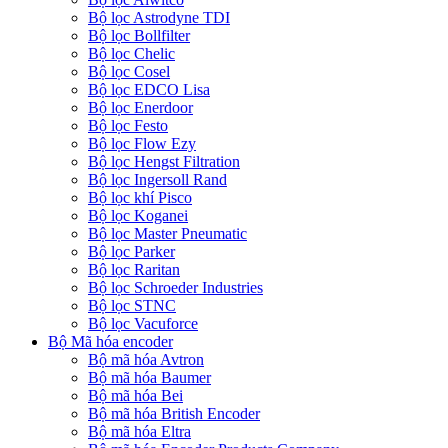
Bộ lọc Astrodyne TDI
Bộ lọc Bollfilter
Bộ lọc Chelic
Bộ lọc Cosel
Bộ lọc EDCO Lisa
Bộ lọc Enerdoor
Bộ lọc Festo
Bộ lọc Flow Ezy
Bộ lọc Hengst Filtration
Bộ lọc Ingersoll Rand
Bộ lọc khí Pisco
Bộ lọc Koganei
Bộ lọc Master Pneumatic
Bộ lọc Parker
Bộ lọc Raritan
Bộ lọc Schroeder Industries
Bộ lọc STNC
Bộ lọc Vacuforce
Bộ Mã hóa encoder
Bộ mã hóa Avtron
Bộ mã hóa Baumer
Bộ mã hóa Bei
Bộ mã hóa British Encoder
Bộ mã hóa Eltra