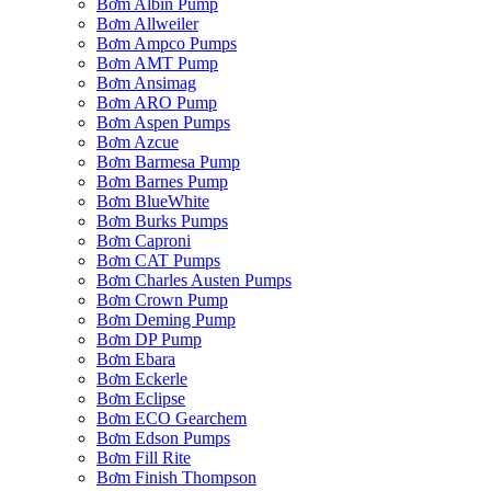
Bơm Albin Pump
Bơm Allweiler
Bơm Ampco Pumps
Bơm AMT Pump
Bơm Ansimag
Bơm ARO Pump
Bơm Aspen Pumps
Bơm Azcue
Bơm Barmesa Pump
Bơm Barnes Pump
Bơm BlueWhite
Bơm Burks Pumps
Bơm Caproni
Bơm CAT Pumps
Bơm Charles Austen Pumps
Bơm Crown Pump
Bơm Deming Pump
Bơm DP Pump
Bơm Ebara
Bơm Eckerle
Bơm Eclipse
Bơm ECO Gearchem
Bơm Edson Pumps
Bơm Fill Rite
Bơm Finish Thompson