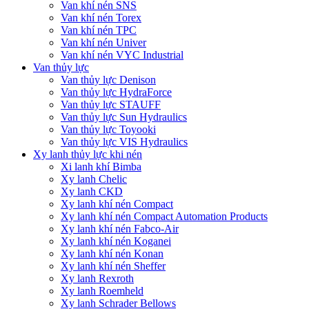
Van khí nén SNS
Van khí nén Torex
Van khí nén TPC
Van khí nén Univer
Van khí nén VYC Industrial
Van thủy lực
Van thủy lực Denison
Van thủy lực HydraForce
Van thủy lực STAUFF
Van thủy lực Sun Hydraulics
Van thủy lực Toyooki
Van thủy lực VIS Hydraulics
Xy lanh thủy lực khi nén
Xi lanh khí Bimba
Xy lanh Chelic
Xy lanh CKD
Xy lanh khí nén Compact
Xy lanh khí nén Compact Automation Products
Xy lanh khí nén Fabco-Air
Xy lanh khí nén Koganei
Xy lanh khí nén Konan
Xy lanh khí nén Sheffer
Xy lanh Rexroth
Xy lanh Roemheld
Xy lanh Schrader Bellows