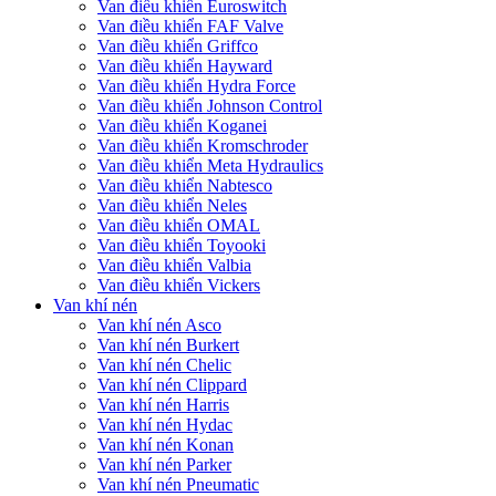
Van điều khiển Euroswitch
Van điều khiển FAF Valve
Van điều khiển Griffco
Van điều khiển Hayward
Van điều khiển Hydra Force
Van điều khiển Johnson Control
Van điều khiển Koganei
Van điều khiển Kromschroder
Van điều khiển Meta Hydraulics
Van điều khiển Nabtesco
Van điều khiển Neles
Van điều khiển OMAL
Van điều khiển Toyooki
Van điều khiển Valbia
Van điều khiển Vickers
Van khí nén
Van khí nén Asco
Van khí nén Burkert
Van khí nén Chelic
Van khí nén Clippard
Van khí nén Harris
Van khí nén Hydac
Van khí nén Konan
Van khí nén Parker
Van khí nén Pneumatic