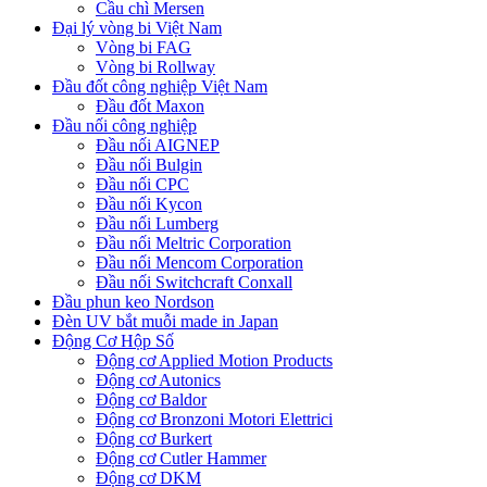
Cầu chì Mersen
Đại lý vòng bi Việt Nam
Vòng bi FAG
Vòng bi Rollway
Đầu đốt công nghiệp Việt Nam
Đầu đốt Maxon
Đầu nối công nghiệp
Đầu nối AIGNEP
Đầu nối Bulgin
Đầu nối CPC
Đầu nối Kycon
Đầu nối Lumberg
Đầu nối Meltric Corporation
Đầu nối Mencom Corporation
Đầu nối Switchcraft Conxall
Đầu phun keo Nordson
Đèn UV bắt muỗi made in Japan
Động Cơ Hộp Số
Động cơ Applied Motion Products
Động cơ Autonics
Động cơ Baldor
Động cơ Bronzoni Motori Elettrici
Động cơ Burkert
Động cơ Cutler Hammer
Động cơ DKM