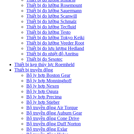
Thiết bị đo lường Rosemount
Thiết bị đo lường Sauermann
Thiết bị đo lường Scanwill
Thiết bị đo lường Schmalz
Thiết bị đo lường Tecfluid
Thiết bị đo lường Testo
Thiết bị đo lường Tokyo Keiki
Thiết bị đo lường Veeder Root
Thiết bị đo lưu lượng Hedland
Thiết bị đo nhiệt độ Anritsu
Thiết bị đo Sesotec
Thiết bị kẹp thủy lực Roemheld
Thiết bị truyền động
Bộ ly hợp Boston Gear
Bộ ly hợp Monninghoff
Bộ ly hợp Nexen
Bộ ly hợp Ogura
Bộ ly hợp Precima
Bộ ly hợp Stieber
Bộ truyền động Air Torque
Bộ truyền động Auburn Gear
Bộ truyền động Cone Drive
Bộ truyền động Duff Norton
Bộ truyền động Exlar