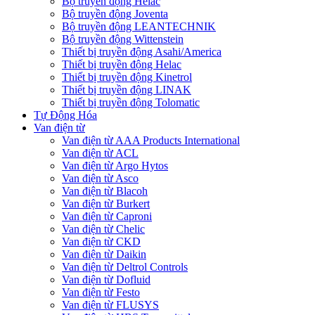
Bộ truyền động Helac
Bộ truyền động Joventa
Bộ truyền động LEANTECHNIK
Bộ truyền động Wittenstein
Thiết bị truyền động Asahi/America
Thiết bị truyền động Helac
Thiết bị truyền động Kinetrol
Thiết bị truyền động LINAK
Thiết bị truyền động Tolomatic
Tự Động Hóa
Van điện từ
Van điện từ AAA Products International
Van điện từ ACL
Van điện từ Argo Hytos
Van điện từ Asco
Van điện từ Blacoh
Van điện từ Burkert
Van điện từ Caproni
Van điện từ Chelic
Van điện từ CKD
Van điện từ Daikin
Van điện từ Deltrol Controls
Van điện từ Dofluid
Van điện từ Festo
Van điện từ FLUSYS