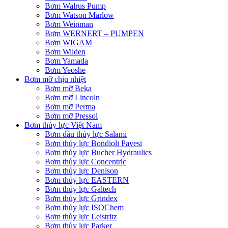
Bơm Walrus Pump
Bơm Watson Marlow
Bơm Weinman
Bơm WERNERT – PUMPEN
Bơm WIGAM
Bơm Wilden
Bơm Yamada
Bơm Yeoshe
Bơm mỡ chịu nhiệt
Bơm mỡ Beka
Bơm mỡ Lincoln
Bơm mỡ Perma
Bơm mỡ Pressol
Bơm thủy lực Việt Nam
Bơm dầu thủy lực Salami
Bơm thủy lực Bondioli Pavesi
Bơm thủy lực Bucher Hydraulics
Bơm thủy lực Concentric
Bơm thủy lực Denison
Bơm thủy lực EASTERN
Bơm thủy lực Galtech
Bơm thủy lực Grindex
Bơm thủy lực ISOChem
Bơm thủy lực Leistritz
Bơm thủy lực Parker