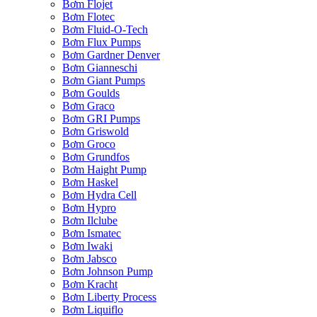
Bơm Flojet
Bơm Flotec
Bơm Fluid-O-Tech
Bơm Flux Pumps
Bơm Gardner Denver
Bơm Gianneschi
Bơm Giant Pumps
Bơm Goulds
Bơm Graco
Bơm GRI Pumps
Bơm Griswold
Bơm Groco
Bơm Grundfos
Bơm Haight Pump
Bơm Haskel
Bơm Hydra Cell
Bơm Hypro
Bơm Ilclube
Bơm Ismatec
Bơm Iwaki
Bơm Jabsco
Bơm Johnson Pump
Bơm Kracht
Bơm Liberty Process
Bơm Liquiflo