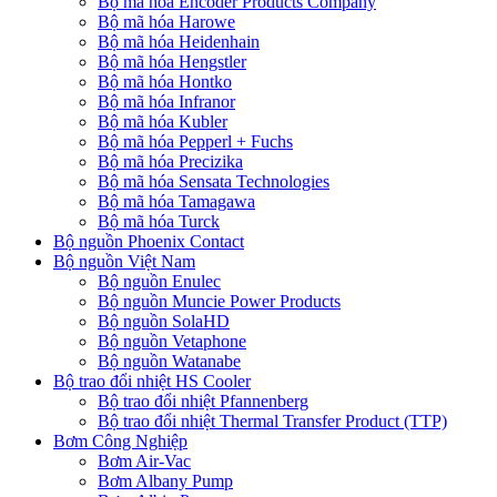
Bộ mã hóa Encoder Products Company
Bộ mã hóa Harowe
Bộ mã hóa Heidenhain
Bộ mã hóa Hengstler
Bộ mã hóa Hontko
Bộ mã hóa Infranor
Bộ mã hóa Kubler
Bộ mã hóa Pepperl + Fuchs
Bộ mã hóa Precizika
Bộ mã hóa Sensata Technologies
Bộ mã hóa Tamagawa
Bộ mã hóa Turck
Bộ nguồn Phoenix Contact
Bộ nguồn Việt Nam
Bộ nguồn Enulec
Bộ nguồn Muncie Power Products
Bộ nguồn SolaHD
Bộ nguồn Vetaphone
Bộ nguồn Watanabe
Bộ trao đổi nhiệt HS Cooler
Bộ trao đổi nhiệt Pfannenberg
Bộ trao đổi nhiệt Thermal Transfer Product (TTP)
Bơm Công Nghiệp
Bơm Air-Vac
Bơm Albany Pump