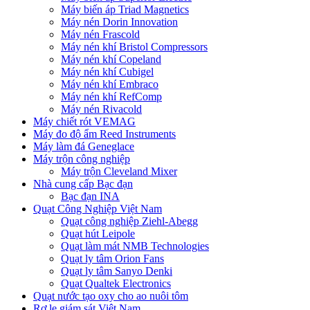
Máy biến áp Triad Magnetics
Máy nén Dorin Innovation
Máy nén Frascold
Máy nén khí Bristol Compressors
Máy nén khí Copeland
Máy nén khí Cubigel
Máy nén khí Embraco
Máy nén khí RefComp
Máy nén Rivacold
Máy chiết rót VEMAG
Máy đo độ ẩm Reed Instruments
Máy làm đá Geneglace
Máy trộn công nghiệp
Máy trộn Cleveland Mixer
Nhà cung cấp Bạc đạn
Bạc đạn INA
Quạt Công Nghiệp Việt Nam
Quạt công nghiệp Ziehl-Abegg
Quạt hút Leipole
Quạt làm mát NMB Technologies
Quạt ly tâm Orion Fans
Quạt ly tâm Sanyo Denki
Quạt Qualtek Electronics
Quạt nước tạo oxy cho ao nuôi tôm
Rơ le giám sát Việt Nam