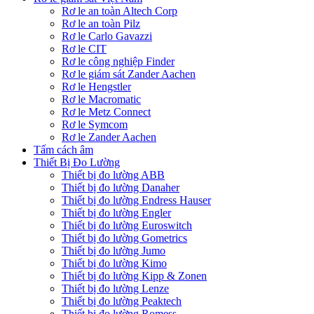
Rơ le an toàn Altech Corp
Rơ le an toàn Pilz
Rơ le Carlo Gavazzi
Rơ le CIT
Rơ le công nghiệp Finder
Rơ le giám sát Zander Aachen
Rơ le Hengstler
Rơ le Macromatic
Rơ le Metz Connect
Rơ le Symcom
Rơ le Zander Aachen
Tấm cách âm
Thiết Bị Đo Lường
Thiết bị đo lường ABB
Thiết bị đo lường Danaher
Thiết bị đo lường Endress Hauser
Thiết bị đo lường Engler
Thiết bị đo lường Euroswitch
Thiết bị đo lường Gometrics
Thiết bị đo lường Jumo
Thiết bị đo lường Kimo
Thiết bị đo lường Kipp & Zonen
Thiết bị đo lường Lenze
Thiết bị đo lường Peaktech
Thiết bị đo lường Romess