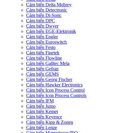
Cảm biến Delta Mobrey
Cảm biến Detectronic
Cảm biến Di-Soric
Cảm biến DPC
Cảm biến Dwyer
Cảm biến EGE-Elektronik
Cảm biến Engler
Cảm biến Euroswitch
Cảm biến Festo
Cảm biến Finetek
Cảm biến Flowline
Cảm biến Galltec Mela
Cảm biến Gefran
Cảm biến GEMS
Cảm biến Georg Fischer
Cảm biến Hawker Electronics
Cảm biến Icon Process Control
Cảm biến Icon Process Controls
Cảm biến IFM
Cảm biến Jumo
Cảm biến Kemet
Cảm biến Keyence
Cảm biến Kipp & Zonen
Cảm biến Lenze
Cảm biến Memminger IRO