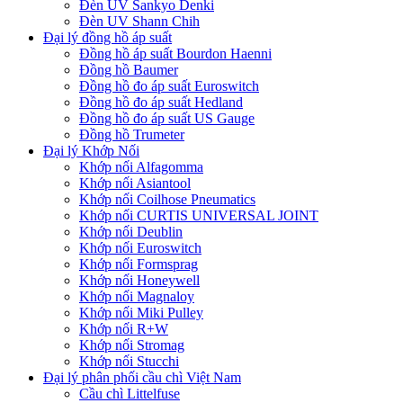
Đèn UV Sankyo Denki
Đèn UV Shann Chih
Đại lý đồng hồ áp suất
Đồng hồ áp suất Bourdon Haenni
Đồng hồ Baumer
Đồng hồ đo áp suất Euroswitch
Đồng hồ đo áp suất Hedland
Đồng hồ đo áp suất US Gauge
Đồng hồ Trumeter
Đại lý Khớp Nối
Khớp nối Alfagomma
Khớp nối Asiantool
Khớp nối Coilhose Pneumatics
Khớp nối CURTIS UNIVERSAL JOINT
Khớp nối Deublin
Khớp nối Euroswitch
Khớp nối Formsprag
Khớp nối Honeywell
Khớp nối Magnaloy
Khớp nối Miki Pulley
Khớp nối R+W
Khớp nối Stromag
Khớp nối Stucchi
Đại lý phân phối cầu chì Việt Nam
Cầu chì Littelfuse