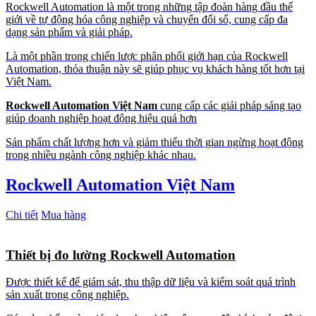
Rockwell Automation là một trong những tập đoàn hàng đầu thế
giới về tự động hóa công nghiệp và chuyển đổi số, cung cấp đa
dạng sản phẩm và giải pháp.
Là một phần trong chiến lược phân phối giới hạn của Rockwell
Automation, thỏa thuận này sẽ giúp phục vụ khách hàng tốt hơn tại
Việt Nam.
Rockwell Automation Việt Nam
cung cấp các giải pháp sáng tạo
giúp doanh nghiệp hoạt động hiệu quả hơn
Sản phẩm chất lượng hơn và giảm thiểu thời gian ngừng hoạt động
trong nhiều ngành công nghiệp khác nhau.
Rockwell Automation Việt Nam
Chi tiết
Mua hàng
Thiết bị đo lường Rockwell Automation
Được thiết kế để giám sát, thu thập dữ liệu và kiểm soát quá trình
sản xuất trong công nghiệp.