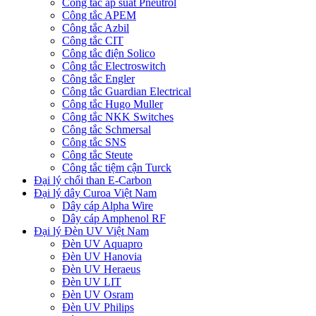
Công tắc áp suất Pneutrol
Công tắc APEM
Công tắc Azbil
Công tắc CIT
Công tắc điện Solico
Công tắc Electroswitch
Công tắc Engler
Công tắc Guardian Electrical
Công tắc Hugo Muller
Công tắc NKK Switches
Công tắc Schmersal
Công tắc SNS
Công tắc Steute
Công tắc tiệm cận Turck
Đại lý chổi than E-Carbon
Đại lý dây Curoa Việt Nam
Dây cáp Alpha Wire
Dây cáp Amphenol RF
Đại lý Đèn UV Việt Nam
Đèn UV Aquapro
Đèn UV Hanovia
Đèn UV Heraeus
Đèn UV LIT
Đèn UV Osram
Đèn UV Philips