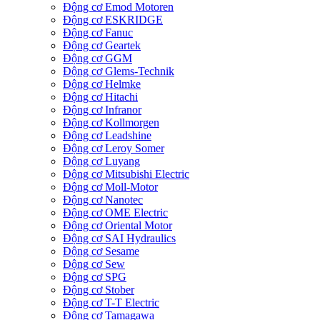
Động cơ Emod Motoren
Động cơ ESKRIDGE
Động cơ Fanuc
Động cơ Geartek
Động cơ GGM
Động cơ Glems-Technik
Động cơ Helmke
Động cơ Hitachi
Động cơ Infranor
Động cơ Kollmorgen
Động cơ Leadshine
Động cơ Leroy Somer
Động cơ Luyang
Động cơ Mitsubishi Electric
Động cơ Moll-Motor
Động cơ Nanotec
Động cơ OME Electric
Động cơ Oriental Motor
Động cơ SAI Hydraulics
Động cơ Sesame
Động cơ Sew
Động cơ SPG
Động cơ Stober
Động cơ T-T Electric
Động cơ Tamagawa