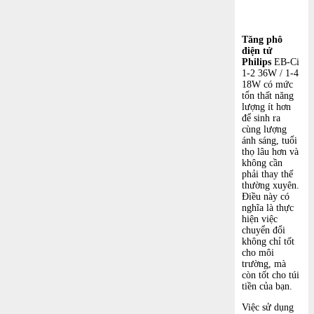
Tăng phô
điện tử
Philips
EB-Ci
1-2 36W / 1-4
18W có mức
tổn thất năng
lượng ít hơn
để sinh ra
cùng lượng
ánh sáng, tuổi
thọ lâu hơn và
không cần
phải thay thế
thường xuyên.
Điều này có
nghĩa là thực
hiện việc
chuyển đổi
không chỉ tốt
cho môi
trường, mà
còn tốt cho túi
tiền của bạn.
Việc sử dụng