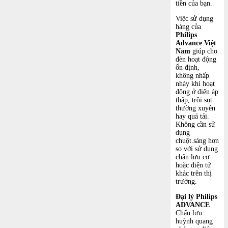
tiền của bạn.
Việc sử dụng
hàng của
Philips
Advance Việt
Nam
giúp cho
đèn hoạt động
ổn định,
không nhấp
nháy khi hoạt
động ở điện áp
thấp, trồi sụt
thường xuyên
hay quá tải.
Không cần sử
dụng
chuột.sáng hơn
so với sử dụng
chấn lưu cơ
hoặc điện tử
khác trên thị
trường.
Đại lý Philips
ADVANCE
Chấn lưu
huỳnh quang