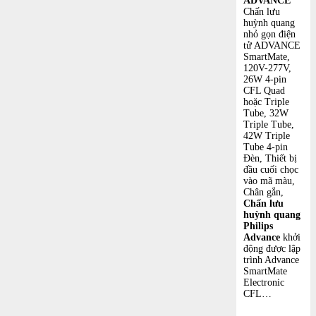
ADVANCE
Chấn lưu
huỳnh quang
nhỏ gọn điện
tử ADVANCE
SmartMate,
120V-277V,
26W 4-pin
CFL Quad
hoặc Triple
Tube, 32W
Triple Tube,
42W Triple
Tube 4-pin
Đèn, Thiết bị
đầu cuối chọc
vào mã màu,
Chân gắn,
Chấn lưu
huỳnh quang
Philips
Advance
khởi
động được lập
trình Advance
SmartMate
Electronic
CFL…