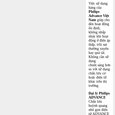
Việc sử dụng
hàng của
Philips
Advance Việt
Nam
giúp cho
đèn hoạt động
ổn định,
không nhấp
nháy khi hoạt
động ở điện áp
thấp, trồi sụt
thường xuyên
hay quá tải.
Không cần sử
dụng
chuột.sáng hơn
so với sử dụng
chấn lưu cơ
hoặc điện tử
khác trên thị
trường.
Đại lý Philips
ADVANCE
Chấn lưu
huỳnh quang
nhỏ gọn điện
tử ADVANCE