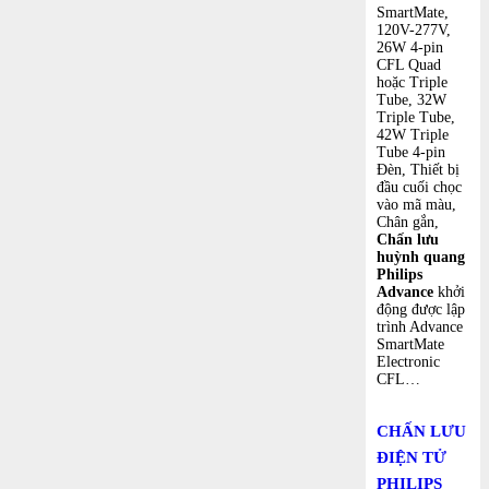
SmartMate,
120V-277V,
26W 4-pin
CFL Quad
hoặc Triple
Tube, 32W
Triple Tube,
42W Triple
Tube 4-pin
Đèn, Thiết bị
đầu cuối chọc
vào mã màu,
Chân gắn,
Chấn lưu
huỳnh quang
Philips
Advance
khởi
động được lập
trình Advance
SmartMate
Electronic
CFL…
CHẤN LƯU
ĐIỆN TỬ
PHILIPS