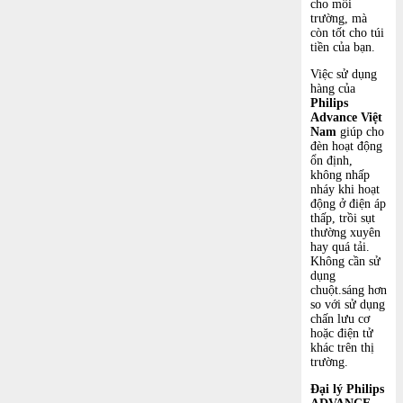
cho môi
trường, mà
còn tốt cho túi
tiền của bạn.
Việc sử dụng
hàng của
Philips
Advance Việt
Nam
giúp cho
đèn hoạt động
ổn định,
không nhấp
nháy khi hoạt
động ở điện áp
thấp, trồi sụt
thường xuyên
hay quá tải.
Không cần sử
dụng
chuột.sáng hơn
so với sử dụng
chấn lưu cơ
hoặc điện tử
khác trên thị
trường.
Đại lý Philips