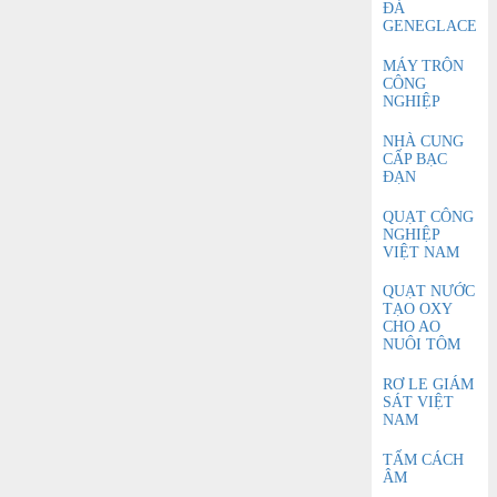
ĐÁ
GENEGLACE
MÁY TRỘN
CÔNG
NGHIỆP
NHÀ CUNG
CẤP BẠC
ĐẠN
QUẠT CÔNG
NGHIỆP
VIỆT NAM
QUẠT NƯỚC
TẠO OXY
CHO AO
NUÔI TÔM
RƠ LE GIÁM
SÁT VIỆT
NAM
TẤM CÁCH
ÂM