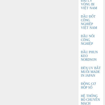
ĐẠI LÝ
VÒNG BI
VIỆT NAM
ĐẦU ĐỐT
CÔNG
NGHIỆP
VIỆT NAM
ĐẦU NỐI
CÔNG
NGHIỆP
ĐẦU PHUN
KEO
NORDSON
ĐÈN UV BẮT
MUỖI MADE
IN JAPAN
ĐỘNG CƠ
HỘP SỐ
HỆ THỐNG
BỘ CHUYỂN
MẠCH