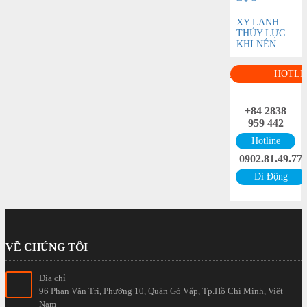
XY LANH
THỦY LỰC
KHI NÉN
HOTLI
+84 2838
959 442
Hotline
0902.81.49.77
Di Động
VỀ CHÚNG TÔI
Địa chỉ
96 Phan Văn Trị, Phường 10, Quận Gò Vấp, Tp.Hồ Chí Minh, Việt
Nam