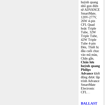
huỳnh quang
nhỏ gọn điện
tử ADVANCE
SmartMate,
120V-277V,
26W 4-pin
CFL Quad
hoặc Triple
Tube, 32W
Triple Tube,
42W Triple
Tube 4-pin
Đèn, Thiết bị
đầu cuối chọc
vào mã màu,
Chân gắn,
Chấn lưu
huỳnh quang
Philips
Advance
khởi
động được lập
trình Advance
SmartMate
Electronic
CFL…
BALLAST