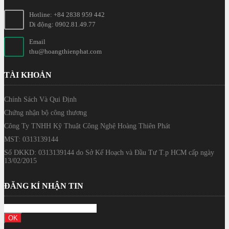
Hotline: +84 2838 959 442
Di động: 0902.81.49.77
Email
thu@hoangthienphat.com
TÀI KHOẢN
Chính Sách Và Qui Định
Chứng nhận bộ công thương
Công Ty TNHH Kỹ Thuật Công Nghệ Hoàng Thiên Phát
MST: 0313139144
Số ĐKKD: 0313139144 do Sở Kế Hoạch và Đầu Tư T.p HCM cấp ngày
13/02/2015
ĐĂNG KÍ NHẬN TIN