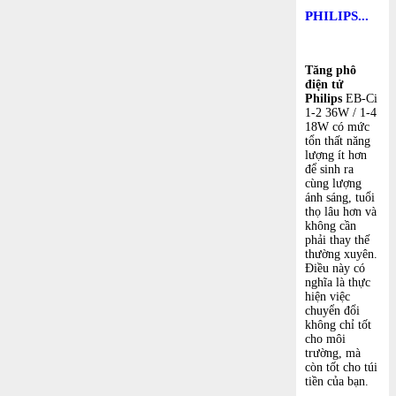
PHILIPS...
Tăng phô
điện tử
Philips
EB-Ci
1-2 36W / 1-4
18W có mức
tổn thất năng
lượng ít hơn
để sinh ra
cùng lượng
ánh sáng, tuổi
thọ lâu hơn và
không cần
phải thay thế
thường xuyên.
Điều này có
nghĩa là thực
hiện việc
chuyển đổi
không chỉ tốt
cho môi
trường, mà
còn tốt cho túi
tiền của bạn.