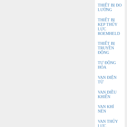
THIẾT BỊ ĐO
LƯỜNG
THIẾT BỊ
KẸP THỦY
LỰC
ROEMHELD
THIẾT BỊ
TRUYỀN
ĐỘNG
TỰ ĐỘNG
HÓA
VAN ĐIỆN
TỪ
VAN ĐIỀU
KHIỂN
VAN KHÍ
NÉN
VAN THỦY
LỰC