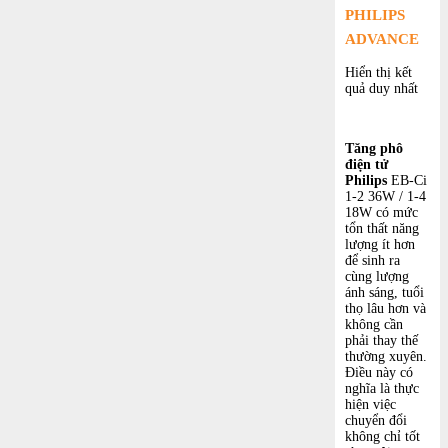
PHILIPS
ADVANCE
Hiển thị kết
quả duy nhất
Tăng phô
điện tử
Philips
EB-Ci
1-2 36W / 1-4
18W có mức
tổn thất năng
lượng ít hơn
để sinh ra
cùng lượng
ánh sáng, tuổi
thọ lâu hơn và
không cần
phải thay thế
thường xuyên.
Điều này có
nghĩa là thực
hiện việc
chuyển đổi
không chỉ tốt