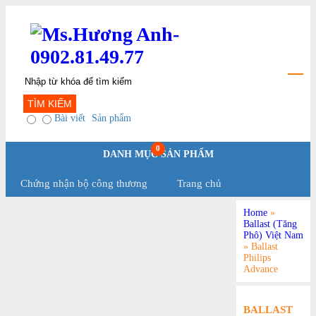
TÌM KIẾM
Bài viết
Sản phẩm
0
DANH MỤC SẢN PHẨM
Chứng nhận bộ công thương
Trang chủ
Home
»
Chính Sách Và Qui Định
Ballast (Tăng
Phô) Việt Nam
»
Ballast
Philips
Advance
BALLAST