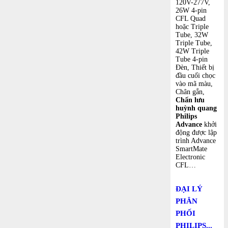
120V-277V,
26W 4-pin
CFL Quad
hoặc Triple
Tube, 32W
Triple Tube,
42W Triple
Tube 4-pin
Đèn, Thiết bị
đầu cuối chọc
vào mã màu,
Chân gắn,
Chấn lưu
huỳnh quang
Philips
Advance
khởi
động được lập
trình Advance
SmartMate
Electronic
CFL…
ĐẠI LÝ
PHÂN
PHỐI
PHILIPS...