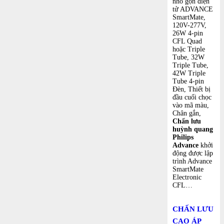
nhỏ gọn điện
tử ADVANCE
SmartMate,
120V-277V,
26W 4-pin
CFL Quad
hoặc Triple
Tube, 32W
Triple Tube,
42W Triple
Tube 4-pin
Đèn, Thiết bị
đầu cuối chọc
vào mã màu,
Chân gắn,
Chấn lưu
huỳnh quang
Philips
Advance
khởi
động được lập
trình Advance
SmartMate
Electronic
CFL…
CHẤN LƯU
CAO ÁP