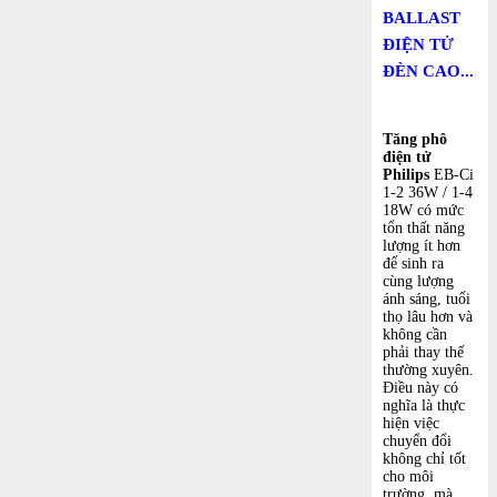
BALLAST
ĐIỆN TỬ
ĐÈN CAO...
Tăng phô
điện tử
Philips
EB-Ci
1-2 36W / 1-4
18W có mức
tổn thất năng
lượng ít hơn
để sinh ra
cùng lượng
ánh sáng, tuổi
thọ lâu hơn và
không cần
phải thay thế
thường xuyên.
Điều này có
nghĩa là thực
hiện việc
chuyển đổi
không chỉ tốt
cho môi
trường, mà