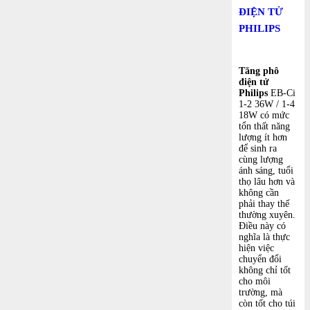
ĐIỆN TỬ
PHILIPS
Tăng phô
điện tử
Philips
EB-Ci
1-2 36W / 1-4
18W có mức
tổn thất năng
lượng ít hơn
để sinh ra
cùng lượng
ánh sáng, tuổi
thọ lâu hơn và
không cần
phải thay thế
thường xuyên.
Điều này có
nghĩa là thực
hiện việc
chuyển đổi
không chỉ tốt
cho môi
trường, mà
còn tốt cho túi