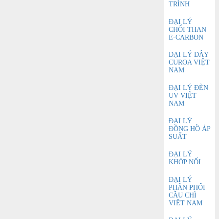
TRÌNH
ĐẠI LÝ
CHỔI THAN
E-CARBON
ĐẠI LÝ DÂY
CUROA VIỆT
NAM
ĐẠI LÝ ĐÈN
UV VIỆT
NAM
ĐẠI LÝ
ĐỒNG HỒ ÁP
SUẤT
ĐẠI LÝ
KHỚP NỐI
ĐẠI LÝ
PHÂN PHỐI
CẦU CHÌ
VIỆT NAM