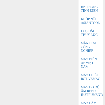
HỆ THỐNG
TĨNH ĐIỆN
KHỚP NỐI
ASIANTOOL
LỌC DẦU
THỦY LỰC
MÀN HÌNH
CÔNG
NGHIỆP
MÁY BIẾN
ÁP VIỆT
NAM
MÁY CHIẾT
RÓT VEMAG
MÁY ĐO ĐỘ
ẨM REED
INSTRUMENTS
MÁY LÀM