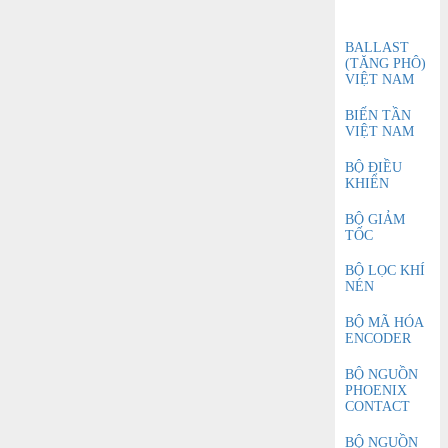
BALLAST
(TĂNG PHÔ)
VIỆT NAM
BIẾN TẦN
VIỆT NAM
BỘ ĐIỀU
KHIỂN
BỘ GIẢM
TỐC
BỘ LỌC KHÍ
NÉN
BỘ MÃ HÓA
ENCODER
BỘ NGUỒN
PHOENIX
CONTACT
BỘ NGUỒN