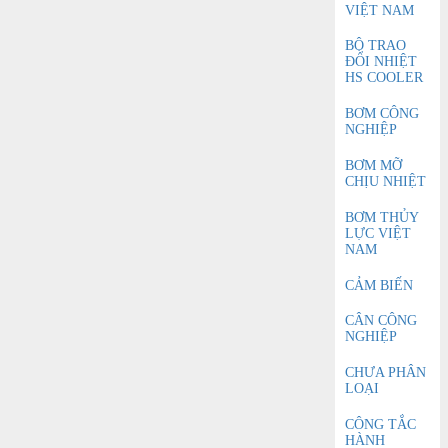
VIỆT NAM
BỘ TRAO
ĐỔI NHIỆT
HS COOLER
BƠM CÔNG
NGHIỆP
BƠM MỠ
CHỊU NHIỆT
BƠM THỦY
LỰC VIỆT
NAM
CẢM BIẾN
CÂN CÔNG
NGHIỆP
CHƯA PHÂN
LOẠI
CÔNG TẮC
HÀNH