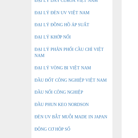
ĐẠI LÝ DÂY CUROA VIỆT NAM
ĐẠI LÝ ĐÈN UV VIỆT NAM
ĐẠI LÝ ĐỒNG HỒ ÁP SUẤT
ĐẠI LÝ KHỚP NỐI
ĐẠI LÝ PHÂN PHỐI CẦU CHÌ VIỆT
NAM
ĐẠI LÝ VÒNG BI VIỆT NAM
ĐẦU ĐỐT CÔNG NGHIỆP VIỆT NAM
ĐẦU NỐI CÔNG NGHIỆP
ĐẦU PHUN KEO NORDSON
ĐÈN UV BẮT MUỖI MADE IN JAPAN
ĐỘNG CƠ HỘP SỐ