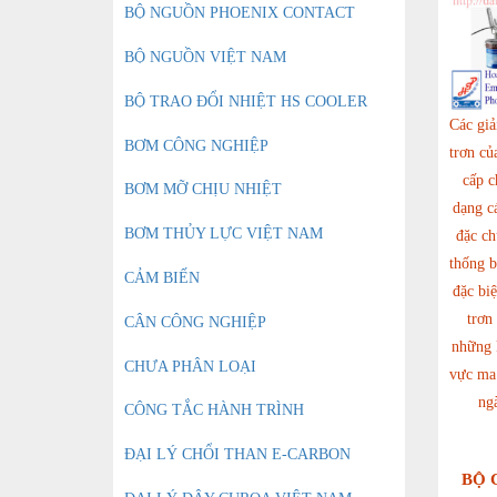
BỘ NGUỒN PHOENIX CONTACT
BỘ NGUỒN VIỆT NAM
BỘ TRAO ĐỔI NHIỆT HS COOLER
Các gi
BƠM CÔNG NGHIỆP
trơn c
cấp c
BƠM MỠ CHỊU NHIỆT
dạng cá
BƠM THỦY LỰC VIỆT NAM
đặc ch
thống b
CẢM BIẾN
đặc biệ
trơn
CÂN CÔNG NGHIỆP
những k
CHƯA PHÂN LOẠI
vực ma 
ng
CÔNG TẮC HÀNH TRÌNH
ĐẠI LÝ CHỔI THAN E-CARBON
BỘ 