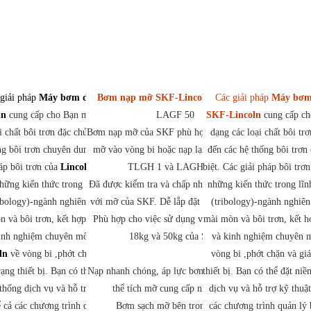
giải pháp
Máy bơm dầu bôi trơn
Bơm nạp mỡ SKF-Lincoln
LAGF 18,
Các giải pháp
Máy bơm 
ln
cung cấp cho Bạn một dải đa dạng
LAGF 50
SKF-Lincoln
cung cấp ch
i chất bôi trơn đặc chủng cho đến các
Bơm nạp mỡ của SKF phù hợp cho việc bơm
dạng các loại chất bôi tr
ng bôi trơn chuyên dung đặc biệt. Các
mỡ vào vòng bi hoặc nạp lại mỡ cho súng
đến các hệ thống bôi trơn
áp bôi trơn của
Lincoln Việt Nam
TLGH 1 và LAGH 400.
sử
biệt. Các giải pháp bôi tr
hững kiến thức trong lĩnh vực ma sát
Đã được kiểm tra và chấp nhận cho sử dụng
những kiến thức trong lĩn
ibology)-ngành nghiên cứu về ma sát ,
với mỡ của SKF. Dễ lắp đặt và dễ sử dụng,
(tribology)-ngành nghiên
 và bôi trơn, kết hợp cùng kiến thức
Phù hợp cho việc sử dụng với các loại mỡ
mài mòn và bôi trơn, kết h
inh nghiệm chuyên môn của
Đại lý
18kg và 50kg của SKF.
và kinh nghiệm chuyên 
ln
về vòng bi ,phớt chặn và giám sát
vòng bi ,phớt chặn và giá
rạng thiết bị. Bạn có thể đặt niềm tin
Nạp nhanh chóng, áp lực bơm thấp cho phép
thiết bị. Bạn có thể đặt niề
thống dịch vụ và hỗ trợ kỹ thuật hàng
thể tích mỡ cung cấp nhiều hơn.
dịch vụ và hỗ trợ kỹ thuậ
 cả các chương trình quản lý bôi trơn
Bơm sạch mỡ bên trong thùng
các chương trình quản lý 