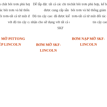
n chât bôi trơn phù hợp, kế hoạch hóa
Dễ lắp đặt: tất cả các chi tiết cần thiết đã
chât bôi trơn phù hợp, kế 
ác bôi trơn và hệ thống giám sát tình
được cung cấp sẵn sàng.
bôi trơn và hệ thống giám 
ôi trơn-tất cả từ một đối tác duy nhất,
Độ tin cậy cao: đã được kiểm tra và chấp
trơn-tất cả từ một đối tác
với độ tin cậy cao.
nhận cho sử dụng với tất cả các loại mỡ của
tin cậy cao
SKF
 MỠ PITTONG
BƠM NẠP MỠ SKF-
ÉP LINCOLN
LINCOLN
BƠM MỠ SKF-
LINCOLN