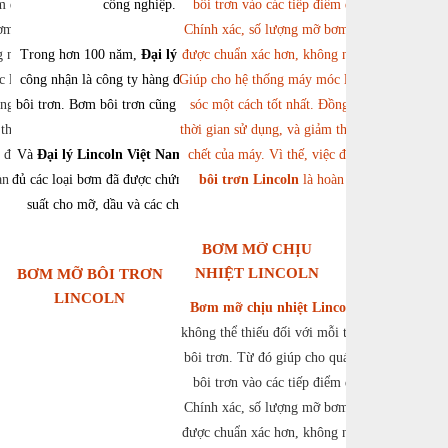
ểm được tốt hơn.
công nghiệp.
bôi trơn vào các tiếp điểm được tốt hơn.
m ra cũng vì thế
Chính xác, số lượng mỡ bơm ra cũng vì thế
 nhiều, không ít.
Trong hơn 100 năm,
Đại lý Lincoln
được chuẩn xác hơn, không nhiều, không ít.
được
c luôn được chăm
công nhận là công ty hàng đầu về dụng cụ
Giúp cho hệ thống máy móc luôn được chăm
ng thời, kéo dài
bôi trơn. Bơm bôi trơn cũng không ngoại lệ
sóc một cách tốt nhất. Đồng thời, kéo dài
thiểu số thời gian
thời gian sử dụng, và giảm thiểu số thời gian
c đầu tư
Và
Đại lý Lincoln Việt Nam
lõi bơm
cung cấp đầy
chết của máy. Vì thế, việc đầu
tư lõi bơm
n toàn hợp lý.
đủ các loại bơm đã được chứng minh về hiệu
bôi trơn Lincoln
là hoàn toàn hợp lý.
suất cho mỡ, dầu và các chất lỏng khác.
BƠM MỠ CHỊU
NHIỆT LINCOLN
BƠM MỠ BÔI TRƠN
LINCOLN
Bơm mỡ chịu nhiệt Lincoln
là phụ kiện
không thể thiếu đối với mỗi thiết bị bơm mỡ
bôi trơn. Từ đó giúp cho quá trình bơm mỡ
bôi trơn vào các tiếp điểm được tốt hơn.
Chính xác, số lượng mỡ bơm ra cũng vì thế
được chuẩn xác hơn, không nhiều, không ít.