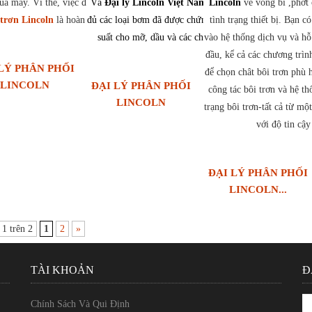
của máy. Vì thế, việc đầu tư
Và
Đại lý Lincoln Việt Nam
lõi bơm
cung cấp đầy
Lincoln
về vòng bi ,phớt 
 trơn Lincoln
là hoàn toàn hợp lý.
đủ các loại bơm đã được chứng minh về hiệu
tình trạng thiết bị. Bạn có
suất cho mỡ, dầu và các chất lỏng khác.
vào hệ thống dịch vụ và hỗ
đầu, kể cả các chương trìn
LÝ PHÂN PHỐI
để chọn chât bôi trơn phù 
LINCOLN
ĐẠI LÝ PHÂN PHỐI
công tác bôi trơn và hệ th
LINCOLN
trạng bôi trơn-tất cả từ một
với độ tin cậy
ĐẠI LÝ PHÂN PHỐI
LINCOLN...
1 trên 2
1
2
»
TÀI KHOẢN
Đ
Chính Sách Và Qui Định