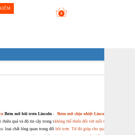
KIẾM
0
coln
Bơm mỡ bôi trơn Lincoln
là phụ kiện
– Minh họa cho
Bơm mỡ chịu nhiệt Lincoln
là phụ kiện
i thiết bị bơm mỡ
hiệu quả và độ tin cậy trong việc xử lý nhiều
không thể thiếu đối với mỗi thiết bị bơm mỡ
quá trình bơm mỡ
loại chất lỏng quan trọng đối với hoạt động
bôi trơn. Từ đó giúp cho quá trình bơm mỡ