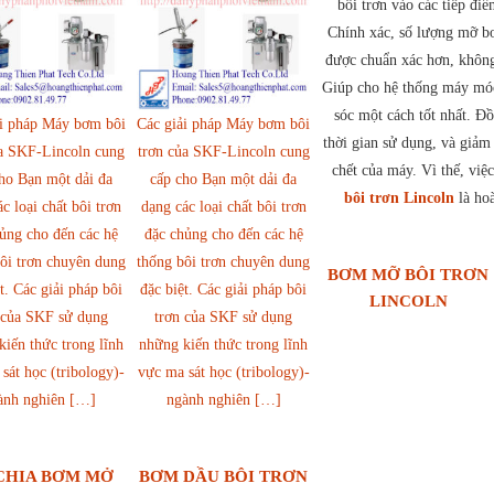
bôi trơn vào các tiếp đi
Chính xác, số lượng mỡ bơ
được chuẩn xác hơn, không
Giúp cho hệ thống máy mó
sóc một cách tốt nhất. Đồ
ải pháp Máy bơm bôi
Các giải pháp Máy bơm bôi
thời gian sử dụng, và giảm 
ủa SKF-Lincoln cung
trơn của SKF-Lincoln cung
chết của máy. Vì thế, việ
ho Bạn một dải đa
cấp cho Bạn một dải đa
bôi trơn Lincoln
là hoà
c loại chất bôi trơn
dạng các loại chất bôi trơn
ủng cho đến các hệ
đặc chủng cho đến các hệ
ôi trơn chuyên dung
thống bôi trơn chuyên dung
BƠM MỠ BÔI TRƠN
t. Các giải pháp bôi
đặc biệt. Các giải pháp bôi
LINCOLN
 của SKF sử dụng
trơn của SKF sử dụng
iến thức trong lĩnh
những kiến thức trong lĩnh
sát học (tribology)-
vực ma sát học (tribology)-
ành nghiên […]
ngành nghiên […]
CHIA BƠM MỞ
BƠM DẦU BÔI TRƠN