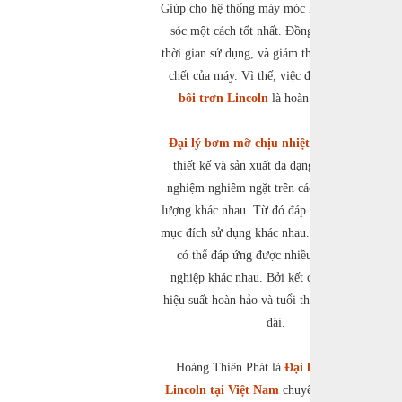
Giúp cho hệ thống máy móc luôn được chăm
sóc một cách tốt nhất. Đồng thời, kéo dài
thời gian sử dụng, và giảm thiểu số thời gian
chết của máy. Vì thế, việc đầu tư
lõi bơm
bôi trơn Lincoln
là hoàn toàn hợp lý.
Đại lý bơm mỡ chịu nhiệt Lincoln
được
thiết kế và sản xuất đa dạng. Được kiểm
nghiệm nghiêm ngặt trên các thông số chất
lượng khác nhau. Từ đó đáp ứng được nhiều
mục đích sử dụng khác nhau. Nhờ vậy mà nó
có thể đáp ứng được nhiều ngành công
nghiệp khác nhau. Bởi kết cấu chắc chắn,
hiệu suất hoàn hảo và tuổi thọ hoạt động lâu
dài.
Hoàng Thiên Phát là
Đại lý phân phối
Lincoln tại Việt Nam
chuyên cung cấp các