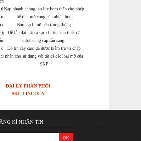
chặn và giám sát
 thể đặt niềm tin
Nạp nhanh chóng, áp lực bơm thấp cho phép
 trợ kỹ thuật hàng
thể tích mỡ cung cấp nhiều hơn.
h quản lý bôi trơn
Bơm sạch mỡ bên trong thùng
hợp, kế hoạch hóa
Dễ lắp đặt: tất cả các chi tiết cần thiết đã
ống giám sát tình
được cung cấp sẵn sàng.
 đối tác duy nhất,
Độ tin cậy cao: đã được kiểm tra và chấp
 cao.
nhận cho sử dụng với tất cả các loại mỡ của
SKF
ĐẠI LÝ PHÂN PHỐI
SKF-LINCOLN
ĂNG KÍ NHẬN TIN