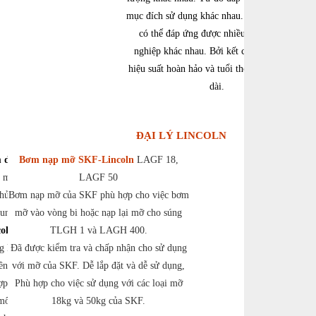
mục đích sử dụng khác nhau. Nhờ vậy mà nó
có thể đáp ứng được nhiều ngành công
nghiệp khác nhau. Bởi kết cấu chắc chắn,
hiệu suất hoàn hảo và tuổi thọ hoạt động lâu
dài.
ĐẠI LÝ LINCOLN
dầu bôi trơn
Bơm nạp mỡ SKF-Lincoln
LAGF 18,
 một dải đa dạng
LAGF 50
 chủng cho đến các
Bơm nạp mỡ của SKF phù hợp cho việc bơm
ung đặc biệt. Các
mỡ vào vòng bi hoặc nạp lại mỡ cho súng
coln Việt Nam
TLGH 1 và LAGH 400.
sử
g lĩnh vực ma sát
Đã được kiểm tra và chấp nhận cho sử dụng
ên cứu về ma sát ,
với mỡ của SKF. Dễ lắp đặt và dễ sử dụng,
ợp cùng kiến thức
Phù hợp cho việc sử dụng với các loại mỡ
 môn của
Đại lý
18kg và 50kg của SKF.