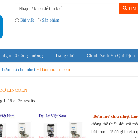
TÌM 
Bài viết
Sản phẩm
 nhận bộ công thương
Trang chủ
Chính Sách Và Qui Định
»
Bơm mỡ chịu nhiệt
»
Bơm mỡ Lincoln
MỠ LINCOLN
 1–16 of 26 results
Bơm mỡ chịu nhiệt Lin
không thể thiếu đối với mỗ
bôi trơn. Từ đó giúp cho 