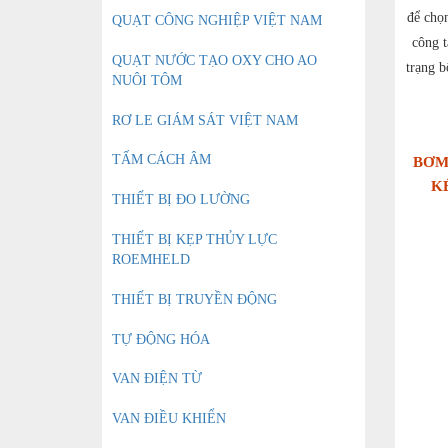
để chọ
QUẠT CÔNG NGHIỆP VIỆT NAM
công t
QUẠT NƯỚC TẠO OXY CHO AO
trạng b
NUÔI TÔM
RƠ LE GIÁM SÁT VIỆT NAM
TẤM CÁCH ÂM
BƠM
K
THIẾT BỊ ĐO LƯỜNG
THIẾT BỊ KẸP THỦY LỰC
ROEMHELD
THIẾT BỊ TRUYỀN ĐỘNG
TỰ ĐỘNG HÓA
VAN ĐIỆN TỪ
VAN ĐIỀU KHIỂN