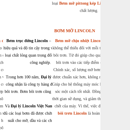
loại
Bơm mỡ pittong kép Lincoln
,… uy tín
chất lượng.
BƠM MỠ LINCOLN
dầu bôi trơn
Bơm trục đứng Lincoln
– Minh họa cho
Bơm mỡ chịu nhiệt Lincoln
là phụ kiện
o Bạn một dải đa
hiệu quả và độ tin cậy trong việc xử lý nhiều
không thể thiếu đối với mỗi thiết bị bơm mỡ
ơn đặc chủng cho
loại chất lỏng quan trọng đối với hoạt động
bôi trơn. Từ đó giúp cho quá trình bơm mỡ
 chuyên dung đặc
công nghiệp.
bôi trơn vào các tiếp điểm được tốt hơn.
ơn của SKF sử dụng
Chính xác, số lượng mỡ bơm ra cũng vì thế
h vực ma sát học
Trong hơn 100 năm,
Đại lý Lincoln
được chuẩn xác hơn, không nhiều, không ít.
được
 cứu về ma sát ,
công nhận là công ty hàng đầu về dụng cụ
Giúp cho hệ thống máy móc luôn được chăm
ợp cùng kiến thức
bôi trơn. Bơm bôi trơn cũng không ngoại lệ
sóc một cách tốt nhất. Đồng thời, kéo dài
môn của SKF về
thời gian sử dụng, và giảm thiểu số thời gian
m sát tình trạng
Và
Đại lý Lincoln Việt Nam
cung cấp đầy
chết của máy. Vì thế, việc đầu tư
lõi bơm
m tin vào hệ thống
đủ các loại bơm đã được chứng minh về hiệu
bôi trơn Lincoln
là hoàn toàn hợp lý.
t hàng đầu, kể cả
suất cho mỡ, dầu và các chất lỏng khác.
bôi trơn để chọn