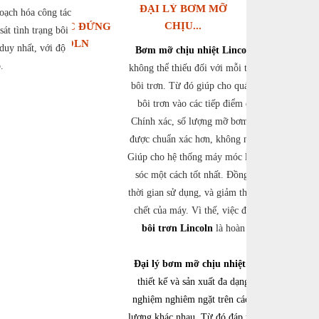
ĐẠI LÝ BƠM MỠ
hoạch hóa công tác
CHỊU...
BƠM TRỤC ĐỨNG
sát tình trạng bôi
LINCOLN
 duy nhất, với độ
Bơm mỡ chịu nhiệt Lincoln
là phụ kiện
.
không thể thiếu đối với mỗi thiết bị bơm mỡ
bôi trơn. Từ đó giúp cho quá trình bơm mỡ
bôi trơn vào các tiếp điểm được tốt hơn.
Chính xác, số lượng mỡ bơm ra cũng vì thế
được chuẩn xác hơn, không nhiều, không ít.
Giúp cho hệ thống máy móc luôn được chăm
sóc một cách tốt nhất. Đồng thời, kéo dài
thời gian sử dụng, và giảm thiểu số thời gian
chết của máy. Vì thế, việc đầu tư
lõi bơm
bôi trơn Lincoln
là hoàn toàn hợp lý.
Đại lý bơm mỡ chịu nhiệt Lincoln
được
thiết kế và sản xuất đa dạng. Được kiểm
nghiệm nghiêm ngặt trên các thông số chất
lượng khác nhau. Từ đó đáp ứng được nhiều