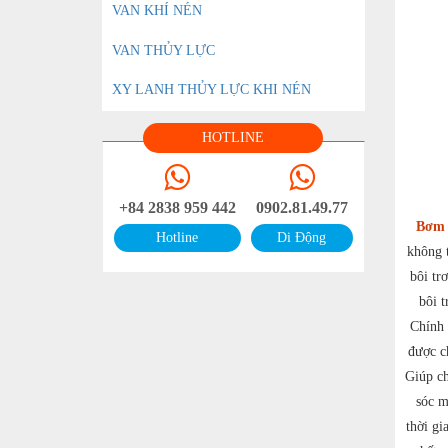
VAN KHÍ NÉN
VAN THỦY LỰC
XY LANH THỦY LỰC KHI NÉN
HOTLINE
+84 2838 959 442
0902.81.49.77
Bơm 
Hotline
Di Động
không t
bôi tr
bôi t
Chính 
được c
Giúp c
sóc m
thời gi