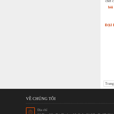
chết 
bôi
ĐẠI 
Trang 
VỀ CHÚNG TÔI
Địa chỉ