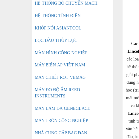
HỆ THỐNG BỘ CHUYỂN MẠCH
HỆ THỐNG TĨNH ĐIỆN
KHỚP NỐI ASIANTOOL
LỌC DẦU THỦY LỰC
Các 
Linco
MÀN HÌNH CÔNG NGHIỆP
các loạ
MÁY BIẾN ÁP VIỆT NAM
hệ thố
giải ph
MÁY CHIẾT RÓT VEMAG
dụng n
MÁY ĐO ĐỘ ẨM REED
học (tr
INSTRUMENTS
mài mòn
và k
MÁY LÀM ĐÁ GENEGLACE
Linco
MÁY TRỘN CÔNG NGHIỆP
tình t
vào hệ 
NHÀ CUNG CẤP BẠC ĐẠN
đầu, kể