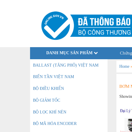
DANH MỤC SẢN PHẨM
Chứng
BALLAST (TĂNG PHÔ) VIỆT NAM
Home
BIẾN TẦN VIỆT NAM
BƠM 
BỘ ĐIỀU KHIỂN
Showing
BỘ GIẢM TỐC
BỘ LỌC KHÍ NÉN
BỘ MÃ HÓA ENCODER