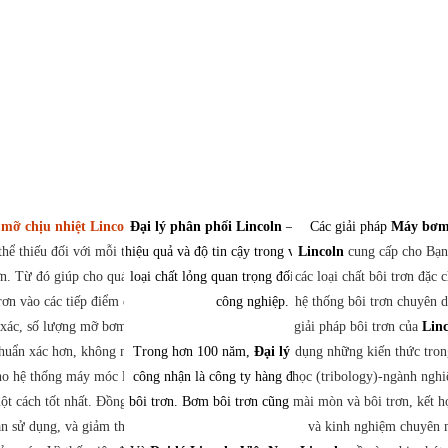
mỡ chịu nhiệt Lincoln
Đại lý phân phối Lincoln
là phụ kiện
– Minh họa cho
Các giải pháp
Máy bơm 
hể thiếu đối với mỗi thiết bị bơm mỡ
hiệu quả và độ tin cậy trong việc xử lý nhiều
Lincoln
cung cấp cho Bạn
ơn. Từ đó giúp cho quá trình bơm mỡ
loại chất lỏng quan trọng đối với hoạt động
các loại chất bôi trơn đặc
rơn vào các tiếp điểm được tốt hơn.
công nghiệp.
hệ thống bôi trơn chuyên d
xác, số lượng mỡ bơm ra cũng vì thế
giải pháp bôi trơn của
Lin
huẩn xác hơn, không nhiều, không ít.
Trong hơn 100 năm,
Đại lý Lincoln
dụng những kiến thức tron
được
ho hệ thống máy móc luôn được chăm
công nhận là công ty hàng đầu về dụng cụ
học (tribology)-ngành nghi
ột cách tốt nhất. Đồng thời, kéo dài
bôi trơn. Bơm bôi trơn cũng không ngoại lệ
mài mòn và bôi trơn, kết h
an sử dụng, và giảm thiểu số thời gian
và kinh nghiệm chuyên