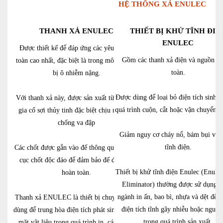
HỆ THỐNG XẢ ENULEC
THANH XẢ ENULEC
THIẾT BỊ KHỬ TĨNH ĐIỆ
ENULEC
Được thiết kế để đáp ứng các yêu cầu an
Gồm các thanh xả điện và nguồn cấ
toàn cao nhất, đặc biệt là trong môi trường
toàn.
bị ô nhiễm nặng.
Được dùng để loại bỏ điện tích sinh r
Với thanh xả này, được sản xuất từ ​​vật liệu
quá trình cuộn, cắt hoặc vận chuyển vậ
gia cố sợi thủy tinh đặc biệt chịu nhiệt và
chống va đập
Giảm nguy cơ cháy nổ, bám bụi và l
tĩnh điện.
Các chốt được gắn vào đế thông qua một bố
cục chốt độc đáo để đảm bảo đế được xả
Thiết bị khử tĩnh điện Enulec (Enulec
hoàn toàn.
Eliminator) thường được sử dụng t
ngành in ấn, bao bì, nhựa và dệt để l
Thanh xả ENULEC là thiết bị chuyên dụng
điện tích tĩnh gây nhiễu hoặc nguy
dùng để trung hòa điện tích phát sinh trên bề
trong quá trình sản xuất.
mặt vật liệu trong quá trình in, cán màng