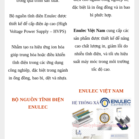
trong quá trình sản xuất.
đặc biệt là in ống đồng và in bao
bì phức hợp.
Bộ nguồn tĩnh điện Enulec được
thiết kế để cấp điện áp cao (High
Enulec Việt Nam
cung cấp các
Voltage Power Supply – HVPS)
sản phẩm được thiết kế để nâng
cao chất lượng in, giảm lỗi do
Nhằm tạo ra hiệu ứng ion hóa
nhiễu tĩnh điện, và tối ưu hiệu
giúp trung hòa hoặc điều khiển
suất máy móc trong môi trường
tĩnh điện trong các ứng dụng
tốc độ cao.
công nghiệp, đặc biệt trong ngành
in ống đồng, bao bì, dệt và nhựa.
ENULEC VIỆT NAM
BỘ NGUỒN TĨNH ĐIỆN
ENULEC