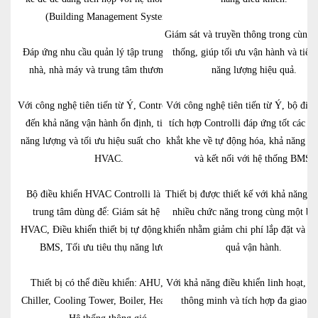
(Building Management System)
Giám sát và truyền thông trong cùng 
Đáp ứng nhu cầu quản lý tập trung cho tòa
thống, giúp tối ưu vận hành và tiết
nhà, nhà máy và trung tâm thương mại.
năng lượng hiệu quả.
Với công nghệ tiên tiến từ Ý, Controlli mang
Với công nghệ tiên tiến từ Ý, bộ điều
đến khả năng vận hành ổn định, tiết kiệm
tích hợp Controlli đáp ứng tốt các y
năng lượng và tối ưu hiệu suất cho hệ thống
khắt khe về tự động hóa, khả năng m
HVAC.
và kết nối với hệ thống BMS.
Bộ điều khiển HVAC Controlli là thiết bị
Thiết bị được thiết kế với khả năng t
trung tâm dùng để: Giám sát hệ thống
nhiều chức năng trong cùng một bộ
HVAC, Điều khiển thiết bị tự động, Kết nối
khiển nhằm giảm chi phí lắp đặt và tă
BMS, Tối ưu tiêu thụ năng lượng.
quả vận hành.
Thiết bị có thể điều khiển: AHU, FCU,
Với khả năng điều khiển linh hoạt, gi
Chiller, Cooling Tower, Boiler, Heat Pump,
thông minh và tích hợp đa giao t