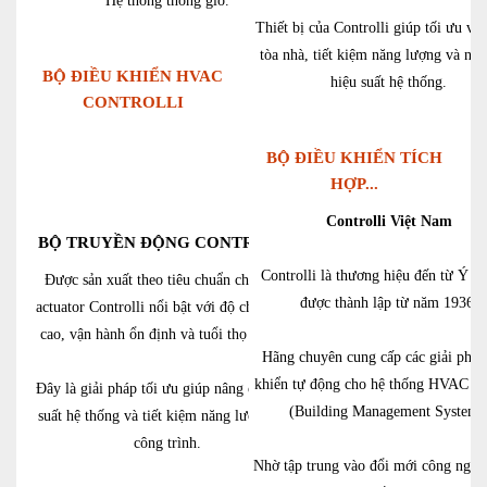
Hệ thống thông gió.
Thiết bị của
Controlli
giúp tối ưu vậ
tòa nhà, tiết kiệm năng lượng và nân
BỘ ĐIỀU KHIỂN HVAC
hiệu suất hệ thống.
CONTROLLI
BỘ ĐIỀU KHIỂN TÍCH
HỢP...
Controlli Việt Nam
BỘ TRUYỀN ĐỘNG CONTROLLI
Controlli là thương hiệu đến từ Ý (It
Được sản xuất theo tiêu chuẩn châu Âu,
được thành lập từ năm 1936.
actuator Controlli nổi bật với độ chính xác
cao, vận hành ổn định và tuổi thọ bền bỉ.
Hãng chuyên cung cấp các giải pháp
khiển tự động cho hệ thống HVAC 
Đây là giải pháp tối ưu giúp nâng cao hiệu
(Building Management System)
suất hệ thống và tiết kiệm năng lượng cho
công trình.
Nhờ tập trung vào đổi mới công nghệ 