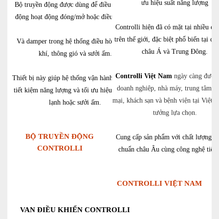
ưu hiệu suất năng lượng
Bộ truyền động được dùng để điều khiển tự
động hoạt động đóng/mở hoặc điều tiết van
Controlli hiện đã có mặt tại nhiều qu
trên thế giới, đặc biệt phổ biến tại c
Và damper trong hệ thống điều hòa không
châu Á và Trung Đông.
khí, thông gió và sưởi ấm.
Controlli Việt Nam
ngày càng được 
Thiết bị này giúp hệ thống vận hành ổn định,
doanh nghiệp, nhà máy, trung tâm t
tiết kiệm năng lượng và tối ưu hiệu suất làm
mại, khách sạn và bệnh viện tại Việt 
lạnh hoặc sưởi ấm.
tưởng lựa chọn.
BỘ TRUYỀN ĐỘNG
Cung cấp sản phẩm với chất lượng đạ
CONTROLLI
chuẩn châu Âu cùng công nghệ tiên 
CONTROLLI VIỆT NAM
VAN ĐIỀU KHIỂN CONTROLLI