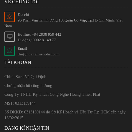
VỀ CHÚNG TÔI
Địa chỉ
96 Phan Văn Trị, Phường 10, Quận Gò Vấp, Tp.Hồ Chí Minh, Việt
Nam
Hotline: +84 2838 959 442
Di động: 0902.81.49.77
Email
thu@hoangthienphat.com
TÀI KHOẢN
Chính Sách Và Qui Định
Chứng nhận bộ công thương
Công Ty TNHH Kỹ Thuật Công Nghệ Hoàng Thiên Phát
MST: 0313139144
Số ĐKKD: 0313139144 do Sở Kế Hoạch và Đầu Tư T.p HCM cấp ngày
13/02/2015
ĐĂNG KÍ NHẬN TIN