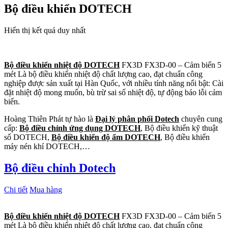
Bộ điều khiển DOTECH
Hiển thị kết quả duy nhất
Bộ điều khiển nhiệt độ DOTECH
FX3D FX3D-00 – Cảm biến 5
mét Là bộ điều khiển nhiệt độ chất lượng cao, đạt chuẩn công
nghiệp được sản xuất tại Hàn Quốc, với nhiều tính năng nổi bật: Cài
đặt nhiệt độ mong muốn, bù trừ sai số nhiệt độ, tự động báo lỗi cảm
biến.
Hoàng Thiên Phát tự hào là
Đại lý phân phối Dotech
chuyên cung
cấp:
Bộ điều chỉnh ứng dụng DOTECH
, Bộ điều khiển kỹ thuật
số DOTECH,
Bộ điều khiển độ ẩm DOTECH
, Bộ điều khiển
máy nén khí DOTECH,…
Bộ điều chỉnh Dotech
Chi tiết
Mua hàng
Bộ điều khiển nhiệt độ DOTECH
FX3D FX3D-00 – Cảm biến 5
mét Là bộ điều khiển nhiệt độ chất lượng cao, đạt chuẩn công