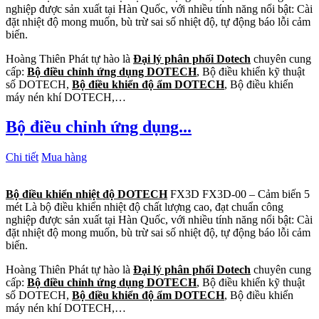
nghiệp được sản xuất tại Hàn Quốc, với nhiều tính năng nổi bật: Cài
đặt nhiệt độ mong muốn, bù trừ sai số nhiệt độ, tự động báo lỗi cảm
biến.
Hoàng Thiên Phát tự hào là
Đại lý phân phối Dotech
chuyên cung
cấp:
Bộ điều chỉnh ứng dụng DOTECH
, Bộ điều khiển kỹ thuật
số DOTECH,
Bộ điều khiển độ ẩm DOTECH
, Bộ điều khiển
máy nén khí DOTECH,…
Bộ điều chỉnh ứng dụng...
Chi tiết
Mua hàng
Bộ điều khiển nhiệt độ DOTECH
FX3D FX3D-00 – Cảm biến 5
mét Là bộ điều khiển nhiệt độ chất lượng cao, đạt chuẩn công
nghiệp được sản xuất tại Hàn Quốc, với nhiều tính năng nổi bật: Cài
đặt nhiệt độ mong muốn, bù trừ sai số nhiệt độ, tự động báo lỗi cảm
biến.
Hoàng Thiên Phát tự hào là
Đại lý phân phối Dotech
chuyên cung
cấp:
Bộ điều chỉnh ứng dụng DOTECH
, Bộ điều khiển kỹ thuật
số DOTECH,
Bộ điều khiển độ ẩm DOTECH
, Bộ điều khiển
máy nén khí DOTECH,…