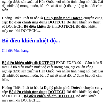
nghiệp được sản xuất tại Hàn Quốc, với nhiều tính năng nổi bật: Cài
đặt nhiệt độ mong muốn, bù trừ sai số nhiệt độ, tự động báo lỗi cảm
biến.
Hoàng Thiên Phát tự hào là
Đại lý phân phối Dotech
chuyên cung
cấp:
Bộ điều chỉnh ứng dụng DOTECH
, Bộ điều khiển kỹ thuật
số DOTECH,
Bộ điều khiển độ ẩm DOTECH
, Bộ điều khiển
máy nén khí DOTECH,…
Bộ điều khiển nhiệt độ...
Chi tiết
Mua hàng
Bộ điều khiển nhiệt độ DOTECH
FX3D FX3D-00 – Cảm biến 5
mét Là bộ điều khiển nhiệt độ chất lượng cao, đạt chuẩn công
nghiệp được sản xuất tại Hàn Quốc, với nhiều tính năng nổi bật: Cài
đặt nhiệt độ mong muốn, bù trừ sai số nhiệt độ, tự động báo lỗi cảm
biến.
Hoàng Thiên Phát tự hào là
Đại lý phân phối Dotech
chuyên cung
cấp:
Bộ điều chỉnh ứng dụng DOTECH
, Bộ điều khiển kỹ thuật
số DOTECH,
Bộ điều khiển độ ẩm DOTECH
, Bộ điều khiển
máy nén khí DOTECH,…