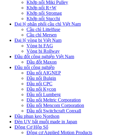
Khớp nối Miki Pulley
Khớp nối R+W
Khớp nối Stromag
Khớp nối Stucchi
Đại lý phân phối cầu chì Việt Nam
Cầu chì Littelfuse
Cầu chì Mersen
Đại lý vòng bi Việt Nam
Vòng bi FAG
Vòng bi Rollway
Đầu đốt công nghiệp Việt Nam
Đầu đốt Maxon
Đầu nối công nghiệp
Đầu nối AIGNEP
Đầu nối Bulgin
Đầu nối CPC
Đầu nối Kycon
Đầu nối Lumberg
Đầu nối Meltric Corporation
Đầu nối Mencom Corporation
Đầu nối Switchcraft Conxall
Đầu phun keo Nordson
Đèn UV bắt muỗi made in Japan
Động Cơ Hộp Số
Động cơ Applied Motion Products