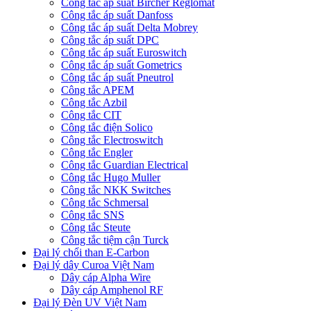
Công tắc áp suất Bircher Reglomat
Công tắc áp suất Danfoss
Công tắc áp suất Delta Mobrey
Công tắc áp suất DPC
Công tắc áp suất Euroswitch
Công tắc áp suất Gometrics
Công tắc áp suất Pneutrol
Công tắc APEM
Công tắc Azbil
Công tắc CIT
Công tắc điện Solico
Công tắc Electroswitch
Công tắc Engler
Công tắc Guardian Electrical
Công tắc Hugo Muller
Công tắc NKK Switches
Công tắc Schmersal
Công tắc SNS
Công tắc Steute
Công tắc tiệm cận Turck
Đại lý chổi than E-Carbon
Đại lý dây Curoa Việt Nam
Dây cáp Alpha Wire
Dây cáp Amphenol RF
Đại lý Đèn UV Việt Nam