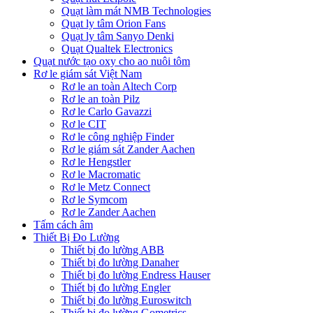
Quạt làm mát NMB Technologies
Quạt ly tâm Orion Fans
Quạt ly tâm Sanyo Denki
Quạt Qualtek Electronics
Quạt nước tạo oxy cho ao nuôi tôm
Rơ le giám sát Việt Nam
Rơ le an toàn Altech Corp
Rơ le an toàn Pilz
Rơ le Carlo Gavazzi
Rơ le CIT
Rơ le công nghiệp Finder
Rơ le giám sát Zander Aachen
Rơ le Hengstler
Rơ le Macromatic
Rơ le Metz Connect
Rơ le Symcom
Rơ le Zander Aachen
Tấm cách âm
Thiết Bị Đo Lường
Thiết bị đo lường ABB
Thiết bị đo lường Danaher
Thiết bị đo lường Endress Hauser
Thiết bị đo lường Engler
Thiết bị đo lường Euroswitch
Thiết bị đo lường Gometrics