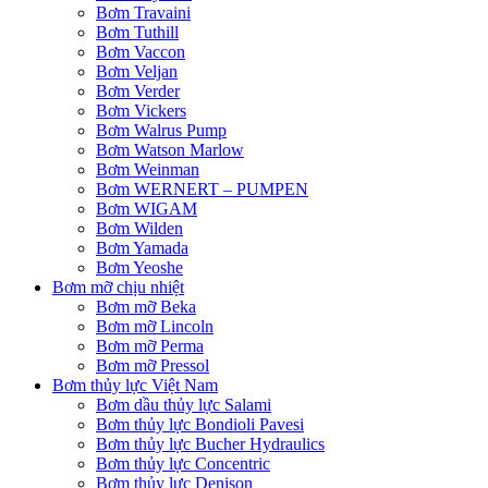
Bơm Travaini
Bơm Tuthill
Bơm Vaccon
Bơm Veljan
Bơm Verder
Bơm Vickers
Bơm Walrus Pump
Bơm Watson Marlow
Bơm Weinman
Bơm WERNERT – PUMPEN
Bơm WIGAM
Bơm Wilden
Bơm Yamada
Bơm Yeoshe
Bơm mỡ chịu nhiệt
Bơm mỡ Beka
Bơm mỡ Lincoln
Bơm mỡ Perma
Bơm mỡ Pressol
Bơm thủy lực Việt Nam
Bơm dầu thủy lực Salami
Bơm thủy lực Bondioli Pavesi
Bơm thủy lực Bucher Hydraulics
Bơm thủy lực Concentric
Bơm thủy lực Denison