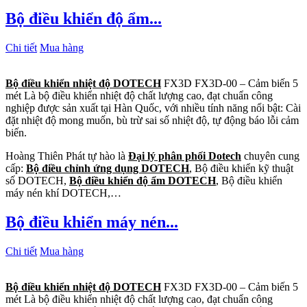
Bộ điều khiển độ ẩm...
Chi tiết
Mua hàng
Bộ điều khiển nhiệt độ DOTECH
FX3D FX3D-00 – Cảm biến 5
mét Là bộ điều khiển nhiệt độ chất lượng cao, đạt chuẩn công
nghiệp được sản xuất tại Hàn Quốc, với nhiều tính năng nổi bật: Cài
đặt nhiệt độ mong muốn, bù trừ sai số nhiệt độ, tự động báo lỗi cảm
biến.
Hoàng Thiên Phát tự hào là
Đại lý phân phối Dotech
chuyên cung
cấp:
Bộ điều chỉnh ứng dụng DOTECH
, Bộ điều khiển kỹ thuật
số DOTECH,
Bộ điều khiển độ ẩm DOTECH
, Bộ điều khiển
máy nén khí DOTECH,…
Bộ điều khiển máy nén...
Chi tiết
Mua hàng
Bộ điều khiển nhiệt độ DOTECH
FX3D FX3D-00 – Cảm biến 5
mét Là bộ điều khiển nhiệt độ chất lượng cao, đạt chuẩn công