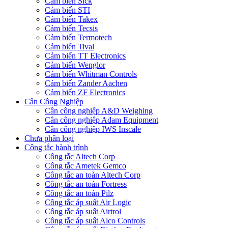
Cảm biến Sick
Cảm biến STI
Cảm biến Takex
Cảm biến Tecsis
Cảm biến Termotech
Cảm biến Tival
Cảm biến TT Electronics
Cảm biến Wenglor
Cảm biến Whitman Controls
Cảm biến Zander Aachen
Cảm biến ZF Electronics
Cân Công Nghiệp
Cân công nghiệp A&D Weighing
Cân công nghiệp Adam Equipment
Cân công nghiệp IWS Inscale
Chưa phân loại
Công tắc hành trình
Công tắc Altech Corp
Công tắc Ametek Gemco
Công tắc an toàn Altech Corp
Công tắc an toàn Fortress
Công tắc an toàn Pilz
Công tắc áp suất Air Logic
Công tắc áp suất Airtrol
Công tắc áp suất Alco Controls