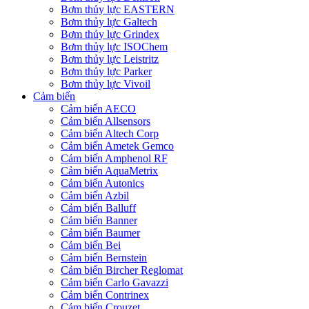
Bơm thủy lực EASTERN
Bơm thủy lực Galtech
Bơm thủy lực Grindex
Bơm thủy lực ISOChem
Bơm thủy lực Leistritz
Bơm thủy lực Parker
Bơm thủy lực Vivoil
Cảm biến
Cảm biến AECO
Cảm biến Allsensors
Cảm biến Altech Corp
Cảm biến Ametek Gemco
Cảm biến Amphenol RF
Cảm biến AquaMetrix
Cảm biến Autonics
Cảm biến Azbil
Cảm biến Balluff
Cảm biến Banner
Cảm biến Baumer
Cảm biến Bei
Cảm biến Bernstein
Cảm biến Bircher Reglomat
Cảm biến Carlo Gavazzi
Cảm biến Contrinex
Cảm biến Crouzet