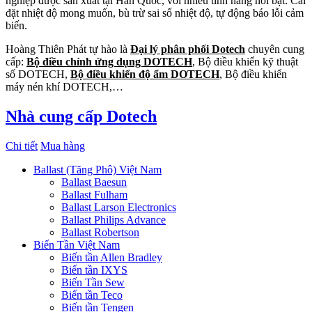
nghiệp được sản xuất tại Hàn Quốc, với nhiều tính năng nổi bật: Cài
đặt nhiệt độ mong muốn, bù trừ sai số nhiệt độ, tự động báo lỗi cảm
biến.
Hoàng Thiên Phát tự hào là
Đại lý phân phối Dotech
chuyên cung
cấp:
Bộ điều chỉnh ứng dụng DOTECH
, Bộ điều khiển kỹ thuật
số DOTECH,
Bộ điều khiển độ ẩm DOTECH
, Bộ điều khiển
máy nén khí DOTECH,…
Nhà cung cấp Dotech
Chi tiết
Mua hàng
Ballast (Tăng Phô) Việt Nam
Ballast Baesun
Ballast Fulham
Ballast Larson Electronics
Ballast Philips Advance
Ballast Robertson
Biến Tần Việt Nam
Biến tần Allen Bradley
Biến tần IXYS
Biến Tần Sew
Biến tần Teco
Biến tần Tengen