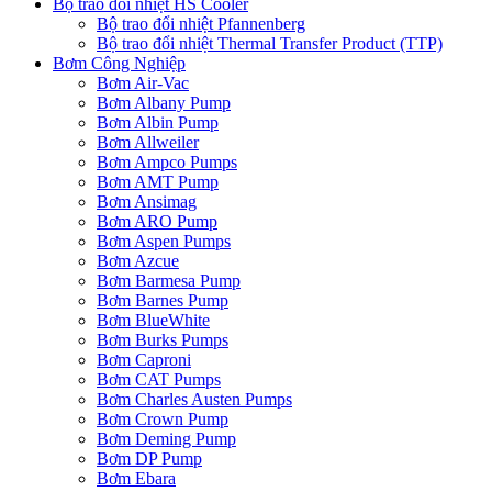
Bộ trao đổi nhiệt HS Cooler
Bộ trao đổi nhiệt Pfannenberg
Bộ trao đổi nhiệt Thermal Transfer Product (TTP)
Bơm Công Nghiệp
Bơm Air-Vac
Bơm Albany Pump
Bơm Albin Pump
Bơm Allweiler
Bơm Ampco Pumps
Bơm AMT Pump
Bơm Ansimag
Bơm ARO Pump
Bơm Aspen Pumps
Bơm Azcue
Bơm Barmesa Pump
Bơm Barnes Pump
Bơm BlueWhite
Bơm Burks Pumps
Bơm Caproni
Bơm CAT Pumps
Bơm Charles Austen Pumps
Bơm Crown Pump
Bơm Deming Pump
Bơm DP Pump
Bơm Ebara