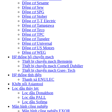
Động cơ Sesame
Động cơ Sew
Động cơ SPG
Động cơ Stober
Động cơ T-T Electric
Động cơ Tamagawa
Động cơ Teco
Động cơ TPC
Động cơ Tunglee
Động cơ Universal
Động cơ US Motors
Động cơ WEG
Hệ thống bộ chuyển mạch
Thiết bị chuyển mạch Bernstein
Thiết bị chuyển mạch Cornell Dubilier
Thiết bị chuyển mạch Gsee- Tech
Hệ thống tĩnh điện
Thanh xả ENULEC
Khớp nối Asiantool
Lọc dầu thủy lực
Lọc dầu Donaldson
Lọc dầu PALL
Lọc dầu Sofima
Màn hình công nghiệp
Màn hình công nghiệp EXOR