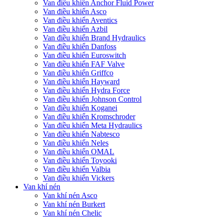
Van điều khiển Anchor Fluid Power
Van điều khiển Asco
Van điều khiển Aventics
Van điều khiển Azbil
Van điều khiển Brand Hydraulics
Van điều khiển Danfoss
Van điều khiển Euroswitch
Van điều khiển FAF Valve
Van điều khiển Griffco
Van điều khiển Hayward
Van điều khiển Hydra Force
Van điều khiển Johnson Control
Van điều khiển Koganei
Van điều khiển Kromschroder
Van điều khiển Meta Hydraulics
Van điều khiển Nabtesco
Van điều khiển Neles
Van điều khiển OMAL
Van điều khiển Toyooki
Van điều khiển Valbia
Van điều khiển Vickers
Van khí nén
Van khí nén Asco
Van khí nén Burkert
Van khí nén Chelic