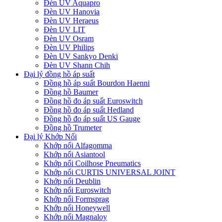
Đèn UV Aquapro
Đèn UV Hanovia
Đèn UV Heraeus
Đèn UV LIT
Đèn UV Osram
Đèn UV Philips
Đèn UV Sankyo Denki
Đèn UV Shann Chih
Đại lý đồng hồ áp suất
Đồng hồ áp suất Bourdon Haenni
Đồng hồ Baumer
Đồng hồ đo áp suất Euroswitch
Đồng hồ đo áp suất Hedland
Đồng hồ đo áp suất US Gauge
Đồng hồ Trumeter
Đại lý Khớp Nối
Khớp nối Alfagomma
Khớp nối Asiantool
Khớp nối Coilhose Pneumatics
Khớp nối CURTIS UNIVERSAL JOINT
Khớp nối Deublin
Khớp nối Euroswitch
Khớp nối Formsprag
Khớp nối Honeywell
Khớp nối Magnaloy