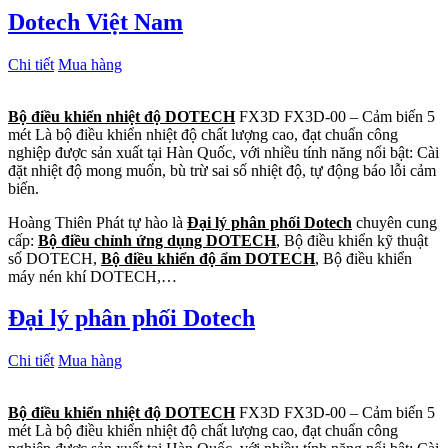
Dotech Việt Nam
Chi tiết
Mua hàng
Bộ điều khiển nhiệt độ DOTECH
FX3D FX3D-00 – Cảm biến 5
mét Là bộ điều khiển nhiệt độ chất lượng cao, đạt chuẩn công
nghiệp được sản xuất tại Hàn Quốc, với nhiều tính năng nổi bật: Cài
đặt nhiệt độ mong muốn, bù trừ sai số nhiệt độ, tự động báo lỗi cảm
biến.
Hoàng Thiên Phát tự hào là
Đại lý phân phối Dotech
chuyên cung
cấp:
Bộ điều chỉnh ứng dụng DOTECH
, Bộ điều khiển kỹ thuật
số DOTECH,
Bộ điều khiển độ ẩm DOTECH
, Bộ điều khiển
máy nén khí DOTECH,…
Đại lý phân phối Dotech
Chi tiết
Mua hàng
Bộ điều khiển nhiệt độ DOTECH
FX3D FX3D-00 – Cảm biến 5
mét Là bộ điều khiển nhiệt độ chất lượng cao, đạt chuẩn công