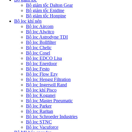
Bộ giảm tốc Dalton Gear
Bộ giảm tốc Enidine
Bộ giảm tốc Honpine
Bộ lọc khí nén
Bộ lọc Aircom
Bộ lọc Alwitco
Bộ lọc Astrodyne TDI
Bộ lọc Bollfilter
Bộ lọc Chelic
Bộ lọc Cosel
Bộ lọc EDCO Lisa
Bộ lọc Enerdoor
Bộ lọc Festo
Bộ lọc Flow Ezy
Bộ lọc Hengst Filtration
Bộ lọc Ingersoll Rand
Bộ lọc khí Pisco
Bộ lọc Koganei
Bộ lọc Master Pneumatic
Bộ lọc Parker
Bộ lọc Raritan
Bộ lọc Schroeder Industries
Bộ lọc STNC
Bộ lọc Vacuforce