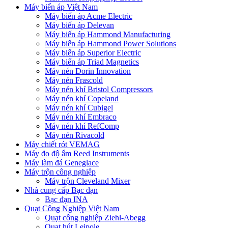
Máy biến áp Việt Nam
Máy biến áp Acme Electric
Máy biến áp Delevan
Máy biến áp Hammond Manufacturing
Máy biến áp Hammond Power Solutions
Máy biến áp Superior Electric
Máy biến áp Triad Magnetics
Máy nén Dorin Innovation
Máy nén Frascold
Máy nén khí Bristol Compressors
Máy nén khí Copeland
Máy nén khí Cubigel
Máy nén khí Embraco
Máy nén khí RefComp
Máy nén Rivacold
Máy chiết rót VEMAG
Máy đo độ ẩm Reed Instruments
Máy làm đá Geneglace
Máy trộn công nghiệp
Máy trộn Cleveland Mixer
Nhà cung cấp Bạc đạn
Bạc đạn INA
Quạt Công Nghiệp Việt Nam
Quạt công nghiệp Ziehl-Abegg
Quạt hút Leipole