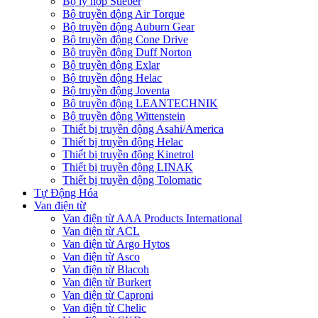
Bộ ly hợp Stieber
Bộ truyền động Air Torque
Bộ truyền động Auburn Gear
Bộ truyền động Cone Drive
Bộ truyền động Duff Norton
Bộ truyền động Exlar
Bộ truyền động Helac
Bộ truyền động Joventa
Bộ truyền động LEANTECHNIK
Bộ truyền động Wittenstein
Thiết bị truyền động Asahi/America
Thiết bị truyền động Helac
Thiết bị truyền động Kinetrol
Thiết bị truyền động LINAK
Thiết bị truyền động Tolomatic
Tự Động Hóa
Van điện từ
Van điện từ AAA Products International
Van điện từ ACL
Van điện từ Argo Hytos
Van điện từ Asco
Van điện từ Blacoh
Van điện từ Burkert
Van điện từ Caproni
Van điện từ Chelic