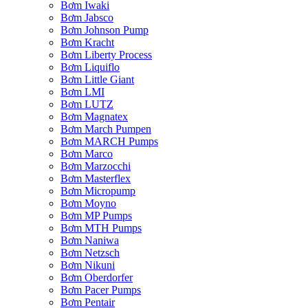
Bơm Iwaki
Bơm Jabsco
Bơm Johnson Pump
Bơm Kracht
Bơm Liberty Process
Bơm Liquiflo
Bơm Little Giant
Bơm LMI
Bơm LUTZ
Bơm Magnatex
Bơm March Pumpen
Bơm MARCH Pumps
Bơm Marco
Bơm Marzocchi
Bơm Masterflex
Bơm Micropump
Bơm Moyno
Bơm MP Pumps
Bơm MTH Pumps
Bơm Naniwa
Bơm Netzsch
Bơm Nikuni
Bơm Oberdorfer
Bơm Pacer Pumps
Bơm Pentair