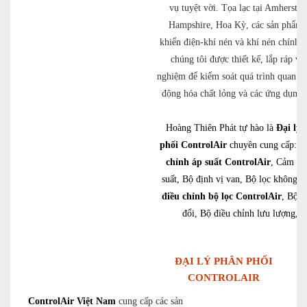
vụ tuyệt vời. Tọa lạc tại Amherst,
Hampshire, Hoa Kỳ, các sản phẩm 
khiển điện-khí nén và khí nén chính x
chúng tôi được thiết kế, lắp ráp và
nghiệm để kiểm soát quá trình quan tr
động hóa chất lỏng và các ứng dụn
Hoàng Thiên Phát tự hào là
Đại lý 
phối ControlAir
chuyên cung cấp:
B
chỉnh áp suất ControlAir
, Cảm bi
suất, Bộ định vị van, Bộ lọc không k
điều chỉnh bộ lọc ControlAir
, Bộ 
đổi, Bộ điều chỉnh lưu lượng,
ĐẠI LÝ PHÂN PHỐI
CONTROLAIR
ControlAir Việt Nam
cung cấp các sản