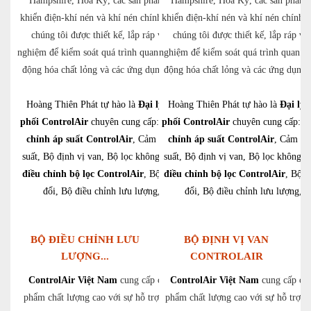
Hampshire, Hoa Kỳ, các sản phẩm điều
Hampshire, Hoa Kỳ, các sản phẩm 
khiển điện-khí nén và khí nén chính xác của
khiển điện-khí nén và khí nén chính x
chúng tôi được thiết kế, lắp ráp và thử
chúng tôi được thiết kế, lắp ráp và
nghiệm để kiểm soát quá trình quan trọng, tự
nghiệm để kiểm soát quá trình quan tr
động hóa chất lỏng và các ứng dụng OEM.
động hóa chất lỏng và các ứng dụn
Hoàng Thiên Phát tự hào là
Đại lý phân
Hoàng Thiên Phát tự hào là
Đại lý 
phối ControlAir
chuyên cung cấp:
Bộ điều
phối ControlAir
chuyên cung cấp:
B
chỉnh áp suất ControlAir
, Cảm biến áp
chỉnh áp suất ControlAir
, Cảm bi
suất, Bộ định vị van, Bộ lọc không khí,
suất, Bộ định vị van, Bộ lọc không k
Bộ
điều chỉnh bộ lọc ControlAir
, Bộ chuyển
điều chỉnh bộ lọc ControlAir
, Bộ 
đổi, Bộ điều chỉnh lưu lượng,…
đổi, Bộ điều chỉnh lưu lượng,
BỘ ĐIỀU CHỈNH LƯU
BỘ ĐỊNH VỊ VAN
LƯỢNG...
CONTROLAIR
ControlAir Việt Nam
cung cấp các sản
ControlAir Việt Nam
cung cấp các
phẩm chất lượng cao với sự hỗ trợ và dịch
phẩm chất lượng cao với sự hỗ trợ v