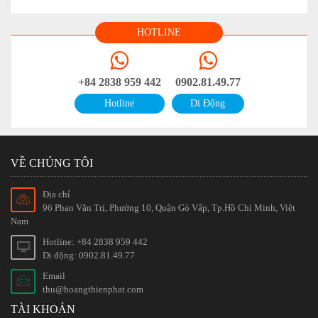
HOTLINE
+84 2838 959 442
0902.81.49.77
Hotline
Di Động
VỀ CHÚNG TÔI
Địa chỉ
96 Phan Văn Trị, Phường 10, Quận Gò Vấp, Tp.Hồ Chí Minh, Việt
Nam
Hotline: +84 2838 959 442
Di động: 0902.81.49.77
Email
thu@hoangthienphat.com
TÀI KHOẢN