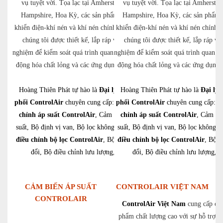
vụ tuyệt vời. Tọa lạc tại Amherst, New
vụ tuyệt vời. Tọa lạc tại Amherst,
Hampshire, Hoa Kỳ, các sản phẩm điều
Hampshire, Hoa Kỳ, các sản phẩm 
khiển điện-khí nén và khí nén chính xác của
khiển điện-khí nén và khí nén chính x
chúng tôi được thiết kế, lắp ráp và thử
chúng tôi được thiết kế, lắp ráp và
nghiệm để kiểm soát quá trình quan trọng, tự
nghiệm để kiểm soát quá trình quan tr
động hóa chất lỏng và các ứng dụng OEM.
động hóa chất lỏng và các ứng dụn
Hoàng Thiên Phát tự hào là
Đại lý phân
Hoàng Thiên Phát tự hào là
Đại lý 
phối ControlAir
chuyên cung cấp:
Bộ điều
phối ControlAir
chuyên cung cấp:
B
chỉnh áp suất ControlAir
, Cảm biến áp
chỉnh áp suất ControlAir
, Cảm bi
suất, Bộ định vị van, Bộ lọc không khí,
suất, Bộ định vị van, Bộ lọc không k
Bộ
điều chỉnh bộ lọc ControlAir
, Bộ chuyển
điều chỉnh bộ lọc ControlAir
, Bộ 
đổi, Bộ điều chỉnh lưu lượng,…
đổi, Bộ điều chỉnh lưu lượng,
CẢM BIẾN ÁP SUẤT
CONTROLAIR VIỆT NAM
CONTROLAIR
ControlAir Việt Nam
cung cấp các
phẩm chất lượng cao với sự hỗ trợ v