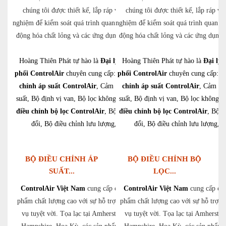
chúng tôi được thiết kế, lắp ráp và thử
chúng tôi được thiết kế, lắp ráp và
nghiệm để kiểm soát quá trình quan trọng, tự
nghiệm để kiểm soát quá trình quan tr
động hóa chất lỏng và các ứng dụng OEM.
động hóa chất lỏng và các ứng dụn
Hoàng Thiên Phát tự hào là
Đại lý phân
Hoàng Thiên Phát tự hào là
Đại lý 
phối ControlAir
chuyên cung cấp:
Bộ điều
phối ControlAir
chuyên cung cấp:
B
chỉnh áp suất ControlAir
, Cảm biến áp
chỉnh áp suất ControlAir
, Cảm bi
suất, Bộ định vị van, Bộ lọc không khí,
suất, Bộ định vị van, Bộ lọc không k
Bộ
điều chỉnh bộ lọc ControlAir
, Bộ chuyển
điều chỉnh bộ lọc ControlAir
, Bộ 
đổi, Bộ điều chỉnh lưu lượng,…
đổi, Bộ điều chỉnh lưu lượng,
BỘ ĐIỀU CHỈNH ÁP
BỘ ĐIỀU CHỈNH BỘ
SUẤT...
LỌC...
ControlAir Việt Nam
cung cấp các sản
ControlAir Việt Nam
cung cấp các
phẩm chất lượng cao với sự hỗ trợ và dịch
phẩm chất lượng cao với sự hỗ trợ v
vụ tuyệt vời. Tọa lạc tại Amherst, New
vụ tuyệt vời. Tọa lạc tại Amherst,