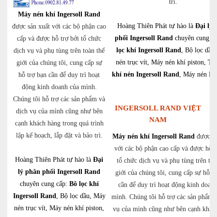
trì.
Máy nén khí Ingersoll Rand
Hoàng Thiên Phát tự hào là
Đại lý 
được sản xuất với các bộ phận cao
phối Ingersoll Rand
chuyên cung c
cấp và được hỗ trợ bởi tổ chức
lọc khí Ingersoll Rand
, Bộ lọc dầu
dịch vụ và phụ tùng trên toàn thế
nén trục vít, Máy nén khí piston,
Thi
giới của chúng tôi, cung cấp sự
khí nén Ingersoll Rand
, Máy nén ly
hỗ trợ bạn cần để duy trì hoạt
động kinh doanh của mình.
Chúng tôi hỗ trợ các sản phẩm và
INGERSOLL RAND VIỆT
dịch vụ của mình cũng như bên
NAM
cạnh khách hàng trong quá trình
lập kế hoạch, lắp đặt và bảo trì.
Máy nén khí Ingersoll Rand
được sả
với các bộ phận cao cấp và được hỗ t
Hoàng Thiên Phát tự hào là
Đại
tổ chức dịch vụ và phụ tùng trên toà
lý phân phối Ingersoll Rand
giới của chúng tôi, cung cấp sự hỗ t
chuyên cung cấp:
Bô lọc khí
cần để duy trì hoạt động kinh doan
Ingersoll Rand
, Bộ lọc dầu, Máy
mình. Chúng tôi hỗ trợ các sản phẩm 
nén trục vít, Máy nén khí piston,
vụ của mình cũng như bên cạnh khác