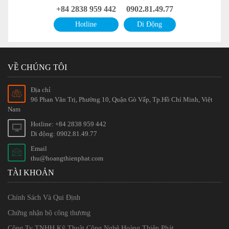
+84 2838 959 442
0902.81.49.77
Hotline
Di Động
VỀ CHÚNG TÔI
Địa chỉ
96 Phan Văn Trị, Phường 10, Quận Gò Vấp, Tp.Hồ Chí Minh, Việt
Nam
Hotline: +84 2838 959 442
Di động: 0902.81.49.77
Email
thu@hoangthienphat.com
TÀI KHOẢN
Chính Sách Và Qui Định
Chứng nhận bộ công thương
Công Ty TNHH Kỹ Thuật Công Nghệ Hoàng Thiên Phát