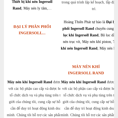
Thiết bị khí nén Ingersoll
trong quá trình lập kế hoạch, lắp đặt 
Rand
, Máy nén ly tâm,…
trì.
Hoàng Thiên Phát tự hào là
Đại lý 
ĐẠI LÝ PHÂN PHỐI
phối Ingersoll Rand
chuyên cung c
INGERSOLL...
lọc khí Ingersoll Rand
, Bộ lọc dầu
nén trục vít, Máy nén khí piston,
Thi
khí nén Ingersoll Rand
, Máy nén ly
MÁY NÉN KHÍ
INGERSOLL RAND
Máy nén khí Ingersoll Rand
được sản xuất
Máy nén khí Ingersoll Rand
được sả
với các bộ phận cao cấp và được hỗ trợ bởi
với các bộ phận cao cấp và được hỗ t
tổ chức dịch vụ và phụ tùng trên toàn thế
tổ chức dịch vụ và phụ tùng trên toà
giới của chúng tôi, cung cấp sự hỗ trợ bạn
giới của chúng tôi, cung cấp sự hỗ t
cần để duy trì hoạt động kinh doanh của
cần để duy trì hoạt động kinh doan
mình. Chúng tôi hỗ trợ các sản phẩm và dịch
mình. Chúng tôi hỗ trợ các sản phẩm 