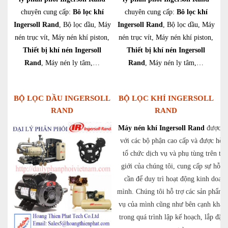
chuyên cung cấp:
Bô lọc khí
chuyên cung cấp:
Bô lọc khí
Ingersoll Rand
, Bộ lọc dầu, Máy
Ingersoll Rand
, Bộ lọc dầu, Máy
nén trục vít, Máy nén khí piston,
nén trục vít, Máy nén khí piston,
Thiết bị khí nén Ingersoll
Thiết bị khí nén Ingersoll
Rand
, Máy nén ly tâm,…
Rand
, Máy nén ly tâm,…
BỘ LỌC DẦU INGERSOLL
BỘ LỌC KHÍ INGERSOLL
RAND
RAND
Máy nén khí Ingersoll Rand
được sả
với các bộ phận cao cấp và được hỗ t
tổ chức dịch vụ và phụ tùng trên toà
giới của chúng tôi, cung cấp sự hỗ t
cần để duy trì hoạt động kinh doan
mình. Chúng tôi hỗ trợ các sản phẩm 
vụ của mình cũng như bên cạnh khác
trong quá trình lập kế hoạch, lắp đặt 