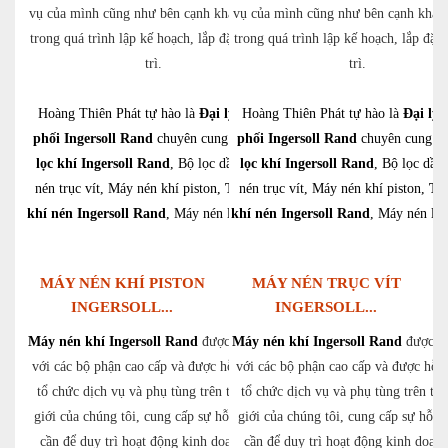
vụ của mình cũng như bên cạnh khách hàng
vụ của mình cũng như bên cạnh khác
trong quá trình lập kế hoạch, lắp đặt và bảo
trong quá trình lập kế hoạch, lắp đặt 
trì.
trì.
Hoàng Thiên Phát tự hào là
Đại lý phân
Hoàng Thiên Phát tự hào là
Đại lý 
phối Ingersoll Rand
chuyên cung cấp:
phối Ingersoll Rand
Bô
chuyên cung c
lọc khí Ingersoll Rand
, Bộ lọc dầu, Máy
lọc khí Ingersoll Rand
, Bộ lọc dầu
nén trục vít, Máy nén khí piston,
Thiết bị
nén trục vít, Máy nén khí piston,
Thi
khí nén Ingersoll Rand
, Máy nén ly tâm,…
khí nén Ingersoll Rand
, Máy nén ly
MÁY NÉN KHÍ PISTON
MÁY NÉN TRỤC VÍT
INGERSOLL...
INGERSOLL...
Máy nén khí Ingersoll Rand
được sản xuất
Máy nén khí Ingersoll Rand
được sả
với các bộ phận cao cấp và được hỗ trợ bởi
với các bộ phận cao cấp và được hỗ t
tổ chức dịch vụ và phụ tùng trên toàn thế
tổ chức dịch vụ và phụ tùng trên toà
giới của chúng tôi, cung cấp sự hỗ trợ bạn
giới của chúng tôi, cung cấp sự hỗ t
cần để duy trì hoạt động kinh doanh của
cần để duy trì hoạt động kinh doan