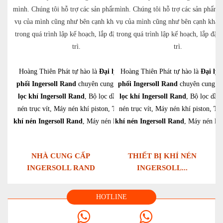
mình. Chúng tôi hỗ trợ các sản phẩm và dịch
mình. Chúng tôi hỗ trợ các sản phẩm 
vụ của mình cũng như bên cạnh khách hàng
vụ của mình cũng như bên cạnh khác
trong quá trình lập kế hoạch, lắp đặt và bảo
trong quá trình lập kế hoạch, lắp đặt 
trì.
trì.
Hoàng Thiên Phát tự hào là
Đại lý phân
Hoàng Thiên Phát tự hào là
Đại lý 
phối Ingersoll Rand
chuyên cung cấp:
phối Ingersoll Rand
Bô
chuyên cung c
lọc khí Ingersoll Rand
, Bộ lọc dầu, Máy
lọc khí Ingersoll Rand
, Bộ lọc dầu
nén trục vít, Máy nén khí piston,
Thiết bị
nén trục vít, Máy nén khí piston,
Thi
khí nén Ingersoll Rand
, Máy nén ly tâm,…
khí nén Ingersoll Rand
, Máy nén ly
NHÀ CUNG CẤP
THIẾT BỊ KHÍ NÉN
INGERSOLL RAND
INGERSOLL...
HOTLINE