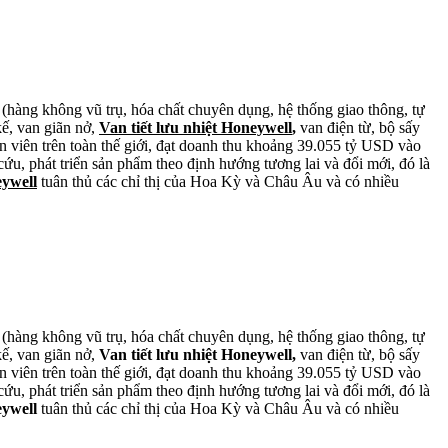
 (hàng không vũ trụ, hóa chất chuyên dụng, hệ thống giao thông, tự
kế, van giãn nở,
Van tiết lưu nhiệt Honeywell
,
van điện từ, bộ sấy
ân viên trên toàn thế giới, đạt doanh thu khoảng 39.055 tỷ USD vào
ứu, phát triển sản phẩm theo định hướng tương lai và đổi mới, đó là
eywell
tuân thủ các chỉ thị của Hoa Kỳ và Châu Âu và có nhiều
 (hàng không vũ trụ, hóa chất chuyên dụng, hệ thống giao thông, tự
kế, van giãn nở,
Van tiết lưu nhiệt Honeywell,
van điện từ, bộ sấy
ân viên trên toàn thế giới, đạt doanh thu khoảng 39.055 tỷ USD vào
ứu, phát triển sản phẩm theo định hướng tương lai và đổi mới, đó là
eywell
tuân thủ các chỉ thị của Hoa Kỳ và Châu Âu và có nhiều