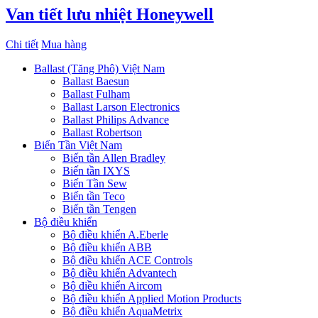
Van tiết lưu nhiệt Honeywell
Chi tiết
Mua hàng
Ballast (Tăng Phô) Việt Nam
Ballast Baesun
Ballast Fulham
Ballast Larson Electronics
Ballast Philips Advance
Ballast Robertson
Biến Tần Việt Nam
Biến tần Allen Bradley
Biến tần IXYS
Biến Tần Sew
Biến tần Teco
Biến tần Tengen
Bộ điều khiển
Bộ điều khiển A.Eberle
Bộ điều khiển ABB
Bộ điều khiển ACE Controls
Bộ điều khiển Advantech
Bộ điều khiển Aircom
Bộ điều khiển Applied Motion Products
Bộ điều khiển AquaMetrix