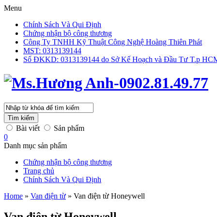
Menu
Chính Sách Và Qui Định
Chứng nhận bộ công thương
Công Ty TNHH Kỹ Thuật Công Nghệ Hoàng Thiên Phát
MST: 0313139144
Số ĐKKD: 0313139144 do Sở Kế Hoạch và Đầu Tư T.p HCM 
Tìm kiếm
Bài viết
Sản phẩm
0
Danh mục sản phẩm
Chứng nhận bộ công thương
Trang chủ
Chính Sách Và Qui Định
Home
»
Van điện từ
»
Van điện từ Honeywell
Van điện từ Honeywell