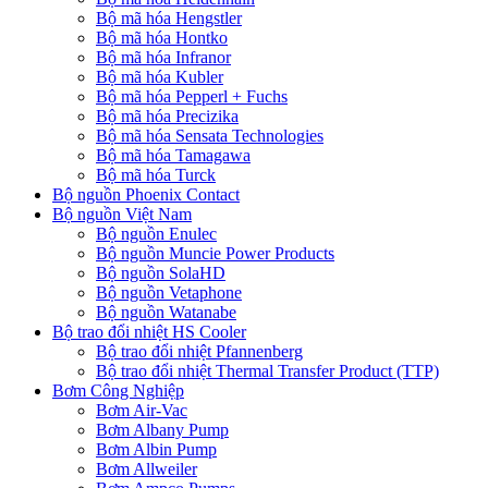
Bộ mã hóa Hengstler
Bộ mã hóa Hontko
Bộ mã hóa Infranor
Bộ mã hóa Kubler
Bộ mã hóa Pepperl + Fuchs
Bộ mã hóa Precizika
Bộ mã hóa Sensata Technologies
Bộ mã hóa Tamagawa
Bộ mã hóa Turck
Bộ nguồn Phoenix Contact
Bộ nguồn Việt Nam
Bộ nguồn Enulec
Bộ nguồn Muncie Power Products
Bộ nguồn SolaHD
Bộ nguồn Vetaphone
Bộ nguồn Watanabe
Bộ trao đổi nhiệt HS Cooler
Bộ trao đổi nhiệt Pfannenberg
Bộ trao đổi nhiệt Thermal Transfer Product (TTP)
Bơm Công Nghiệp
Bơm Air-Vac
Bơm Albany Pump
Bơm Albin Pump
Bơm Allweiler