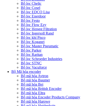
Bộ lọc Chelic
Bộ lọc Cosel
Bộ lọc EDCO Lisa
Bộ lọc Enerdoor
Bộ lọc Festo
Bộ lọc Flow Ezy
Bộ lọc Hengst Filtration
Bộ lọc Ingersoll Rand
Bộ lọc khí Pisco
Bộ lọc Koganei
Bộ lọc Master Pneumatic
Bộ lọc Parker
Bộ lọc Raritan
Bộ lọc Schroeder Industries
Bộ lọc STNC
Bộ lọc Vacuforce
Bộ Mã hóa encoder
Bộ mã hóa Avtron
Bộ mã hóa Baumer
Bộ mã hóa Bei
Bộ mã hóa British Encoder
Bộ mã hóa Eltra
Bộ mã hóa Encoder Products Company
Bộ mã hóa Harowe
Bộ mã hóa Heidenhain