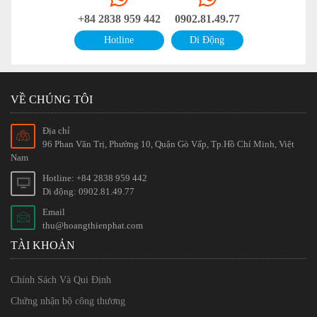
+84 2838 959 442
0902.81.49.77
Hotline
Di Động
VỀ CHÚNG TÔI
Địa chỉ
96 Phan Văn Trị, Phường 10, Quận Gò Vấp, Tp.Hồ Chí Minh, Việt
Nam
Hotline: +84 2838 959 442
Di động: 0902.81.49.77
Email
thu@hoangthienphat.com
TÀI KHOẢN
Chính Sách Và Qui Định
Chứng nhận bộ công thương