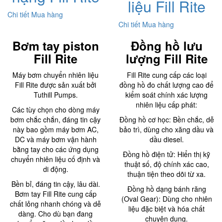
liệu Fill Rite
Chi tiết
Mua hàng
Chi tiết
Mua hàng
Bơm tay piston
Đồng hồ lưu
Fill Rite
lượng Fill Rite
Máy bơm chuyển nhiên liệu
Fill Rite cung cấp các loại
Fill Rite được sản xuất bởi
đồng hồ đo chất lượng cao để
Tuthill Pumps.
kiểm soát chính xác lượng
nhiên liệu cấp phát:
Các tùy chọn cho dòng máy
bơm chắc chắn, đáng tin cậy
Đồng hồ cơ học: Bền chắc, dễ
này bao gồm máy bơm AC,
bảo trì, dùng cho xăng dầu và
DC và máy bơm vận hành
dầu diesel.
bằng tay cho các ứng dụng
Đồng hồ điện tử: Hiển thị kỹ
chuyển nhiên liệu cố định và
thuật số, độ chính xác cao,
di động.
thuận tiện theo dõi từ xa.
Bền bỉ, đáng tin cậy, lâu dài.
Đồng hồ dạng bánh răng
Bơm tay Fill Rite cung cấp
(Oval Gear): Dùng cho nhiên
chất lỏng nhanh chóng và dễ
liệu đặc biệt và hóa chất
dàng. Cho dù bạn đang
chuyên dụng.