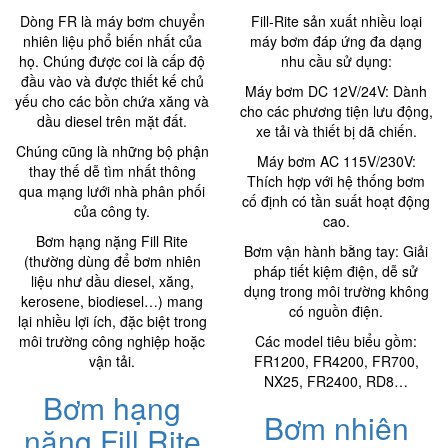
Dòng FR là máy bơm chuyển
Fill-Rite sản xuất nhiều loại
nhiên liệu phổ biến nhất của
máy bơm đáp ứng đa dạng
họ. Chúng được coi là cấp độ
nhu cầu sử dụng:
đầu vào và được thiết kế chủ
Máy bơm DC 12V/24V: Dành
yếu cho các bồn chứa xăng và
cho các phương tiện lưu động,
dầu diesel trên mặt đất.
xe tải và thiết bị dã chiến.
Chúng cũng là những bộ phận
Máy bơm AC 115V/230V:
thay thế dễ tìm nhất thông
Thích hợp với hệ thống bơm
qua mạng lưới nhà phân phối
cố định có tần suất hoạt động
của công ty.
cao.
Bơm hạng nặng Fill Rite
Bơm vận hành bằng tay: Giải
(thường dùng để bơm nhiên
pháp tiết kiệm điện, dễ sử
liệu như dầu diesel, xăng,
dụng trong môi trường không
kerosene, biodiesel…) mang
có nguồn điện.
lại nhiều lợi ích, đặc biệt trong
môi trường công nghiệp hoặc
Các model tiêu biểu gồm:
vận tải.
FR1200, FR4200, FR700,
NX25, FR2400, RD8…
Bơm hạng
Bơm nhiên
nặng Fill Rite