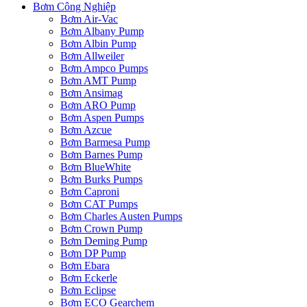
Bơm Công Nghiệp
Bơm Air-Vac
Bơm Albany Pump
Bơm Albin Pump
Bơm Allweiler
Bơm Ampco Pumps
Bơm AMT Pump
Bơm Ansimag
Bơm ARO Pump
Bơm Aspen Pumps
Bơm Azcue
Bơm Barmesa Pump
Bơm Barnes Pump
Bơm BlueWhite
Bơm Burks Pumps
Bơm Caproni
Bơm CAT Pumps
Bơm Charles Austen Pumps
Bơm Crown Pump
Bơm Deming Pump
Bơm DP Pump
Bơm Ebara
Bơm Eckerle
Bơm Eclipse
Bơm ECO Gearchem