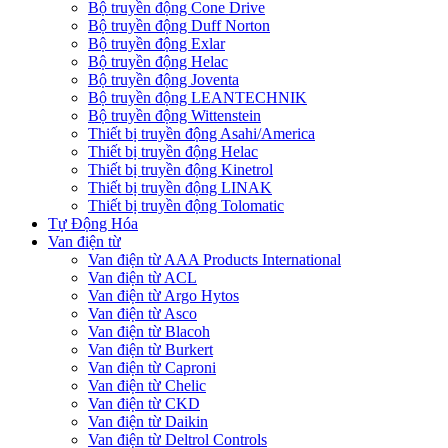
Bộ truyền động Cone Drive
Bộ truyền động Duff Norton
Bộ truyền động Exlar
Bộ truyền động Helac
Bộ truyền động Joventa
Bộ truyền động LEANTECHNIK
Bộ truyền động Wittenstein
Thiết bị truyền động Asahi/America
Thiết bị truyền động Helac
Thiết bị truyền động Kinetrol
Thiết bị truyền động LINAK
Thiết bị truyền động Tolomatic
Tự Động Hóa
Van điện từ
Van điện từ AAA Products International
Van điện từ ACL
Van điện từ Argo Hytos
Van điện từ Asco
Van điện từ Blacoh
Van điện từ Burkert
Van điện từ Caproni
Van điện từ Chelic
Van điện từ CKD
Van điện từ Daikin
Van điện từ Deltrol Controls