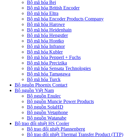
Bộ mã hóa Bei
Bộ mã hóa British Encoder
Bộ mã hóa Eltra
Bộ mã hóa Encoder Products Company
Bộ mã hóa Harowe
Bộ mã hóa Heidenhain
Bộ mã hóa Hengstler
Bộ mã hóa Hontko
Bộ mã hóa Infranor
Bộ mã hóa Kubler
Bộ mã hóa Pepperl + Fuchs
Bộ mã hóa Precizika
Bộ mã hóa Sensata Technologies
Bộ mã hóa Tamagawa
Bộ mã hóa Turck
Bộ nguồn Phoenix Contact
Bộ nguồn Việt Nam
Bộ nguồn Enulec
Bộ nguồn Muncie Power Products
Bộ nguồn SolaHD
Bộ nguồn Vetaphone
Bộ nguồn Watanabe
Bộ trao đổi nhiệt HS Cooler
Bộ trao đổi nhiệt Pfannenberg
Bộ trao đổi nhiệt Thermal Transfer Product (TTP)