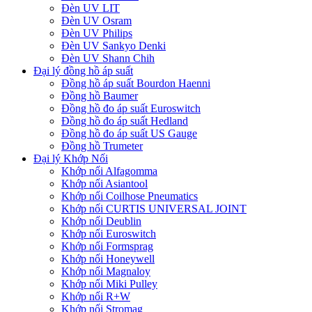
Đèn UV LIT
Đèn UV Osram
Đèn UV Philips
Đèn UV Sankyo Denki
Đèn UV Shann Chih
Đại lý đồng hồ áp suất
Đồng hồ áp suất Bourdon Haenni
Đồng hồ Baumer
Đồng hồ đo áp suất Euroswitch
Đồng hồ đo áp suất Hedland
Đồng hồ đo áp suất US Gauge
Đồng hồ Trumeter
Đại lý Khớp Nối
Khớp nối Alfagomma
Khớp nối Asiantool
Khớp nối Coilhose Pneumatics
Khớp nối CURTIS UNIVERSAL JOINT
Khớp nối Deublin
Khớp nối Euroswitch
Khớp nối Formsprag
Khớp nối Honeywell
Khớp nối Magnaloy
Khớp nối Miki Pulley
Khớp nối R+W
Khớp nối Stromag