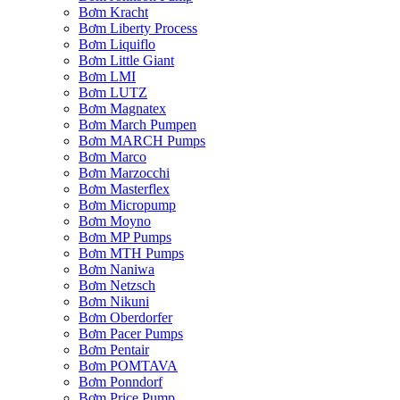
Bơm Kracht
Bơm Liberty Process
Bơm Liquiflo
Bơm Little Giant
Bơm LMI
Bơm LUTZ
Bơm Magnatex
Bơm March Pumpen
Bơm MARCH Pumps
Bơm Marco
Bơm Marzocchi
Bơm Masterflex
Bơm Micropump
Bơm Moyno
Bơm MP Pumps
Bơm MTH Pumps
Bơm Naniwa
Bơm Netzsch
Bơm Nikuni
Bơm Oberdorfer
Bơm Pacer Pumps
Bơm Pentair
Bơm POMTAVA
Bơm Ponndorf
Bơm Price Pump