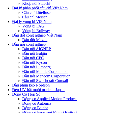
Khớp nối Stucchi
Đại lý phân phối cầu chì Việt Nam
Cầu chì Littelfuse
Cầu chì Mersen
Đại lý vòng bi Việt Nam
Vòng bi FAG
Vòng bi Rollway
Đầu đốt công nghiệp Việt Nam
Đầu đốt Maxon
Đầu nối công nghiệp
Đầu nối AIGNEP
Đầu nối Bulgin
Đầu nối CPC
Đầu nối Kycon
Đầu nối Lumberg
Đầu nối Meltric Corporation
Đầu nối Mencom Corporation
Đầu nối Switchcraft Conxall
Đầu phun keo Nordson
Đèn UV bắt muỗi made in Japan
Động Cơ Hộp Số
Động cơ Applied Motion Products
Động cơ Autonics
Động cơ Baldor
Động cơ Bronzoni Motori Elettrici