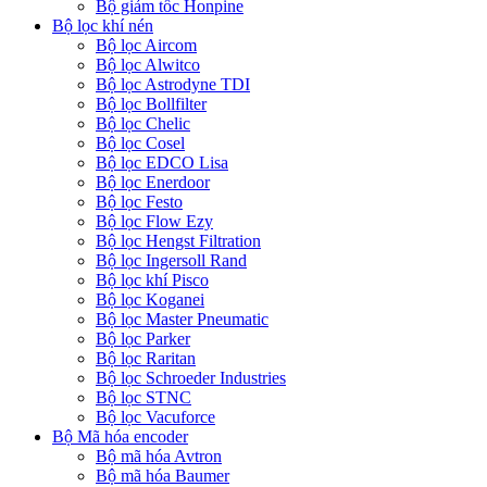
Bộ giảm tốc Honpine
Bộ lọc khí nén
Bộ lọc Aircom
Bộ lọc Alwitco
Bộ lọc Astrodyne TDI
Bộ lọc Bollfilter
Bộ lọc Chelic
Bộ lọc Cosel
Bộ lọc EDCO Lisa
Bộ lọc Enerdoor
Bộ lọc Festo
Bộ lọc Flow Ezy
Bộ lọc Hengst Filtration
Bộ lọc Ingersoll Rand
Bộ lọc khí Pisco
Bộ lọc Koganei
Bộ lọc Master Pneumatic
Bộ lọc Parker
Bộ lọc Raritan
Bộ lọc Schroeder Industries
Bộ lọc STNC
Bộ lọc Vacuforce
Bộ Mã hóa encoder
Bộ mã hóa Avtron
Bộ mã hóa Baumer