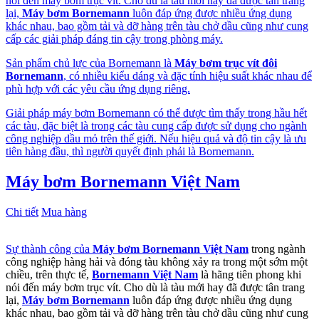
nói đến máy bơm trục vít. Cho dù là tàu mới hay đã được tân trang
lại,
Máy bơm Bornemann
luôn đáp ứng được nhiều ứng dụng
khác nhau, bao gồm tải và dỡ hàng trên tàu chở dầu cũng như cung
cấp các giải pháp đáng tin cậy trong phòng máy.
Sản phẩm chủ lực của Bornemann là
Máy bơm trục vít đôi
Bornemann
, có nhiều kiểu dáng và đặc tính hiệu suất khác nhau để
phù hợp với các yêu cầu ứng dụng riêng.
Giải pháp máy bơm Bornemann có thể được tìm thấy trong hầu hết
các tàu, đặc biệt là trong các tàu cung cấp được sử dụng cho ngành
công nghiệp dầu mỏ trên thế giới. Nếu hiệu quả và độ tin cậy là ưu
tiên hàng đầu, thì người quyết định phải là Bornemann.
Máy bơm Bornemann Việt Nam
Chi tiết
Mua hàng
Sự thành công của
Máy bơm Bornemann Việt Nam
trong ngành
công nghiệp hàng hải và đóng tàu không xảy ra trong một sớm một
chiều, trên thực tế,
Bornemann Việt Nam
là hãng tiên phong khi
nói đến máy bơm trục vít. Cho dù là tàu mới hay đã được tân trang
lại,
Máy bơm Bornemann
luôn đáp ứng được nhiều ứng dụng
khác nhau, bao gồm tải và dỡ hàng trên tàu chở dầu cũng như cung