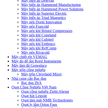
Máy biến áp Delevan
Máy biến áp Hammond Manufacturing
Máy biến áp Hammond Power Solutions
Máy biến áp Superior Electric
Máy biến áp Triad Magnetics
Máy nén Dorin Innovation
Máy nén Frascold
Máy nén khí Bristol Compressors
Máy nén khí Copeland
Máy nén khí Cubigel
Máy nén khí Embraco
Máy nén khí RefComp
Máy nén Rivacold
Máy chiết rót VEMAG
Máy đo độ ẩm Reed Instruments
Máy làm đá Geneglace
Máy trộn công nghiệp
Máy trộn Cleveland Mixer
Nhà cung cấp Bạc đạn
Bạc đạn INA
Quạt Công Nghiệp Việt Nam
Quạt công nghiệp Ziehl-Abegg
Quạt hút Leipole
Quạt làm mát NMB Technologies
Quạt ly tâm Orion Fans