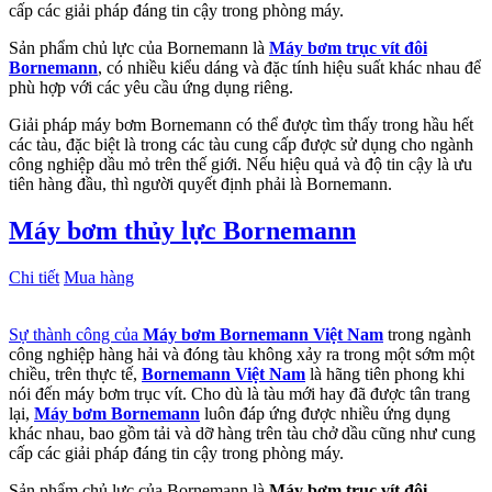
cấp các giải pháp đáng tin cậy trong phòng máy.
Sản phẩm chủ lực của Bornemann là
Máy bơm trục vít đôi
Bornemann
, có nhiều kiểu dáng và đặc tính hiệu suất khác nhau để
phù hợp với các yêu cầu ứng dụng riêng.
Giải pháp máy bơm Bornemann có thể được tìm thấy trong hầu hết
các tàu, đặc biệt là trong các tàu cung cấp được sử dụng cho ngành
công nghiệp dầu mỏ trên thế giới. Nếu hiệu quả và độ tin cậy là ưu
tiên hàng đầu, thì người quyết định phải là Bornemann.
Máy bơm thủy lực Bornemann
Chi tiết
Mua hàng
Sự thành công của
Máy bơm Bornemann Việt Nam
trong ngành
công nghiệp hàng hải và đóng tàu không xảy ra trong một sớm một
chiều, trên thực tế,
Bornemann Việt Nam
là hãng tiên phong khi
nói đến máy bơm trục vít. Cho dù là tàu mới hay đã được tân trang
lại,
Máy bơm Bornemann
luôn đáp ứng được nhiều ứng dụng
khác nhau, bao gồm tải và dỡ hàng trên tàu chở dầu cũng như cung
cấp các giải pháp đáng tin cậy trong phòng máy.
Sản phẩm chủ lực của Bornemann là
Máy bơm trục vít đôi