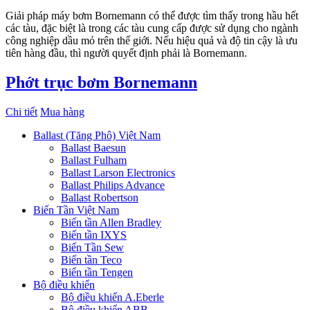
Giải pháp máy bơm Bornemann có thể được tìm thấy trong hầu hết
các tàu, đặc biệt là trong các tàu cung cấp được sử dụng cho ngành
công nghiệp dầu mỏ trên thế giới. Nếu hiệu quả và độ tin cậy là ưu
tiên hàng đầu, thì người quyết định phải là Bornemann.
Phớt trục bơm Bornemann
Chi tiết
Mua hàng
Ballast (Tăng Phô) Việt Nam
Ballast Baesun
Ballast Fulham
Ballast Larson Electronics
Ballast Philips Advance
Ballast Robertson
Biến Tần Việt Nam
Biến tần Allen Bradley
Biến tần IXYS
Biến Tần Sew
Biến tần Teco
Biến tần Tengen
Bộ điều khiển
Bộ điều khiển A.Eberle
Bộ điều khiển ABB