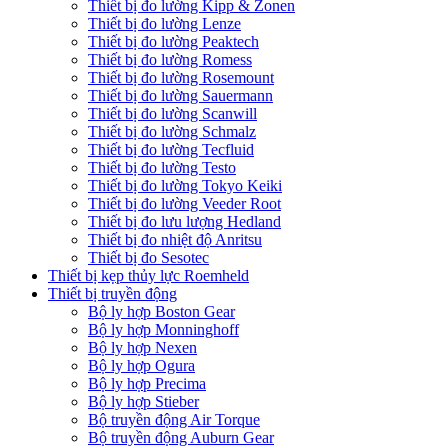
Thiết bị đo lường Kipp & Zonen
Thiết bị đo lường Lenze
Thiết bị đo lường Peaktech
Thiết bị đo lường Romess
Thiết bị đo lường Rosemount
Thiết bị đo lường Sauermann
Thiết bị đo lường Scanwill
Thiết bị đo lường Schmalz
Thiết bị đo lường Tecfluid
Thiết bị đo lường Testo
Thiết bị đo lường Tokyo Keiki
Thiết bị đo lường Veeder Root
Thiết bị đo lưu lượng Hedland
Thiết bị đo nhiệt độ Anritsu
Thiết bị đo Sesotec
Thiết bị kẹp thủy lực Roemheld
Thiết bị truyền động
Bộ ly hợp Boston Gear
Bộ ly hợp Monninghoff
Bộ ly hợp Nexen
Bộ ly hợp Ogura
Bộ ly hợp Precima
Bộ ly hợp Stieber
Bộ truyền động Air Torque
Bộ truyền động Auburn Gear