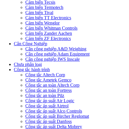
Cảm biến Tecsis
Cảm biến Termotech
Cảm biến Tival
Cảm biến TT Electronics
Cảm biến Wenglor
Cảm biến Whitman Controls
Cảm biến Zander Aachen
Cảm biến ZF Electronics
Cân Công Nghiệp
Cân công nghiệp A&D Weighing
Cân công nghiệp Adam Equipment
Cân công nghiệp IWS Inscale
Chưa phân loại
Công tắc hành trình
Công tắc Altech Corp
Công tắc Ametek Gemco
Công tắc an toàn Altech Corp
Công tắc an toàn Fortress
Công tắc an toàn Pilz
Công tắc áp suất Air Logic
Công tắc áp suất Airtrol
Công tắc áp suất Alco Controls
Công tắc áp suất Bircher Reglomat
Công tắc áp suất Danfoss
Công tắc áp suất Delta Mobrey