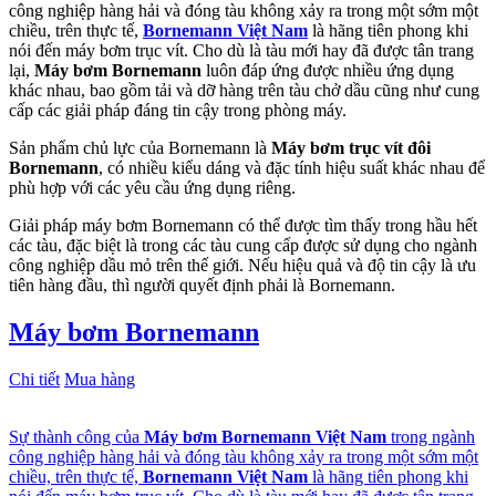
công nghiệp hàng hải và đóng tàu không xảy ra trong một sớm một
chiều, trên thực tế,
Bornemann Việt Nam
là hãng tiên phong khi
nói đến máy bơm trục vít. Cho dù là tàu mới hay đã được tân trang
lại,
Máy bơm Bornemann
luôn đáp ứng được nhiều ứng dụng
khác nhau, bao gồm tải và dỡ hàng trên tàu chở dầu cũng như cung
cấp các giải pháp đáng tin cậy trong phòng máy.
Sản phẩm chủ lực của Bornemann là
Máy bơm trục vít đôi
Bornemann
, có nhiều kiểu dáng và đặc tính hiệu suất khác nhau để
phù hợp với các yêu cầu ứng dụng riêng.
Giải pháp máy bơm Bornemann có thể được tìm thấy trong hầu hết
các tàu, đặc biệt là trong các tàu cung cấp được sử dụng cho ngành
công nghiệp dầu mỏ trên thế giới. Nếu hiệu quả và độ tin cậy là ưu
tiên hàng đầu, thì người quyết định phải là Bornemann.
Máy bơm Bornemann
Chi tiết
Mua hàng
Sự thành công của
Máy bơm Bornemann Việt Nam
trong ngành
công nghiệp hàng hải và đóng tàu không xảy ra trong một sớm một
chiều, trên thực tế,
Bornemann Việt Nam
là hãng tiên phong khi