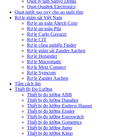
Quạt ly tâm Sanyo Denki
Quạt Qualtek Electronics
Quạt nước tạo oxy cho ao nuôi tôm
Rơ le giám sát Việt Nam
Rơ le an toàn Altech Corp
Rơ le an toàn Pilz
Rơ le Carlo Gavazzi
Rơ le CIT
Rơ le công nghiệp Finder
Rơ le giám sát Zander Aachen
Rơ le Hengstler
Rơ le Macromatic
Rơ le Metz Connect
Rơ le Symcom
Rơ le Zander Aachen
Tấm cách âm
Thiết Bị Đo Lường
Thiết bị đo lường ABB
Thiết bị đo lường Danaher
Thiết bị đo lường Endress Hauser
Thiết bị đo lường Engler
Thiết bị đo lường Euroswitch
Thiết bị đo lường Gometrics
Thiết bị đo lường Jumo
Thiết bị đo lường Kimo