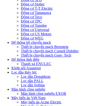
Động cơ Stober
Động cơ T-T Electric
Động cơ Tamagawa
Động cơ Teco
Động cơ TPC
Động cơ Tunglee
Động cơ Universal
Động cơ US Motors
Động cơ WEG
Hệ thống bộ chuyển mạch
Thiết bị chuyển mạch Bernstein
Thiết bị chuyển mạch Cornell Dubilier
Thiết bị chuyển mạch Gsee- Tech
Hệ thống tĩnh điện
Thanh xả ENULEC
Khớp nối Asiantool
Lọc dầu thủy lực
Lọc dầu Donaldson
Lọc dầu PALL
Lọc dầu Sofima
Màn hình công nghiệp
Màn hình công nghiệp EXOR
Máy biến áp Việt Nam
Máy biến áp Acme Electric