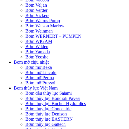
Bơm Veljan
Bơm Verder
Bơm Vickers
Bơm Walrus Pump
Bơm Watson Marlow
Bơm Weinman
Bơm WERNERT – PUMPEN
Bơm WIGAM
Bơm Wilden
Bơm Yamada
Bơm Yeoshe
Bơm mỡ chịu nhiệt
Bơm mỡ Beka
Bơm mỡ Lincoln
Bơm mỡ Perma
Bơm mỡ Pressol
Bơm thủy lực Việt Nam
Bơm dầu thủy lực Salami
Bơm thủy lực Bondioli Pavesi
Bơm thủy lực Bucher Hydraulics
Bơm thủy lực Concentric
Bơm thủy lực Denison
Bơm thủy lực EASTERN
Bơm thủy lực Galtech