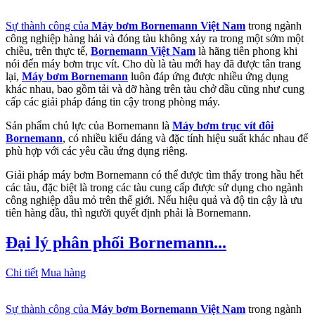
Sự thành công của
Máy bơm Bornemann Việt Nam
trong ngành
công nghiệp hàng hải và đóng tàu không xảy ra trong một sớm một
chiều, trên thực tế,
Bornemann Việt Nam
là hãng tiên phong khi
nói đến máy bơm trục vít. Cho dù là tàu mới hay đã được tân trang
lại,
Máy bơm Bornemann
luôn đáp ứng được nhiều ứng dụng
khác nhau, bao gồm tải và dỡ hàng trên tàu chở dầu cũng như cung
cấp các giải pháp đáng tin cậy trong phòng máy.
Sản phẩm chủ lực của Bornemann là
Máy bơm trục vít đôi
Bornemann
, có nhiều kiểu dáng và đặc tính hiệu suất khác nhau để
phù hợp với các yêu cầu ứng dụng riêng.
Giải pháp máy bơm Bornemann có thể được tìm thấy trong hầu hết
các tàu, đặc biệt là trong các tàu cung cấp được sử dụng cho ngành
công nghiệp dầu mỏ trên thế giới. Nếu hiệu quả và độ tin cậy là ưu
tiên hàng đầu, thì người quyết định phải là Bornemann.
Đại lý phân phối Bornemann...
Chi tiết
Mua hàng
Sự thành công của
Máy bơm Bornemann Việt Nam
trong ngành