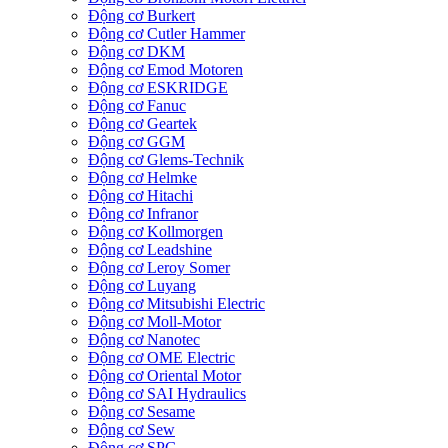
Động cơ Burkert
Động cơ Cutler Hammer
Động cơ DKM
Động cơ Emod Motoren
Động cơ ESKRIDGE
Động cơ Fanuc
Động cơ Geartek
Động cơ GGM
Động cơ Glems-Technik
Động cơ Helmke
Động cơ Hitachi
Động cơ Infranor
Động cơ Kollmorgen
Động cơ Leadshine
Động cơ Leroy Somer
Động cơ Luyang
Động cơ Mitsubishi Electric
Động cơ Moll-Motor
Động cơ Nanotec
Động cơ OME Electric
Động cơ Oriental Motor
Động cơ SAI Hydraulics
Động cơ Sesame
Động cơ Sew
Động cơ SPG