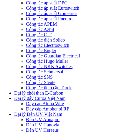
Công tắc áp suất DPC
Công tắc áp suất Euroswitch
Công tắc áp suất Gometrics
Công tắc áp suất Pneutrol
Công tắc APEM
Công tắc Azbil
Công tắc CIT
Công tắc điện Solico
Công tắc Electroswitch
Công tắc Engler
Công tắc Guardian Electrical
Công tắc Hugo Muller
Công tắc NKK Switches
Công tắc Schmersal
Công tắc SNS
Công tắc Steute
Công tắc tiệm cận Turck
Đại lý chổi than E-Carbon
Đại lý dây Curoa Việt Nam
Dây cáp Alpha Wire
Dây cáp Amphenol RF
Đại lý Đèn UV Việt Nam
Đèn UV Aquapro
Đèn UV Hanovia
Đèn UV Heraeus