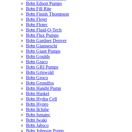
Bơm Edson Pumps
Bơm Fill Rite
Bơm Finish Thompson
Bơm Flojet
Bơm Flotec
Bơm Fluid-O-Tech
Bơm Flux Pumps
Bơm Gardner Denver
Bơm Gianneschi
Bơm Giant Pumps
Bơm Goulds
Bơm Graco
Bơm GRI Pumps
Bơm Griswold
Bơm Groco
Bơm Grundfos
Bơm Haight Pump
Bơm Haskel
Bơm Hydra Cell
Bơm Hypro
Bơm Ilclube
Bơm Ismatec
Bơm Iwaki
Bơm Jabsco
Bơm Johnson Pump