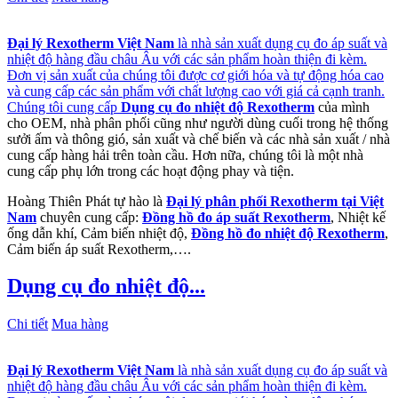
Đại lý Rexotherm Việt Nam
là nhà sản xuất dụng cụ đo áp suất và
nhiệt độ hàng đầu châu Âu với các sản phẩm hoàn thiện đi kèm.
Đơn vị sản xuất của chúng tôi được cơ giới hóa và tự động hóa cao
và cung cấp các sản phẩm với chất lượng cao với giá cả cạnh tranh.
Chúng tôi cung cấp
Dụng cụ đo nhiệt độ Rexotherm
của mình
cho OEM, nhà phân phối cũng như người dùng cuối trong hệ thống
sưởi ấm và thông gió, sản xuất và chế biến và các nhà sản xuất / nhà
cung cấp hàng hải trên toàn cầu. Hơn nữa, chúng tôi là một nhà
cung cấp phụ lớn trong các hoạt động phay và tiện.
Hoàng Thiên Phát tự hào là
Đại lý phân phối Rexotherm tại Việt
Nam
chuyên cung cấp:
Đồng hồ đo áp suất Rexotherm
, Nhiệt kế
ống dẫn khí, Cảm biến nhiệt độ,
Đồng hồ đo nhiệt độ Rexotherm
,
Cảm biến áp suất Rexotherm,….
Dụng cụ đo nhiệt độ...
Chi tiết
Mua hàng
Đại lý Rexotherm Việt Nam
là nhà sản xuất dụng cụ đo áp suất và
nhiệt độ hàng đầu châu Âu với các sản phẩm hoàn thiện đi kèm.