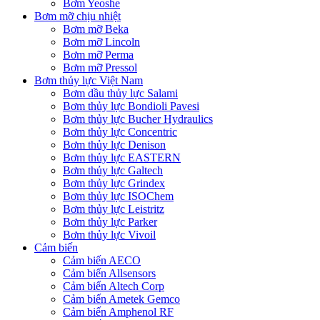
Bơm Yeoshe
Bơm mỡ chịu nhiệt
Bơm mỡ Beka
Bơm mỡ Lincoln
Bơm mỡ Perma
Bơm mỡ Pressol
Bơm thủy lực Việt Nam
Bơm dầu thủy lực Salami
Bơm thủy lực Bondioli Pavesi
Bơm thủy lực Bucher Hydraulics
Bơm thủy lực Concentric
Bơm thủy lực Denison
Bơm thủy lực EASTERN
Bơm thủy lực Galtech
Bơm thủy lực Grindex
Bơm thủy lực ISOChem
Bơm thủy lực Leistritz
Bơm thủy lực Parker
Bơm thủy lực Vivoil
Cảm biến
Cảm biến AECO
Cảm biến Allsensors
Cảm biến Altech Corp
Cảm biến Ametek Gemco
Cảm biến Amphenol RF