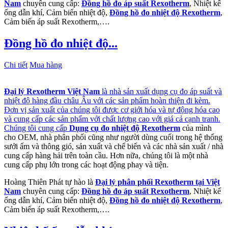
Nam
chuyên cung cấp:
Đồng hồ đo áp suất Rexotherm
, Nhiệt kế
ống dẫn khí, Cảm biến nhiệt độ,
Đồng hồ đo nhiệt độ Rexotherm
,
Cảm biến áp suất Rexotherm,….
Đồng hồ đo nhiệt độ...
Chi tiết
Mua hàng
Đại lý Rexotherm Việt Nam
là nhà sản xuất dụng cụ đo áp suất và
nhiệt độ hàng đầu châu Âu với các sản phẩm hoàn thiện đi kèm.
Đơn vị sản xuất của chúng tôi được cơ giới hóa và tự động hóa cao
và cung cấp các sản phẩm với chất lượng cao với giá cả cạnh tranh.
Chúng tôi cung cấp
Dụng cụ đo nhiệt độ Rexotherm
của mình
cho OEM, nhà phân phối cũng như người dùng cuối trong hệ thống
sưởi ấm và thông gió, sản xuất và chế biến và các nhà sản xuất / nhà
cung cấp hàng hải trên toàn cầu. Hơn nữa, chúng tôi là một nhà
cung cấp phụ lớn trong các hoạt động phay và tiện.
Hoàng Thiên Phát tự hào là
Đại lý phân phối Rexotherm tại Việt
Nam
chuyên cung cấp:
Đồng hồ đo áp suất Rexotherm
, Nhiệt kế
ống dẫn khí, Cảm biến nhiệt độ,
Đồng hồ đo nhiệt độ Rexotherm
,
Cảm biến áp suất Rexotherm,….