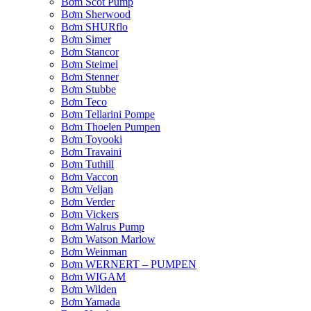
Bơm Scot Pump
Bơm Sherwood
Bơm SHURflo
Bơm Simer
Bơm Stancor
Bơm Steimel
Bơm Stenner
Bơm Stubbe
Bơm Teco
Bơm Tellarini Pompe
Bơm Thoelen Pumpen
Bơm Toyooki
Bơm Travaini
Bơm Tuthill
Bơm Vaccon
Bơm Veljan
Bơm Verder
Bơm Vickers
Bơm Walrus Pump
Bơm Watson Marlow
Bơm Weinman
Bơm WERNERT – PUMPEN
Bơm WIGAM
Bơm Wilden
Bơm Yamada