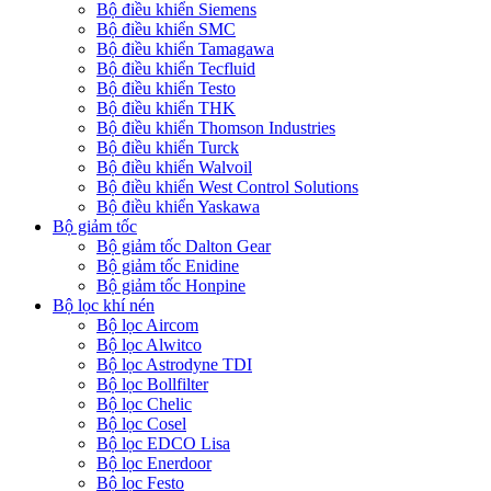
Bộ điều khiển Siemens
Bộ điều khiển SMC
Bộ điều khiển Tamagawa
Bộ điều khiển Tecfluid
Bộ điều khiển Testo
Bộ điều khiển THK
Bộ điều khiển Thomson Industries
Bộ điều khiển Turck
Bộ điều khiển Walvoil
Bộ điều khiển West Control Solutions
Bộ điều khiển Yaskawa
Bộ giảm tốc
Bộ giảm tốc Dalton Gear
Bộ giảm tốc Enidine
Bộ giảm tốc Honpine
Bộ lọc khí nén
Bộ lọc Aircom
Bộ lọc Alwitco
Bộ lọc Astrodyne TDI
Bộ lọc Bollfilter
Bộ lọc Chelic
Bộ lọc Cosel
Bộ lọc EDCO Lisa
Bộ lọc Enerdoor
Bộ lọc Festo