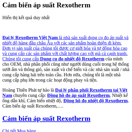
Cảm biến áp suất Rexotherm
Hiển thị kết quả duy nhất
Đại lý Rexotherm Việt Nam
là nhà sản xuất dụng cụ đo áp suất và
nhiệt độ hàng đầu châu Âu với các sản phẩm hoàn thiện đi kèm.
Đơn vị sản xuất của chúng tôi được cơ giới hóa và tự động hóa cao
và cung cấp các sản phẩm với chất lượng cao với giá cả cạnh tranh.
Chúng tôi cung cấp
Dụng cụ đo nhiệt độ Rexotherm
của mình
cho OEM, nhà phân phối cũng như người dùng cuối trong hệ thống
sưởi ấm và thông gió, sản xuất và chế biến và các nhà sản xuất / nhà
cung cấp hàng hải trên toàn cầu. Hơn nữa, chúng tôi là một nhà
cung cấp phụ lớn trong các hoạt động phay và tiện.
Hoàng Thiên Phát tự hào là
Đại lý phân phối Rexotherm tại Việt
Nam
chuyên cung cấp:
Đồng hồ đo áp suất Rexotherm
, Nhiệt kế
ống dẫn khí, Cảm biến nhiệt độ,
Đồng hồ đo nhiệt độ Rexotherm
,
Cảm biến áp suất Rexotherm,….
Cảm biến áp suất Rexotherm
Chi tiết
Mua hàng