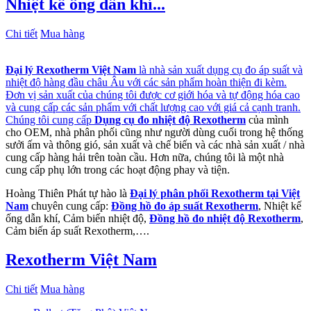
Nhiệt kế ống dẫn khí...
Chi tiết
Mua hàng
Đại lý Rexotherm Việt Nam
là nhà sản xuất dụng cụ đo áp suất và
nhiệt độ hàng đầu châu Âu với các sản phẩm hoàn thiện đi kèm.
Đơn vị sản xuất của chúng tôi được cơ giới hóa và tự động hóa cao
và cung cấp các sản phẩm với chất lượng cao với giá cả cạnh tranh.
Chúng tôi cung cấp
Dụng cụ đo nhiệt độ Rexotherm
của mình
cho OEM, nhà phân phối cũng như người dùng cuối trong hệ thống
sưởi ấm và thông gió, sản xuất và chế biến và các nhà sản xuất / nhà
cung cấp hàng hải trên toàn cầu. Hơn nữa, chúng tôi là một nhà
cung cấp phụ lớn trong các hoạt động phay và tiện.
Hoàng Thiên Phát tự hào là
Đại lý phân phối Rexotherm tại Việt
Nam
chuyên cung cấp:
Đồng hồ đo áp suất Rexotherm
, Nhiệt kế
ống dẫn khí, Cảm biến nhiệt độ,
Đồng hồ đo nhiệt độ Rexotherm
,
Cảm biến áp suất Rexotherm,….
Rexotherm Việt Nam
Chi tiết
Mua hàng