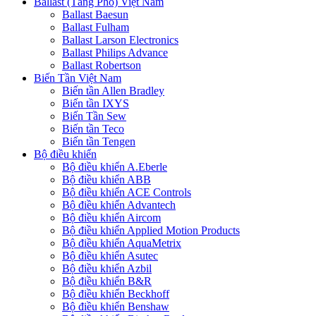
Ballast (Tăng Phô) Việt Nam
Ballast Baesun
Ballast Fulham
Ballast Larson Electronics
Ballast Philips Advance
Ballast Robertson
Biến Tần Việt Nam
Biến tần Allen Bradley
Biến tần IXYS
Biến Tần Sew
Biến tần Teco
Biến tần Tengen
Bộ điều khiển
Bộ điều khiển A.Eberle
Bộ điều khiển ABB
Bộ điều khiển ACE Controls
Bộ điều khiển Advantech
Bộ điều khiển Aircom
Bộ điều khiển Applied Motion Products
Bộ điều khiển AquaMetrix
Bộ điều khiển Asutec
Bộ điều khiển Azbil
Bộ điều khiển B&R
Bộ điều khiển Beckhoff
Bộ điều khiển Benshaw