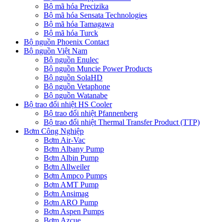
Bộ mã hóa Precizika
Bộ mã hóa Sensata Technologies
Bộ mã hóa Tamagawa
Bộ mã hóa Turck
Bộ nguồn Phoenix Contact
Bộ nguồn Việt Nam
Bộ nguồn Enulec
Bộ nguồn Muncie Power Products
Bộ nguồn SolaHD
Bộ nguồn Vetaphone
Bộ nguồn Watanabe
Bộ trao đổi nhiệt HS Cooler
Bộ trao đổi nhiệt Pfannenberg
Bộ trao đổi nhiệt Thermal Transfer Product (TTP)
Bơm Công Nghiệp
Bơm Air-Vac
Bơm Albany Pump
Bơm Albin Pump
Bơm Allweiler
Bơm Ampco Pumps
Bơm AMT Pump
Bơm Ansimag
Bơm ARO Pump
Bơm Aspen Pumps
Bơm Azcue