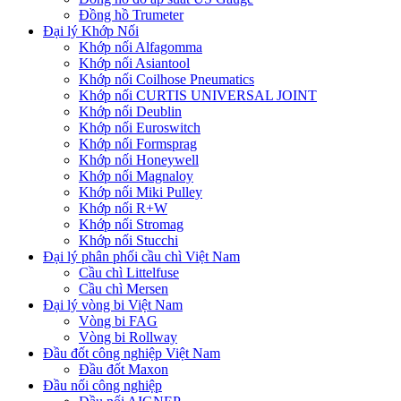
Đồng hồ Trumeter
Đại lý Khớp Nối
Khớp nối Alfagomma
Khớp nối Asiantool
Khớp nối Coilhose Pneumatics
Khớp nối CURTIS UNIVERSAL JOINT
Khớp nối Deublin
Khớp nối Euroswitch
Khớp nối Formsprag
Khớp nối Honeywell
Khớp nối Magnaloy
Khớp nối Miki Pulley
Khớp nối R+W
Khớp nối Stromag
Khớp nối Stucchi
Đại lý phân phối cầu chì Việt Nam
Cầu chì Littelfuse
Cầu chì Mersen
Đại lý vòng bi Việt Nam
Vòng bi FAG
Vòng bi Rollway
Đầu đốt công nghiệp Việt Nam
Đầu đốt Maxon
Đầu nối công nghiệp