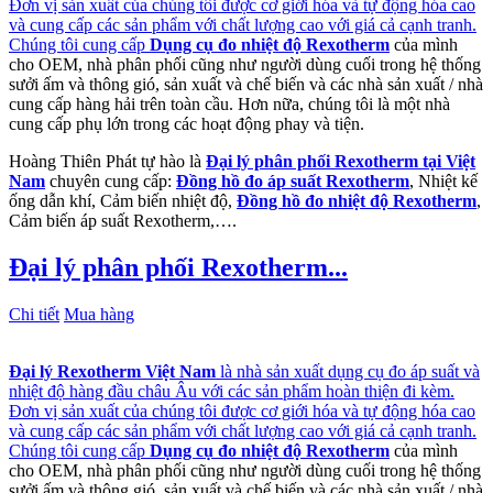
Đơn vị sản xuất của chúng tôi được cơ giới hóa và tự động hóa cao
và cung cấp các sản phẩm với chất lượng cao với giá cả cạnh tranh.
Chúng tôi cung cấp
Dụng cụ đo nhiệt độ Rexotherm
của mình
cho OEM, nhà phân phối cũng như người dùng cuối trong hệ thống
sưởi ấm và thông gió, sản xuất và chế biến và các nhà sản xuất / nhà
cung cấp hàng hải trên toàn cầu. Hơn nữa, chúng tôi là một nhà
cung cấp phụ lớn trong các hoạt động phay và tiện.
Hoàng Thiên Phát tự hào là
Đại lý phân phối Rexotherm tại Việt
Nam
chuyên cung cấp:
Đồng hồ đo áp suất Rexotherm
, Nhiệt kế
ống dẫn khí, Cảm biến nhiệt độ,
Đồng hồ đo nhiệt độ Rexotherm
,
Cảm biến áp suất Rexotherm,….
Đại lý phân phối Rexotherm...
Chi tiết
Mua hàng
Đại lý Rexotherm Việt Nam
là nhà sản xuất dụng cụ đo áp suất và
nhiệt độ hàng đầu châu Âu với các sản phẩm hoàn thiện đi kèm.
Đơn vị sản xuất của chúng tôi được cơ giới hóa và tự động hóa cao
và cung cấp các sản phẩm với chất lượng cao với giá cả cạnh tranh.
Chúng tôi cung cấp
Dụng cụ đo nhiệt độ Rexotherm
của mình
cho OEM, nhà phân phối cũng như người dùng cuối trong hệ thống
sưởi ấm và thông gió, sản xuất và chế biến và các nhà sản xuất / nhà