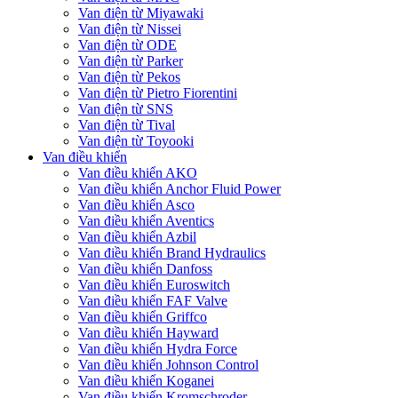
Van điện từ Miyawaki
Van điện từ Nissei
Van điện từ ODE
Van điện từ Parker
Van điện từ Pekos
Van điện từ Pietro Fiorentini
Van điện từ SNS
Van điện từ Tival
Van điện từ Toyooki
Van điều khiển
Van điều khiển AKO
Van điều khiển Anchor Fluid Power
Van điều khiển Asco
Van điều khiển Aventics
Van điều khiển Azbil
Van điều khiển Brand Hydraulics
Van điều khiển Danfoss
Van điều khiển Euroswitch
Van điều khiển FAF Valve
Van điều khiển Griffco
Van điều khiển Hayward
Van điều khiển Hydra Force
Van điều khiển Johnson Control
Van điều khiển Koganei
Van điều khiển Kromschroder