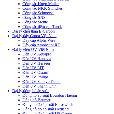
Công tắc Hugo Muller
Công tắc NKK Switches
Công tắc Schmersal
Công tắc SNS
Công tắc Steute
Công tắc tiệm cận Turck
Đại lý chổi than E-Carbon
Đại lý dây Curoa Việt Nam
Dây cáp Alpha Wire
Dây cáp Amphenol RF
Đại lý Đèn UV Việt Nam
Đèn UV Aquapro
Đèn UV Hanovia
Đèn UV Heraeus
Đèn UV LIT
Đèn UV Osram
Đèn UV Philips
Đèn UV Sankyo Denki
Đèn UV Shann Chih
Đại lý đồng hồ áp suất
Đồng hồ áp suất Bourdon Haenni
Đồng hồ Baumer
Đồng hồ đo áp suất Euroswitch
Đồng hồ đo áp suất Hedland
Đồng hồ đo áp suất US Gauge