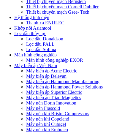
Thiết bị chuyển mạch Bernstein
Thiết bị chuyển mạch Cornell Dubilier
Thiết bị chuyển mạch Gsee- Tech
Hệ thống tĩnh điện
Thanh xả ENULEC
Khớp nối Asiantool
Lọc dầu thủy lực
Lọc dầu Donaldson
Lọc dầu PALL
Lọc dầu Sofima
Màn hình công nghiệp
Màn hình công nghiệp EXOR
Máy biến áp Việt Nam
Máy biến áp Acme Electric
Máy biến áp Delevan
Máy biến áp Hammond Manufacturing
Máy biến áp Hammond Power Solutions
Máy biến áp Superior Electric
Máy biến áp Triad Magnetics
Máy nén Dorin Innovation
Máy nén Frascold
Máy nén khí Bristol Compressors
Máy nén khí Copeland
Máy nén khí Cubigel
Máy nén khí Embraco