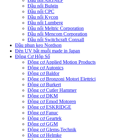
Đầu nối AIGNEP
Đầu nối Bulgin
Đầu nối CPC
Đầu nối Kycon
Đầu nối Lumberg
Đầu nối Meltric Corporation
Đầu nối Mencom Corporation
Đầu nối Switchcraft Conxall
Đầu phun keo Nordson
Đèn UV bắt muỗi made in Japan
Động Cơ Hộp Số
Động cơ Applied Motion Products
Động cơ Autonics
Động cơ Baldor
Động cơ Bronzoni Motori Elettrici
Động cơ Burkert
Động cơ Cutler Hammer
Động cơ DKM
Động cơ Emod Motoren
Động cơ ESKRIDGE
Động cơ Fanuc
Động cơ Geartek
Động cơ GGM
Động cơ Glems-Technik
Động cơ Helmke