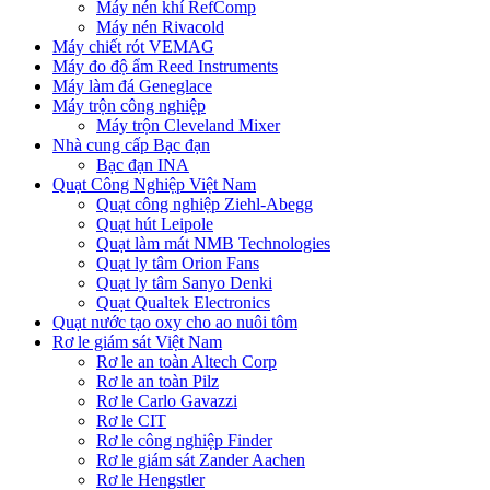
Máy nén khí RefComp
Máy nén Rivacold
Máy chiết rót VEMAG
Máy đo độ ẩm Reed Instruments
Máy làm đá Geneglace
Máy trộn công nghiệp
Máy trộn Cleveland Mixer
Nhà cung cấp Bạc đạn
Bạc đạn INA
Quạt Công Nghiệp Việt Nam
Quạt công nghiệp Ziehl-Abegg
Quạt hút Leipole
Quạt làm mát NMB Technologies
Quạt ly tâm Orion Fans
Quạt ly tâm Sanyo Denki
Quạt Qualtek Electronics
Quạt nước tạo oxy cho ao nuôi tôm
Rơ le giám sát Việt Nam
Rơ le an toàn Altech Corp
Rơ le an toàn Pilz
Rơ le Carlo Gavazzi
Rơ le CIT
Rơ le công nghiệp Finder
Rơ le giám sát Zander Aachen
Rơ le Hengstler