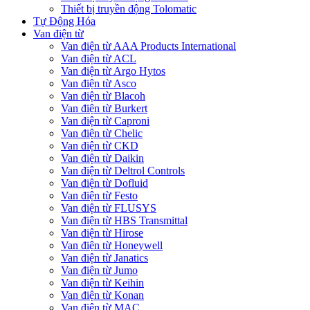
Thiết bị truyền động Tolomatic
Tự Động Hóa
Van điện từ
Van điện từ AAA Products International
Van điện từ ACL
Van điện từ Argo Hytos
Van điện từ Asco
Van điện từ Blacoh
Van điện từ Burkert
Van điện từ Caproni
Van điện từ Chelic
Van điện từ CKD
Van điện từ Daikin
Van điện từ Deltrol Controls
Van điện từ Dofluid
Van điện từ Festo
Van điện từ FLUSYS
Van điện từ HBS Transmittal
Van điện từ Hirose
Van điện từ Honeywell
Van điện từ Janatics
Van điện từ Jumo
Van điện từ Keihin
Van điện từ Konan
Van điện từ MAC