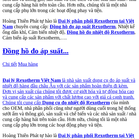
cung cấp hàng hải trên toàn cầu. Hơn nữa, chúng tôi là một nhà
cung cấp phụ lớn trong các hoạt động phay và tiện.
Hoàng Thiên Phát tự hào là
Đại lý phân phối Rexotherm tại Việt
Nam
chuyên cung cấp:
Đồng hồ đo áp suất Rexotherm
, Nhiệt kế
ống dẫn khí, Cảm biến nhiệt độ,
Đồng hồ đo nhiệt độ Rexotherm
,
Cảm biến áp suất Rexotherm,….
Đồng hồ đo áp suất...
Chi tiết
Mua hàng
Đại lý Rexotherm Việt Nam
là nhà sản xuất dụng cụ đo áp suất và
nhiệt độ hàng đầu châu Âu với các sản phẩm hoàn thiện đi kèm.
Đơn vị sản xuất của chúng tôi được cơ giới hóa và tự động hóa cao
và cung cấp các sản phẩm với chất lượng cao với giá cả cạnh tranh.
Chúng tôi cung cấp
Dụng cụ đo nhiệt độ Rexotherm
của mình
cho OEM, nhà phân phối cũng như người dùng cuối trong hệ thống
sưởi ấm và thông gió, sản xuất và chế biến và các nhà sản xuất / nhà
cung cấp hàng hải trên toàn cầu. Hơn nữa, chúng tôi là một nhà
cung cấp phụ lớn trong các hoạt động phay và tiện.
Hoàng Thiên Phát tự hào là
Đại lý phân phối Rexotherm tại Việt