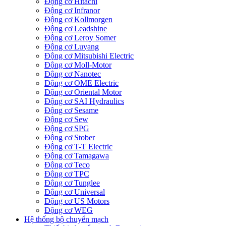
Động cơ Hitachi
Động cơ Infranor
Động cơ Kollmorgen
Động cơ Leadshine
Động cơ Leroy Somer
Động cơ Luyang
Động cơ Mitsubishi Electric
Động cơ Moll-Motor
Động cơ Nanotec
Động cơ OME Electric
Động cơ Oriental Motor
Động cơ SAI Hydraulics
Động cơ Sesame
Động cơ Sew
Động cơ SPG
Động cơ Stober
Động cơ T-T Electric
Động cơ Tamagawa
Động cơ Teco
Động cơ TPC
Động cơ Tunglee
Động cơ Universal
Động cơ US Motors
Động cơ WEG
Hệ thống bộ chuyển mạch