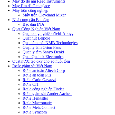
Máy đo độ ẩm Reed Instruments
Máy làm đá Geneglace
Máy trộn công nghiệp
Máy trộn Cleveland Mixer
Nhà cung cấp Bạc đạn
Bạc đạn INA
Quạt Công Nghiệp Việt Nam
Quạt công nghiệp Ziehl-Abegg
Quạt hút Leipole
Quạt làm mát NMB Technologies
Quạt ly tâm Orion Fans
Quạt ly tâm Sanyo Denki
Quạt Qualtek Electronics
Quạt nước tạo oxy cho ao nuôi tôm
Rơ le giám sát Việt Nam
Rơ le an toàn Altech Corp
Rơ le an toàn Pilz
Rơ le Carlo Gavazzi
Rơ le CIT
Rơ le công nghiệp Finder
Rơ le giám sát Zander Aachen
Rơ le Hengstler
Rơ le Macromatic
Rơ le Metz Connect
Rơ le Symcom