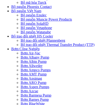
Bộ mã hóa Turck
Bộ nguồn Phoenix Contact
Bộ nguồn Việt Nam
Bộ nguồn Enulec
Bộ nguồn Muncie Power Products
Bộ nguồn SolaHD
Bộ nguồn Vetaphone
Bộ nguồn Watanabe
Bộ trao đổi nhiệt HS Cooler
Bộ trao đổi nhiệt Pfannenberg
Bộ trao đổi nhiệt Thermal Transfer Product (TTP)
Bơm Công Nghiệp
Bơm Air-Vac
Bơm Albany Pump
Bơm Albin Pump
Bơm Allweiler
Bơm Ampco Pumps
Bơm AMT Pump
Bơm Ansimag
Bơm ARO Pump
Bơm Aspen Pumps
Bơm Azcue
Bơm Barmesa Pump
Bơm Barnes Pump
Bơm BlueWhite