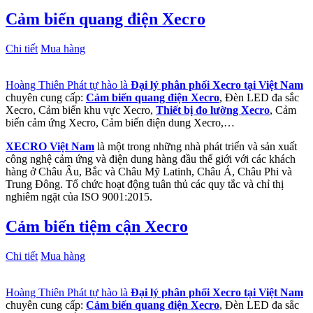
Cảm biến quang điện Xecro
Chi tiết
Mua hàng
Hoàng Thiên Phát tự hào là
Đại lý phân phối Xecro tại Việt Nam
chuyên cung cấp:
Cảm biến quang điện Xecro
, Đèn LED đa sắc
Xecro, Cảm biến khu vực Xecro,
Thiết bị đo lường Xecro
, Cảm
biến cảm ứng Xecro, Cảm biến điện dung Xecro,…
XECRO Việt Nam
là một trong những nhà phát triển và sản xuất
công nghệ cảm ứng và điện dung hàng đầu thế giới với các khách
hàng ở Châu Âu, Bắc và Châu Mỹ Latinh, Châu Á, Châu Phi và
Trung Đông. Tổ chức hoạt động tuân thủ các quy tắc và chỉ thị
nghiêm ngặt của ISO 9001:2015.
Cảm biến tiệm cận Xecro
Chi tiết
Mua hàng
Hoàng Thiên Phát tự hào là
Đại lý phân phối Xecro tại Việt Nam
chuyên cung cấp:
Cảm biến quang điện Xecro
, Đèn LED đa sắc