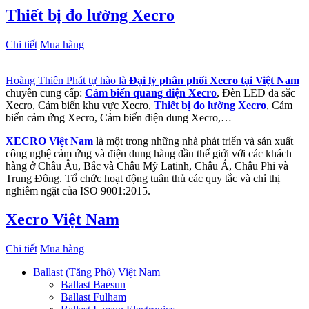
Thiết bị đo lường Xecro
Chi tiết
Mua hàng
Hoàng Thiên Phát tự hào là
Đại lý phân phối Xecro tại Việt Nam
chuyên cung cấp:
Cảm biến quang điện Xecro
, Đèn LED đa sắc
Xecro, Cảm biến khu vực Xecro,
Thiết bị đo lường Xecro
, Cảm
biến cảm ứng Xecro, Cảm biến điện dung Xecro,…
XECRO Việt Nam
là một trong những nhà phát triển và sản xuất
công nghệ cảm ứng và điện dung hàng đầu thế giới với các khách
hàng ở Châu Âu, Bắc và Châu Mỹ Latinh, Châu Á, Châu Phi và
Trung Đông. Tổ chức hoạt động tuân thủ các quy tắc và chỉ thị
nghiêm ngặt của ISO 9001:2015.
Xecro Việt Nam
Chi tiết
Mua hàng
Ballast (Tăng Phô) Việt Nam
Ballast Baesun
Ballast Fulham