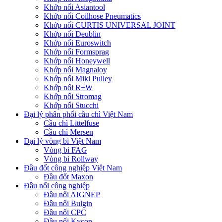
Khớp nối Asiantool
Khớp nối Coilhose Pneumatics
Khớp nối CURTIS UNIVERSAL JOINT
Khớp nối Deublin
Khớp nối Euroswitch
Khớp nối Formsprag
Khớp nối Honeywell
Khớp nối Magnaloy
Khớp nối Miki Pulley
Khớp nối R+W
Khớp nối Stromag
Khớp nối Stucchi
Đại lý phân phối cầu chì Việt Nam
Cầu chì Littelfuse
Cầu chì Mersen
Đại lý vòng bi Việt Nam
Vòng bi FAG
Vòng bi Rollway
Đầu đốt công nghiệp Việt Nam
Đầu đốt Maxon
Đầu nối công nghiệp
Đầu nối AIGNEP
Đầu nối Bulgin
Đầu nối CPC
Đầu nối Kycon