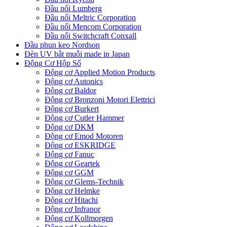
Đầu nối Lumberg
Đầu nối Meltric Corporation
Đầu nối Mencom Corporation
Đầu nối Switchcraft Conxall
Đầu phun keo Nordson
Đèn UV bắt muỗi made in Japan
Động Cơ Hộp Số
Động cơ Applied Motion Products
Động cơ Autonics
Động cơ Baldor
Động cơ Bronzoni Motori Elettrici
Động cơ Burkert
Động cơ Cutler Hammer
Động cơ DKM
Động cơ Emod Motoren
Động cơ ESKRIDGE
Động cơ Fanuc
Động cơ Geartek
Động cơ GGM
Động cơ Glems-Technik
Động cơ Helmke
Động cơ Hitachi
Động cơ Infranor
Động cơ Kollmorgen