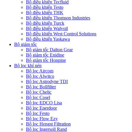
Bộ điều khiển Tecfluid
Bộ điều khiển Testo
Bộ điều khiển THK
Bộ điều khiển Thomson Industries
Bộ điều khiển Turck
Bộ điều khiển Walvoil
Bộ điều khiển West Control Solutions
Bộ điều khiển Yaskawa
Bộ giảm tốc
Bộ giảm tốc Dalton Gear
Bộ giảm tốc Enidine
Bộ giảm tốc Honpine
Bộ lọc khí nén
Bộ lọc Aircom
Bộ lọc Alwitco
Bộ lọc Astrodyne TDI
Bộ lọc Bollfilter
Bộ lọc Chelic
Bộ lọc Cosel
Bộ lọc EDCO Lisa
Bộ lọc Enerdoor
Bộ lọc Festo
Bộ lọc Flow Ezy
Bộ lọc Hengst Filtration
Bộ lọc Ingersoll Rand