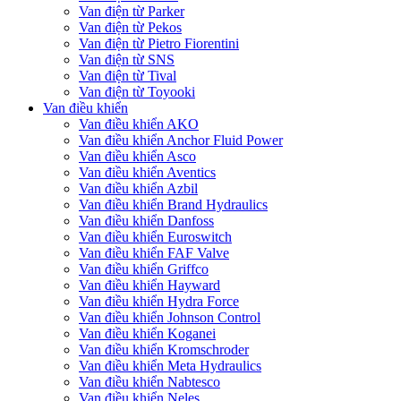
Van điện từ Parker
Van điện từ Pekos
Van điện từ Pietro Fiorentini
Van điện từ SNS
Van điện từ Tival
Van điện từ Toyooki
Van điều khiển
Van điều khiển AKO
Van điều khiển Anchor Fluid Power
Van điều khiển Asco
Van điều khiển Aventics
Van điều khiển Azbil
Van điều khiển Brand Hydraulics
Van điều khiển Danfoss
Van điều khiển Euroswitch
Van điều khiển FAF Valve
Van điều khiển Griffco
Van điều khiển Hayward
Van điều khiển Hydra Force
Van điều khiển Johnson Control
Van điều khiển Koganei
Van điều khiển Kromschroder
Van điều khiển Meta Hydraulics
Van điều khiển Nabtesco
Van điều khiển Neles