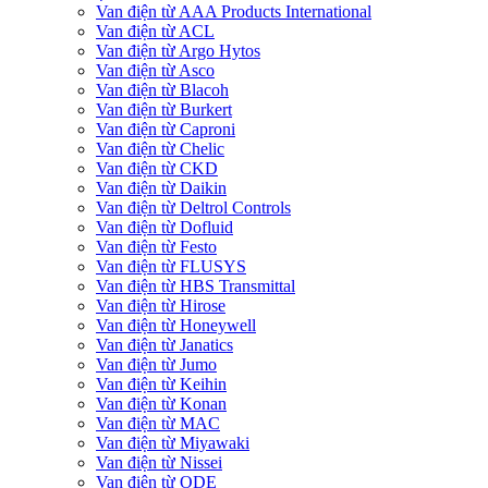
Van điện từ AAA Products International
Van điện từ ACL
Van điện từ Argo Hytos
Van điện từ Asco
Van điện từ Blacoh
Van điện từ Burkert
Van điện từ Caproni
Van điện từ Chelic
Van điện từ CKD
Van điện từ Daikin
Van điện từ Deltrol Controls
Van điện từ Dofluid
Van điện từ Festo
Van điện từ FLUSYS
Van điện từ HBS Transmittal
Van điện từ Hirose
Van điện từ Honeywell
Van điện từ Janatics
Van điện từ Jumo
Van điện từ Keihin
Van điện từ Konan
Van điện từ MAC
Van điện từ Miyawaki
Van điện từ Nissei
Van điện từ ODE