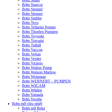
Bơm Simer
Bơm Stancor
Bơm Steimel
Bơm Stenner
Bơm Stubbe
Bơm Teco
Bơm Tellarini Pompe
Bơm Thoelen Pumpen
Bơm Toyooki
Bơm Travaini
Bơm Tuthill
Bơm Vaccon
Bơm Veljan
Bơm Verder
Bơm Vickers
Bơm Walrus Pump
Bơm Watson Marlow
Bơm Weinman
Bơm WERNERT – PUMPEN
Bơm WIGAM
Bơm Wilden
Bơm Yamada
Bơm Yeoshe
Bơm mỡ chịu nhiệt
Bơm mỡ Beka