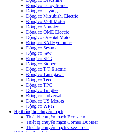
Động cơ Leadshine
Động cơ Leroy Somer
Động cơ Luyang
Động cơ Mitsubishi Electric
Động cơ Moll-Motor
Động cơ Nanotec
Động cơ OME Electric
Động cơ Oriental Motor
Động cơ SAI Hydraulics
Động cơ Sesame
Động cơ Sew
Động cơ SPG
Động cơ Stober
Động cơ T-T Electric
Động cơ Tamagawa
Động cơ Teco
Động cơ TPC
Động cơ Tunglee
Động cơ Universal
Động cơ US Motors
Động cơ WEG
Hệ thống bộ chuyển mạch
Thiết bị chuyển mạch Bernstein
Thiết bị chuyển mạch Cornell Dubilier
Thiết bị chuyển mạch Gsee- Tech