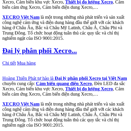
Xecro, Cảm biến khu vực Xecro,
Thiết bị đo lường Xecro
, Cảm
biến cảm ứng Xecro, Cảm biến điện dung Xecro,…
XECRO Việt Nam
là một trong những nhà phát triển và sản xuất
công nghệ cảm ứng và điện dung hàng đầu thế giới với các khách
hàng ở Châu Âu, Bắc và Châu Mỹ Latinh, Châu Á, Châu Phi và
Trung Đông. Tổ chức hoạt động tuân thủ các quy tắc và chỉ thị
nghiêm ngặt của ISO 9001:2015.
Đại lý phân phối Xecro...
Chi tiết
Mua hàng
Hoàng Thiên Phát tự hào là
Đại lý phân phối Xecro tại Việt Nam
chuyên cung cấp:
Cảm biến quang điện Xecro
, Đèn LED đa sắc
Xecro, Cảm biến khu vực Xecro,
Thiết bị đo lường Xecro
, Cảm
biến cảm ứng Xecro, Cảm biến điện dung Xecro,…
XECRO Việt Nam
là một trong những nhà phát triển và sản xuất
công nghệ cảm ứng và điện dung hàng đầu thế giới với các khách
hàng ở Châu Âu, Bắc và Châu Mỹ Latinh, Châu Á, Châu Phi và
Trung Đông. Tổ chức hoạt động tuân thủ các quy tắc và chỉ thị
nghiêm ngặt của ISO 9001:2015.