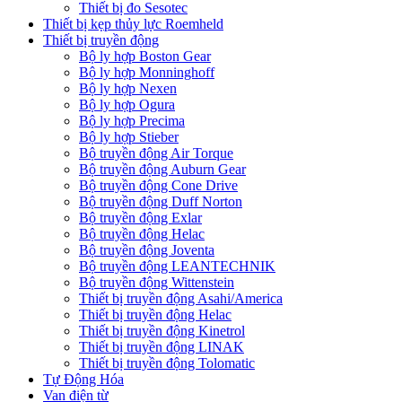
Thiết bị đo Sesotec
Thiết bị kẹp thủy lực Roemheld
Thiết bị truyền động
Bộ ly hợp Boston Gear
Bộ ly hợp Monninghoff
Bộ ly hợp Nexen
Bộ ly hợp Ogura
Bộ ly hợp Precima
Bộ ly hợp Stieber
Bộ truyền động Air Torque
Bộ truyền động Auburn Gear
Bộ truyền động Cone Drive
Bộ truyền động Duff Norton
Bộ truyền động Exlar
Bộ truyền động Helac
Bộ truyền động Joventa
Bộ truyền động LEANTECHNIK
Bộ truyền động Wittenstein
Thiết bị truyền động Asahi/America
Thiết bị truyền động Helac
Thiết bị truyền động Kinetrol
Thiết bị truyền động LINAK
Thiết bị truyền động Tolomatic
Tự Động Hóa
Van điện từ