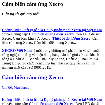
Cảm biến cảm ứng Xecro
Hiển thị kết quả duy nhất
Hoàng Thiên Phát tự hào là
Đại lý phân phối Xecro tại Việt Nam
chuyên cung cấp:
Cảm biến quang điện Xecro
, Đèn LED đa sắc
Xecro, Cảm biến khu vực Xecro,
Thiết bị đo lường Xecro
, Cảm
biến cảm ứng Xecro, Cảm biến điện dung Xecro,…
XECRO Việt Nam
là một trong những nhà phát triển và sản xuất
công nghệ cảm ứng và điện dung hàng đầu thế giới với các khách
hàng ở Châu Âu, Bắc và Châu Mỹ Latinh, Châu Á, Châu Phi và
Trung Đông. Tổ chức hoạt động tuân thủ các quy tắc và chỉ thị
nghiêm ngặt của ISO 9001:2015.
Cảm biến cảm ứng Xecro
Chi tiết
Mua hàng
Hoàng Thiên Phát tự hào là
Đại lý phân phối Xecro tại Việt Nam
chuyên cung cấp:
Cảm biến quang điện Xecro
, Đèn LED đa sắc