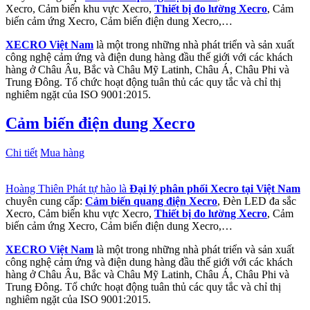
Xecro, Cảm biến khu vực Xecro,
Thiết bị đo lường Xecro
, Cảm
biến cảm ứng Xecro, Cảm biến điện dung Xecro,…
XECRO Việt Nam
là một trong những nhà phát triển và sản xuất
công nghệ cảm ứng và điện dung hàng đầu thế giới với các khách
hàng ở Châu Âu, Bắc và Châu Mỹ Latinh, Châu Á, Châu Phi và
Trung Đông. Tổ chức hoạt động tuân thủ các quy tắc và chỉ thị
nghiêm ngặt của ISO 9001:2015.
Cảm biến điện dung Xecro
Chi tiết
Mua hàng
Hoàng Thiên Phát tự hào là
Đại lý phân phối Xecro tại Việt Nam
chuyên cung cấp:
Cảm biến quang điện Xecro
, Đèn LED đa sắc
Xecro, Cảm biến khu vực Xecro,
Thiết bị đo lường Xecro
, Cảm
biến cảm ứng Xecro, Cảm biến điện dung Xecro,…
XECRO Việt Nam
là một trong những nhà phát triển và sản xuất
công nghệ cảm ứng và điện dung hàng đầu thế giới với các khách
hàng ở Châu Âu, Bắc và Châu Mỹ Latinh, Châu Á, Châu Phi và
Trung Đông. Tổ chức hoạt động tuân thủ các quy tắc và chỉ thị
nghiêm ngặt của ISO 9001:2015.