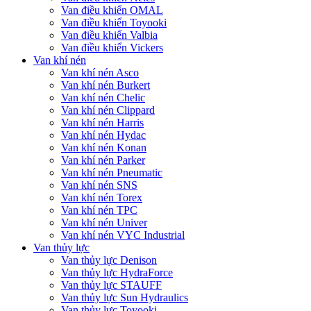
Van điều khiển OMAL
Van điều khiển Toyooki
Van điều khiển Valbia
Van điều khiển Vickers
Van khí nén
Van khí nén Asco
Van khí nén Burkert
Van khí nén Chelic
Van khí nén Clippard
Van khí nén Harris
Van khí nén Hydac
Van khí nén Konan
Van khí nén Parker
Van khí nén Pneumatic
Van khí nén SNS
Van khí nén Torex
Van khí nén TPC
Van khí nén Univer
Van khí nén VYC Industrial
Van thủy lực
Van thủy lực Denison
Van thủy lực HydraForce
Van thủy lực STAUFF
Van thủy lực Sun Hydraulics
Van thủy lực Toyooki