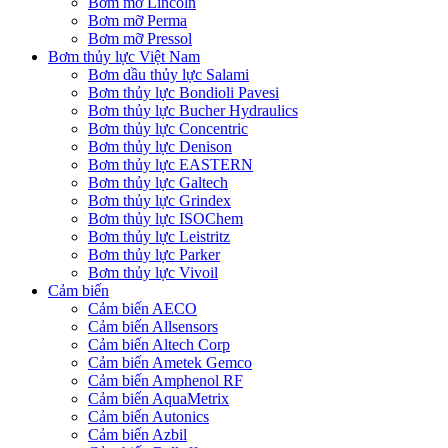
Bơm mỡ Lincoln
Bơm mỡ Perma
Bơm mỡ Pressol
Bơm thủy lực Việt Nam
Bơm dầu thủy lực Salami
Bơm thủy lực Bondioli Pavesi
Bơm thủy lực Bucher Hydraulics
Bơm thủy lực Concentric
Bơm thủy lực Denison
Bơm thủy lực EASTERN
Bơm thủy lực Galtech
Bơm thủy lực Grindex
Bơm thủy lực ISOChem
Bơm thủy lực Leistritz
Bơm thủy lực Parker
Bơm thủy lực Vivoil
Cảm biến
Cảm biến AECO
Cảm biến Allsensors
Cảm biến Altech Corp
Cảm biến Ametek Gemco
Cảm biến Amphenol RF
Cảm biến AquaMetrix
Cảm biến Autonics
Cảm biến Azbil