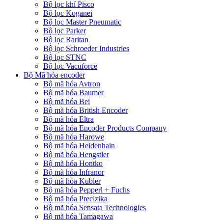
Bộ lọc khí Pisco
Bộ lọc Koganei
Bộ lọc Master Pneumatic
Bộ lọc Parker
Bộ lọc Raritan
Bộ lọc Schroeder Industries
Bộ lọc STNC
Bộ lọc Vacuforce
Bộ Mã hóa encoder
Bộ mã hóa Avtron
Bộ mã hóa Baumer
Bộ mã hóa Bei
Bộ mã hóa British Encoder
Bộ mã hóa Eltra
Bộ mã hóa Encoder Products Company
Bộ mã hóa Harowe
Bộ mã hóa Heidenhain
Bộ mã hóa Hengstler
Bộ mã hóa Hontko
Bộ mã hóa Infranor
Bộ mã hóa Kubler
Bộ mã hóa Pepperl + Fuchs
Bộ mã hóa Precizika
Bộ mã hóa Sensata Technologies
Bộ mã hóa Tamagawa