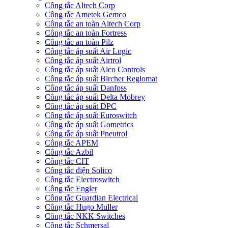
Công tắc Altech Corp
Công tắc Ametek Gemco
Công tắc an toàn Altech Corp
Công tắc an toàn Fortress
Công tắc an toàn Pilz
Công tắc áp suất Air Logic
Công tắc áp suất Airtrol
Công tắc áp suất Alco Controls
Công tắc áp suất Bircher Reglomat
Công tắc áp suất Danfoss
Công tắc áp suất Delta Mobrey
Công tắc áp suất DPC
Công tắc áp suất Euroswitch
Công tắc áp suất Gometrics
Công tắc áp suất Pneutrol
Công tắc APEM
Công tắc Azbil
Công tắc CIT
Công tắc điện Solico
Công tắc Electroswitch
Công tắc Engler
Công tắc Guardian Electrical
Công tắc Hugo Muller
Công tắc NKK Switches
Công tắc Schmersal