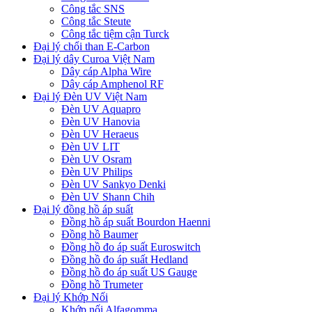
Công tắc SNS
Công tắc Steute
Công tắc tiệm cận Turck
Đại lý chổi than E-Carbon
Đại lý dây Curoa Việt Nam
Dây cáp Alpha Wire
Dây cáp Amphenol RF
Đại lý Đèn UV Việt Nam
Đèn UV Aquapro
Đèn UV Hanovia
Đèn UV Heraeus
Đèn UV LIT
Đèn UV Osram
Đèn UV Philips
Đèn UV Sankyo Denki
Đèn UV Shann Chih
Đại lý đồng hồ áp suất
Đồng hồ áp suất Bourdon Haenni
Đồng hồ Baumer
Đồng hồ đo áp suất Euroswitch
Đồng hồ đo áp suất Hedland
Đồng hồ đo áp suất US Gauge
Đồng hồ Trumeter
Đại lý Khớp Nối
Khớp nối Alfagomma