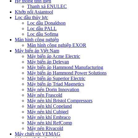
Hệ thống tĩnh điện
Thanh xả ENULEC
Khớp nối Asiantool
Lọc dầu thủy lực
Lọc dầu Donaldson
Lọc dầu PALL
Lọc dầu Sofima
Màn hình công nghiệp
Màn hình công nghiệp EXOR
Máy biến áp Việt Nam
Máy biến áp Acme Electric
Máy biến áp Delevan
Máy biến áp Hammond Manufacturing
Máy biến áp Hammond Power Solutions
Máy biến áp Superior Electric
Máy biến áp Triad Magnetics
Máy nén Dorin Innovation
Máy nén Frascold
Máy nén khí Bristol Compressors
Máy nén khí Copeland
Máy nén khí Cubigel
Máy nén khí Embraco
Máy nén khí RefComp
Máy nén Rivacold
Máy chiết rót VEMAG