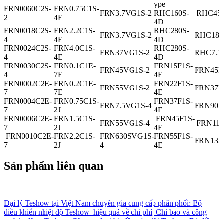
ype
FRN0060C2S-
FRN0.75C1S-
FRN3.7VG1S-2
RHC160S-
RHC45
2
4E
4D
FRN0018C2S-
FRN2.2C1S-
RHC280S-
FRN3.7VG1S-2
RHC18
4
4E
4D
FRN0024C2S-
FRN4.0C1S-
RHC280S-
FRN37VG1S-2
RHC7.
4
4E
4D
FRN0030C2S-
FRN0.1C1E-
FRN15F1S-
FRN45VG1S-2
FRN45
4
7E
4E
FRN0002C2E-
FRN0.2C1E-
FRN22F1S-
FRN55VG1S-2
FRN37
7
7E
4E
FRN0004C2E-
FRN0.75C1S-
FRN37F1S-
FRN7.5VG1S-4
FRN90
7
2J
4E
FRN0006C2E-
FRN1.5C1S-
FRN45F1S-
FRN55VG1S-4
FRN11
7
2J
4E
FRN0010C2E-
FRN2.2C1S-
FRN630SVG1S-
FRN55F1S-
FRN13
7
2J
4
4E
Sản phẩm liên quan
Đại lý Teshow tại Việt Nam chuyên gia cung cấp phân phối: Bộ
điều khiển nhiệt độ Teshow hiệu quả về chi phí, Chỉ báo và công