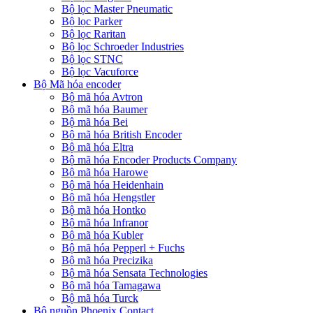
Bộ lọc Master Pneumatic
Bộ lọc Parker
Bộ lọc Raritan
Bộ lọc Schroeder Industries
Bộ lọc STNC
Bộ lọc Vacuforce
Bộ Mã hóa encoder
Bộ mã hóa Avtron
Bộ mã hóa Baumer
Bộ mã hóa Bei
Bộ mã hóa British Encoder
Bộ mã hóa Eltra
Bộ mã hóa Encoder Products Company
Bộ mã hóa Harowe
Bộ mã hóa Heidenhain
Bộ mã hóa Hengstler
Bộ mã hóa Hontko
Bộ mã hóa Infranor
Bộ mã hóa Kubler
Bộ mã hóa Pepperl + Fuchs
Bộ mã hóa Precizika
Bộ mã hóa Sensata Technologies
Bộ mã hóa Tamagawa
Bộ mã hóa Turck
Bộ nguồn Phoenix Contact