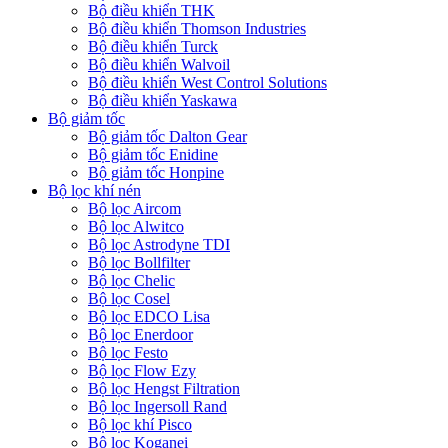
Bộ điều khiển THK
Bộ điều khiển Thomson Industries
Bộ điều khiển Turck
Bộ điều khiển Walvoil
Bộ điều khiển West Control Solutions
Bộ điều khiển Yaskawa
Bộ giảm tốc
Bộ giảm tốc Dalton Gear
Bộ giảm tốc Enidine
Bộ giảm tốc Honpine
Bộ lọc khí nén
Bộ lọc Aircom
Bộ lọc Alwitco
Bộ lọc Astrodyne TDI
Bộ lọc Bollfilter
Bộ lọc Chelic
Bộ lọc Cosel
Bộ lọc EDCO Lisa
Bộ lọc Enerdoor
Bộ lọc Festo
Bộ lọc Flow Ezy
Bộ lọc Hengst Filtration
Bộ lọc Ingersoll Rand
Bộ lọc khí Pisco
Bộ lọc Koganei