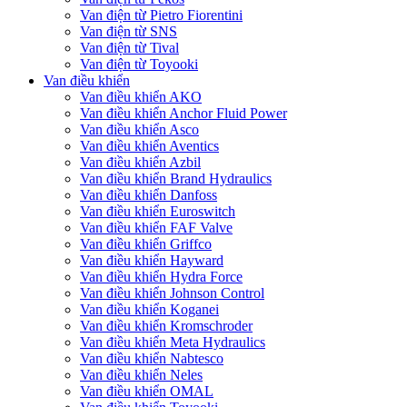
Van điện từ Pietro Fiorentini
Van điện từ SNS
Van điện từ Tival
Van điện từ Toyooki
Van điều khiển
Van điều khiển AKO
Van điều khiển Anchor Fluid Power
Van điều khiển Asco
Van điều khiển Aventics
Van điều khiển Azbil
Van điều khiển Brand Hydraulics
Van điều khiển Danfoss
Van điều khiển Euroswitch
Van điều khiển FAF Valve
Van điều khiển Griffco
Van điều khiển Hayward
Van điều khiển Hydra Force
Van điều khiển Johnson Control
Van điều khiển Koganei
Van điều khiển Kromschroder
Van điều khiển Meta Hydraulics
Van điều khiển Nabtesco
Van điều khiển Neles
Van điều khiển OMAL