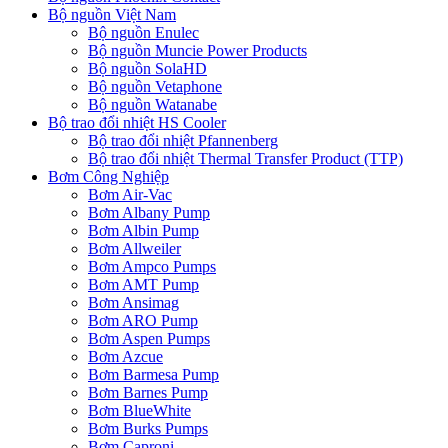
Bộ nguồn Việt Nam
Bộ nguồn Enulec
Bộ nguồn Muncie Power Products
Bộ nguồn SolaHD
Bộ nguồn Vetaphone
Bộ nguồn Watanabe
Bộ trao đổi nhiệt HS Cooler
Bộ trao đổi nhiệt Pfannenberg
Bộ trao đổi nhiệt Thermal Transfer Product (TTP)
Bơm Công Nghiệp
Bơm Air-Vac
Bơm Albany Pump
Bơm Albin Pump
Bơm Allweiler
Bơm Ampco Pumps
Bơm AMT Pump
Bơm Ansimag
Bơm ARO Pump
Bơm Aspen Pumps
Bơm Azcue
Bơm Barmesa Pump
Bơm Barnes Pump
Bơm BlueWhite
Bơm Burks Pumps
Bơm Caproni