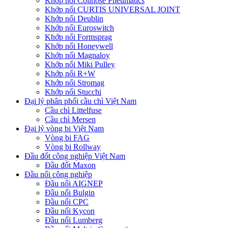
Khớp nối Coilhose Pneumatics
Khớp nối CURTIS UNIVERSAL JOINT
Khớp nối Deublin
Khớp nối Euroswitch
Khớp nối Formsprag
Khớp nối Honeywell
Khớp nối Magnaloy
Khớp nối Miki Pulley
Khớp nối R+W
Khớp nối Stromag
Khớp nối Stucchi
Đại lý phân phối cầu chì Việt Nam
Cầu chì Littelfuse
Cầu chì Mersen
Đại lý vòng bi Việt Nam
Vòng bi FAG
Vòng bi Rollway
Đầu đốt công nghiệp Việt Nam
Đầu đốt Maxon
Đầu nối công nghiệp
Đầu nối AIGNEP
Đầu nối Bulgin
Đầu nối CPC
Đầu nối Kycon
Đầu nối Lumberg