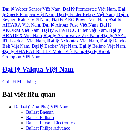
Đại lý
Weber Sensor Việt Nam,
Đại lý
Promesstec Việt Nam,
Đại
lý
Speck Pumpen Việt Nam,
Đại lý
Finder Relays Việt Nam,
Đại lý
Seybert Rahier Việt Nam,
Đại lý
AEG Power Việt Nam,
Đại lý
AIHARA Việt Nam,
Đại lý
Airpax Fuse Việt Nam,
Đại lý
AKORM Việt Nam,
Đại lý
ALWITCO Filter Việt Nam,
Đại lý
ARADEX Việt Nam,
Đại lý
Asahi Valve Việt Nam,
Đại lý
ASA-
RT Loadcell Việt Nam,
Đại lý
Axiomtek Việt Nam,
Đại lý
Bando
Belt Việt Nam,
Đại lý
Becker Việt Nam,
Đại lý
Belimo Việt Nam,
Đại lý
BHARAT BIJLLE Motor Việt Nam,
Đại lý
Brook
Crompton Việt Nam
Đại lý Valqua Việt Nam
Chi tiết
Mua hàng
Bài viết liên quan
Ballast (Tăng Phô) Việt Nam
Ballast Baesun
Ballast Fulham
Ballast Larson Electronics
Ballast Philips Advance