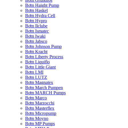
Bơm Grundfos
Bơm Haight Pump
Bơm Haskel
Bơm Hydra Cell
Bơm Hypro
Bơm Ilclube
Bơm Ismatec
Bơm Iwaki
Bơm Jabsco
Bơm Johnson Pump
Bơm Kracht
Bơm Liberty Process
Bơm Liquiflo
Bơm Little Giant
Bơm LMI
Bơm LUTZ
Bơm Magnatex
Bơm March Pumpen
Bơm MARCH Pumps
Bơm Marco
Bơm Marzocchi
Bơm Masterflex
Bơm Micropump
Bơm Moyno
Bơm MP Pumps