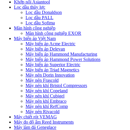
Khớp nối Asiantool
Lọc dầu thủy lực
Lọc dầu Donaldson
Lọc dầu PALL
Lọc dầu Sofima
Màn hình công nghiệp
Màn hình công nghiệp EXOR
Máy biến áp Việt Nam
Máy biến áp Acme Electric
Máy biến áp Delevan
Máy biến áp Hammond Manufacturing
Máy biến áp Hammond Power Solutions
Máy biến áp Superior Electric
Máy biến áp Triad Magnetics
Máy nén Dorin Innovation
Máy nén Frascold
Máy nén khí Bristol Compressors
Máy nén khí Copeland
Máy nén khí Cubigel
Máy nén khí Embraco
Máy nén khí RefComp
Máy nén Rivacold
Máy chiết rót VEMAG
Máy đo độ ẩm Reed Instruments
Máy làm đá Geneglace