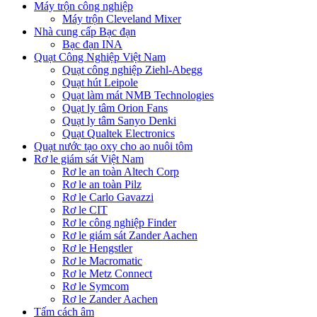
Máy trộn công nghiệp
Máy trộn Cleveland Mixer
Nhà cung cấp Bạc đạn
Bạc đạn INA
Quạt Công Nghiệp Việt Nam
Quạt công nghiệp Ziehl-Abegg
Quạt hút Leipole
Quạt làm mát NMB Technologies
Quạt ly tâm Orion Fans
Quạt ly tâm Sanyo Denki
Quạt Qualtek Electronics
Quạt nước tạo oxy cho ao nuôi tôm
Rơ le giám sát Việt Nam
Rơ le an toàn Altech Corp
Rơ le an toàn Pilz
Rơ le Carlo Gavazzi
Rơ le CIT
Rơ le công nghiệp Finder
Rơ le giám sát Zander Aachen
Rơ le Hengstler
Rơ le Macromatic
Rơ le Metz Connect
Rơ le Symcom
Rơ le Zander Aachen
Tấm cách âm