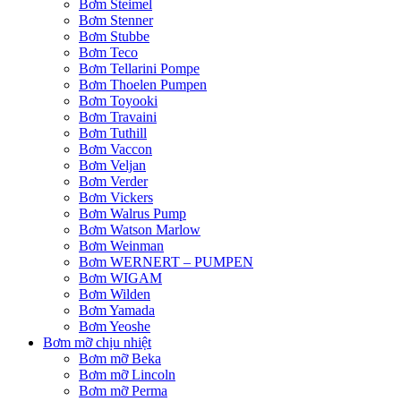
Bơm Steimel
Bơm Stenner
Bơm Stubbe
Bơm Teco
Bơm Tellarini Pompe
Bơm Thoelen Pumpen
Bơm Toyooki
Bơm Travaini
Bơm Tuthill
Bơm Vaccon
Bơm Veljan
Bơm Verder
Bơm Vickers
Bơm Walrus Pump
Bơm Watson Marlow
Bơm Weinman
Bơm WERNERT – PUMPEN
Bơm WIGAM
Bơm Wilden
Bơm Yamada
Bơm Yeoshe
Bơm mỡ chịu nhiệt
Bơm mỡ Beka
Bơm mỡ Lincoln
Bơm mỡ Perma