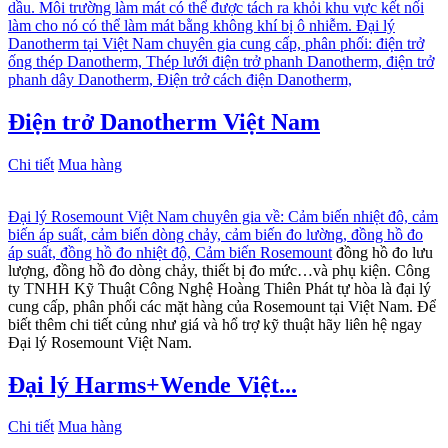
dầu. Môi trường làm mát có thể được tách ra khỏi khu vực kết nối
làm cho nó có thể làm mát bằng không khí bị ô nhiễm. Đại lý
Danotherm tại Việt Nam chuyên gia cung cấp, phân phối: điện trở
ống thép Danotherm, Thép lưới điện trở phanh Danotherm, điện trở
phanh dây Danotherm, Điện trở cách điện Danotherm,
Điện trở Danotherm Việt Nam
Chi tiết
Mua hàng
Đại lý Rosemount Việt Nam chuyên gia về: Cảm biến nhiệt đô, cảm
biến áp suất, cảm biến dòng chảy, cảm biến đo lường, đồng hồ đo
áp suất, đồng hồ đo nhiệt độ,
Cảm biến Rosemount
đồng hồ đo lưu
lượng, đồng hồ đo dòng chảy, thiết bị đo mức…và phụ kiện. Công
ty TNHH Kỹ Thuật Công Nghệ Hoàng Thiên Phát tự hòa là đại lý
cung cấp, phân phối các mặt hàng của Rosemount tại Việt Nam. Để
biết thêm chi tiết củng như giá và hổ trợ kỹ thuật hãy liên hệ ngay
Đại lý Rosemount Việt Nam.
Đại lý Harms+Wende Việt...
Chi tiết
Mua hàng