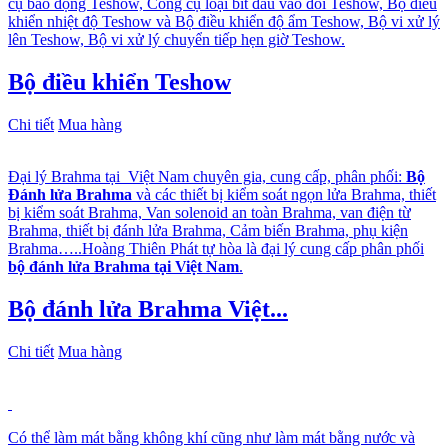
cụ báo động Teshow, Công cụ loại bit đầu vào đôi Teshow, Bộ điều
khiển nhiệt độ Teshow và Bộ điều khiển độ ẩm Teshow, Bộ vi xử lý
lên Teshow, Bộ vi xử lý chuyển tiếp hẹn giờ Teshow.
Bộ điều khiển Teshow
Chi tiết
Mua hàng
Đại lý Brahma tại Việt Nam chuyên gia, cung cấp, phân phối:
Bộ
Đánh lửa Brahma
và các thiết bị kiểm soát ngọn lửa Brahma, thiết
bị kiểm soát Brahma, Van solenoid an toàn Brahma, van điện từ
Brahma, thiết bị đánh lửa Brahma, Cảm biến Brahma, phụ kiện
Brahma…..Hoàng Thiên Phát tự hòa là đại lý cung cấp phân phối
bộ đánh lửa Brahma tại Việt Nam
.
Bộ đánh lửa Brahma Việt...
Chi tiết
Mua hàng
Có thể làm mát bằng không khí cũng như làm mát bằng nước và