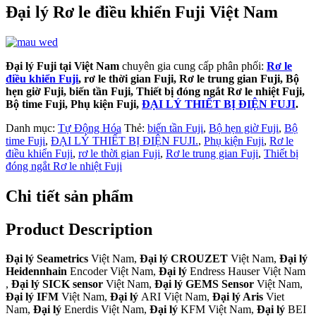
Đại lý Rơ le điều khiển Fuji Việt Nam
Đại lý Fuji tại Việt Nam
chuyên gia cung cấp phân phối:
Rơ le
điều khiển Fuji
, rơ le thời gian Fuji, Rơ le trung gian Fuji, Bộ
hẹn giờ Fuji, biến tần Fuji, Thiết bị đóng ngắt Rơ le nhiệt Fuji,
Bộ time Fuji, Phụ kiện Fuji,
ĐẠI LÝ THIẾT BỊ ĐIỆN FUJI
.
Danh mục:
Tự Động Hóa
Thẻ:
biến tần Fuji
,
Bộ hẹn giờ Fuji
,
Bộ
time Fuji
,
ĐẠI LÝ THIẾT BỊ ĐIỆN FUJI.
,
Phụ kiện Fuji
,
Rơ le
điều khiển Fuji
,
rơ le thời gian Fuji
,
Rơ le trung gian Fuji
,
Thiết bị
đóng ngắt Rơ le nhiệt Fuji
Chi tiết sản phẩm
Product Description
Đại lý Seametrics
Việt Nam,
Đại lý CROUZET
Việt Nam,
Đại lý
Heidennhain
Encoder Việt Nam,
Đại lý
Endress Hauser Việt Nam
,
Đại lý SICK sensor
Việt Nam,
Đại lý GEMS Sensor
Việt Nam,
Đại lý
IFM
Việt Nam,
Đại lý
ARI Việt Nam,
Đại lý Aris
Viet
Nam,
Đại lý
Enerdis Việt Nam,
Đại lý
KFM Việt Nam,
Đại lý
BEI