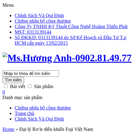
Menu
Chính Sách Và Qui Định
Chứng nhận bộ công thương
Công Ty TNHH Kỹ Thuật Công Nghệ Hoàng Thiên Phát
MST: 0313139144
Số ĐKKD: 0313139144 do Sở Kế Hoạch và Đầu Tư T.p
HCM cấp ngày 13/02/2015
Tìm kiếm
Bài viết
Sản phẩm
0
Danh mục sản phẩm
Chứng nhận bộ công thương
Trang chủ
Chính Sách Và Qui Định
Home
»
Đại lý Rơ le điều khiển Fuji Việt Nam