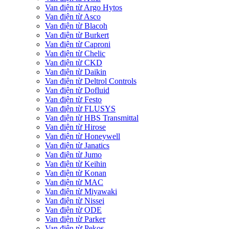
Van điện từ Argo Hytos
Van điện từ Asco
Van điện từ Blacoh
Van điện từ Burkert
Van điện từ Caproni
Van điện từ Chelic
Van điện từ CKD
Van điện từ Daikin
Van điện từ Deltrol Controls
Van điện từ Dofluid
Van điện từ Festo
Van điện từ FLUSYS
Van điện từ HBS Transmittal
Van điện từ Hirose
Van điện từ Honeywell
Van điện từ Janatics
Van điện từ Jumo
Van điện từ Keihin
Van điện từ Konan
Van điện từ MAC
Van điện từ Miyawaki
Van điện từ Nissei
Van điện từ ODE
Van điện từ Parker
Van điện từ Pekos