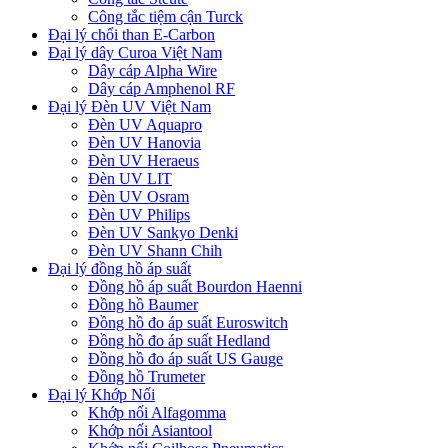
Công tắc tiệm cận Turck
Đại lý chổi than E-Carbon
Đại lý dây Curoa Việt Nam
Dây cáp Alpha Wire
Dây cáp Amphenol RF
Đại lý Đèn UV Việt Nam
Đèn UV Aquapro
Đèn UV Hanovia
Đèn UV Heraeus
Đèn UV LIT
Đèn UV Osram
Đèn UV Philips
Đèn UV Sankyo Denki
Đèn UV Shann Chih
Đại lý đồng hồ áp suất
Đồng hồ áp suất Bourdon Haenni
Đồng hồ Baumer
Đồng hồ đo áp suất Euroswitch
Đồng hồ đo áp suất Hedland
Đồng hồ đo áp suất US Gauge
Đồng hồ Trumeter
Đại lý Khớp Nối
Khớp nối Alfagomma
Khớp nối Asiantool