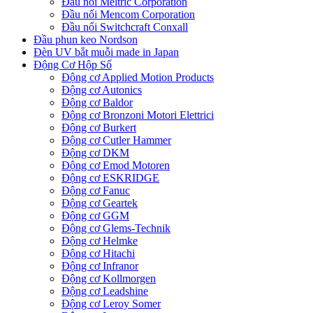
Đầu nối Meltric Corporation
Đầu nối Mencom Corporation
Đầu nối Switchcraft Conxall
Đầu phun keo Nordson
Đèn UV bắt muỗi made in Japan
Động Cơ Hộp Số
Động cơ Applied Motion Products
Động cơ Autonics
Động cơ Baldor
Động cơ Bronzoni Motori Elettrici
Động cơ Burkert
Động cơ Cutler Hammer
Động cơ DKM
Động cơ Emod Motoren
Động cơ ESKRIDGE
Động cơ Fanuc
Động cơ Geartek
Động cơ GGM
Động cơ Glems-Technik
Động cơ Helmke
Động cơ Hitachi
Động cơ Infranor
Động cơ Kollmorgen
Động cơ Leadshine
Động cơ Leroy Somer