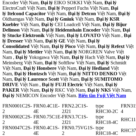
Encoder Việt Nam,
Đại lý
EIKO SOKKI Việt Nam,
Đại lý
ElectroCraft Việt Nam,
Đại lý
Pepperl Fuchs Việt Nam,
Đại
lý
Itelcond Capacitor
Việt Nam,
Đại lý Detcon
Việt Nam,
Đại lý
Oldhamgas Việt Nam,
Đại lý
Gmiuk
Việt Nam,
Đại lý KSR
Kuebler
Việt Nam,
Đại lý
CEI Loadcell Việt Nam,
Đại lý Bijur
Delimon
Việt Nam,
Đại lý Heidennhain Encoder
Việt Nam,
Đại
lý Stucke Elektronik
Việt Nam,
Đại lý LOVATO
Việt Nam ,
Đại
lý Dresser
Việt Nam,
Đại lý GE
Việt Nam,
Đại lý
Consolidated
Việt Nam,
Đại lý Pisco
Việt Nam,
Đại lý Refext
Việt
Nam,
Đại lý Mettler
Việt Nam,
Đại lý
NORGREN Valve Việt
Nam ,
Đại lý
Yokogawa Việt Nam,
Đại lý
Hach Việt Nam,
Đại lý
Meinsberg Việt Nam,
Đại lý
Softflow Việt Nam,
Đại lý
Schmidt
Việt Nam,
Đại lý Honsbere
Việt Nam,
Đại lý Hedland
Việt
Nam,
Đại lý Hontzsch
Việt Nam,
Đại lý NITTO DENKO
Việt
Nam,
Đại lý Laurence Scott
Việt Nam,
Đại lý SUMITOMO
DRIVE
Việt Nam ,
Đại lý FUJI Electric
Việt Nam,
Đại lý
PAKER
Việt Nam,
Đại lý
RKC Việt Nam,
Đại lý NKS
Việt Nam,
Đại lý
NEMICON Encoder Việt Nam.
Biến tần Fuji Việt Nam
FRN0001C2S-
FRN0.4C1E-
FRN2.2C1S-
type
FRN31
2
4E
2J21
RHC30-2C
4
FRN0002C2S-
FRN0.75C1E-
FRN3.7C1S-
type
RHC11
2
4E
2J21
RHC18-4C
FRN0047C2S-
FRN0.4C1S-
FRN0.75VG1S-
type
RHC37
2
4E
2
RHC18-4C