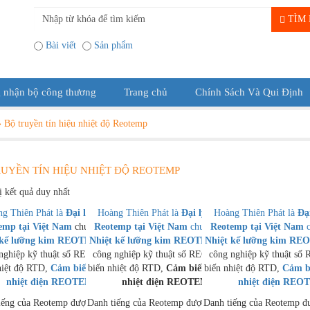
TÌM 
Bài viết
Sản phẩm
 nhận bộ công thương
Trang chủ
Chính Sách Và Qui Định
»
Bộ truyền tín hiệu nhiệt độ Reotemp
UYỀN TÍN HIỆU NHIỆT ĐỘ REOTEMP
ị kết quả duy nhất
g Thiên Phát là
Đại lý phân phối
Hoàng Thiên Phát là
Đại lý phân phối
Hoàng Thiên Phát là
Đạ
emp tại Việt Nam
chuyên cung cấp
Reotemp tại Việt Nam
chuyên cung cấp
Reotemp tại Việt Nam
c
 kế lưỡng kim REOTEMP
Nhiệt kế lưỡng kim REOTEMP
, Nhiệt kế
Nhiệt kế lưỡng kim R
, Nhiệt kế
nghiệp kỹ thuật số REOTEMP, Cảm
công nghiệp kỹ thuật số REOTEMP, Cảm
công nghiệp kỹ thuật s
hiệt độ RTD,
Cảm biến nhiệt độ cặp
biến nhiệt độ RTD,
Cảm biến nhiệt độ cặp
biến nhiệt độ RTD,
Cảm bi
nhiệt điện REOTEMP
,…
nhiệt điện REOTEMP
,…
nhiệt điện RE
iếng của Reotemp được xây dựng dựa
Danh tiếng của Reotemp được xây dựng dựa
Danh tiếng của Reotemp đ