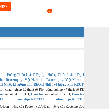
KIẾM
0
i lý phân phối
Hoàng Thiên Phát là
Đại lý phân phối
Hoàng Thiên Phát là
Đại lý phân phối
huyên cung cấp
Reotemp tại Việt Nam
chuyên cung cấp
Reotemp tại Việt Nam
chuyên cung cấp
EOTEMP
Nhiệt kế lưỡng kim REOTEMP
, Nhiệt kế
Nhiệt kế lưỡng kim REOTEMP
, Nhiệt kế
, Nhiệt kế
ố REOTEMP, Cảm
công nghiệp kỹ thuật số REOTEMP, Cảm
công nghiệp kỹ thuật số REOTEMP, Cảm
ến nhiệt độ cặp
biến nhiệt độ RTD,
Cảm biến nhiệt độ cặp
biến nhiệt độ RTD,
Cảm biến nhiệt độ cặp
OTEMP
,…
nhiệt điện REOTEMP
,…
nhiệt điện REOTEMP
,…
ược xây dựng dựa
Danh tiếng của Reotemp được xây dựng dựa
Danh tiếng của Reotemp được xây dựng dựa