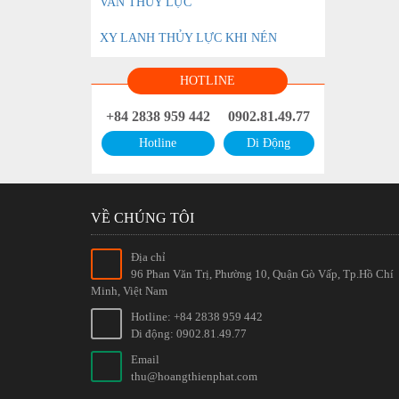
VAN THỦY LỰC
XY LANH THỦY LỰC KHI NÉN
HOTLINE
+84 2838 959 442
0902.81.49.77
Hotline
Di Động
VỀ CHÚNG TÔI
Địa chỉ
96 Phan Văn Trị, Phường 10, Quận Gò Vấp, Tp.Hồ Chí
Minh, Việt Nam
Hotline: +84 2838 959 442
Di động: 0902.81.49.77
Email
thu@hoangthienphat.com