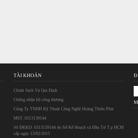
TÀI KHOẢN
Đ
Chính Sách Và Qui Định
Chứng nhận bộ công thương
M
Công Ty TNHH Kỹ Thuật Công Nghệ Hoàng Thiên Phát
MST: 0313139144
Số ĐKKD: 0313139144 do Sở Kế Hoạch và Đầu Tư T.p HCM
cấp ngày 13/02/2015