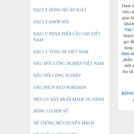
Danh t
ĐẠI LÝ ĐỒNG HỒ ÁP SUẤT
trên c
giao h
ĐẠI LÝ KHỚP NỐI
khách
Việt
ĐẠI LÝ PHÂN PHỐI CẦU CHÌ VIỆT
khách
NAM
gọi đầ
dụng 
ĐẠI LÝ VÒNG BI VIỆT NAM
hiệu n
phẩm 
ĐẦU ĐỐT CÔNG NGHIỆP VIỆT NAM
thời 
cho tất
ĐẦU NỐI CÔNG NGHIỆP
ĐẦU PHUN KEO NORDSON
ĐỒNG
ĐÈN UV BẮT MUỖI MADE IN JAPAN
ĐỘNG CƠ HỘP SỐ
HỆ THỐNG BỘ CHUYỂN MẠCH