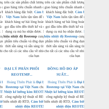
ng cao, thời gian
trên các sản phẩm chất lượng cao, thời gian
trên các sản phẩm chất lượng cao, thời gian
h chóng và hỗ trợ
giao hàng tiêu chuẩn nhanh chóng và hỗ trợ
giao hàng tiêu chuẩn nhanh chóng và hỗ trợ
 biến Reotemp
khách hàng đặc biệt.
Cảm biến Reotemp
khách hàng đặc biệt.
Cảm biến Reotemp
để mang đến cho
Việt Nam
luôn tận tâm để mang đến cho
Việt Nam
luôn tận tâm để mang đến cho
àn toàn, từ cuộc
khách hàng sự hài lòng hoàn toàn, từ cuộc
khách hàng sự hài lòng hoàn toàn, từ cuộc
và chất lượng của
gọi đầu tiên đến thiết kế và chất lượng của
gọi đầu tiên đến thiết kế và chất lượng của
c.
Bộ truyền tín
dụng cụ mà họ nhận được.
Bộ truyền tín
dụng cụ mà họ nhận được.
Bộ truyền tín
ng cấp cả các sản
hiệu nhiệt độ Reotemp
cung cấp cả các sản
hiệu nhiệt độ Reotemp
cung cấp cả các sản
ụng cụ thể, đồng
phẩm tiêu chuẩn và ứng dụng cụ thể, đồng
phẩm tiêu chuẩn và ứng dụng cụ thể, đồng
tìm ra giải pháp
thời sẵn sàng và sẵn sàng tìm ra giải pháp
thời sẵn sàng và sẵn sàng tìm ra giải pháp
hiệt độ và áp suất
cho tất cả các nhu cầu về nhiệt độ và áp suất
cho tất cả các nhu cầu về nhiệt độ và áp suất
của bạn
của bạn
P
ĐẠI LÝ PHÂN PHỐI
ĐỒNG HỒ ĐO ÁP
REOTEMP...
SUẤT...
i lý phân phối
Hoàng Thiên Phát là
Đại lý phân phối
Hoàng Thiên Phát là
Đại lý phân phối
huyên cung cấp
Reotemp tại Việt Nam
chuyên cung cấp
Reotemp tại Việt Nam
chuyên cung cấp
EOTEMP
Nhiệt kế lưỡng kim REOTEMP
, Nhiệt kế
Nhiệt kế lưỡng kim REOTEMP
, Nhiệt kế
, Nhiệt kế
ố REOTEMP, Cảm
công nghiệp kỹ thuật số REOTEMP, Cảm
công nghiệp kỹ thuật số REOTEMP, Cảm
ến nhiệt độ cặp
biến nhiệt độ RTD,
Cảm biến nhiệt độ cặp
biến nhiệt độ RTD,
Cảm biến nhiệt độ cặp
OTEMP
,…
nhiệt điện REOTEMP
,…
nhiệt điện REOTEMP
,…