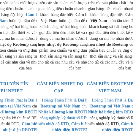
ác sản phẩm chất lượng cao, thời gian
trên các sản phẩm chất lượng cao, thời gian
trên các sản phẩm chất lượ
àng tiêu chuẩn nhanh chóng và hỗ trợ
giao hàng tiêu chuẩn nhanh chóng và hỗ trợ
giao hàng tiêu chuẩn nhan
 hàng đặc biệt.
Cảm biến Reotemp
khách hàng đặc biệt.
Cảm biến Reotemp
khách hàng đặc biệt.
Cảm
 Nam
luôn tận tâm để mang đến cho
Việt Nam
luôn tận tâm để mang đến cho
Việt Nam
luôn tận tâm 
 hàng sự hài lòng hoàn toàn, từ cuộc
khách hàng sự hài lòng hoàn toàn, từ cuộc
khách hàng sự hài lòng ho
u tiên đến thiết kế và chất lượng của
gọi đầu tiên đến thiết kế và chất lượng của
gọi đầu tiên đến thiết kế 
cụ mà họ nhận được.
Bộ truyền tín
dụng cụ mà họ nhận được.
Bộ truyền tín
dụng cụ mà họ nhận đượ
hiệt độ Reotemp
cung cấp cả các sản
hiệu nhiệt độ Reotemp
cung cấp cả các sản
hiệu nhiệt độ Reotemp
cu
tiêu chuẩn và ứng dụng cụ thể, đồng
phẩm tiêu chuẩn và ứng dụng cụ thể, đồng
phẩm tiêu chuẩn và ứng d
sẵn sàng và sẵn sàng tìm ra giải pháp
thời sẵn sàng và sẵn sàng tìm ra giải pháp
thời sẵn sàng và sẵn sàng 
 cả các nhu cầu về nhiệt độ và áp suất
cho tất cả các nhu cầu về nhiệt độ và áp suất
cho tất cả các nhu cầu về n
của bạn
của bạn
của bạn
 TRUYỀN TÍN
CẢM BIẾN NHIỆT ĐỘ
CẢM BIẾN REOTEM
ỆU NHIỆT...
CẶP...
VIỆT NAM
g Thiên Phát là
Đại lý phân phối
Hoàng Thiên Phát là
Đại lý phân phối
Hoàng Thiên Phát là
Đạ
emp tại Việt Nam
chuyên cung cấp
Reotemp tại Việt Nam
chuyên cung cấp
Reotemp tại Việt Nam
c
 kế lưỡng kim REOTEMP
Nhiệt kế lưỡng kim REOTEMP
, Nhiệt kế
Nhiệt kế lưỡng kim R
, Nhiệt kế
nghiệp kỹ thuật số REOTEMP, Cảm
công nghiệp kỹ thuật số REOTEMP, Cảm
công nghiệp kỹ thuật s
hiệt độ RTD,
Cảm biến nhiệt độ cặp
biến nhiệt độ RTD,
Cảm biến nhiệt độ cặp
biến nhiệt độ RTD,
Cảm bi
nhiệt điện REOTEMP
,…
nhiệt điện REOTEMP
,…
nhiệt điện RE