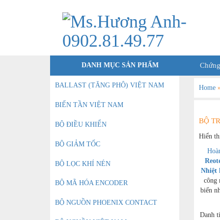
DANH MỤC SẢN PHẨM
Chứng
BALLAST (TĂNG PHÔ) VIỆT NAM
Home
BIẾN TẦN VIỆT NAM
BỘ TR
BỘ ĐIỀU KHIỂN
Hiển th
BỘ GIẢM TỐC
Hoàn
Reot
BỘ LỌC KHÍ NÉN
Nhiệt
công 
BỘ MÃ HÓA ENCODER
biến n
BỘ NGUỒN PHOENIX CONTACT
Danh t