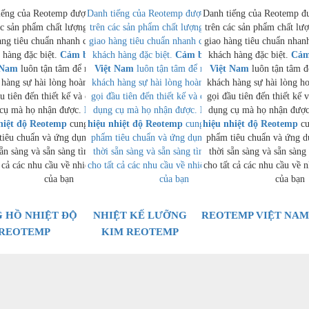
iếng của Reotemp được xây dựng dựa
Danh tiếng của Reotemp được xây dựng dựa
Danh tiếng của Reotemp đ
ác sản phẩm chất lượng cao, thời gian
trên các sản phẩm chất lượng cao, thời gian
trên các sản phẩm chất lượ
àng tiêu chuẩn nhanh chóng và hỗ trợ
giao hàng tiêu chuẩn nhanh chóng và hỗ trợ
giao hàng tiêu chuẩn nhan
 hàng đặc biệt.
Cảm biến Reotemp
khách hàng đặc biệt.
Cảm biến Reotemp
khách hàng đặc biệt.
Cảm
 Nam
luôn tận tâm để mang đến cho
Việt Nam
luôn tận tâm để mang đến cho
Việt Nam
luôn tận tâm 
 hàng sự hài lòng hoàn toàn, từ cuộc
khách hàng sự hài lòng hoàn toàn, từ cuộc
khách hàng sự hài lòng ho
u tiên đến thiết kế và chất lượng của
gọi đầu tiên đến thiết kế và chất lượng của
gọi đầu tiên đến thiết kế 
cụ mà họ nhận được.
Bộ truyền tín
dụng cụ mà họ nhận được.
Bộ truyền tín
dụng cụ mà họ nhận đượ
hiệt độ Reotemp
cung cấp cả các sản
hiệu nhiệt độ Reotemp
cung cấp cả các sản
hiệu nhiệt độ Reotemp
cu
tiêu chuẩn và ứng dụng cụ thể, đồng
phẩm tiêu chuẩn và ứng dụng cụ thể, đồng
phẩm tiêu chuẩn và ứng d
sẵn sàng và sẵn sàng tìm ra giải pháp
thời sẵn sàng và sẵn sàng tìm ra giải pháp
thời sẵn sàng và sẵn sàng 
 cả các nhu cầu về nhiệt độ và áp suất
cho tất cả các nhu cầu về nhiệt độ và áp suất
cho tất cả các nhu cầu về n
của bạn
của bạn
của bạn
 HỒ NHIỆT ĐỘ
NHIỆT KẾ LƯỠNG
REOTEMP VIỆT NA
REOTEMP
KIM REOTEMP