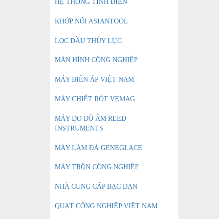
HỆ THỐNG TĨNH ĐIỆN
KHỚP NỐI ASIANTOOL
LỌC DẦU THỦY LỰC
MÀN HÌNH CÔNG NGHIỆP
MÁY BIẾN ÁP VIỆT NAM
MÁY CHIẾT RÓT VEMAG
MÁY ĐO ĐỘ ẨM REED
INSTRUMENTS
MÁY LÀM ĐÁ GENEGLACE
MÁY TRỘN CÔNG NGHIỆP
NHÀ CUNG CẤP BẠC ĐẠN
QUẠT CÔNG NGHIỆP VIỆT NAM