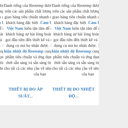
ược xây dựng dựa
Danh tiếng của Reotemp được xây dựng dựa
Danh tiếng của Reotemp được xây dựng dựa
ng cao, thời gian
trên các sản phẩm chất lượng cao, thời gian
trên các sản phẩm chất lượng cao, thời gian
h chóng và hỗ trợ
giao hàng tiêu chuẩn nhanh chóng và hỗ trợ
giao hàng tiêu chuẩn nhanh chóng và hỗ trợ
 biến Reotemp
khách hàng đặc biệt.
Cảm biến Reotemp
khách hàng đặc biệt.
Cảm biến Reotemp
để mang đến cho
Việt Nam
luôn tận tâm để mang đến cho
Việt Nam
luôn tận tâm để mang đến cho
àn toàn, từ cuộc
khách hàng sự hài lòng hoàn toàn, từ cuộc
khách hàng sự hài lòng hoàn toàn, từ cuộc
và chất lượng của
gọi đầu tiên đến thiết kế và chất lượng của
gọi đầu tiên đến thiết kế và chất lượng của
c.
Bộ truyền tín
dụng cụ mà họ nhận được.
Bộ truyền tín
dụng cụ mà họ nhận được.
Bộ truyền tín
ng cấp cả các sản
hiệu nhiệt độ Reotemp
cung cấp cả các sản
hiệu nhiệt độ Reotemp
cung cấp cả các sản
ụng cụ thể, đồng
phẩm tiêu chuẩn và ứng dụng cụ thể, đồng
phẩm tiêu chuẩn và ứng dụng cụ thể, đồng
tìm ra giải pháp
thời sẵn sàng và sẵn sàng tìm ra giải pháp
thời sẵn sàng và sẵn sàng tìm ra giải pháp
hiệt độ và áp suất
cho tất cả các nhu cầu về nhiệt độ và áp suất
cho tất cả các nhu cầu về nhiệt độ và áp suất
của bạn
của bạn
M
THIẾT BỊ ĐO ÁP
THIẾT BỊ ĐO NHIỆT
SUẤT...
ĐỘ...