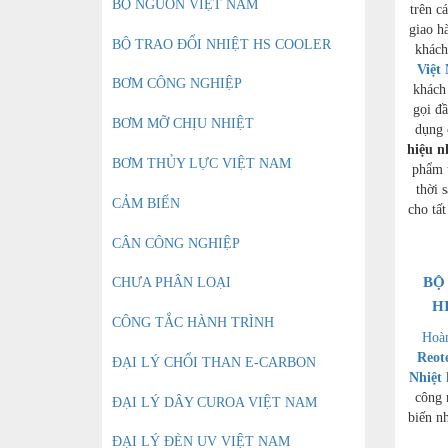
BỘ NGUỒN VIỆT NAM
trên c
giao h
BỘ TRAO ĐỔI NHIỆT HS COOLER
khách
Việt
BƠM CÔNG NGHIỆP
khách
gọi đầ
BƠM MỠ CHỊU NHIỆT
dụng 
hiệu n
BƠM THỦY LỰC VIỆT NAM
phẩm 
thời 
CẢM BIẾN
cho tất
CÂN CÔNG NGHIỆP
BỘ
CHƯA PHÂN LOẠI
HI
CÔNG TẮC HÀNH TRÌNH
Hoàn
Reot
ĐẠI LÝ CHỔI THAN E-CARBON
Nhiệt
công 
ĐẠI LÝ DÂY CUROA VIỆT NAM
biến n
ĐẠI LÝ ĐÈN UV VIỆT NAM