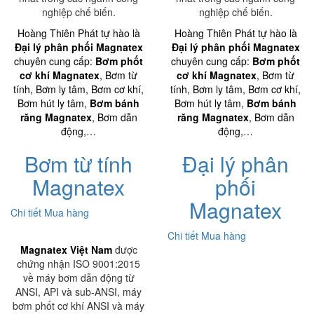
nghiệp chế biến.
nghiệp chế biến.
Hoàng Thiên Phát tự hào là
Hoàng Thiên Phát tự hào là
Đại lý phân phối Magnatex
Đại lý phân phối Magnatex
chuyên cung cấp:
Bơm phốt
chuyên cung cấp:
Bơm phốt
cơ khí Magnatex
, Bơm từ
cơ khí Magnatex
, Bơm từ
tính, Bơm ly tâm, Bơm cơ khí,
tính, Bơm ly tâm, Bơm cơ khí,
Bơm hút ly tâm,
Bơm bánh
Bơm hút ly tâm,
Bơm bánh
răng Magnatex
, Bơm dẫn
răng Magnatex
, Bơm dẫn
động,…
động,…
Bơm từ tính
Đại lý phân
Magnatex
phối
Magnatex
Chi tiết
Mua hàng
Chi tiết
Mua hàng
Magnatex Việt Nam
được
chứng nhận ISO 9001:2015
về máy bơm dẫn động từ
ANSI, API và sub-ANSI, máy
bơm phốt cơ khí ANSI và máy