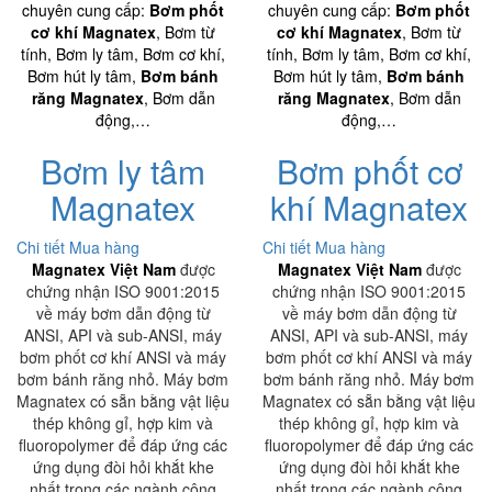
chuyên cung cấp:
Bơm phốt
chuyên cung cấp:
Bơm phốt
cơ khí Magnatex
, Bơm từ
cơ khí Magnatex
, Bơm từ
tính, Bơm ly tâm, Bơm cơ khí,
tính, Bơm ly tâm, Bơm cơ khí,
Bơm hút ly tâm,
Bơm bánh
Bơm hút ly tâm,
Bơm bánh
răng Magnatex
, Bơm dẫn
răng Magnatex
, Bơm dẫn
động,…
động,…
Bơm ly tâm
Bơm phốt cơ
Magnatex
khí Magnatex
Chi tiết
Mua hàng
Chi tiết
Mua hàng
Magnatex Việt Nam
được
Magnatex Việt Nam
được
chứng nhận ISO 9001:2015
chứng nhận ISO 9001:2015
về máy bơm dẫn động từ
về máy bơm dẫn động từ
ANSI, API và sub-ANSI, máy
ANSI, API và sub-ANSI, máy
bơm phốt cơ khí ANSI và máy
bơm phốt cơ khí ANSI và máy
bơm bánh răng nhỏ. Máy bơm
bơm bánh răng nhỏ. Máy bơm
Magnatex có sẵn bằng vật liệu
Magnatex có sẵn bằng vật liệu
thép không gỉ, hợp kim và
thép không gỉ, hợp kim và
fluoropolymer để đáp ứng các
fluoropolymer để đáp ứng các
ứng dụng đòi hỏi khắt khe
ứng dụng đòi hỏi khắt khe
nhất trong các ngành công
nhất trong các ngành công