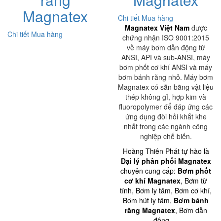
Magnatex
Chi tiết
Mua hàng
Magnatex Việt Nam
được
Chi tiết
Mua hàng
chứng nhận ISO 9001:2015
về máy bơm dẫn động từ
ANSI, API và sub-ANSI, máy
bơm phốt cơ khí ANSI và máy
bơm bánh răng nhỏ. Máy bơm
Magnatex có sẵn bằng vật liệu
thép không gỉ, hợp kim và
fluoropolymer để đáp ứng các
ứng dụng đòi hỏi khắt khe
nhất trong các ngành công
nghiệp chế biến.
Hoàng Thiên Phát tự hào là
Đại lý phân phối Magnatex
chuyên cung cấp:
Bơm phốt
cơ khí Magnatex
, Bơm từ
tính, Bơm ly tâm, Bơm cơ khí,
Bơm hút ly tâm,
Bơm bánh
răng Magnatex
, Bơm dẫn
động,…