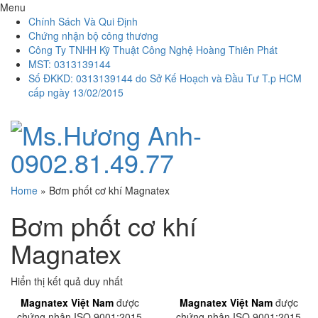
Menu
Chính Sách Và Qui Định
Chứng nhận bộ công thương
Công Ty TNHH Kỹ Thuật Công Nghệ Hoàng Thiên Phát
MST: 0313139144
Số ĐKKD: 0313139144 do Sở Kế Hoạch và Đầu Tư T.p HCM
cấp ngày 13/02/2015
Home
»
Bơm phốt cơ khí Magnatex
Bơm phốt cơ khí
Magnatex
Hiển thị kết quả duy nhất
Magnatex Việt Nam
được
Magnatex Việt Nam
được
chứng nhận ISO 9001:2015
chứng nhận ISO 9001:2015