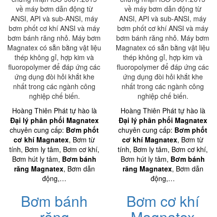
về máy bơm dẫn động từ
về máy bơm dẫn động từ
ANSI, API và sub-ANSI, máy
ANSI, API và sub-ANSI, máy
bơm phốt cơ khí ANSI và máy
bơm phốt cơ khí ANSI và máy
bơm bánh răng nhỏ. Máy bơm
bơm bánh răng nhỏ. Máy bơm
Magnatex có sẵn bằng vật liệu
Magnatex có sẵn bằng vật liệu
thép không gỉ, hợp kim và
thép không gỉ, hợp kim và
fluoropolymer để đáp ứng các
fluoropolymer để đáp ứng các
ứng dụng đòi hỏi khắt khe
ứng dụng đòi hỏi khắt khe
nhất trong các ngành công
nhất trong các ngành công
nghiệp chế biến.
nghiệp chế biến.
Hoàng Thiên Phát tự hào là
Hoàng Thiên Phát tự hào là
Đại lý phân phối Magnatex
Đại lý phân phối Magnatex
chuyên cung cấp:
Bơm phốt
chuyên cung cấp:
Bơm phốt
cơ khí Magnatex
, Bơm từ
cơ khí Magnatex
, Bơm từ
tính, Bơm ly tâm, Bơm cơ khí,
tính, Bơm ly tâm, Bơm cơ khí,
Bơm hút ly tâm,
Bơm bánh
Bơm hút ly tâm,
Bơm bánh
răng Magnatex
, Bơm dẫn
răng Magnatex
, Bơm dẫn
động,…
động,…
Bơm bánh
Bơm cơ khí
răng
Magnatex