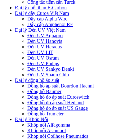
Công tắc tiệm cận Turck
Đại lý chổi than E-Carbon
Đại lý dây Curoa Việt Nam
Dây cáp Alpha Wire
Dây cáp Amphenol RF
Đại lý Đèn UV Việt Nam
Đèn UV Aquapro
Đèn UV Hanovia
Đèn UV Heraeus
Đèn UV LIT
Đèn UV Osram
Đèn UV Philips
Đèn UV Sankyo Denki
Đèn UV Shann Chih
Đại lý đồng hồ áp suất
Đồng hồ áp suất Bourdon Haenni
Đồng hồ Baumer
Đồng hồ đo áp suất Euroswitch
Đồng hồ đo áp suất Hedland
Đồng hồ đo áp suất US Gauge
Đồng hồ Trumeter
Đại lý Khớp Nối
Khớp nối Alfagomma
Khớp nối Asiantool
Khớp nối Coilhose Pneumatics