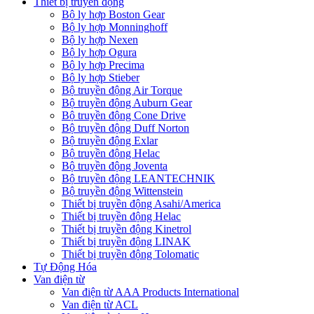
Thiết bị truyền động
Bộ ly hợp Boston Gear
Bộ ly hợp Monninghoff
Bộ ly hợp Nexen
Bộ ly hợp Ogura
Bộ ly hợp Precima
Bộ ly hợp Stieber
Bộ truyền động Air Torque
Bộ truyền động Auburn Gear
Bộ truyền động Cone Drive
Bộ truyền động Duff Norton
Bộ truyền động Exlar
Bộ truyền động Helac
Bộ truyền động Joventa
Bộ truyền động LEANTECHNIK
Bộ truyền động Wittenstein
Thiết bị truyền động Asahi/America
Thiết bị truyền động Helac
Thiết bị truyền động Kinetrol
Thiết bị truyền động LINAK
Thiết bị truyền động Tolomatic
Tự Động Hóa
Van điện từ
Van điện từ AAA Products International
Van điện từ ACL