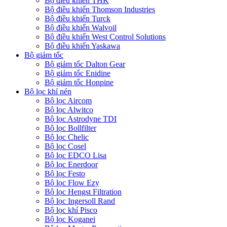
Bộ điều khiển THK
Bộ điều khiển Thomson Industries
Bộ điều khiển Turck
Bộ điều khiển Walvoil
Bộ điều khiển West Control Solutions
Bộ điều khiển Yaskawa
Bộ giảm tốc
Bộ giảm tốc Dalton Gear
Bộ giảm tốc Enidine
Bộ giảm tốc Honpine
Bộ lọc khí nén
Bộ lọc Aircom
Bộ lọc Alwitco
Bộ lọc Astrodyne TDI
Bộ lọc Bollfilter
Bộ lọc Chelic
Bộ lọc Cosel
Bộ lọc EDCO Lisa
Bộ lọc Enerdoor
Bộ lọc Festo
Bộ lọc Flow Ezy
Bộ lọc Hengst Filtration
Bộ lọc Ingersoll Rand
Bộ lọc khí Pisco
Bộ lọc Koganei