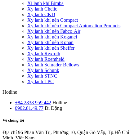
Xi lanh khí Bimba
Xy lanh Chelic
Xy lanh CKD
Xy lanh khí nén Compact
Xy lanh khí nén Compact Automation Products
Xy lanh khí nén Fabco-Air
Xy lanh khí nén Koganei
Xy lanh khí nén Konan
Xy lanh khí nén Sheffer
Xy lanh Rexroth
Xy lanh Roemheld
Xy lanh Schrader Bellows
Xy lanh Schunk
Xy lanh STNC
Xy lanh TPC
Hotline
+84 2838 959 442
Hotline
0902.81.49.77
Di Động
Về chúng tôi
Địa chỉ
96 Phan Văn Trị, Phường 10, Quận Gò Vấp, Tp.Hồ Chí
Minh, Việt Nam