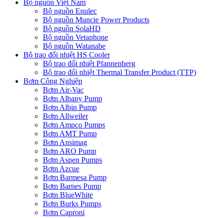
Bộ nguồn Việt Nam
Bộ nguồn Enulec
Bộ nguồn Muncie Power Products
Bộ nguồn SolaHD
Bộ nguồn Vetaphone
Bộ nguồn Watanabe
Bộ trao đổi nhiệt HS Cooler
Bộ trao đổi nhiệt Pfannenberg
Bộ trao đổi nhiệt Thermal Transfer Product (TTP)
Bơm Công Nghiệp
Bơm Air-Vac
Bơm Albany Pump
Bơm Albin Pump
Bơm Allweiler
Bơm Ampco Pumps
Bơm AMT Pump
Bơm Ansimag
Bơm ARO Pump
Bơm Aspen Pumps
Bơm Azcue
Bơm Barmesa Pump
Bơm Barnes Pump
Bơm BlueWhite
Bơm Burks Pumps
Bơm Caproni