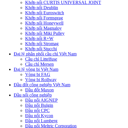
Khớp nối CURTIS UNIVERSAL JOINT
Khớp nối Deublin
Khớp nối Euroswitch
Khớp nối Formsprag
Khớp nối Honeywell
Khớp nối Magnaloy
Khớp nối Miki Pulley
Khớp nối R+W
Khớp nối Stromag
Khớp nối Stucchi
Đại lý phân phối cầu chì Việt Nam
Cầu chì Littelfuse
Cầu chì Mersen
Đại lý vòng bi Việt Nam
Vòng bi FAG
Vòng bi Rollway
Đầu đốt công nghiệp Việt Nam
Đầu đốt Maxon
Đầu nối công nghiệp
Đầu nối AIGNEP
Đầu nối Bulgin
Đầu nối CPC
Đầu nối Kycon
Đầu nối Lumberg
Đầu nối Meltric Corporation