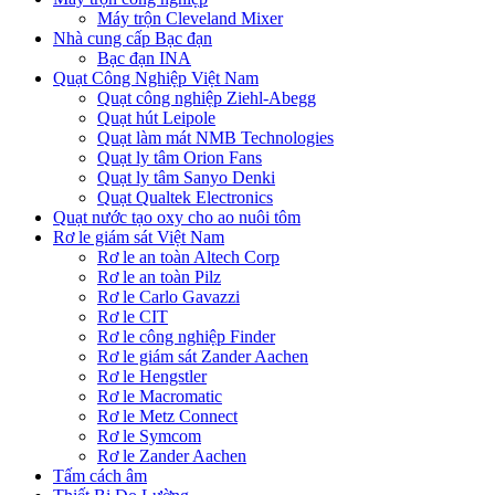
Máy trộn Cleveland Mixer
Nhà cung cấp Bạc đạn
Bạc đạn INA
Quạt Công Nghiệp Việt Nam
Quạt công nghiệp Ziehl-Abegg
Quạt hút Leipole
Quạt làm mát NMB Technologies
Quạt ly tâm Orion Fans
Quạt ly tâm Sanyo Denki
Quạt Qualtek Electronics
Quạt nước tạo oxy cho ao nuôi tôm
Rơ le giám sát Việt Nam
Rơ le an toàn Altech Corp
Rơ le an toàn Pilz
Rơ le Carlo Gavazzi
Rơ le CIT
Rơ le công nghiệp Finder
Rơ le giám sát Zander Aachen
Rơ le Hengstler
Rơ le Macromatic
Rơ le Metz Connect
Rơ le Symcom
Rơ le Zander Aachen
Tấm cách âm