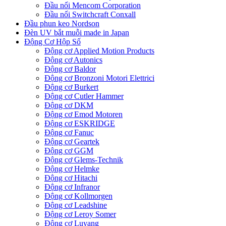
Đầu nối Mencom Corporation
Đầu nối Switchcraft Conxall
Đầu phun keo Nordson
Đèn UV bắt muỗi made in Japan
Động Cơ Hộp Số
Động cơ Applied Motion Products
Động cơ Autonics
Động cơ Baldor
Động cơ Bronzoni Motori Elettrici
Động cơ Burkert
Động cơ Cutler Hammer
Động cơ DKM
Động cơ Emod Motoren
Động cơ ESKRIDGE
Động cơ Fanuc
Động cơ Geartek
Động cơ GGM
Động cơ Glems-Technik
Động cơ Helmke
Động cơ Hitachi
Động cơ Infranor
Động cơ Kollmorgen
Động cơ Leadshine
Động cơ Leroy Somer
Động cơ Luyang