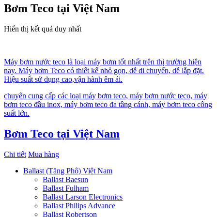
Bơm Teco tại Việt Nam
Hiển thị kết quả duy nhất
Máy bơm nước teco là loại máy bơm tốt nhất trên thị trường hiện
nay. Máy bơm Teco có thiết kế nhỏ gọn, dễ di chuyển, dễ lắp đặt.
Hiệu suất sử dụng cao,vận hành êm ái.
chuyên cung cấp các loại máy bơm teco, máy bơm nước teco, máy
bơm teco đầu inox, máy bơm teco đa tầng cánh, máy bơm teco công
suất lớn.
Bơm Teco tại Việt Nam
Chi tiết
Mua hàng
Ballast (Tăng Phô) Việt Nam
Ballast Baesun
Ballast Fulham
Ballast Larson Electronics
Ballast Philips Advance
Ballast Robertson