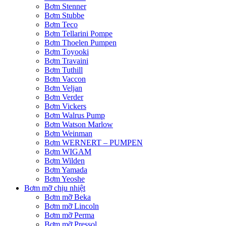
Bơm Stenner
Bơm Stubbe
Bơm Teco
Bơm Tellarini Pompe
Bơm Thoelen Pumpen
Bơm Toyooki
Bơm Travaini
Bơm Tuthill
Bơm Vaccon
Bơm Veljan
Bơm Verder
Bơm Vickers
Bơm Walrus Pump
Bơm Watson Marlow
Bơm Weinman
Bơm WERNERT – PUMPEN
Bơm WIGAM
Bơm Wilden
Bơm Yamada
Bơm Yeoshe
Bơm mỡ chịu nhiệt
Bơm mỡ Beka
Bơm mỡ Lincoln
Bơm mỡ Perma
Bơm mỡ Pressol