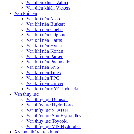
Van điều khiển Valbia
Van điều khiển Vickers
Van khí nén
Van khí nén Asco
Van khí nén Burkert
Van khí nén Chelic
Van khí nén Clippard
Van khí nén Harris
Van khí nén Hydac
Van khí nén Konan
Van khí nén Parker
Van khí nén Pneumatic
Van khí nén SNS
Van khí nén Torex
Van khí nén TPC
Van khí nén Univer
Van khí nén VYC Industrial
Van thủy lực
Van thủy lực Denison
Van thủy lực HydraForce
Van thủy lực STAUFF
Van thủy lực Sun Hydraulics
Van thủy lực Toyooki
Van thủy lực VIS Hydraulics
Xy lanh thủy lực khi nén