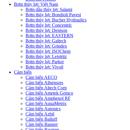
Bơm thủy lực Việt Nam
Bơm dầu thủy lực Salami
Bơm thủy lực Bondioli Pavesi
Bơm thủy lực Bucher Hydraulics
Bơm thủy lực Concentric
Bơm thủy lực Denison
Bơm thủy lực EASTERN
Bơm thủy lực Galtech
Bơm thủy lực Grindex
Bơm thủy lực ISOChem
Bơm thủy lực Leistritz
Bơm thủy lực Parker
Bơm thủy lực Vivoil
Cảm biến
Cảm biến AECO
Cảm biến Allsensors
Cảm biến Altech Corp
Cảm biến Ametek Gemco
Cảm biến Amphenol RF
Cảm biến AquaMetrix
Cảm biến Autonics
Cảm biến Azbil
Cảm biến Balluff
Cảm biến Banner
Cảm biến Baumer