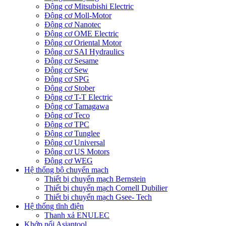
Động cơ Mitsubishi Electric
Động cơ Moll-Motor
Động cơ Nanotec
Động cơ OME Electric
Động cơ Oriental Motor
Động cơ SAI Hydraulics
Động cơ Sesame
Động cơ Sew
Động cơ SPG
Động cơ Stober
Động cơ T-T Electric
Động cơ Tamagawa
Động cơ Teco
Động cơ TPC
Động cơ Tunglee
Động cơ Universal
Động cơ US Motors
Động cơ WEG
Hệ thống bộ chuyển mạch
Thiết bị chuyển mạch Bernstein
Thiết bị chuyển mạch Cornell Dubilier
Thiết bị chuyển mạch Gsee- Tech
Hệ thống tĩnh điện
Thanh xả ENULEC
Khớp nối Asiantool