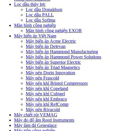
Lọc dầu thủy lực
Lọc dầu Donaldson
Lọc dầu PALL
Lọc dầu Sofima
Màn hình công nghiệp
Màn hình công nghiệp EXOR
Máy biến áp Việt Nam
Máy biến áp Acme Electric
Máy biến áp Delevan
Máy biến áp Hammond Manufacturing
Máy biến áp Hammond Power Solutions
Máy biến áp Superior Electric
Máy biến áp Triad Magnetics
Máy nén Dorin Innovation
Máy nén Frascold
Máy nén khí Bristol Compressors
Máy nén khí Copeland
Máy nén khí Cubigel
Máy nén khí Embraco
Máy nén khí RefComp
Máy nén Rivacold
Máy chiết rót VEMAG
Máy đo độ ẩm Reed Instruments
Máy làm đá Geneglace
Máy trộn công nghiệp