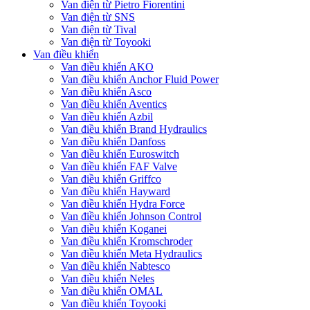
Van điện từ Pietro Fiorentini
Van điện từ SNS
Van điện từ Tival
Van điện từ Toyooki
Van điều khiển
Van điều khiển AKO
Van điều khiển Anchor Fluid Power
Van điều khiển Asco
Van điều khiển Aventics
Van điều khiển Azbil
Van điều khiển Brand Hydraulics
Van điều khiển Danfoss
Van điều khiển Euroswitch
Van điều khiển FAF Valve
Van điều khiển Griffco
Van điều khiển Hayward
Van điều khiển Hydra Force
Van điều khiển Johnson Control
Van điều khiển Koganei
Van điều khiển Kromschroder
Van điều khiển Meta Hydraulics
Van điều khiển Nabtesco
Van điều khiển Neles
Van điều khiển OMAL
Van điều khiển Toyooki