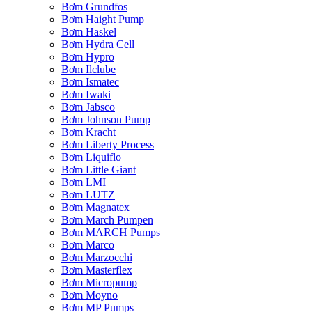
Bơm Grundfos
Bơm Haight Pump
Bơm Haskel
Bơm Hydra Cell
Bơm Hypro
Bơm Ilclube
Bơm Ismatec
Bơm Iwaki
Bơm Jabsco
Bơm Johnson Pump
Bơm Kracht
Bơm Liberty Process
Bơm Liquiflo
Bơm Little Giant
Bơm LMI
Bơm LUTZ
Bơm Magnatex
Bơm March Pumpen
Bơm MARCH Pumps
Bơm Marco
Bơm Marzocchi
Bơm Masterflex
Bơm Micropump
Bơm Moyno
Bơm MP Pumps