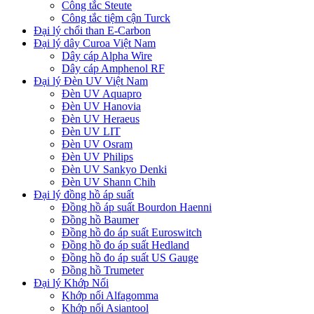
Công tắc Steute
Công tắc tiệm cận Turck
Đại lý chổi than E-Carbon
Đại lý dây Curoa Việt Nam
Dây cáp Alpha Wire
Dây cáp Amphenol RF
Đại lý Đèn UV Việt Nam
Đèn UV Aquapro
Đèn UV Hanovia
Đèn UV Heraeus
Đèn UV LIT
Đèn UV Osram
Đèn UV Philips
Đèn UV Sankyo Denki
Đèn UV Shann Chih
Đại lý đồng hồ áp suất
Đồng hồ áp suất Bourdon Haenni
Đồng hồ Baumer
Đồng hồ đo áp suất Euroswitch
Đồng hồ đo áp suất Hedland
Đồng hồ đo áp suất US Gauge
Đồng hồ Trumeter
Đại lý Khớp Nối
Khớp nối Alfagomma
Khớp nối Asiantool