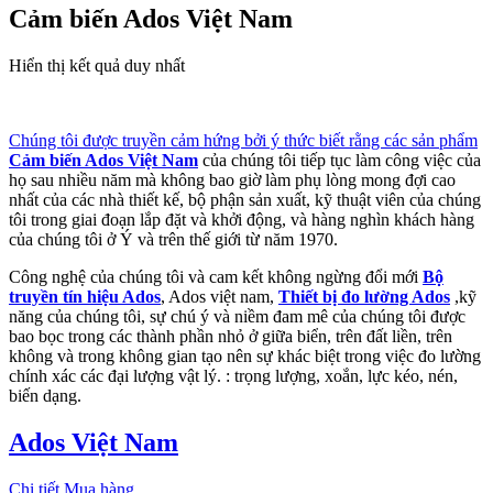
Cảm biến Ados Việt Nam
Hiển thị kết quả duy nhất
Chúng tôi được truyền cảm hứng bởi ý thức biết rằng các sản phẩm
Cảm biến Ados Việt Nam
của chúng tôi tiếp tục làm công việc của
họ sau nhiều năm mà không bao giờ làm phụ lòng mong đợi cao
nhất của các nhà thiết kế, bộ phận sản xuất, kỹ thuật viên của chúng
tôi trong giai đoạn lắp đặt và khởi động, và hàng nghìn khách hàng
của chúng tôi ở Ý và trên thế giới từ năm 1970.
Công nghệ của chúng tôi và cam kết không ngừng đổi mới
Bộ
truyền tín hiệu Ados
, Ados việt nam,
Thiết bị đo lường Ados
,kỹ
năng của chúng tôi, sự chú ý và niềm đam mê của chúng tôi được
bao bọc trong các thành phần nhỏ ở giữa biển, trên đất liền, trên
không và trong không gian tạo nên sự khác biệt trong việc đo lường
chính xác các đại lượng vật lý. : trọng lượng, xoắn, lực kéo, nén,
biến dạng.
Ados Việt Nam
Chi tiết
Mua hàng