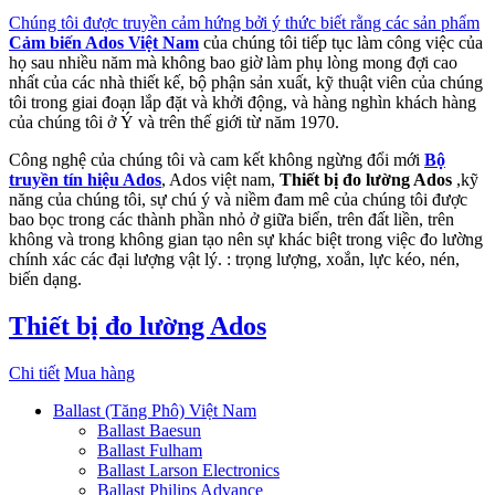
Chúng tôi được truyền cảm hứng bởi ý thức biết rằng các sản phẩm
Cảm biến Ados Việt Nam
của chúng tôi tiếp tục làm công việc của
họ sau nhiều năm mà không bao giờ làm phụ lòng mong đợi cao
nhất của các nhà thiết kế, bộ phận sản xuất, kỹ thuật viên của chúng
tôi trong giai đoạn lắp đặt và khởi động, và hàng nghìn khách hàng
của chúng tôi ở Ý và trên thế giới từ năm 1970.
Công nghệ của chúng tôi và cam kết không ngừng đổi mới
Bộ
truyền tín hiệu Ados
, Ados việt nam,
Thiết bị đo lường Ados
,kỹ
năng của chúng tôi, sự chú ý và niềm đam mê của chúng tôi được
bao bọc trong các thành phần nhỏ ở giữa biển, trên đất liền, trên
không và trong không gian tạo nên sự khác biệt trong việc đo lường
chính xác các đại lượng vật lý. : trọng lượng, xoắn, lực kéo, nén,
biến dạng.
Thiết bị đo lường Ados
Chi tiết
Mua hàng
Ballast (Tăng Phô) Việt Nam
Ballast Baesun
Ballast Fulham
Ballast Larson Electronics
Ballast Philips Advance