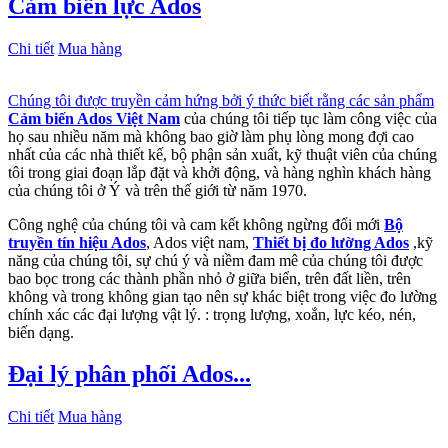
Cảm biến lực Ados
Chi tiết
Mua hàng
Chúng tôi được truyền cảm hứng bởi ý thức biết rằng các sản phẩm
Cảm biến Ados Việt Nam
của chúng tôi tiếp tục làm công việc của
họ sau nhiều năm mà không bao giờ làm phụ lòng mong đợi cao
nhất của các nhà thiết kế, bộ phận sản xuất, kỹ thuật viên của chúng
tôi trong giai đoạn lắp đặt và khởi động, và hàng nghìn khách hàng
của chúng tôi ở Ý và trên thế giới từ năm 1970.
Công nghệ của chúng tôi và cam kết không ngừng đổi mới
Bộ
truyền tín hiệu Ados
, Ados việt nam,
Thiết bị đo lường Ados
,kỹ
năng của chúng tôi, sự chú ý và niềm đam mê của chúng tôi được
bao bọc trong các thành phần nhỏ ở giữa biển, trên đất liền, trên
không và trong không gian tạo nên sự khác biệt trong việc đo lường
chính xác các đại lượng vật lý. : trọng lượng, xoắn, lực kéo, nén,
biến dạng.
Đại lý phân phối Ados...
Chi tiết
Mua hàng