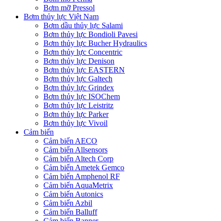
Bơm mỡ Pressol
Bơm thủy lực Việt Nam
Bơm dầu thủy lực Salami
Bơm thủy lực Bondioli Pavesi
Bơm thủy lực Bucher Hydraulics
Bơm thủy lực Concentric
Bơm thủy lực Denison
Bơm thủy lực EASTERN
Bơm thủy lực Galtech
Bơm thủy lực Grindex
Bơm thủy lực ISOChem
Bơm thủy lực Leistritz
Bơm thủy lực Parker
Bơm thủy lực Vivoil
Cảm biến
Cảm biến AECO
Cảm biến Allsensors
Cảm biến Altech Corp
Cảm biến Ametek Gemco
Cảm biến Amphenol RF
Cảm biến AquaMetrix
Cảm biến Autonics
Cảm biến Azbil
Cảm biến Balluff
Cảm biến Banner