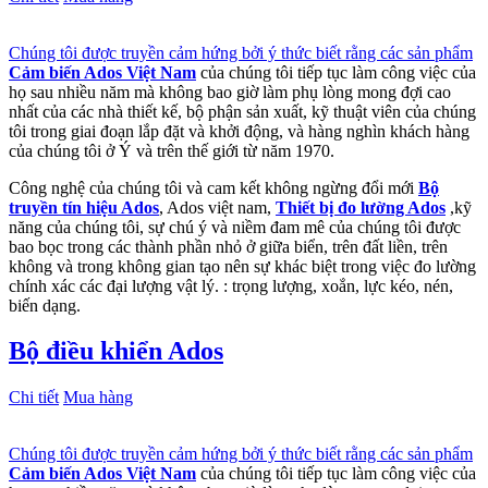
Chúng tôi được truyền cảm hứng bởi ý thức biết rằng các sản phẩm
Cảm biến Ados Việt Nam
của chúng tôi tiếp tục làm công việc của
họ sau nhiều năm mà không bao giờ làm phụ lòng mong đợi cao
nhất của các nhà thiết kế, bộ phận sản xuất, kỹ thuật viên của chúng
tôi trong giai đoạn lắp đặt và khởi động, và hàng nghìn khách hàng
của chúng tôi ở Ý và trên thế giới từ năm 1970.
Công nghệ của chúng tôi và cam kết không ngừng đổi mới
Bộ
truyền tín hiệu Ados
, Ados việt nam,
Thiết bị đo lường Ados
,kỹ
năng của chúng tôi, sự chú ý và niềm đam mê của chúng tôi được
bao bọc trong các thành phần nhỏ ở giữa biển, trên đất liền, trên
không và trong không gian tạo nên sự khác biệt trong việc đo lường
chính xác các đại lượng vật lý. : trọng lượng, xoắn, lực kéo, nén,
biến dạng.
Bộ điều khiển Ados
Chi tiết
Mua hàng
Chúng tôi được truyền cảm hứng bởi ý thức biết rằng các sản phẩm
Cảm biến Ados Việt Nam
của chúng tôi tiếp tục làm công việc của