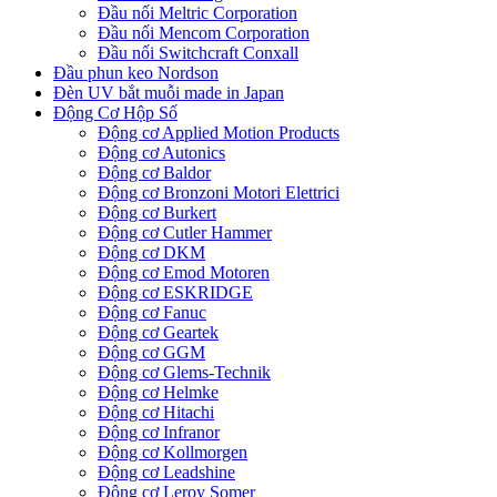
Đầu nối Meltric Corporation
Đầu nối Mencom Corporation
Đầu nối Switchcraft Conxall
Đầu phun keo Nordson
Đèn UV bắt muỗi made in Japan
Động Cơ Hộp Số
Động cơ Applied Motion Products
Động cơ Autonics
Động cơ Baldor
Động cơ Bronzoni Motori Elettrici
Động cơ Burkert
Động cơ Cutler Hammer
Động cơ DKM
Động cơ Emod Motoren
Động cơ ESKRIDGE
Động cơ Fanuc
Động cơ Geartek
Động cơ GGM
Động cơ Glems-Technik
Động cơ Helmke
Động cơ Hitachi
Động cơ Infranor
Động cơ Kollmorgen
Động cơ Leadshine
Động cơ Leroy Somer