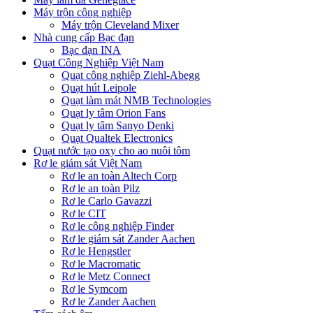
Máy trộn công nghiệp
Máy trộn Cleveland Mixer
Nhà cung cấp Bạc đạn
Bạc đạn INA
Quạt Công Nghiệp Việt Nam
Quạt công nghiệp Ziehl-Abegg
Quạt hút Leipole
Quạt làm mát NMB Technologies
Quạt ly tâm Orion Fans
Quạt ly tâm Sanyo Denki
Quạt Qualtek Electronics
Quạt nước tạo oxy cho ao nuôi tôm
Rơ le giám sát Việt Nam
Rơ le an toàn Altech Corp
Rơ le an toàn Pilz
Rơ le Carlo Gavazzi
Rơ le CIT
Rơ le công nghiệp Finder
Rơ le giám sát Zander Aachen
Rơ le Hengstler
Rơ le Macromatic
Rơ le Metz Connect
Rơ le Symcom
Rơ le Zander Aachen