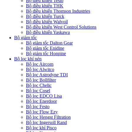
Bộ điều khiển Testo
Bộ điều khiển THK
Bộ điều khiển Thomson Industries
Bộ điều khiển Turck
Bộ điều khiển Walvoil
Bộ điều khiển West Control Solutions
Bộ điều khiển Yaskawa
Bộ giảm tốc
Bộ giảm tốc Dalton Gear
Bộ giảm tốc Enidine
Bộ giảm tốc Honpine
Bộ lọc khí nén
Bộ lọc Aircom
Bộ lọc Alwitco
Bộ lọc Astrodyne TDI
Bộ lọc Bollfilter
Bộ lọc Chelic
Bộ lọc Cosel
Bộ lọc EDCO Lisa
Bộ lọc Enerdoor
Bộ lọc Festo
Bộ lọc Flow Ezy
Bộ lọc Hengst Filtration
Bộ lọc Ingersoll Rand
Bộ lọc khí Pisco