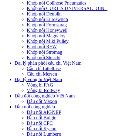
Khớp nối Coilhose Pneumatics
Khớp nối CURTIS UNIVERSAL JOINT
Khớp nối Deublin
Khớp nối Euroswitch
Khớp nối Formsprag
Khớp nối Honeywell
Khớp nối Magnaloy
Khớp nối Miki Pulley
Khớp nối R+W
Khớp nối Stromag
Khớp nối Stucchi
Đại lý phân phối cầu chì Việt Nam
Cầu chì Littelfuse
Cầu chì Mersen
Đại lý vòng bi Việt Nam
Vòng bi FAG
Vòng bi Rollway
Đầu đốt công nghiệp Việt Nam
Đầu đốt Maxon
Đầu nối công nghiệp
Đầu nối AIGNEP
Đầu nối Bulgin
Đầu nối CPC
Đầu nối Kycon
Đầu nối Lumberg