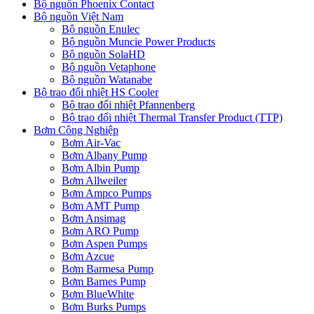
Bộ nguồn Phoenix Contact
Bộ nguồn Việt Nam
Bộ nguồn Enulec
Bộ nguồn Muncie Power Products
Bộ nguồn SolaHD
Bộ nguồn Vetaphone
Bộ nguồn Watanabe
Bộ trao đổi nhiệt HS Cooler
Bộ trao đổi nhiệt Pfannenberg
Bộ trao đổi nhiệt Thermal Transfer Product (TTP)
Bơm Công Nghiệp
Bơm Air-Vac
Bơm Albany Pump
Bơm Albin Pump
Bơm Allweiler
Bơm Ampco Pumps
Bơm AMT Pump
Bơm Ansimag
Bơm ARO Pump
Bơm Aspen Pumps
Bơm Azcue
Bơm Barmesa Pump
Bơm Barnes Pump
Bơm BlueWhite
Bơm Burks Pumps