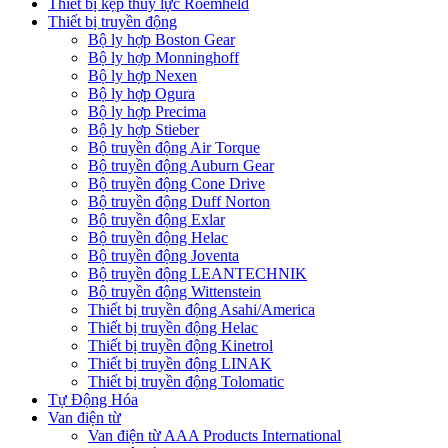
Thiết bị kẹp thủy lực Roemheld
Thiết bị truyền động
Bộ ly hợp Boston Gear
Bộ ly hợp Monninghoff
Bộ ly hợp Nexen
Bộ ly hợp Ogura
Bộ ly hợp Precima
Bộ ly hợp Stieber
Bộ truyền động Air Torque
Bộ truyền động Auburn Gear
Bộ truyền động Cone Drive
Bộ truyền động Duff Norton
Bộ truyền động Exlar
Bộ truyền động Helac
Bộ truyền động Joventa
Bộ truyền động LEANTECHNIK
Bộ truyền động Wittenstein
Thiết bị truyền động Asahi/America
Thiết bị truyền động Helac
Thiết bị truyền động Kinetrol
Thiết bị truyền động LINAK
Thiết bị truyền động Tolomatic
Tự Động Hóa
Van điện từ
Van điện từ AAA Products International