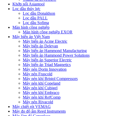
Khớp nối Asiantool
Lọc dầu thủy lực
Lọc dầu Donaldson
Lọc dầu PALL
Lọc dầu Sofima
Màn hình công nghiệp
Màn hình công nghiệp EXOR
Máy biến áp Việt Nam
Máy biến áp Acme Electric
Máy biến áp Delevan
Máy biến áp Hammond Manufacturing
Máy biến áp Hammond Power Solutions
Máy biến áp Superior Electric
Máy biến áp Triad Magnetics
Máy nén Dorin Innovation
Máy nén Frascold
Máy nén khí Bristol Compressors
Máy nén khí Copeland
Máy nén khí Cubigel
Máy nén khí Embraco
Máy nén khí RefComp
Máy nén Rivacold
Máy chiết rót VEMAG
Máy đo độ ẩm Reed Instruments
Máy làm đá Geneglace