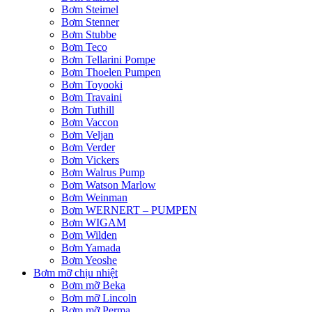
Bơm Steimel
Bơm Stenner
Bơm Stubbe
Bơm Teco
Bơm Tellarini Pompe
Bơm Thoelen Pumpen
Bơm Toyooki
Bơm Travaini
Bơm Tuthill
Bơm Vaccon
Bơm Veljan
Bơm Verder
Bơm Vickers
Bơm Walrus Pump
Bơm Watson Marlow
Bơm Weinman
Bơm WERNERT – PUMPEN
Bơm WIGAM
Bơm Wilden
Bơm Yamada
Bơm Yeoshe
Bơm mỡ chịu nhiệt
Bơm mỡ Beka
Bơm mỡ Lincoln
Bơm mỡ Perma