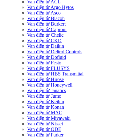
Van điện từ ACL
Van điện từ Argo Hytos
Van điện từ Asco
Van điện từ Blacoh
Van điện từ Burkert
Van điện từ Caproni
Van điện từ Chelic
Van điện từ CKD
Van điện từ Daikin
Van điện từ Deltrol Controls
Van điện từ Dofluid
Van điện từ Festo
Van điện từ FLUSYS
Van điện từ HBS Transmittal
Van điện từ Hirose
Van điện từ Honeywell
Van điện từ Janatics
Van điện từ Jumo
Van điện từ Keihin
Van điện từ Konan
Van điện từ MAC
Van điện từ Miyawaki
Van điện từ Nissei
Van điện từ ODE
Van điện từ Parker