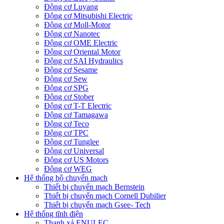
Động cơ Luyang
Động cơ Mitsubishi Electric
Động cơ Moll-Motor
Động cơ Nanotec
Động cơ OME Electric
Động cơ Oriental Motor
Động cơ SAI Hydraulics
Động cơ Sesame
Động cơ Sew
Động cơ SPG
Động cơ Stober
Động cơ T-T Electric
Động cơ Tamagawa
Động cơ Teco
Động cơ TPC
Động cơ Tunglee
Động cơ Universal
Động cơ US Motors
Động cơ WEG
Hệ thống bộ chuyển mạch
Thiết bị chuyển mạch Bernstein
Thiết bị chuyển mạch Cornell Dubilier
Thiết bị chuyển mạch Gsee- Tech
Hệ thống tĩnh điện
Thanh xả ENULEC