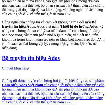
họ sau nhiều năm mà không bao giờ làm phụ lòng mong đợi cao
nhất của các nhà thiết kế, bộ phận sản xuất, kỹ thuật viên của chúng
tôi trong giai đoạn lắp đặt và khởi động, và hàng nghìn khách hàng
của chúng tôi ở Ý và trên thế giới từ năm 1970.
Công nghệ của chúng tôi và cam kết không ngừng đổi mới
Bộ
truyền tín hiệu Ados
, Ados việt nam,
Thiết bị đo lường Ados
,kỹ
năng của chúng tôi, sự chú ý và niềm đam mê của chúng tôi được
bao bọc trong các thành phần nhỏ ở giữa biển, trên đất liền, trên
không và trong không gian tạo nên sự khác biệt trong việc đo lường
chính xác các đại lượng vật lý. : trọng lượng, xoắn, lực kéo, nén,
biến dạng.
Bộ truyền tín hiệu Ados
Chi tiết
Mua hàng
Chúng tôi được truyền cảm hứng bởi ý thức biết rằng các sản phẩm
Cảm biến Ados Việt Nam
của chúng tôi tiếp tục làm công việc của
họ sau nhiều năm mà không bao giờ làm phụ lòng mong đợi cao
nhất của các nhà thiết kế, bộ phận sản xuất, kỹ thuật viên của chúng
tôi trong giai đoạn lắp đặt và khởi động, và hàng nghìn khách hàng
của chúng tôi ở Ý và trên thế giới từ năm 1970.