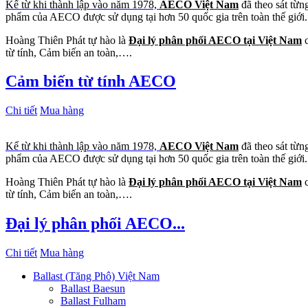
Kể từ khi thành lập vào năm 1978,
AECO Việt Nam
đã theo sát từn
phẩm của AECO được sử dụng tại hơn 50 quốc gia trên toàn thế giới.
Hoàng Thiên Phát tự hào là
Đại lý phân phối AECO tại Việt Nam
c
từ tính, Cảm biến an toàn,….
Cảm biến từ tính AECO
Chi tiết
Mua hàng
Kể từ khi thành lập vào năm 1978,
AECO Việt Nam
đã theo sát từn
phẩm của AECO được sử dụng tại hơn 50 quốc gia trên toàn thế giới.
Hoàng Thiên Phát tự hào là
Đại lý phân phối AECO tại Việt Nam
c
từ tính, Cảm biến an toàn,….
Đại lý phân phối AECO...
Chi tiết
Mua hàng
Ballast (Tăng Phô) Việt Nam
Ballast Baesun
Ballast Fulham