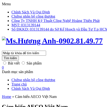
Menu
Chính Sách Và Qui Định
Chứng nhận bộ công thương
Công Ty TNHH Kỹ Thuật Công Nghệ Hoàng Thiên Phát
MST: 0313139144
Số ĐKKD: 0313139144 do Sở Kế Hoạch và Đầu Tư T.p HCM 
Tìm kiếm
Bài viết
Sản phẩm
0
Danh mục sản phẩm
Chứng nhận bộ công thương
Trang chủ
Chính Sách Và Qui Định
Home
»
Cảm biến AECO Việt Nam
Cảm biến AECO Việt Nam