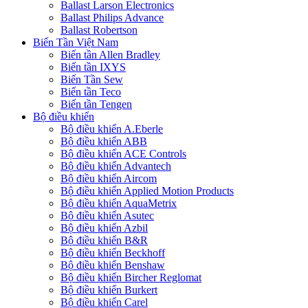
Ballast Larson Electronics
Ballast Philips Advance
Ballast Robertson
Biến Tần Việt Nam
Biến tần Allen Bradley
Biến tần IXYS
Biến Tần Sew
Biến tần Teco
Biến tần Tengen
Bộ điều khiển
Bộ điều khiển A.Eberle
Bộ điều khiển ABB
Bộ điều khiển ACE Controls
Bộ điều khiển Advantech
Bộ điều khiển Aircom
Bộ điều khiển Applied Motion Products
Bộ điều khiển AquaMetrix
Bộ điều khiển Asutec
Bộ điều khiển Azbil
Bộ điều khiển B&R
Bộ điều khiển Beckhoff
Bộ điều khiển Benshaw
Bộ điều khiển Bircher Reglomat
Bộ điều khiển Burkert
Bộ điều khiển Carel