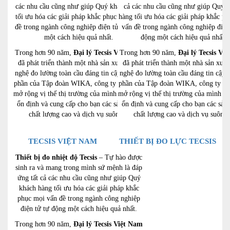
các nhu cầu cũng như giúp Quý khách hàng
cả các nhu cầu cũng như giúp Quý 
tối ưu hóa các giải pháp khắc phục mọi vấn
hàng tối ưu hóa các giải pháp khắc p
đề trong ngành công nghiệp điện tử tự động
vấn đề trong ngành công nghiệp điện
một cách hiệu quả nhất.
động một cách hiệu quả nhất.
Trong hơn 90 năm,
Đại lý Tecsis Việt Nam
Trong hơn 90 năm,
Đại lý Tecsis Vi
đã phát triển thành một nhà sản xuất công
đã phát triển thành một nhà sản xuất
nghệ đo lường toàn cầu đáng tin cậy.Là một
nghệ đo lường toàn cầu đáng tin cậy.
phần của Tập đoàn WIKA, công ty đã có thể
phần của Tập đoàn WIKA, công ty đã 
mở rộng vị thế thị trường của mình một cách
mở rộng vị thế thị trường của mình m
ổn định và cung cấp cho bạn các sản phẩm
ổn định và cung cấp cho bạn các sản
chất lượng cao và dịch vụ suôn sẻ.
chất lượng cao và dịch vụ suôn s
TECSIS VIỆT NAM
THIẾT BỊ ĐO LỰC TECSIS
Thiết bị đo nhiệt độ Tecsis
– Tự hào được
sinh ra và mang trong mình sứ mệnh là đáp
ứng tất cả các nhu cầu cũng như giúp Quý
khách hàng tối ưu hóa các giải pháp khắc
phục mọi vấn đề trong ngành công nghiệp
điện tử tự động một cách hiệu quả nhất.
Trong hơn 90 năm,
Đại lý Tecsis Việt Nam