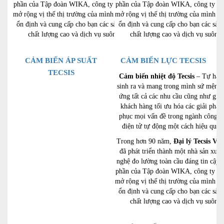
phần của Tập đoàn WIKA, công ty đã có thể
phần của Tập đoàn WIKA, công ty đã 
mở rộng vị thế thị trường của mình một cách
mở rộng vị thế thị trường của mình m
ổn định và cung cấp cho bạn các sản phẩm
ổn định và cung cấp cho bạn các sản
chất lượng cao và dịch vụ suôn sẻ.
chất lượng cao và dịch vụ suôn s
CẢM BIẾN ÁP SUẤT
CẢM BIẾN LỰC TECSIS
TECSIS
Cảm biến nhiệt độ Tecsis
– Tự hào
sinh ra và mang trong mình sứ mệnh 
ứng tất cả các nhu cầu cũng như giú
khách hàng tối ưu hóa các giải pháp
phục mọi vấn đề trong ngành công n
điện tử tự động một cách hiệu quả n
Trong hơn 90 năm,
Đại lý Tecsis Vi
đã phát triển thành một nhà sản xuất
nghệ đo lường toàn cầu đáng tin cậy.
phần của Tập đoàn WIKA, công ty đã 
mở rộng vị thế thị trường của mình m
ổn định và cung cấp cho bạn các sản
chất lượng cao và dịch vụ suôn s