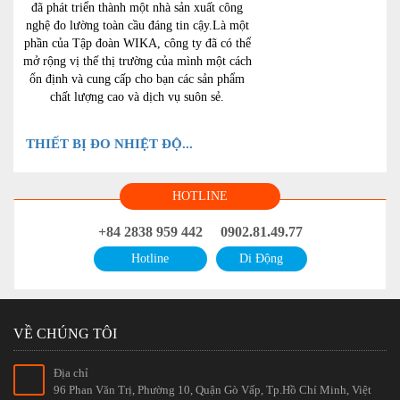
đã phát triển thành một nhà sản xuất công
nghệ đo lường toàn cầu đáng tin cậy.Là một
phần của Tập đoàn WIKA, công ty đã có thể
mở rộng vị thế thị trường của mình một cách
ổn định và cung cấp cho bạn các sản phẩm
chất lượng cao và dịch vụ suôn sẻ.
THIẾT BỊ ĐO NHIỆT ĐỘ...
HOTLINE
+84 2838 959 442
0902.81.49.77
Hotline
Di Động
VỀ CHÚNG TÔI
Địa chỉ
96 Phan Văn Trị, Phường 10, Quận Gò Vấp, Tp.Hồ Chí Minh, Việt