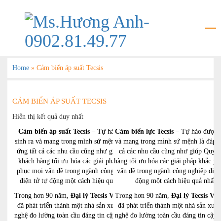
Home
»
Cảm biến áp suất Tecsis
CẢM BIẾN ÁP SUẤT TECSIS
Hiển thị kết quả duy nhất
Cảm biến áp suất Tecsis
– Tự hào được
Cảm biến lực
Tecsis
– Tự hào được s
sinh ra và mang trong mình sứ mệnh là đáp
và mang trong mình sứ mệnh là đáp ứ
ứng tất cả các nhu cầu cũng như giúp Quý
cả các nhu cầu cũng như giúp Quý 
khách hàng tối ưu hóa các giải pháp khắc
hàng tối ưu hóa các giải pháp khắc p
phục mọi vấn đề trong ngành công nghiệp
vấn đề trong ngành công nghiệp điện
điện tử tự động một cách hiệu quả nhất.
động một cách hiệu quả nhất.
Trong hơn 90 năm,
Đại lý Tecsis Việt Nam
Trong hơn 90 năm,
Đại lý Tecsis Vi
đã phát triển thành một nhà sản xuất công
đã phát triển thành một nhà sản xuất
nghệ đo lường toàn cầu đáng tin cậy.Là một
nghệ đo lường toàn cầu đáng tin cậy.