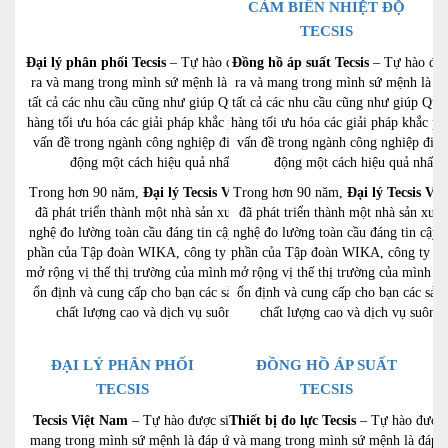
CẢM BIẾN NHIỆT ĐỘ
TECSIS
Đại lý phân phối Tecsis
– Tự hào được sinh
Đồng hồ áp suất Tecsis
– Tự hào đượ
ra và mang trong mình sứ mệnh là đáp ứng
ra và mang trong mình sứ mệnh là đ
tất cả các nhu cầu cũng như giúp Quý khách
tất cả các nhu cầu cũng như giúp Quý
hàng tối ưu hóa các giải pháp khắc phục mọi
hàng tối ưu hóa các giải pháp khắc p
vấn đề trong ngành công nghiệp điện tử tự
vấn đề trong ngành công nghiệp điện
động một cách hiệu quả nhất.
động một cách hiệu quả nhất.
Trong hơn 90 năm,
Đại lý Tecsis Việt Nam
Trong hơn 90 năm,
Đại lý Tecsis Vi
đã phát triển thành một nhà sản xuất công
đã phát triển thành một nhà sản xuất
nghệ đo lường toàn cầu đáng tin cậy.Là một
nghệ đo lường toàn cầu đáng tin cậy.
phần của Tập đoàn WIKA, công ty đã có thể
phần của Tập đoàn WIKA, công ty đã 
mở rộng vị thế thị trường của mình một cách
mở rộng vị thế thị trường của mình m
ổn định và cung cấp cho bạn các sản phẩm
ổn định và cung cấp cho bạn các sản
chất lượng cao và dịch vụ suôn sẻ.
chất lượng cao và dịch vụ suôn s
ĐẠI LÝ PHÂN PHỐI
ĐỒNG HỒ ÁP SUẤT
TECSIS
TECSIS
Tecsis Việt Nam
– Tự hào được sinh ra và
Thiết bị đo lực Tecsis
– Tự hào được 
mang trong mình sứ mệnh là đáp ứng tất cả
và mang trong mình sứ mệnh là đáp ứ