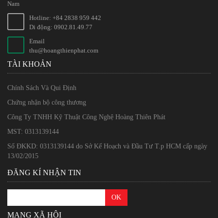
Nam
Hotline: +84 2838 959 442
Di động: 0902.81.49.77
Email
thu@hoangthienphat.com
TÀI KHOẢN
Chính Sách Và Qui Định
Chứng nhận bộ công thương
Công Ty TNHH Kỹ Thuật Công Nghệ Hoàng Thiên Phát
MST: 0313139144
Số ĐKKD: 0313139144 do Sở Kế Hoạch và Đầu Tư T.p HCM cấp ngày
13/02/2015
ĐĂNG KÍ NHẬN TIN
MẠNG XÃ HỘI