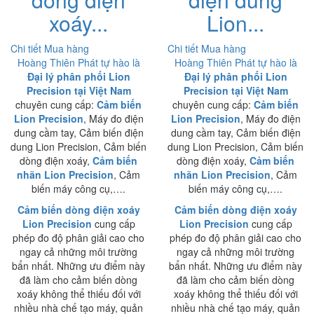
xoáy...
Lion...
Chi tiết
Mua hàng
Chi tiết
Mua hàng
Hoàng Thiên Phát tự hào là
Hoàng Thiên Phát tự hào là
Đại lý phân phối Lion
Đại lý phân phối Lion
Precision tại Việt Nam
Precision tại Việt Nam
chuyên cung cấp:
Cảm biến
chuyên cung cấp:
Cảm biến
Lion Precision
, Máy đo điện
Lion Precision
, Máy đo điện
dung cầm tay, Cảm biến điện
dung cầm tay, Cảm biến điện
dung Lion Precision, Cảm biến
dung Lion Precision, Cảm biến
dòng điện xoáy,
Cảm biến
dòng điện xoáy,
Cảm biến
nhãn Lion Precision
, Cảm
nhãn Lion Precision
, Cảm
biến máy công cụ,….
biến máy công cụ,….
Cảm biến dòng điện xoáy
Cảm biến dòng điện xoáy
Lion Precision
cung cấp
Lion Precision
cung cấp
phép đo độ phân giải cao cho
phép đo độ phân giải cao cho
ngay cả những môi trường
ngay cả những môi trường
bẩn nhất. Những ưu điểm này
bẩn nhất. Những ưu điểm này
đã làm cho cảm biến dòng
đã làm cho cảm biến dòng
xoáy không thể thiếu đối với
xoáy không thể thiếu đối với
nhiều nhà chế tạo máy, quản
nhiều nhà chế tạo máy, quản