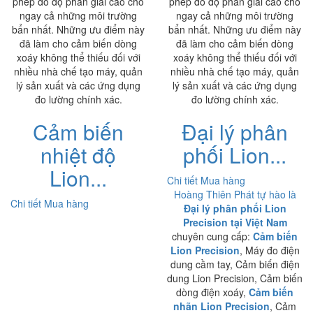
phép đo độ phân giải cao cho
phép đo độ phân giải cao cho
ngay cả những môi trường
ngay cả những môi trường
bẩn nhất. Những ưu điểm này
bẩn nhất. Những ưu điểm này
đã làm cho cảm biến dòng
đã làm cho cảm biến dòng
xoáy không thể thiếu đối với
xoáy không thể thiếu đối với
nhiều nhà chế tạo máy, quản
nhiều nhà chế tạo máy, quản
lý sản xuất và các ứng dụng
lý sản xuất và các ứng dụng
đo lường chính xác.
đo lường chính xác.
Cảm biến
Đại lý phân
nhiệt độ
phối Lion...
Lion...
Chi tiết
Mua hàng
Hoàng Thiên Phát tự hào là
Chi tiết
Mua hàng
Đại lý phân phối Lion
Precision tại Việt Nam
chuyên cung cấp:
Cảm biến
Lion Precision
, Máy đo điện
dung cầm tay, Cảm biến điện
dung Lion Precision, Cảm biến
dòng điện xoáy,
Cảm biến
nhãn Lion Precision
, Cảm