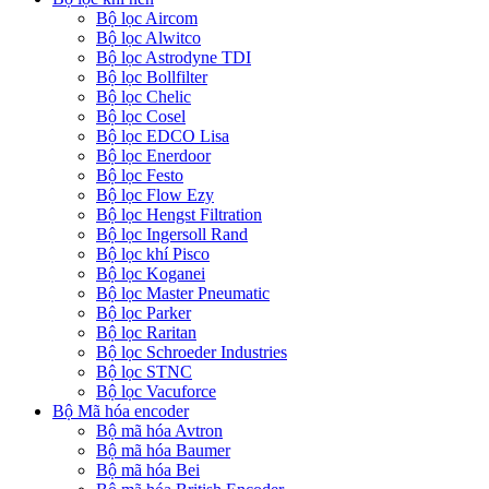
Bộ lọc Aircom
Bộ lọc Alwitco
Bộ lọc Astrodyne TDI
Bộ lọc Bollfilter
Bộ lọc Chelic
Bộ lọc Cosel
Bộ lọc EDCO Lisa
Bộ lọc Enerdoor
Bộ lọc Festo
Bộ lọc Flow Ezy
Bộ lọc Hengst Filtration
Bộ lọc Ingersoll Rand
Bộ lọc khí Pisco
Bộ lọc Koganei
Bộ lọc Master Pneumatic
Bộ lọc Parker
Bộ lọc Raritan
Bộ lọc Schroeder Industries
Bộ lọc STNC
Bộ lọc Vacuforce
Bộ Mã hóa encoder
Bộ mã hóa Avtron
Bộ mã hóa Baumer
Bộ mã hóa Bei