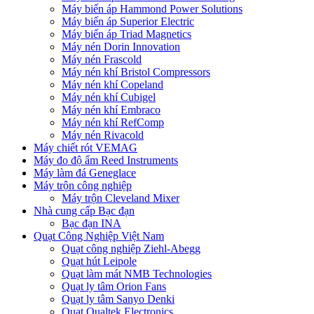
Máy biến áp Hammond Power Solutions
Máy biến áp Superior Electric
Máy biến áp Triad Magnetics
Máy nén Dorin Innovation
Máy nén Frascold
Máy nén khí Bristol Compressors
Máy nén khí Copeland
Máy nén khí Cubigel
Máy nén khí Embraco
Máy nén khí RefComp
Máy nén Rivacold
Máy chiết rót VEMAG
Máy đo độ ẩm Reed Instruments
Máy làm đá Geneglace
Máy trộn công nghiệp
Máy trộn Cleveland Mixer
Nhà cung cấp Bạc đạn
Bạc đạn INA
Quạt Công Nghiệp Việt Nam
Quạt công nghiệp Ziehl-Abegg
Quạt hút Leipole
Quạt làm mát NMB Technologies
Quạt ly tâm Orion Fans
Quạt ly tâm Sanyo Denki
Quạt Qualtek Electronics