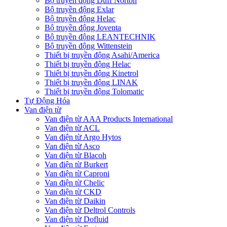
Bộ truyền động Duff Norton
Bộ truyền động Exlar
Bộ truyền động Helac
Bộ truyền động Joventa
Bộ truyền động LEANTECHNIK
Bộ truyền động Wittenstein
Thiết bị truyền động Asahi/America
Thiết bị truyền động Helac
Thiết bị truyền động Kinetrol
Thiết bị truyền động LINAK
Thiết bị truyền động Tolomatic
Tự Động Hóa
Van điện từ
Van điện từ AAA Products International
Van điện từ ACL
Van điện từ Argo Hytos
Van điện từ Asco
Van điện từ Blacoh
Van điện từ Burkert
Van điện từ Caproni
Van điện từ Chelic
Van điện từ CKD
Van điện từ Daikin
Van điện từ Deltrol Controls
Van điện từ Dofluid