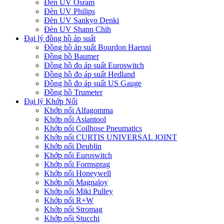
Đèn UV Osram
Đèn UV Philips
Đèn UV Sankyo Denki
Đèn UV Shann Chih
Đại lý đồng hồ áp suất
Đồng hồ áp suất Bourdon Haenni
Đồng hồ Baumer
Đồng hồ đo áp suất Euroswitch
Đồng hồ đo áp suất Hedland
Đồng hồ đo áp suất US Gauge
Đồng hồ Trumeter
Đại lý Khớp Nối
Khớp nối Alfagomma
Khớp nối Asiantool
Khớp nối Coilhose Pneumatics
Khớp nối CURTIS UNIVERSAL JOINT
Khớp nối Deublin
Khớp nối Euroswitch
Khớp nối Formsprag
Khớp nối Honeywell
Khớp nối Magnaloy
Khớp nối Miki Pulley
Khớp nối R+W
Khớp nối Stromag
Khớp nối Stucchi