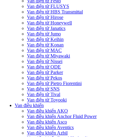
Van điện từ Festo
Van điện từ FLUSYS
Van điện từ HBS Transmittal
Van điện từ Hirose
Van điện từ Honeywell
Van điện từ Janatics
Van điện từ Jumo
Van điện từ Keihin
Van điện từ Konan
Van điện từ MAC
Van điện từ Miyawaki
Van điện từ Nissei
Van điện từ ODE
Van điện từ Parker
Van điện từ Pekos
Van điện từ Pietro Fiorentini
Van điện từ SNS
Van điện từ Tival
Van điện từ Toyooki
Van điều khiển
Van điều khiển AKO
Van điều khiển Anchor Fluid Power
Van điều khiển Asco
Van điều khiển Aventics
Van điều khiển Azbil