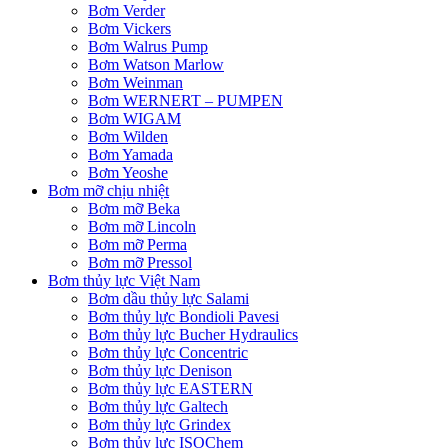
Bơm Verder
Bơm Vickers
Bơm Walrus Pump
Bơm Watson Marlow
Bơm Weinman
Bơm WERNERT – PUMPEN
Bơm WIGAM
Bơm Wilden
Bơm Yamada
Bơm Yeoshe
Bơm mỡ chịu nhiệt
Bơm mỡ Beka
Bơm mỡ Lincoln
Bơm mỡ Perma
Bơm mỡ Pressol
Bơm thủy lực Việt Nam
Bơm dầu thủy lực Salami
Bơm thủy lực Bondioli Pavesi
Bơm thủy lực Bucher Hydraulics
Bơm thủy lực Concentric
Bơm thủy lực Denison
Bơm thủy lực EASTERN
Bơm thủy lực Galtech
Bơm thủy lực Grindex
Bơm thủy lực ISOChem