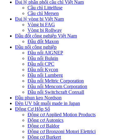
Đại lý phân phối cầu chì Việt Nam
Cầu chì Littelfuse
Cầu chì Mersen
Đại lý vòng bi Việt Nam
Vòng bi FAG
Vòng bi Rollway
Đầu đốt công nghiệp Việt Nam
Đầu đốt Maxon
Đầu nối công nghiệp
Đầu nối AIGNEP
Đầu nối Bulgin
Đầu nối CPC
Đầu nối Kycon
Đầu nối Lumberg
Đầu nối Meltric Corporation
Đầu nối Mencom Corporation
Đầu nối Switchcraft Conxall
Đầu phun keo Nordson
Đèn UV bắt muỗi made in Japan
Động Cơ Hộp Số
Động cơ Applied Motion Products
Động cơ Autonics
Động cơ Baldor
Động cơ Bronzoni Motori Elettrici
Động cơ Burkert