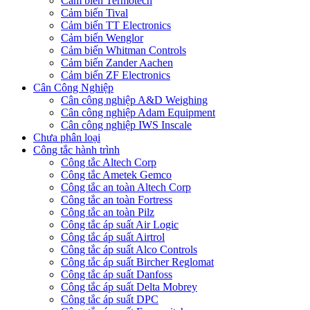
Cảm biến Termotech
Cảm biến Tival
Cảm biến TT Electronics
Cảm biến Wenglor
Cảm biến Whitman Controls
Cảm biến Zander Aachen
Cảm biến ZF Electronics
Cân Công Nghiệp
Cân công nghiệp A&D Weighing
Cân công nghiệp Adam Equipment
Cân công nghiệp IWS Inscale
Chưa phân loại
Công tắc hành trình
Công tắc Altech Corp
Công tắc Ametek Gemco
Công tắc an toàn Altech Corp
Công tắc an toàn Fortress
Công tắc an toàn Pilz
Công tắc áp suất Air Logic
Công tắc áp suất Airtrol
Công tắc áp suất Alco Controls
Công tắc áp suất Bircher Reglomat
Công tắc áp suất Danfoss
Công tắc áp suất Delta Mobrey
Công tắc áp suất DPC