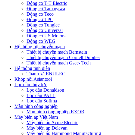
Động cơ T-T Electric
Động cơ Tamagawa
Động cơ Teco
Động cơ TPC
Động cơ Tunglee
Động cơ Universal
Động cơ US Motors
Động cơ WEG
Hệ thống bộ chuyển mạch
Thiết bị chuyển mạch Bernstein
Thiết bị chuyển mạch Cornell Dubilier
Thiết bị chuyển mạch Gsee- Tech
Hệ thống tĩnh điện
Thanh xả ENULEC
Khớp nối Asiantool
Lọc dầu thủy lực
Lọc dầu Donaldson
Lọc dầu PALL
Lọc dầu Sofima
Màn hình công nghiệp
Màn hình công nghiệp EXOR
Máy biến áp Việt Nam
Máy biến áp Acme Electric
Máy biến áp Delevan
Máy biến áp Hammond Manufacturing