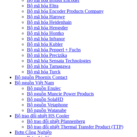
Bộ mã hóa British Encoder
Bộ mã hóa Eltra
Bộ mã hóa Encoder Products Company
Bộ mã hóa Harowe
Bộ mã hóa Heidenhain
Bộ mã hóa Hengstler
Bộ mã hóa Hontko
Bộ mã hóa Infranor
Bộ mã hóa Kubler
Bộ mã hóa Pepperl + Fuchs
Bộ mã hóa Precizika
Bộ mã hóa Sensata Technologies
Bộ mã hóa Tamagawa
Bộ mã hóa Turck
Bộ nguồn Phoenix Contact
Bộ nguồn Việt Nam
Bộ nguồn Enulec
Bộ nguồn Muncie Power Products
Bộ nguồn SolaHD
Bộ nguồn Vetaphone
Bộ nguồn Watanabe
Bộ trao đổi nhiệt HS Cooler
Bộ trao đổi nhiệt Pfannenberg
Bộ trao đổi nhiệt Thermal Transfer Product (TTP)
Bơm Công Nghiệp