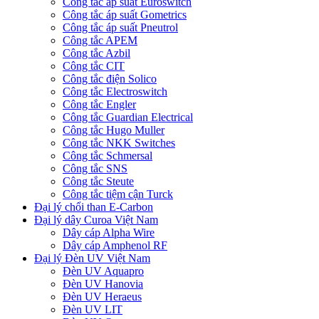
Công tắc áp suất Euroswitch
Công tắc áp suất Gometrics
Công tắc áp suất Pneutrol
Công tắc APEM
Công tắc Azbil
Công tắc CIT
Công tắc điện Solico
Công tắc Electroswitch
Công tắc Engler
Công tắc Guardian Electrical
Công tắc Hugo Muller
Công tắc NKK Switches
Công tắc Schmersal
Công tắc SNS
Công tắc Steute
Công tắc tiệm cận Turck
Đại lý chổi than E-Carbon
Đại lý dây Curoa Việt Nam
Dây cáp Alpha Wire
Dây cáp Amphenol RF
Đại lý Đèn UV Việt Nam
Đèn UV Aquapro
Đèn UV Hanovia
Đèn UV Heraeus
Đèn UV LIT