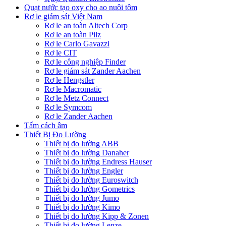
Quạt nước tạo oxy cho ao nuôi tôm
Rơ le giám sát Việt Nam
Rơ le an toàn Altech Corp
Rơ le an toàn Pilz
Rơ le Carlo Gavazzi
Rơ le CIT
Rơ le công nghiệp Finder
Rơ le giám sát Zander Aachen
Rơ le Hengstler
Rơ le Macromatic
Rơ le Metz Connect
Rơ le Symcom
Rơ le Zander Aachen
Tấm cách âm
Thiết Bị Đo Lường
Thiết bị đo lường ABB
Thiết bị đo lường Danaher
Thiết bị đo lường Endress Hauser
Thiết bị đo lường Engler
Thiết bị đo lường Euroswitch
Thiết bị đo lường Gometrics
Thiết bị đo lường Jumo
Thiết bị đo lường Kimo
Thiết bị đo lường Kipp & Zonen
Thiết bị đo lường Lenze