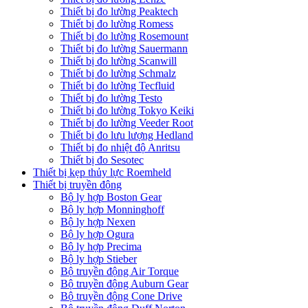
Thiết bị đo lường Peaktech
Thiết bị đo lường Romess
Thiết bị đo lường Rosemount
Thiết bị đo lường Sauermann
Thiết bị đo lường Scanwill
Thiết bị đo lường Schmalz
Thiết bị đo lường Tecfluid
Thiết bị đo lường Testo
Thiết bị đo lường Tokyo Keiki
Thiết bị đo lường Veeder Root
Thiết bị đo lưu lượng Hedland
Thiết bị đo nhiệt độ Anritsu
Thiết bị đo Sesotec
Thiết bị kẹp thủy lực Roemheld
Thiết bị truyền động
Bộ ly hợp Boston Gear
Bộ ly hợp Monninghoff
Bộ ly hợp Nexen
Bộ ly hợp Ogura
Bộ ly hợp Precima
Bộ ly hợp Stieber
Bộ truyền động Air Torque
Bộ truyền động Auburn Gear
Bộ truyền động Cone Drive